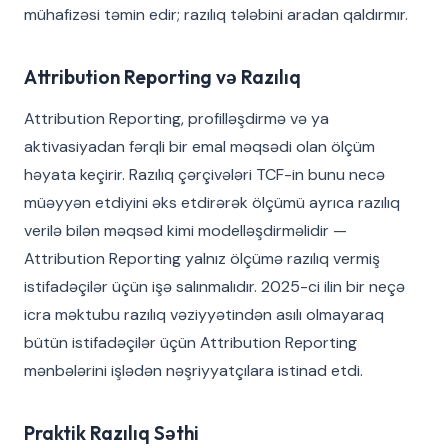
mühafizəsi təmin edir; razılıq tələbini aradan qaldırmır.
Attribution Reporting və Razılıq
Attribution Reporting, profilləşdirmə və ya
aktivasiyadan fərqli bir emal məqsədi olan ölçüm
həyata keçirir. Razılıq çərçivələri TCF-in bunu necə
müəyyən etdiyini əks etdirərək ölçümü ayrıca razılıq
verilə bilən məqsəd kimi modelləşdirməlidir —
Attribution Reporting yalnız ölçümə razılıq vermiş
istifadəçilər üçün işə salınmalıdır. 2025-ci ilin bir neçə
icra məktubu razılıq vəziyyətindən asılı olmayaraq
bütün istifadəçilər üçün Attribution Reporting
mənbələrini işlədən nəşriyyatçılara istinad etdi.
Praktik Razılıq Səthi