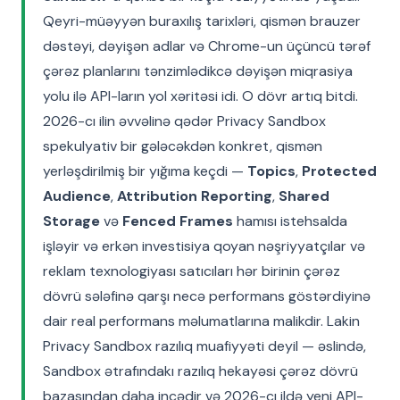
Qeyri-müəyyən buraxılış tarixləri, qismən brauzer
dəstəyi, dəyişən adlar və Chrome-un üçüncü tərəf
çərəz planlarını tənzimlədikcə dəyişən miqrasiya
yolu ilə API-ların yol xəritəsi idi. O dövr artıq bitdi.
2026-cı ilin əvvəlinə qədər Privacy Sandbox
spekulyativ bir gələcəkdən konkret, qismən
yerləşdirilmiş bir yığıma keçdi —
Topics
,
Protected
Audience
,
Attribution Reporting
,
Shared
Storage
və
Fenced Frames
hamısı istehsalda
işləyir və erkən investisiya qoyan nəşriyyatçılar və
reklam texnologiyası satıcıları hər birinin çərəz
dövrü sələfinə qarşı necə performans göstərdiyinə
dair real performans məlumatlarına malikdir. Lakin
Privacy Sandbox razılıq muafiyyəti deyil — əslində,
Sandbox ətrafındakı razılıq hekayəsi çərəz dövrü
bazasından daha incədir və 2026-cı ildə yeni API-