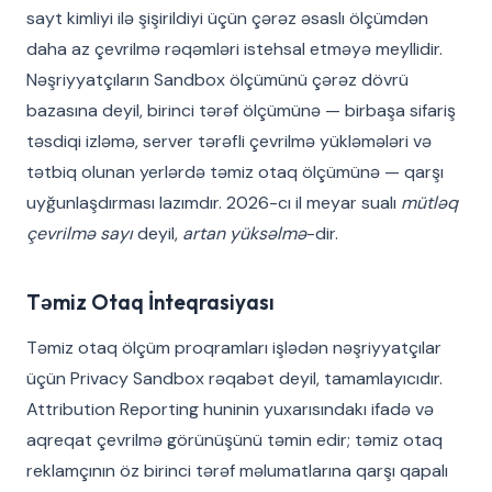
sayt kimliyi ilə şişirildiyi üçün çərəz əsaslı ölçümdən
daha az çevrilmə rəqəmləri istehsal etməyə meyllidir.
Nəşriyyatçıların Sandbox ölçümünü çərəz dövrü
bazasına deyil, birinci tərəf ölçümünə — birbaşa sifariş
təsdiqi izləmə, server tərəfli çevrilmə yükləmələri və
tətbiq olunan yerlərdə təmiz otaq ölçümünə — qarşı
uyğunlaşdırması lazımdır. 2026-cı il meyar sualı
mütləq
çevrilmə sayı
deyil,
artan yüksəlmə
-dir.
Təmiz Otaq İnteqrasiyası
Təmiz otaq ölçüm proqramları işlədən nəşriyyatçılar
üçün Privacy Sandbox rəqabət deyil, tamamlayıcıdır.
Attribution Reporting huninin yuxarısındakı ifadə və
aqreqat çevrilmə görünüşünü təmin edir; təmiz otaq
reklamçının öz birinci tərəf məlumatlarına qarşı qapalı