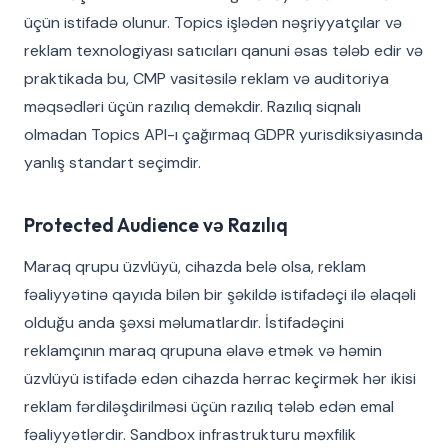
üçün istifadə olunur. Topics işlədən nəşriyyatçılar və
reklam texnologiyası satıcıları qanuni əsas tələb edir və
praktikada bu, CMP vasitəsilə reklam və auditoriya
məqsədləri üçün razılıq deməkdir. Razılıq siqnalı
olmadan Topics API-ı çağırmaq GDPR yurisdiksiyasında
yanlış standart seçimdir.
Protected Audience və Razılıq
Maraq qrupu üzvlüyü, cihazda belə olsa, reklam
fəaliyyətinə qayıda bilən bir şəkildə istifadəçi ilə əlaqəli
olduğu anda şəxsi məlumatlardır. İstifadəçini
reklamçının maraq qrupuna əlavə etmək və həmin
üzvlüyü istifadə edən cihazda hərrac keçirmək hər ikisi
reklam fərdiləşdirilməsi üçün razılıq tələb edən emal
fəaliyyətlərdir. Sandbox infrastrukturu məxfilik