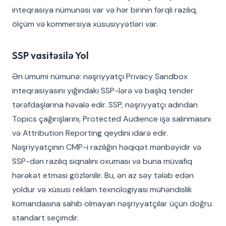
inteqrasiya nümunəsi var və hər birinin fərqli razılıq,
ölçüm və kommersiya xüsusiyyətləri var.
SSP vasitəsilə Yol
Ən ümumi nümunə: nəşriyyatçı Privacy Sandbox
inteqrasiyasını yığındakı SSP-lərə və başlıq tender
tərəfdaşlarına həvalə edir. SSP, nəşriyyatçı adından
Topics çağırışlarını, Protected Audience işə salınmasını
və Attribution Reporting qeydini idarə edir.
Nəşriyyatçının CMP-i razılığın həqiqət mənbəyidir və
SSP-dən razılıq siqnalını oxuması və buna müvafiq
hərəkət etməsi gözlənilir. Bu, ən az səy tələb edən
yoldur və xüsusi reklam texnologiyası mühəndislik
komandasına sahib olmayan nəşriyyatçılar üçün doğru
standart seçimdir.