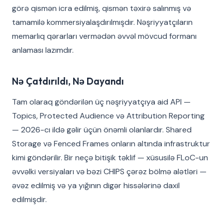
görə qismən icra edilmiş, qismən təxirə salınmış və
tamamilə kommersiyalaşdırılmışdır. Nəşriyyatçıların
memarlıq qərarları vermədən əvvəl mövcud formanı
anlaması lazımdır.
Nə Çatdırıldı, Nə Dayandı
Tam olaraq göndərilən üç nəşriyyatçıya aid API —
Topics, Protected Audience və Attribution Reporting
— 2026-cı ildə gəlir üçün önəmli olanlardır. Shared
Storage və Fenced Frames onların altında infrastruktur
kimi göndərilir. Bir neçə bitişik təklif — xüsusilə FLoC-un
əvvəlki versiyaları və bəzi CHIPS çərəz bölmə alətləri —
əvəz edilmiş və ya yığının digər hissələrinə daxil
edilmişdir.