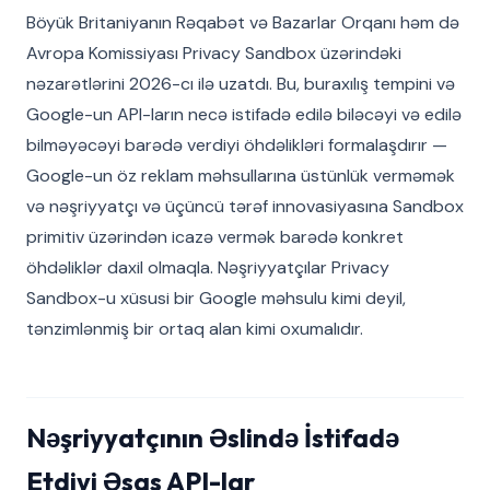
Böyük Britaniyanın Rəqabət və Bazarlar Orqanı həm də
Avropa Komissiyası Privacy Sandbox üzərindəki
nəzarətlərini 2026-cı ilə uzatdı. Bu, buraxılış tempini və
Google-un API-ların necə istifadə edilə biləcəyi və edilə
bilməyəcəyi barədə verdiyi öhdəlikləri formalaşdırır —
Google-un öz reklam məhsullarına üstünlük verməmək
və nəşriyyatçı və üçüncü tərəf innovasiyasına Sandbox
primitiv üzərindən icazə vermək barədə konkret
öhdəliklər daxil olmaqla. Nəşriyyatçılar Privacy
Sandbox-u xüsusi bir Google məhsulu kimi deyil,
tənzimlənmiş bir ortaq alan kimi oxumalıdır.
Nəşriyyatçının Əslində İstifadə
Etdiyi Əsas API-lar