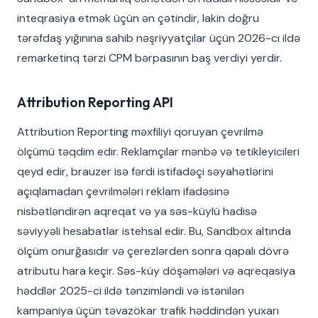
inteqrasiya etmək üçün ən çətindir, lakin doğru
tərəfdaş yığınına sahib nəşriyyatçılar üçün 2026-cı ildə
remarketinq tərzi CPM bərpasının baş verdiyi yerdir.
Attribution Reporting API
Attribution Reporting məxfiliyi qoruyan çevrilmə
ölçümü təqdim edir. Reklamçılar mənbə və tetikleyicileri
qeyd edir, brauzer isə fərdi istifadəçi səyahətlərini
açıqlamadan çevrilmələri reklam ifadəsinə
nisbətləndirən aqreqat və ya səs-küylü hadisə
səviyyəli hesabatlar istehsal edir. Bu, Sandbox altında
ölçüm onurğasıdır və çerezlərden sonra qapalı dövrə
atributu hara keçir. Səs-küy döşəmələri və aqreqasiya
həddlər 2025-ci ildə tənzimləndi və istənilən
kampaniya üçün təvazökar trafik həddindən yuxarı