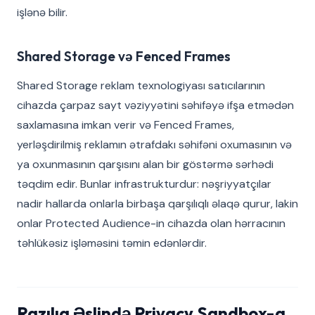
işlənə bilir.
Shared Storage və Fenced Frames
Shared Storage reklam texnologiyası satıcılarının
cihazda çarpaz sayt vəziyyətini səhifəyə ifşa etmədən
saxlamasına imkan verir və Fenced Frames,
yerləşdirilmiş reklamın ətrafdakı səhifəni oxumasının və
ya oxunmasının qarşısını alan bir göstərmə sərhədi
təqdim edir. Bunlar infrastrukturdur: nəşriyyatçılar
nadir hallarda onlarla birbaşa qarşılıqlı əlaqə qurur, lakin
onlar Protected Audience-in cihazda olan hərracının
təhlükəsiz işləməsini təmin edənlərdir.
Razılıq Əslində Privacy Sandbox-a