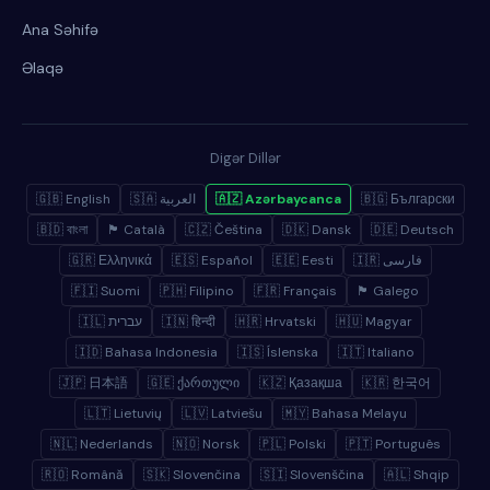
Ana Səhifə
Əlaqə
Digər Dillər
🇬🇧 English
🇸🇦 العربية
🇦🇿 Azərbaycanca
🇧🇬 Български
🇧🇩 বাংলা
🏴 Català
🇨🇿 Čeština
🇩🇰 Dansk
🇩🇪 Deutsch
🇬🇷 Ελληνικά
🇪🇸 Español
🇪🇪 Eesti
🇮🇷 فارسی
🇫🇮 Suomi
🇵🇭 Filipino
🇫🇷 Français
🏴 Galego
🇮🇱 עברית
🇮🇳 हिन्दी
🇭🇷 Hrvatski
🇭🇺 Magyar
🇮🇩 Bahasa Indonesia
🇮🇸 Íslenska
🇮🇹 Italiano
🇯🇵 日本語
🇬🇪 ქართული
🇰🇿 Қазақша
🇰🇷 한국어
🇱🇹 Lietuvių
🇱🇻 Latviešu
🇲🇾 Bahasa Melayu
🇳🇱 Nederlands
🇳🇴 Norsk
🇵🇱 Polski
🇵🇹 Português
🇷🇴 Română
🇸🇰 Slovenčina
🇸🇮 Slovenščina
🇦🇱 Shqip