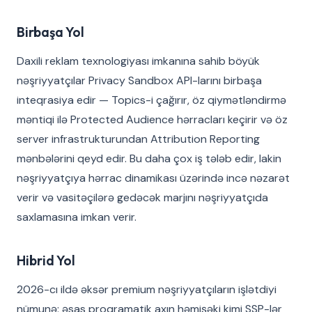
Birbaşa Yol
Daxili reklam texnologiyası imkanına sahib böyük
nəşriyyatçılar Privacy Sandbox API-larını birbaşa
inteqrasiya edir — Topics-i çağırır, öz qiymətləndirmə
məntiqi ilə Protected Audience hərracları keçirir və öz
server infrastrukturundan Attribution Reporting
mənbələrini qeyd edir. Bu daha çox iş tələb edir, lakin
nəşriyyatçıya hərrac dinamikası üzərində incə nəzarət
verir və vasitəçilərə gedəcək marjını nəşriyyatçıda
saxlamasına imkan verir.
Hibrid Yol
2026-cı ildə əksər premium nəşriyyatçıların işlətdiyi
nümunə: əsas proqramatik axın həmişəki kimi SSP-lər