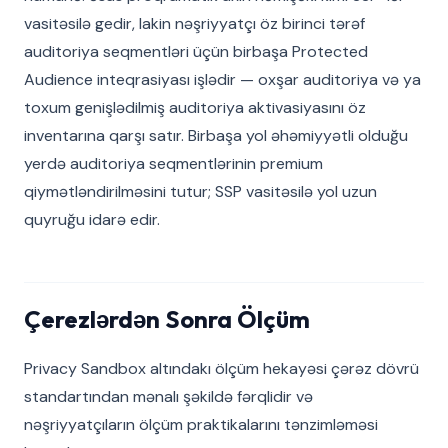
vasitəsilə gedir, lakin nəşriyyatçı öz birinci tərəf
auditoriya seqmentləri üçün birbaşa Protected
Audience inteqrasiyası işlədir — oxşar auditoriya və ya
toxum genişlədilmiş auditoriya aktivasiyasını öz
inventarına qarşı satır. Birbaşa yol əhəmiyyətli olduğu
yerdə auditoriya seqmentlərinin premium
qiymətləndirilməsini tutur; SSP vasitəsilə yol uzun
quyruğu idarə edir.
Çerezlərdən Sonra Ölçüm
Privacy Sandbox altındakı ölçüm hekayəsi çərəz dövrü
standartından mənalı şəkildə fərqlidir və
nəşriyyatçıların ölçüm praktikalarını tənzimləməsi