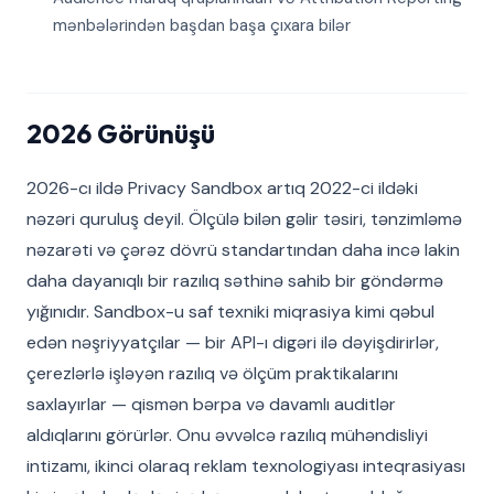
mənbələrindən başdan başa çıxara bilər
2026 Görünüşü
2026-cı ildə Privacy Sandbox artıq 2022-ci ildəki
nəzəri quruluş deyil. Ölçülə bilən gəlir təsiri, tənzimləmə
nəzarəti və çərəz dövrü standartından daha incə lakin
daha dayanıqlı bir razılıq səthinə sahib bir göndərmə
yığınıdır. Sandbox-u saf texniki miqrasiya kimi qəbul
edən nəşriyyatçılar — bir API-ı digəri ilə dəyişdirirlər,
çerezlərlə işləyən razılıq və ölçüm praktikalarını
saxlayırlar — qismən bərpa və davamlı auditlər
aldıqlarını görürlər. Onu əvvəlcə razılıq mühəndisliyi
intizamı, ikinci olaraq reklam texnologiyası inteqrasiyası