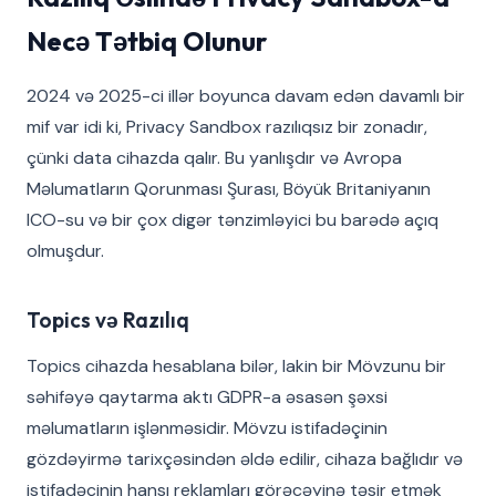
Necə Tətbiq Olunur
2024 və 2025-ci illər boyunca davam edən davamlı bir
mif var idi ki, Privacy Sandbox razılıqsız bir zonadır,
çünki data cihazda qalır. Bu yanlışdır və Avropa
Məlumatların Qorunması Şurası, Böyük Britaniyanın
ICO-su və bir çox digər tənzimləyici bu barədə açıq
olmuşdur.
Topics və Razılıq
Topics cihazda hesablana bilər, lakin bir Mövzunu bir
səhifəyə qaytarma aktı GDPR-a əsasən şəxsi
məlumatların işlənməsidir. Mövzu istifadəçinin
gözdəyirmə tarixçəsindən əldə edilir, cihaza bağlıdır və
istifadəçinin hansı reklamları görəcəyinə təsir etmək