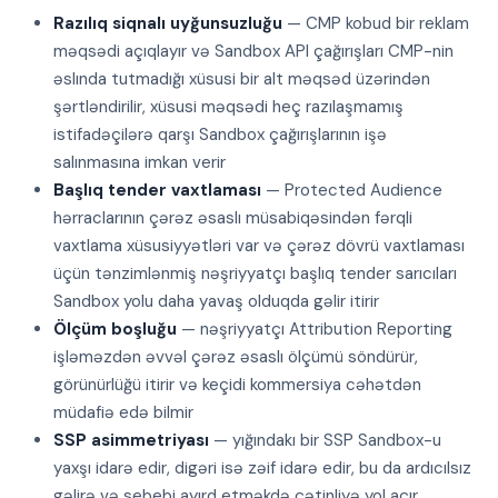
Razılıq siqnalı uyğunsuzluğu
— CMP kobud bir reklam
məqsədi açıqlayır və Sandbox API çağırışları CMP-nin
əslında tutmadığı xüsusi bir alt məqsəd üzərindən
şərtləndirilir, xüsusi məqsədi heç razılaşmamış
istifadəçilərə qarşı Sandbox çağırışlarının işə
salınmasına imkan verir
Başlıq tender vaxtlaması
— Protected Audience
hərraclarının çərəz əsaslı müsabiqəsindən fərqli
vaxtlama xüsusiyyətləri var və çərəz dövrü vaxtlaması
üçün tənzimlənmiş nəşriyyatçı başlıq tender sarıcıları
Sandbox yolu daha yavaş olduqda gəlir itirir
Ölçüm boşluğu
— nəşriyyatçı Attribution Reporting
işləməzdən əvvəl çərəz əsaslı ölçümü söndürür,
görünürlüğü itirir və keçidi kommersiya cəhətdən
müdafiə edə bilmir
SSP asimmetriyası
— yığındakı bir SSP Sandbox-u
yaxşı idarə edir, digəri isə zəif idarə edir, bu da ardıcılsız
gəlirə və sebebi ayırd etməkdə çətinliyə yol açır