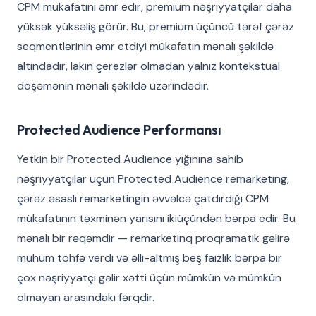
CPM mükafatını əmr edir, premium nəşriyyatçılar daha
yüksək yüksəliş görür. Bu, premium üçüncü tərəf çərəz
seqmentlərinin əmr etdiyi mükafatın mənalı şəkildə
altındadır, lakin çerezlər olmadan yalnız kontekstual
döşəmənin mənalı şəkildə üzərindədir.
Protected Audience Performansı
Yetkin bir Protected Audience yığınına sahib
nəşriyyatçılar üçün Protected Audience remarketing,
çərəz əsaslı remarketingin əvvəlcə çatdırdığı CPM
mükafatının təxminən yarısını ikiüçündən bərpa edir. Bu
mənalı bir rəqəmdir — remarketinq proqramatik gəlirə
mühüm töhfə verdi və əlli-altmış beş faizlik bərpa bir
çox nəşriyyatçı gəlir xətti üçün mümkün və mümkün
olmayan arasındakı fərqdir.