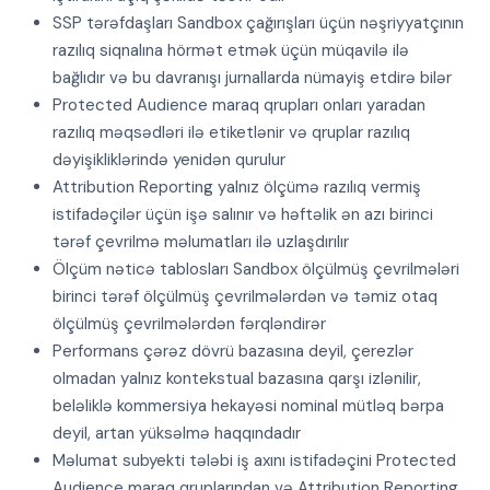
SSP tərəfdaşları Sandbox çağırışları üçün nəşriyyatçının
razılıq siqnalına hörmət etmək üçün müqavilə ilə
bağlıdır və bu davranışı jurnallarda nümayiş etdirə bilər
Protected Audience maraq qrupları onları yaradan
razılıq məqsədləri ilə etiketlənir və qruplar razılıq
dəyişikliklərində yenidən qurulur
Attribution Reporting yalnız ölçümə razılıq vermiş
istifadəçilər üçün işə salınır və həftəlik ən azı birinci
tərəf çevrilmə məlumatları ilə uzlaşdırılır
Ölçüm nəticə tablosları Sandbox ölçülmüş çevrilmələri
birinci tərəf ölçülmüş çevrilmələrdən və təmiz otaq
ölçülmüş çevrilmələrdən fərqləndirər
Performans çərəz dövrü bazasına deyil, çerezlər
olmadan yalnız kontekstual bazasına qarşı izlənilir,
beləliklə kommersiya hekayəsi nominal mütləq bərpa
deyil, artan yüksəlmə haqqındadır
Məlumat subyekti tələbi iş axını istifadəçini Protected
Audience maraq qruplarından və Attribution Reporting