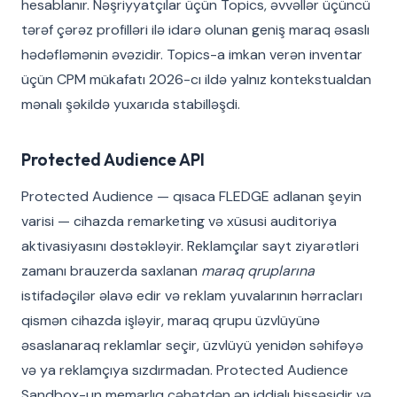
hesablanır. Nəşriyyatçılar üçün Topics, əvvəllər üçüncü
tərəf çərəz profilləri ilə idarə olunan geniş maraq əsaslı
hədəfləmənin əvəzidir. Topics-a imkan verən inventar
üçün CPM mükafatı 2026-cı ildə yalnız kontekstualdan
mənalı şəkildə yuxarıda stabilləşdi.
Protected Audience API
Protected Audience — qısaca FLEDGE adlanan şeyin
varisi — cihazda remarketing və xüsusi auditoriya
aktivasiyasını dəstəkləyir. Reklamçılar sayt ziyarətləri
zamanı brauzerda saxlanan
maraq qruplarına
istifadəçilər əlavə edir və reklam yuvalarının hərracları
qismən cihazda işləyir, maraq qrupu üzvlüyünə
əsaslanaraq reklamlar seçir, üzvlüyü yenidən səhifəyə
və ya reklamçıya sızdırmadan. Protected Audience
Sandbox-un memarlıq cəhətdən ən iddialı hissəsidir və