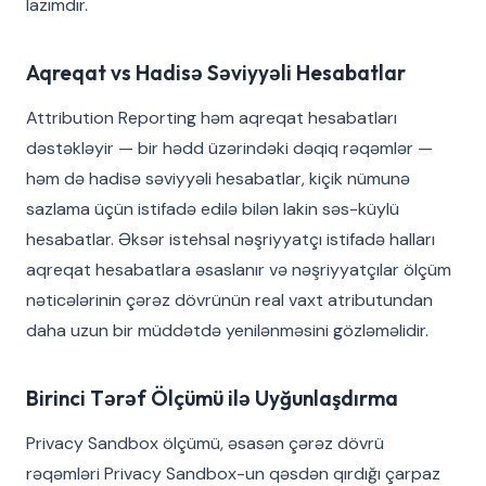
lazımdır.
Aqreqat vs Hadisə Səviyyəli Hesabatlar
Attribution Reporting həm aqreqat hesabatları
dəstəkləyir — bir hədd üzərindəki dəqiq rəqəmlər —
həm də hadisə səviyyəli hesabatlar, kiçik nümunə
sazlama üçün istifadə edilə bilən lakin səs-küylü
hesabatlar. Əksər istehsal nəşriyyatçı istifadə halları
aqreqat hesabatlara əsaslanır və nəşriyyatçılar ölçüm
nəticələrinin çərəz dövrünün real vaxt atributundan
daha uzun bir müddətdə yenilənməsini gözləməlidir.
Birinci Tərəf Ölçümü ilə Uyğunlaşdırma
Privacy Sandbox ölçümü, əsasən çərəz dövrü
rəqəmləri Privacy Sandbox-un qəsdən qırdığı çarpaz