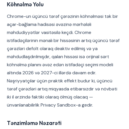
Köhnəlmə Yolu
Chrome-un üçüncü tərəf çərəzinin köhnəlməsi tək bir
açar-bağlama hadisəsi əvəzinə mərhələli
məhdudiyyətlər vasitəsilə keçdi. Chrome
istifadəçilərinin mənalı bir hissəsinin artıq üçüncü tərəf
çərəzləri defolt olaraq deaktiv edilmiş və ya
məhdudlaşdırılmışdır, qalan hissəsi isə orijinal sərt
köhnəlmə planını əvəz edən istifadəçi seçimi modeli
altında 2026 və 2027-ci illərdə davam edir.
Nəşriyyatçılar üçün praktik effekt budur ki, üçüncü
tərəf çərəzləri artıq miqyasda etibarsızdır və növbəti
iki il ərzində faktiki olaraq ölmüş olacaq —
ünvanlanabilirlik Privacy Sandbox-a gedir.
Tənzimləmə Nəzarəti