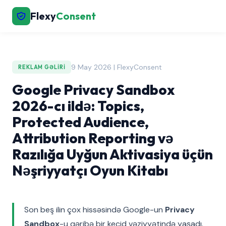
Flexy
Consent
9 May 2026 | FlexyConsent
REKLAM GƏLIRI
Google Privacy Sandbox
2026-cı ildə: Topics,
Protected Audience,
Attribution Reporting və
Razılığa Uyğun Aktivasiya üçün
Nəşriyyatçı Oyun Kitabı
Son beş ilin çox hissəsində Google-un
Privacy
Sandbox
-u qəribə bir keçid vəziyyətində yaşadı.