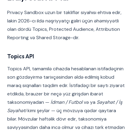
Privacy Sandbox uzun bir təkliflər siyahısı ehtiva edir,
lakin 2026-cı ildə nəşriyyatçı gəliri üçün əhəmiyyətli
olan dördü Topics, Protected Audience, Attribution
Reporting və Shared Storage-dir.
Topics API
Topics API, tamamilə cihazda hesablanan istifadəçinin
son gözdəyirmə tarixçəsindən əldə edilmiş kobud
maraq siqnalları təqdim edir. İstifadəçi bir saytı ziyarət
etdikdə, brauzer bir neçə yüz girişdən ibarət
taksonomiyadan —
İdman / Futbol
və ya
Səyahət / İş
Səyahəti
kimi şeylər — üç mövzuya qədər qaytara
bilər. Mövzular həftəlik dövr edir, taksonomiya
səviyyəsindən daha incə olmur və cihazı tərk etmədən