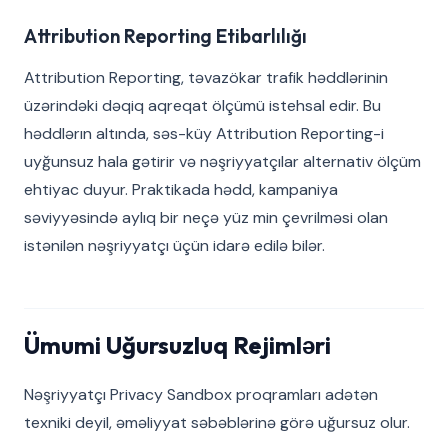
Attribution Reporting Etibarlılığı
Attribution Reporting, təvazökar trafik həddlərinin
üzərindəki dəqiq aqreqat ölçümü istehsal edir. Bu
həddlərın altında, səs-küy Attribution Reporting-i
uyğunsuz hala gətirir və nəşriyyatçılar alternativ ölçüm
ehtiyac duyur. Praktikada hədd, kampaniya
səviyyəsində aylıq bir neçə yüz min çevrilməsi olan
istənilən nəşriyyatçı üçün idarə edilə bilər.
Ümumi Uğursuzluq Rejimləri
Nəşriyyatçı Privacy Sandbox proqramları adətən
texniki deyil, əməliyyat səbəblərinə görə uğursuz olur.