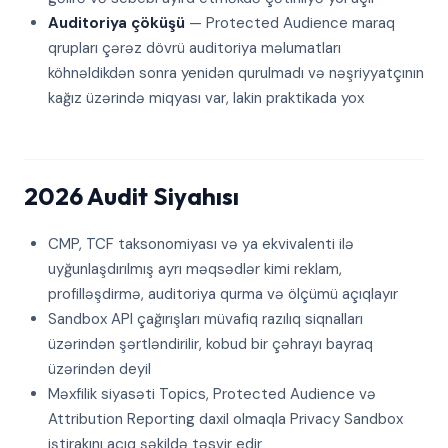
Auditoriya çöküşü
— Protected Audience maraq
qrupları çərəz dövrü auditoriya məlumatları
köhnəldikdən sonra yenidən qurulmadı və nəşriyyatçının
kağız üzərində miqyası var, lakin praktikada yox
2026 Audit Siyahısı
CMP, TCF taksonomiyası və ya ekvivalenti ilə
uyğunlaşdırılmış ayrı məqsədlər kimi reklam,
profilləşdirmə, auditoriya qurma və ölçümü açıqlayır
Sandbox API çağırışları müvafiq razılıq siqnalları
üzərindən şərtləndirilir, kobud bir çəhrayı bayraq
üzərindən deyil
Məxfilik siyasəti Topics, Protected Audience və
Attribution Reporting daxil olmaqla Privacy Sandbox
iştirakını açıq şəkildə təsvir edir