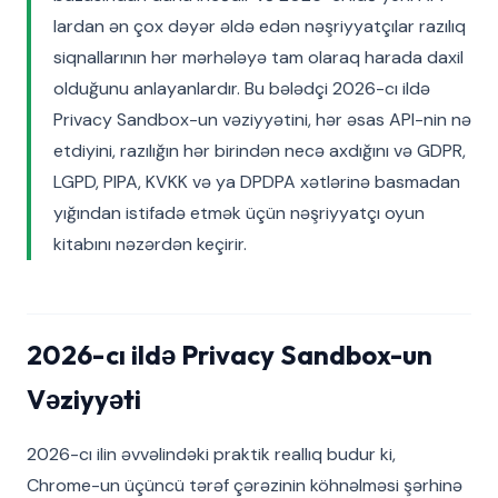
lardan ən çox dəyər əldə edən nəşriyyatçılar razılıq
siqnallarının hər mərhələyə tam olaraq harada daxil
olduğunu anlayanlardır. Bu bələdçi 2026-cı ildə
Privacy Sandbox-un vəziyyətini, hər əsas API-nin nə
etdiyini, razılığın hər birindən necə axdığını və GDPR,
LGPD, PIPA, KVKK və ya DPDPA xətlərinə basmadan
yığından istifadə etmək üçün nəşriyyatçı oyun
kitabını nəzərdən keçirir.
2026-cı ildə Privacy Sandbox-un
Vəziyyəti
2026-cı ilin əvvəlindəki praktik reallıq budur ki,
Chrome-un üçüncü tərəf çərəzinin köhnəlməsi şərhinə