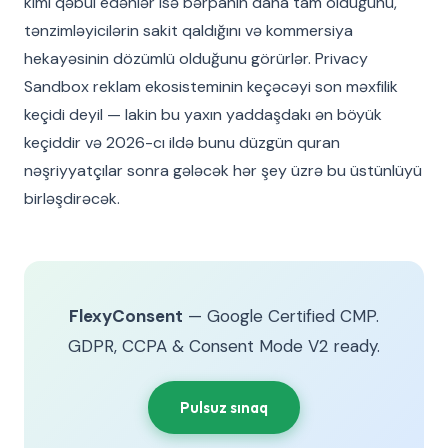
kimi qəbul edənlər isə bərpanın daha tam olduğunu,
tənzimləyicilərin sakit qaldığını və kommersiya
hekayəsinin dözümlü olduğunu görürlər. Privacy
Sandbox reklam ekosisteminin keçəcəyi son məxfilik
keçidi deyil — lakin bu yaxın yaddaşdakı ən böyük
keçiddir və 2026-cı ildə bunu düzgün quran
nəşriyyatçılar sonra gələcək hər şey üzrə bu üstünlüyü
birləşdirəcək.
FlexyConsent
— Google Certified CMP.
GDPR, CCPA & Consent Mode V2 ready.
Pulsuz sınaq