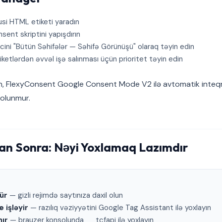
si HTML etiketi yaradın
ent skriptini yapışdırın
cini "Bütün Səhifələr — Səhifə Görünüşü" olaraq təyin edin
iketlərdən əvvəl işə salınması üçün prioritet təyin edin
n, FlexyConsent Google Consent Mode V2 ilə avtomatik inteqr
 olunmur.
n Sonra: Nəyi Yoxlamaq Lazımdır
ür
— gizli rejimdə saytınıza daxil olun
 işləyir
— razılıq vəziyyətini Google Tag Assistant ilə yoxlayın
nır
— brauzer konsolunda __tcfapi ilə yoxlayın