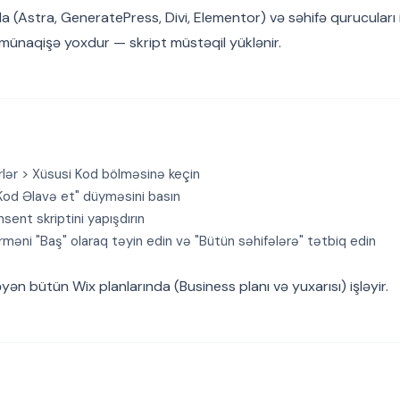
 (Astra, GeneratePress, Divi, Elementor) və səhifə qurucuları 
ə münaqişə yoxdur — skript müstəqil yüklənir.
lər > Xüsusi Kod bölməsinə keçin
Kod Əlavə et" düyməsini basın
ent skriptini yapışdırın
rməni "Baş" olaraq təyin edin və "Bütün səhifələrə" tətbiq edin
ən bütün Wix planlarında (Business planı və yuxarısı) işləyir.