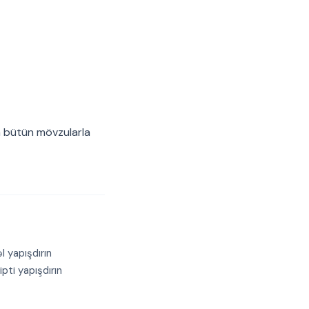
a bütün mövzularla
 yapışdırın
ipti yapışdırın