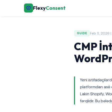
Flexy
Consent
Feb 11, 2026 
GUIDE
CMP İnt
WordPre
Yeni istifadəçilə
platformdan asılı
Lakin Shopify, Wo
fərqlidir. Bu bələd