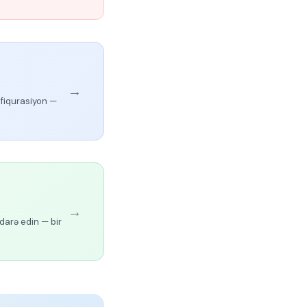
→
fiqurasiyon —
→
darə edin — bir