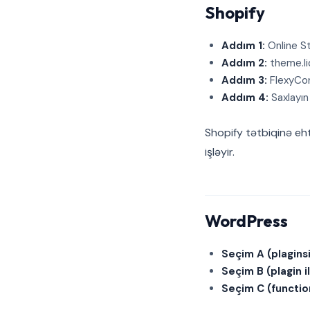
Shopify
Addım 1:
Online S
Addım 2:
theme.liq
Addım 3:
FlexyCon
Addım 4:
Saxlayın 
Shopify tətbiqinə eh
işləyir.
WordPress
Seçim A (plaginsi
Seçim B (plagin il
Seçim C (functio