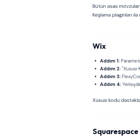
Bütün əsas mövzularla
Keşləmə plaginləri il
Wix
Addım 1:
Parametr
Addım 2:
"Xüsusi 
Addım 3:
FlexyCons
Addım 4:
Yerləşdi
Xüsusi kodu dəstəkləy
Squarespace