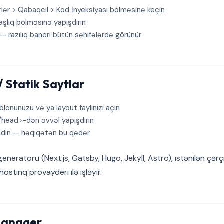
ər > Qabaqcıl > Kod İnyeksiyası bölməsinə keçin
aşlıq bölməsinə yapışdırın
— razılıq baneri bütün səhifələrdə görünür
 Statik Saytlar
onunuzu və ya layout faylınızı açın
</head>-dən əvvəl yapışdırın
din — həqiqətən bu qədər
 generatoru (Next.js, Gatsby, Hugo, Jekyll, Astro), istənilən çər
hostinq provayderi ilə işləyir.
Manager