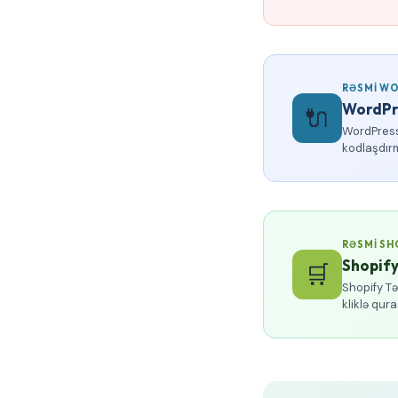
RƏSMI WO
WordPr
🔌
WordPress
kodlaşdır
RƏSMI SH
Shopify
🛒
Shopify Tə
kliklə qur