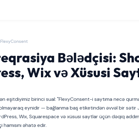
| FlexyConsent
eqrasiya Bələdçisi: Sho
ss, Wix və Xüsusi Say
rdən eşitdiyimiz birinci sual: "FlexyConsent-i saytıma necə qur
 olmayaraq eynidir — bağlanma baş etiketindən əvvəl bir sətir J
rdPress, Wix, Squarespace və xüsusi saytlar üçün dəqiq addım
çi hamısını əhatə edir.