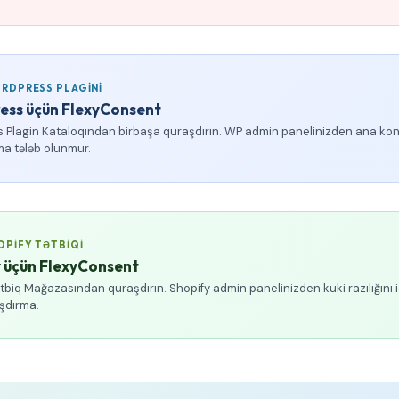
RDPRESS PLAGINI
ess üçün FlexyConsent
 Plagin Kataloqından birbaşa quraşdırın. WP admin panelinizden ana kon
ma tələb olunmur.
OPIFY TƏTBIQI
 üçün FlexyConsent
tbiq Mağazasından quraşdırın. Shopify admin panelinizden kuki razılığını i
aşdırma.