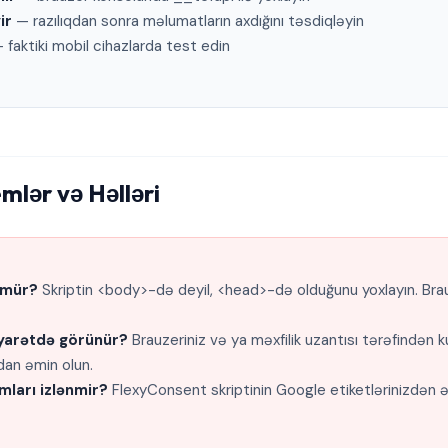
ir
— razılıqdan sonra məlumatların axdığını təsdiqləyin
 faktiki mobil cihazlarda test edin
lər və Həlləri
nmür?
Skriptin <body>-də deyil, <head>-də olduğunu yoxlayın. Brau
iyarətdə görünür?
Brauzeriniz və ya məxfilik uzantısı tərəfindən ku
dan əmin olun.
ları izlənmir?
FlexyConsent skriptinin Google etiketlərinizdən 