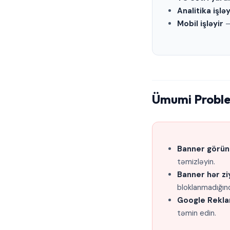
Analitika işləy
Mobil işləyir
—
Ümumi Problem
Banner görü
təmizləyin.
Banner hər z
bloklanmadığın
Google Reklam
təmin edin.