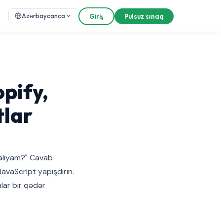
Azərbaycanca
Giriş
Pulsuz sınaq
pify,
tlar
malıyam?" Cavab
avaScript yapışdırın.
lar bir qədər