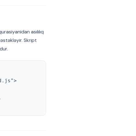
qurasiyanidan asılılıq
stəkləyir. Skript
dur.
d.js">
.