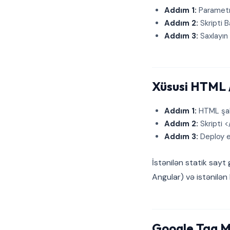
Addım 1:
Parametrl
Addım 2:
Skripti B
Addım 3:
Saxlayın 
Xüsusi HTML /
Addım 1:
HTML şabl
Addım 2:
Skripti 
Addım 3:
Deploy e
İstənilən statik sayt
Angular) və istənilən 
Google Tag 