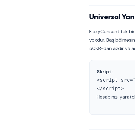
Universal Ya
FlexyConsent tək bir s
yoxdur. Baş bölməsin
50KB-dan azdır və asi
Skript:
<script src=
</script>
Hesabınızı yaratd