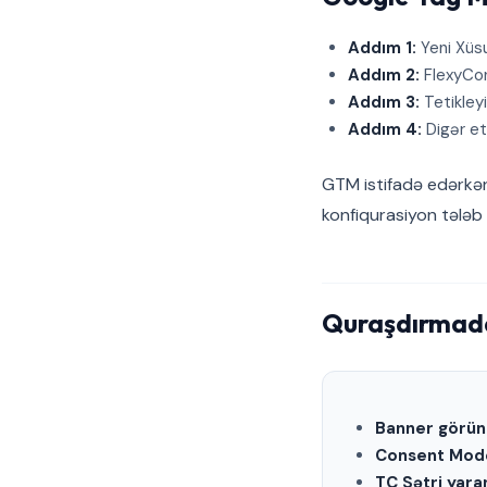
Addım 1:
Yeni Xüsu
Addım 2:
FlexyCons
Addım 3:
Tetikleyi
Addım 4:
Digər et
GTM istifadə edərkə
konfiqurasiyon tələb
Quraşdırmada
Banner görün
Consent Mode
TC Sətri yara