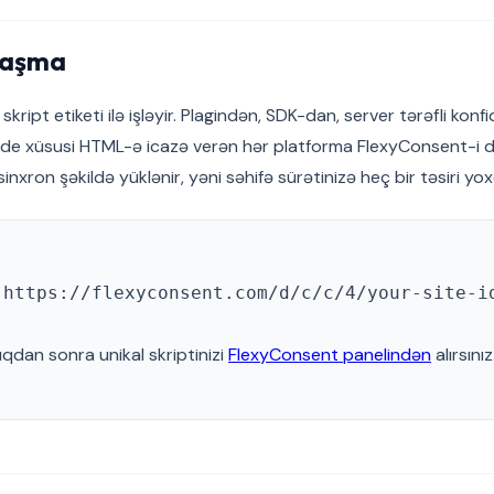
naşma
kript etiketi ilə işləyir. Plagindən, SDK-dan, server tərəfli konfi
de xüsusi HTML-ə icazə verən hər platforma FlexyConsent-i də
nxron şəkildə yüklənir, yəni səhifə sürətinizə heç bir təsiri yox
"https://flexyconsent.com/d/c/c/4/your-site-i
ıqdan sonra unikal skriptinizi
FlexyConsent panelindən
alırsınız