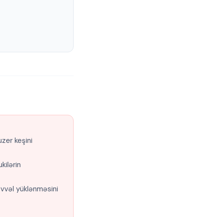
zer keşini
kilərin
əvvəl yüklənməsini