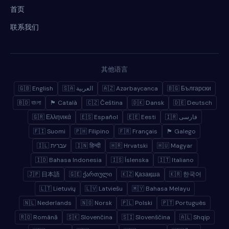
首页
联系我们
其他语言
🇬🇧 English
🇸🇦 العربية
🇦🇿 Azərbaycanca
🇧🇬 Български
🇧🇩 বাংলা
🏴 Català
🇨🇿 Čeština
🇩🇰 Dansk
🇩🇪 Deutsch
🇬🇷 Ελληνικά
🇪🇸 Español
🇪🇪 Eesti
🇮🇷 فارسی
🇫🇮 Suomi
🇵🇭 Filipino
🇫🇷 Français
🏴 Galego
🇮🇱 עברית
🇮🇳 हिन्दी
🇭🇷 Hrvatski
🇭🇺 Magyar
🇮🇩 Bahasa Indonesia
🇮🇸 Íslenska
🇮🇹 Italiano
🇯🇵 日本語
🇬🇪 ქართული
🇰🇿 Қазақша
🇰🇷 한국어
🇱🇹 Lietuvių
🇱🇻 Latviešu
🇲🇾 Bahasa Melayu
🇳🇱 Nederlands
🇳🇴 Norsk
🇵🇱 Polski
🇵🇹 Português
🇷🇴 Română
🇸🇰 Slovenčina
🇸🇮 Slovenščina
🇦🇱 Shqip