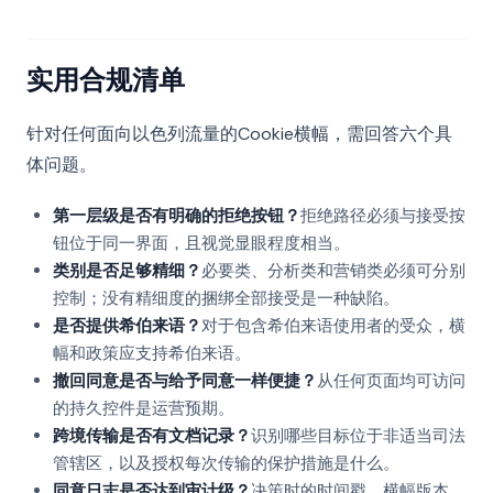
实用合规清单
针对任何面向以色列流量的Cookie横幅，需回答六个具
体问题。
第一层级是否有明确的拒绝按钮？
拒绝路径必须与接受按
钮位于同一界面，且视觉显眼程度相当。
类别是否足够精细？
必要类、分析类和营销类必须可分别
控制；没有精细度的捆绑全部接受是一种缺陷。
是否提供希伯来语？
对于包含希伯来语使用者的受众，横
幅和政策应支持希伯来语。
撤回同意是否与给予同意一样便捷？
从任何页面均可访问
的持久控件是运营预期。
跨境传输是否有文档记录？
识别哪些目标位于非适当司法
管辖区，以及授权每次传输的保护措施是什么。
同意日志是否达到审计级？
决策时的时间戳、横幅版本、