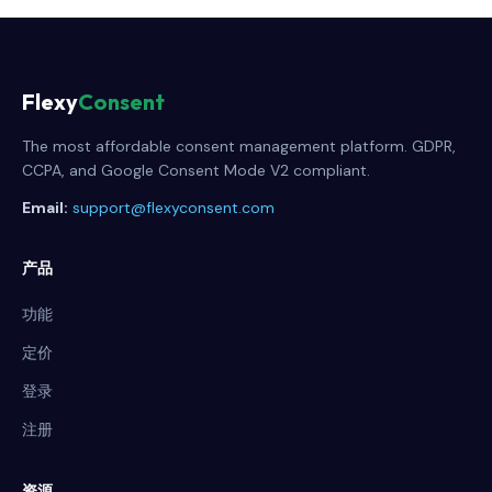
Flexy
Consent
The most affordable consent management platform. GDPR,
CCPA, and Google Consent Mode V2 compliant.
Email:
support@flexyconsent.com
产品
功能
定价
登录
注册
资源