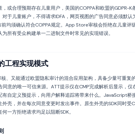
，或合理预期存在儿童用户，美国的COPPA和欧盟的GDPR-K
。对于儿童账户，不得请求IDFA，网页视图的广告同意必须默认
前均须确认符合COPPA规定。App Store审核会拒绝在儿童评
队为所有受众构建单一二进制文件时常见的实现错误。
的工程实现模式
re审核、又能通过欧盟隐私审计的混合应用架构，具备少量可重复的要
告同意的唯一可信来源。ATT提示仅在CMP完成解析后显示，
有自定义预提示，向用户解释追踪将带来什么。JavaScript桥
外壳，并在每次同意变更时发出事件。原生外壳的SDK同时受CM
任何一方拒绝请求均足以阻断SDK。
则