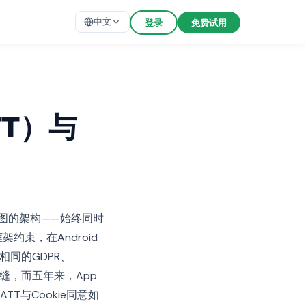
中文
登录
免费试用
TT）与
图的架构——始终同时
架约束，在Android
器相同的GDPR、
裂缝，而五年来，App
T与Cookie同意如