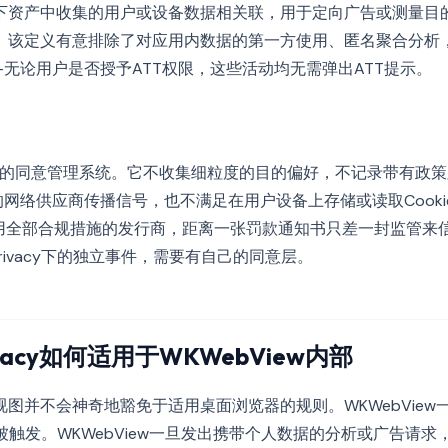
下资产中收集的用户或设备数据相关联，用于定向广告或测量目
。该定义有意排除了对应用内数据的第一方使用、匿名聚合分析
无论用户是否授予ATT权限，这些活动均无需弹出ATT提示。
义上的同意管理系统。它不收集细粒度的目的偏好，不记录带有政
内部的网络供应商传播信号，也不满足在用户设备上存储或读取Cook
应用全部合规措施的发行商，距离一张罚款通知书只差一封监管来
ePrivacy下的独立事件，需要有自己的同意层。
ivacy如何适用于WKWebView内部
图并不会神奇地豁免于适用桌面浏览器的规则。WKWebView
vacy即被触发。WKWebView一旦发出携带个人数据的分析或广告请求