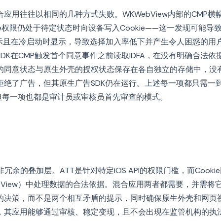
应用往往以相同的几种方式失败。WKWebView内部的CMP横
e权限仍处于待定状态时向设备写入Cookie——这一发现可能导致Ap
提示且在冷启动时显示，导致选择加入率低下并产生令人困惑的用
DK在CMP触发首个同意事件之前读取IDFA，在没有明确合法
的同意状态与原生外壳的授权状态保存在各自独立的存储中，没
拒绝了广告，但其原生广告SDK仍在运行。上述每一项都只需一
但每一项也都是审计员或审核员首先审查的模式。
意并非冗余的叠加层。ATT是针对特定iOS API的权限门槛，而Coo
bView）中处理数据的合法依据。混合应用两者都需要，并需将
的决策，而不是两个相互矛盾的提示，同时确保原生外壳和网页
，其应用能够通过审核、稳定变现，且不会出现在监管机构的执法