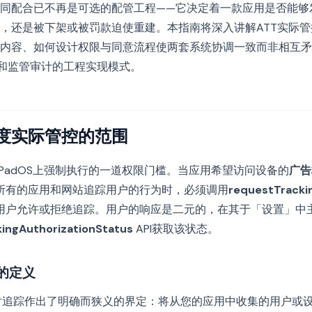
同配合已不再是可选的配管工程——它决定着一款应用是否能够
，还是被下架或被罚款迫使重建。本指南将深入讲解ATT实际
内容、如何设计权限与同意流程使两套系统协调一致而非相互矛
流程和监管审计的工程实现模式。
度实际管控的范围
OS和iPadOS上强制执行的一道权限门槛。当应用希望访问设备的
广告
所有的应用和网站追踪用户的行为时，必须调用
requestTracki
用户允许或拒绝追踪。用户的响应是二元的，在其于「设置」中
kingAuthorizationStatus
API获取该状态。
」的定义
指南对追踪作出了明确而狭义的界定：将从您的应用中收集的用户或