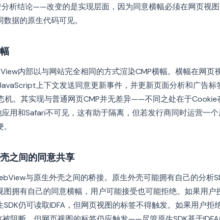
改变分析结论——改变的是实现层面，因为同意横幅必须在网页视
同数据的原生代码可见。
幅
bView内部以与网站完全相同的方式渲染CMP横幅。横幅在网页视图
的JavaScript上下文发送同意更新事件，并更新页面分析和广告标签
e v2状态机。其实现与普通网页CMP并无差异——不同之处在于Cook
对其他应用和Safari不可见，这有助于隔离，但若发行商同时运营
便。
壳之间的同意共享
ebView与原生外壳之间的桥接。原生外壳可能拥有自己的分析S
页视图拥有自己的同意横幅，用户可能接受也可能拒绝。如果用户授
SDK仍可读取IDFA，但网页视图的标签不得触发。如果用户拒
K被阻断，但网页视图的标签仍应触发——尽管原生SDK基于IDF