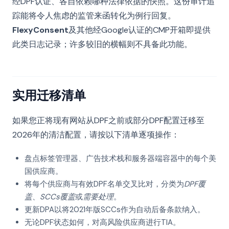
经DPF认证、各自依赖哪种法律依据的快照。这份审计追
踪能将令人焦虑的监管来函转化为例行回复。
FlexyConsent
及其他经Google认证的CMP开箱即提供
此类日志记录；许多较旧的横幅则不具备此功能。
实用迁移清单
如果您正将现有网站从DPF之前或部分DPF配置迁移至
2026年的清洁配置，请按以下清单逐项操作：
盘点标签管理器、广告技术栈和服务器端容器中的每个美
国供应商。
将每个供应商与有效DPF名单交叉比对，分类为
DPF覆
盖
、
SCCs覆盖
或
需要处理
。
更新DPA以将2021年版SCCs作为自动后备条款纳入。
无论DPF状态如何，对高风险供应商进行TIA。