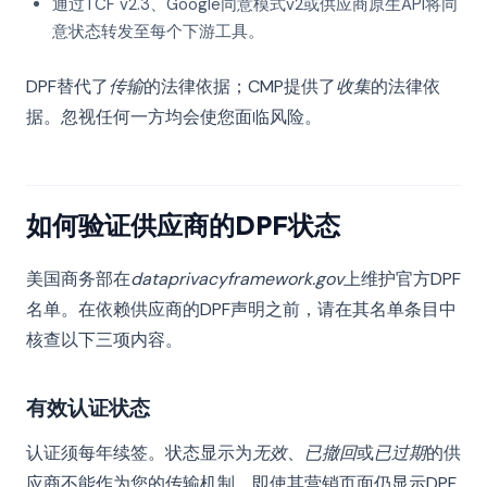
通过TCF v2.3、Google同意模式v2或供应商原生API将同
意状态转发至每个下游工具。
DPF替代了
传输
的法律依据；CMP提供了
收集
的法律依
据。忽视任何一方均会使您面临风险。
如何验证供应商的DPF状态
美国商务部在
dataprivacyframework.gov
上维护官方DPF
名单。在依赖供应商的DPF声明之前，请在其名单条目中
核查以下三项内容。
有效认证状态
认证须每年续签。状态显示为
无效
、
已撤回
或
已过期
的供
应商不能作为您的传输机制，即使其营销页面仍显示DPF