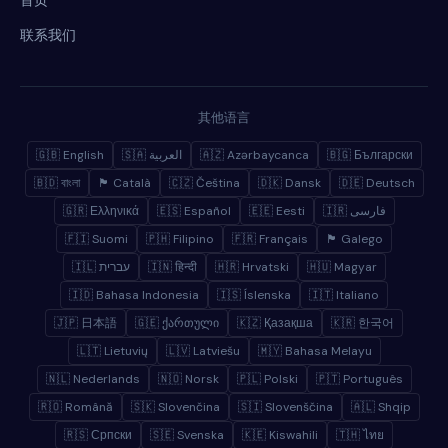
首页
联系我们
其他语言
🇬🇧 English
🇸🇦 العربية
🇦🇿 Azərbaycanca
🇧🇬 Български
🇧🇩 বাংলা
🏴 Català
🇨🇿 Čeština
🇩🇰 Dansk
🇩🇪 Deutsch
🇬🇷 Ελληνικά
🇪🇸 Español
🇪🇪 Eesti
🇮🇷 فارسی
🇫🇮 Suomi
🇵🇭 Filipino
🇫🇷 Français
🏴 Galego
🇮🇱 עברית
🇮🇳 हिन्दी
🇭🇷 Hrvatski
🇭🇺 Magyar
🇮🇩 Bahasa Indonesia
🇮🇸 Íslenska
🇮🇹 Italiano
🇯🇵 日本語
🇬🇪 ქართული
🇰🇿 Қазақша
🇰🇷 한국어
🇱🇹 Lietuvių
🇱🇻 Latviešu
🇲🇾 Bahasa Melayu
🇳🇱 Nederlands
🇳🇴 Norsk
🇵🇱 Polski
🇵🇹 Português
🇷🇴 Română
🇸🇰 Slovenčina
🇸🇮 Slovenščina
🇦🇱 Shqip
🇷🇸 Српски
🇸🇪 Svenska
🇰🇪 Kiswahili
🇹🇭 ไทย