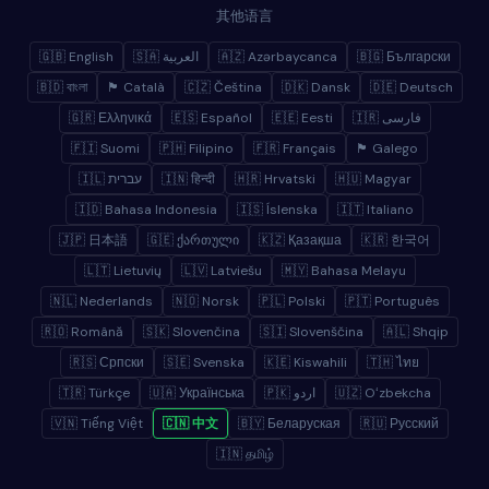
其他语言
🇬🇧 English
🇸🇦 العربية
🇦🇿 Azərbaycanca
🇧🇬 Български
🇧🇩 বাংলা
🏴 Català
🇨🇿 Čeština
🇩🇰 Dansk
🇩🇪 Deutsch
🇬🇷 Ελληνικά
🇪🇸 Español
🇪🇪 Eesti
🇮🇷 فارسی
🇫🇮 Suomi
🇵🇭 Filipino
🇫🇷 Français
🏴 Galego
🇮🇱 עברית
🇮🇳 हिन्दी
🇭🇷 Hrvatski
🇭🇺 Magyar
🇮🇩 Bahasa Indonesia
🇮🇸 Íslenska
🇮🇹 Italiano
🇯🇵 日本語
🇬🇪 ქართული
🇰🇿 Қазақша
🇰🇷 한국어
🇱🇹 Lietuvių
🇱🇻 Latviešu
🇲🇾 Bahasa Melayu
🇳🇱 Nederlands
🇳🇴 Norsk
🇵🇱 Polski
🇵🇹 Português
🇷🇴 Română
🇸🇰 Slovenčina
🇸🇮 Slovenščina
🇦🇱 Shqip
🇷🇸 Српски
🇸🇪 Svenska
🇰🇪 Kiswahili
🇹🇭 ไทย
🇹🇷 Türkçe
🇺🇦 Українська
🇵🇰 اردو
🇺🇿 Oʻzbekcha
🇻🇳 Tiếng Việt
🇨🇳 中文
🇧🇾 Беларуская
🇷🇺 Русский
🇮🇳 தமிழ்