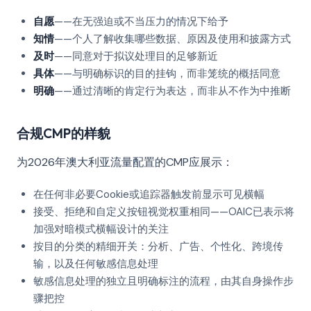
自愿
——在无强迫或不当压力的情况下给予
知情
——个人了解收集哪些数据、原因及使用和披露方式
及时
——同意对于拟议处理目的足够新近
具体
——与明确标识的目的挂钩，而非笼统的概括同意
明确
——通过清晰的肯定行为表达，而非从不作为中推断
合规CMP的样貌
为2026年澳大利亚流量配置的CMP应展示：
在任何非必要Cookie或追踪器触发前显示可见横幅
接受、拒绝和自定义按钮视觉权重相同——OAIC已表示将
加强对暗模式横幅设计的关注
按目的分类的精细开关：分析、广告、个性化、跨境传
输，以及任何敏感信息处理
敏感信息处理的独立且明确标注的流程，由其自身操作步
骤把控