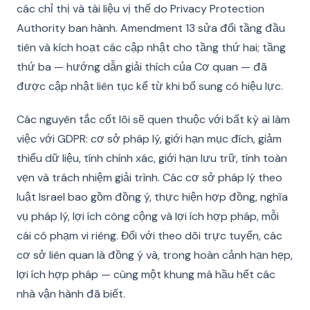
các chỉ thị và tài liệu vị thế do Privacy Protection
Authority ban hành. Amendment 13 sửa đổi tầng đầu
tiên và kích hoạt các cập nhật cho tầng thứ hai; tầng
thứ ba — hướng dẫn giải thích của Cơ quan — đã
được cập nhật liên tục kể từ khi bổ sung có hiệu lực.
Các nguyên tắc cốt lõi sẽ quen thuộc với bất kỳ ai làm
việc với GDPR: cơ sở pháp lý, giới hạn mục đích, giảm
thiểu dữ liệu, tính chính xác, giới hạn lưu trữ, tính toàn
vẹn và trách nhiệm giải trình. Các cơ sở pháp lý theo
luật Israel bao gồm đồng ý, thực hiện hợp đồng, nghĩa
vụ pháp lý, lợi ích công cộng và lợi ích hợp pháp, mỗi
cái có phạm vi riêng. Đối với theo dõi trực tuyến, các
cơ sở liên quan là đồng ý và, trong hoàn cảnh hạn hẹp,
lợi ích hợp pháp — cùng một khung mà hầu hết các
nhà vận hành đã biết.