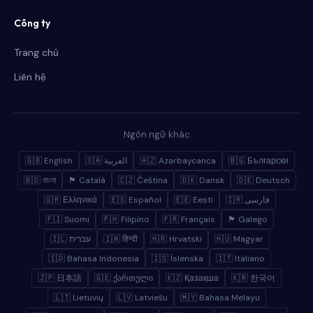
Công ty
Trang chủ
Liên hệ
Ngôn ngữ khác
🇬🇧 English
🇸🇦 العربية
🇦🇿 Azərbaycanca
🇧🇬 Български
🇧🇩 বাংলা
🏴 Català
🇨🇿 Čeština
🇩🇰 Dansk
🇩🇪 Deutsch
🇬🇷 Ελληνικά
🇪🇸 Español
🇪🇪 Eesti
🇮🇷 فارسی
🇫🇮 Suomi
🇵🇭 Filipino
🇫🇷 Français
🏴 Galego
🇮🇱 עברית
🇮🇳 हिन्दी
🇭🇷 Hrvatski
🇭🇺 Magyar
🇮🇩 Bahasa Indonesia
🇮🇸 Íslenska
🇮🇹 Italiano
🇯🇵 日本語
🇬🇪 ქართული
🇰🇿 Қазақша
🇰🇷 한국어
🇱🇹 Lietuvių
🇱🇻 Latviešu
🇲🇾 Bahasa Melayu