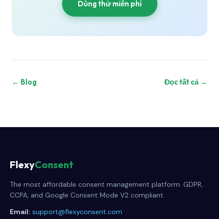
Dùng thử miễn phí
← Blog
Đọc tất cả →
Flexy
Consent
The most affordable consent management platform. GDPR,
CCPA, and Google Consent Mode V2 compliant.
Email:
support@flexyconsent.com