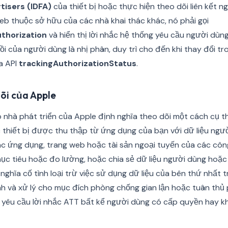
rtisers (IDFA)
của thiết bị hoặc thực hiện theo dõi liên kết 
b thuộc sở hữu của các nhà khai thác khác, nó phải gọi
thorization
và hiển thị lời nhắc hệ thống yêu cầu người dù
ồi của người dùng là nhị phân, duy trì cho đến khi thay đổi tr
a API
trackingAuthorizationStatus
.
dõi của Apple
hà phát triển của Apple định nghĩa theo dõi một cách cụ thể
 thiết bị được thu thập từ ứng dụng của bạn với dữ liệu ngườ
c ứng dụng, trang web hoặc tài sản ngoại tuyến của các cô
c tiêu hoặc đo lường, hoặc chia sẻ dữ liệu người dùng hoặc 
h nghĩa cố tình loại trừ việc sử dụng dữ liệu của bên thứ nhất
nh và xử lý cho mục đích phòng chống gian lận hoặc tuân thủ
yêu cầu lời nhắc ATT bất kể người dùng có cấp quyền hay k