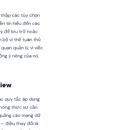
 thập các tùy chọn
yền tín hiệu đến các
ý để lưu trữ hoặc
n bộ vị thế tuân thủ
quan quản lý, vì việc
ồng ý riêng của nó.
View
ác quy tắc áp dụng
không thực sự cần
 quảng cáo mang dữ
— điều thay đổi là