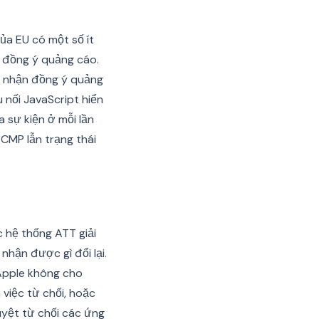
ủa EU có một số ít
o đồng ý quảng cáo.
ấp nhận đồng ý quảng
u nối JavaScript hiển
 sự kiện ở mỗi lần
CMP lẫn trạng thái
 hệ thống ATT giải
hận được gì đổi lại.
 Apple không cho
 việc từ chối, hoặc
uyệt từ chối các ứng