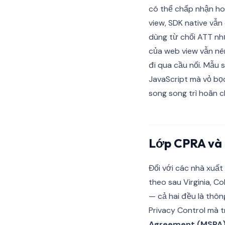
có thể chấp nhận ho
view, SDK native vẫ
dùng từ chối ATT nh
của web view vẫn nê
đi qua cầu nối. Mẫu
JavaScript mà vỏ bọc
song song trì hoãn c
Lớp CPRA và
Đối với các nhà xuất
theo sau Virginia, C
— cả hai đều là thôn
Privacy Control mà t
Agreement (MSPA