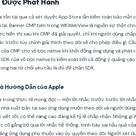
t Được Phát Hành
ai tồn tại qua cả xét duyệt App Store lẫn kiểm toán bảo mật c
ặp lại. Banner CMP bên trong WKWebView là nguồn sự thật ch
c hiển thị sau khi CMP đã giải quyết, chỉ khi người dùng ch
hắc trước tùy chỉnh giải thích theo dõi sẽ cho phép điều gì. Cầ
ý của CMP cho vỏ bọc native khi khởi động ứng dụng và phát ra
 SDK của vỏ bọc native bị kiểm soát bởi cả đồng ý quảng cáo 
ong hai từ chối yêu cầu là đủ để chặn SDK.
và Hướng Dẫn của Apple
 trong thực tế mong đợi — một lời nhắc trước trước lời nhắc
 nhà xuất bản tại sao ứng dụng muốn theo dõi và người dùng n
 viết tốt có thể nâng cao đáng kể tỷ lệ chấp nhận. Những gì
ớc cố gắng bỏ qua lời nhắc hệ thống, trình bày sai hậu quả của
năng ứng dụng phụ thuộc vào ủy quyền theo dõi. Người xét d