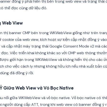
 banner đồng ý phải hiển thị bên trong web view và trạng thái 
ó thể đọc cùng dữ liệu đó.
g Web View
iển thị banner CMP bên trong WKWebView giống như trên tran
ữ cookie của web view, kích hoạt sự kiện cập nhật đồng ý và
g và cập nhật máy trạng thái Google Consent Mode v2 mà các
 đọc. Việc triển khai không khác so với CMP web thông thườn
e được giới hạn trong WKWebView và không hiển thị cho các 
 ích cho việc cách ly nhưng không hữu ích nếu nhà xuất bản 
dùng đã đồng ý rồi.
 Ý Giữa Web View và Vỏ Bọc Native
ầu nối giữa WKWebView và vỏ bọc native. Vỏ bọc native có th
hi người dùng cấp ATT, trong khi web view có banner đồng ý 