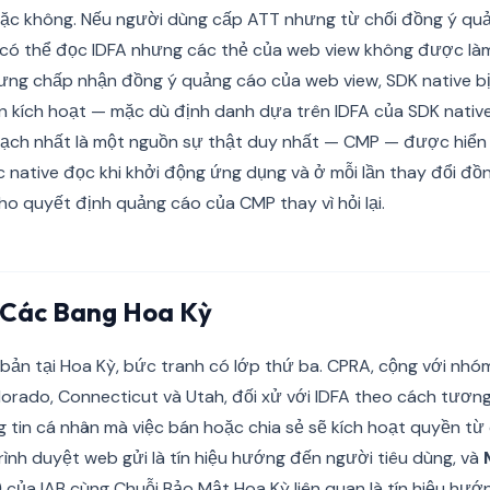
ặc không. Nếu người dùng cấp ATT nhưng từ chối đồng ý qu
n có thể đọc IDFA nhưng các thẻ của web view không được là
ưng chấp nhận đồng ý quảng cáo của web view, SDK native b
n kích hoạt — mặc dù định danh dựa trên IDFA của SDK native
 sạch nhất là một nguồn sự thật duy nhất — CMP — được hiển 
 native đọc khi khởi động ứng dụng và ở mỗi lần thay đổi đồng
ho quyết định quảng cáo của CMP thay vì hỏi lại.
 Các Bang Hoa Kỳ
 bản tại Hoa Kỳ, bức tranh có lớp thứ ba. CPRA, cộng với nhó
olorado, Connecticut và Utah, đối xử với IDFA theo cách tươ
g tin cá nhân mà việc bán hoặc chia sẻ sẽ kích hoạt quyền từ 
rình duyệt web gửi là tín hiệu hướng đến người tiêu dùng, và
)
của IAB cùng Chuỗi Bảo Mật Hoa Kỳ liên quan là tín hiệu hướ