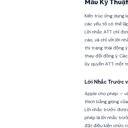
Mẫu Kỹ Thuậ
Kiến trúc ứng dụng l
các yếu tố có thể l
Lời nhắc ATT chỉ đượ
cáo, và chỉ với lời n
thị trạng thái đồng 
thay đổi đồng ý. Các
ủy quyền ATT; một tr
Lời Nhắc Trước 
Apple cho phép — và
thích bằng giọng của
Lời nhắc trước được
phép là lời nhắc trư
đặt điều kiện chức 