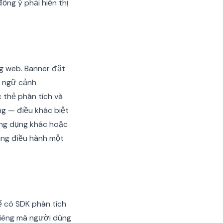
đồng ý phải hiển thị
g web. Banner đặt
o ngữ cảnh
 thẻ phân tích và
g — điều khác biệt
ứng dụng khác hoặc
cũng điều hành một
ể có SDK phân tích
riêng mà người dùng