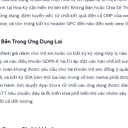
nh tại Hoa Kỳ cần hiển thị liên kết 'Không Bán hoặc Chia Sẻ 
 ứng dụng, định tuyến việc từ chối kết quả đến cả CMP của w
ive, và tôn trọng bất kỳ header GPC đến nào đến web view từ 
 Bên Trong Ứng Dụng Lai
ánh giá dành cho trẻ em hoặc có bất kỳ kỳ vọng hợp lý nào 
ỳ và các điều khoản GDPR-K tại EU áp đặt các hạn chế bổ su
àn toàn không được yêu cầu cho tài khoản trẻ em, đồng ý qu
i, và bất kỳ SDK bên thứ ba nào trong vỏ bọc native phải đư
t hành. Xét duyệt App Store từ chối các ứng dụng được đán
ATT tiêu chuẩn, đây là lỗi triển khai phổ biến khi các nhóm xâ
ất cả đối tượng.