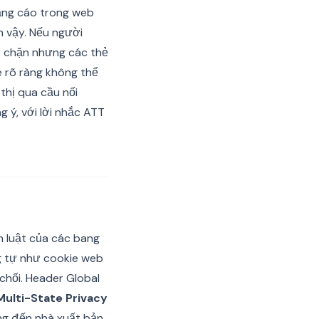
ảng cáo trong web
m vậy. Nếu người
ị chặn nhưng các thẻ
 rõ ràng không thể
thị qua cầu nối
 ý, với lời nhắc ATT
m luật của các bang
ng tự như cookie web
chối. Header Global
Multi-State Privacy
ng đến nhà xuất bản.