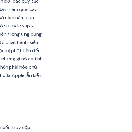
h bởi các quy tắc
 Năm năm qua, các
 và năm năm qua
với tỷ lệ xấp xỉ
 bên trong ứng dụng
ợc phát hành, kiếm
ặc bị phạt tiền đến
 những gì nó cố tình
thống hài hòa chứ
t của Apple lẫn kiểm
 muốn truy cập