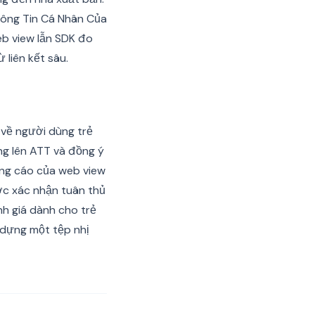
Thông Tin Cá Nhân Của
eb view lẫn SDK đo
liên kết sâu.
về người dùng trẻ
ng lên ATT và đồng ý
ảng cáo của web view
ợc xác nhận tuân thủ
h giá dành cho trẻ
y dựng một tệp nhị