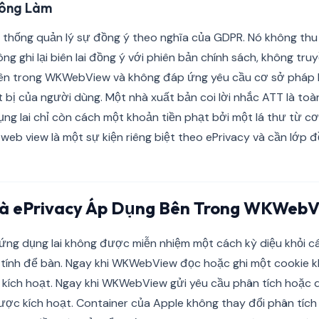
hông Làm
ệ thống quản lý sự đồng ý theo nghĩa của GDPR. Nó không thu
ông ghi lại biên lai đồng ý với phiên bản chính sách, không tru
ên trong WKWebView và không đáp ứng yêu cầu cơ sở pháp l
t bị của người dùng. Một nhà xuất bản coi lời nhắc ATT là toà
ụng lai chỉ còn cách một khoản tiền phạt bởi một lá thư từ cơ 
 web view là một sự kiện riêng biệt theo ePrivacy và cần lớp đ
à ePrivacy Áp Dụng Bên Trong WKWeb
ứng dụng lai không được miễn nhiệm một cách kỳ diệu khỏi c
 tính để bàn. Ngay khi WKWebView đọc hoặc ghi một cookie 
c kích hoạt. Ngay khi WKWebView gửi yêu cầu phân tích hoặc
ược kích hoạt. Container của Apple không thay đổi phân tích 