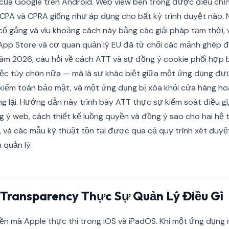
của Google trên Android. Web view bên trong được điều chỉn
CCPA và CPRA giống như áp dụng cho bất kỳ trình duyệt nào.
cố gắng vá víu khoảng cách này bằng các giải pháp tạm thời,
App Store và cơ quan quản lý EU đã từ chối các mảnh ghép đó 
ăm 2026, câu hỏi về cách ATT và sự đồng ý cookie phối hợp
 việc tùy chọn nữa — mà là sự khác biệt giữa một ứng dụng đư
 kiểm toán bảo mật, và một ứng dụng bị xóa khỏi cửa hàng ho
 lại. Hướng dẫn này trình bày ATT thực sự kiểm soát điều gì,
g ý web, cách thiết kế luồng quyền và đồng ý sao cho hai hệ 
 và các mẫu kỹ thuật tồn tại được qua cả quy trình xét duyệ
 quản lý.
 Transparency Thực Sự Quản Lý Điều Gì
ền mà Apple thực thi trong iOS và iPadOS. Khi một ứng dụng