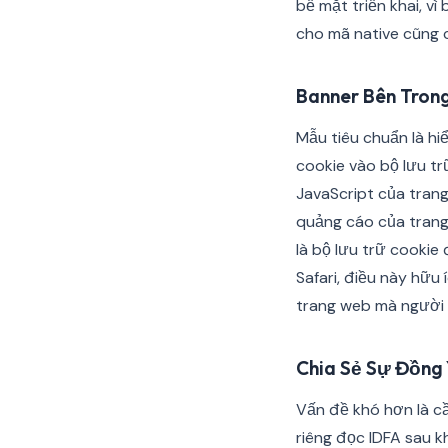
bề mặt triển khai, vì
cho mã native cũng c
Banner Bên Tron
Mẫu tiêu chuẩn là h
cookie vào bộ lưu tr
JavaScript của tran
quảng cáo của trang
là bộ lưu trữ cooki
Safari, điều này hữu
trang web mà người 
Chia Sẻ Sự Đồng
Vấn đề khó hơn là c
riêng đọc IDFA sau k