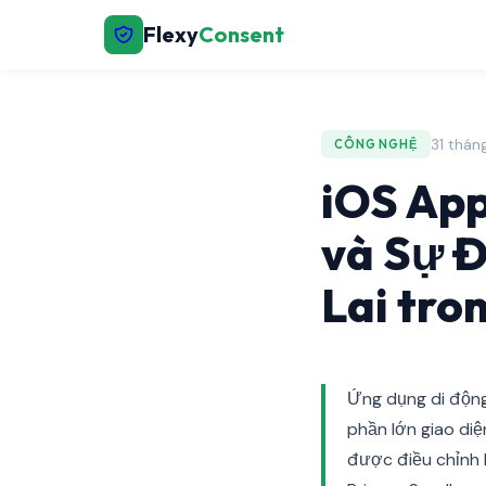
Flexy
Consent
31 thán
CÔNG NGHỆ
iOS App
và Sự Đ
Lai tro
Ứng dụng di động
phần lớn giao diệ
được điều chỉnh