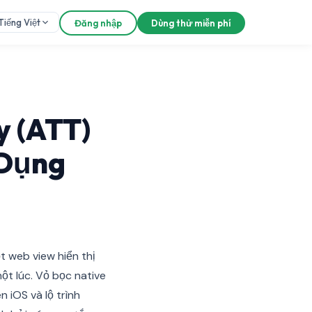
Tiếng Việt
Đăng nhập
Dùng thử miễn phí
y (ATT)
 Dụng
t web view hiển thị
ột lúc. Vỏ bọc native
 iOS và lộ trình