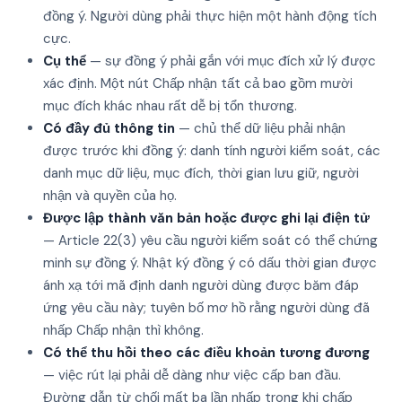
đồng ý. Người dùng phải thực hiện một hành động tích
cực.
Cụ thể
— sự đồng ý phải gắn với mục đích xử lý được
xác định. Một nút Chấp nhận tất cả bao gồm mười
mục đích khác nhau rất dễ bị tổn thương.
Có đầy đủ thông tin
— chủ thể dữ liệu phải nhận
được trước khi đồng ý: danh tính người kiểm soát, các
danh mục dữ liệu, mục đích, thời gian lưu giữ, người
nhận và quyền của họ.
Được lập thành văn bản hoặc được ghi lại điện tử
— Article 22(3) yêu cầu người kiểm soát có thể chứng
minh sự đồng ý. Nhật ký đồng ý có dấu thời gian được
ánh xạ tới mã định danh người dùng được băm đáp
ứng yêu cầu này; tuyên bố mơ hồ rằng người dùng đã
nhấp Chấp nhận thì không.
Có thể thu hồi theo các điều khoản tương đương
— việc rút lại phải dễ dàng như việc cấp ban đầu.
Đường dẫn từ chối mất ba lần nhấp trong khi chấp