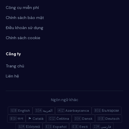
Công cụ miễn phí
Chính sách bảo mật
Điều khoản sử dụng
Chính sách cookie
Công ty
Trang chủ
Liên hệ
Ngôn ngữ khác
🇬🇧 English
🇸🇦 العربية
🇦🇿 Azərbaycanca
🇧🇬 Български
🇧🇩 বাংলা
🏴 Català
🇨🇿 Čeština
🇩🇰 Dansk
🇩🇪 Deutsch
🇬🇷 Ελληνικά
🇪🇸 Español
🇪🇪 Eesti
🇮🇷 فارسی