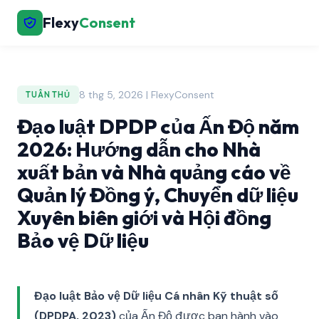
Flexy
Consent
8 thg 5, 2026 | FlexyConsent
TUÂN THỦ
Đạo luật DPDP của Ấn Độ năm
2026: Hướng dẫn cho Nhà
xuất bản và Nhà quảng cáo về
Quản lý Đồng ý, Chuyển dữ liệu
Xuyên biên giới và Hội đồng
Bảo vệ Dữ liệu
Đạo luật Bảo vệ Dữ liệu Cá nhân Kỹ thuật số
(DPDPA, 2023)
của Ấn Độ được ban hành vào