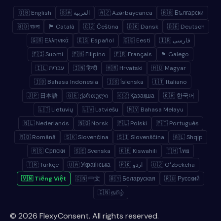
🇬🇧 English
🇸🇦 العربية
🇦🇿 Azərbaycanca
🇧🇬 Български
🇧🇩 বাংলা
🏴 Català
🇨🇿 Čeština
🇩🇰 Dansk
🇩🇪 Deutsch
🇬🇷 Ελληνικά
🇪🇸 Español
🇪🇪 Eesti
🇮🇷 فارسی
🇫🇮 Suomi
🇵🇭 Filipino
🇫🇷 Français
🏴 Galego
🇮🇱 עברית
🇮🇳 हिन्दी
🇭🇷 Hrvatski
🇭🇺 Magyar
🇮🇩 Bahasa Indonesia
🇮🇸 Íslenska
🇮🇹 Italiano
🇯🇵 日本語
🇬🇪 ქართული
🇰🇿 Қазақша
🇰🇷 한국어
🇱🇹 Lietuvių
🇱🇻 Latviešu
🇲🇾 Bahasa Melayu
🇳🇱 Nederlands
🇳🇴 Norsk
🇵🇱 Polski
🇵🇹 Português
🇷🇴 Română
🇸🇰 Slovenčina
🇸🇮 Slovenščina
🇦🇱 Shqip
🇷🇸 Српски
🇸🇪 Svenska
🇰🇪 Kiswahili
🇹🇭 ไทย
🇹🇷 Türkçe
🇺🇦 Українська
🇵🇰 اردو
🇺🇿 Oʻzbekcha
🇻🇳 Tiếng Việt
🇨🇳 中文
🇧🇾 Беларуская
🇷🇺 Русский
🇮🇳 தமிழ்
© 2026 FlexyConsent. All rights reserved.