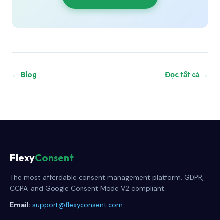
← Blog
Đọc tất cả →
Flexy
Consent
The most affordable consent management platform. GDPR,
CCPA, and Google Consent Mode V2 compliant.
Email:
support@flexyconsent.com