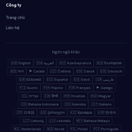
Công ty
Trang chủ
Liên hệ
Ngôn ngữ khác
🇬🇧 English
🇸🇦 العربية
🇦🇿 Azərbaycanca
🇧🇬 Български
🇧🇩 বাংলা
🏴 Català
🇨🇿 Čeština
🇩🇰 Dansk
🇩🇪 Deutsch
🇬🇷 Ελληνικά
🇪🇸 Español
🇪🇪 Eesti
🇮🇷 فارسی
🇫🇮 Suomi
🇵🇭 Filipino
🇫🇷 Français
🏴 Galego
🇮🇱 עברית
🇮🇳 हिन्दी
🇭🇷 Hrvatski
🇭🇺 Magyar
🇮🇩 Bahasa Indonesia
🇮🇸 Íslenska
🇮🇹 Italiano
🇯🇵 日本語
🇬🇪 ქართული
🇰🇿 Қазақша
🇰🇷 한국어
🇱🇹 Lietuvių
🇱🇻 Latviešu
🇲🇾 Bahasa Melayu
🇳🇱 Nederlands
🇳🇴 Norsk
🇵🇱 Polski
🇵🇹 Português