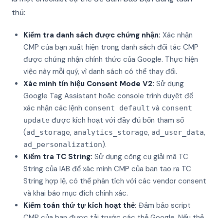
thủ:
Kiểm tra danh sách được chứng nhận:
Xác nhận
CMP của bạn xuất hiện trong danh sách đối tác CMP
được chứng nhận chính thức của Google. Thực hiện
việc này mỗi quý, vì danh sách có thể thay đổi.
Xác minh tín hiệu Consent Mode V2:
Sử dụng
Google Tag Assistant hoặc console trình duyệt để
xác nhận các lệnh
và
consent default
consent
được kích hoạt với đầy đủ bốn tham số
update
(
,
,
,
ad_storage
analytics_storage
ad_user_data
).
ad_personalization
Kiểm tra TC String:
Sử dụng công cụ giải mã TC
String của IAB để xác minh CMP của bạn tạo ra TC
String hợp lệ, có thể phân tích với các vendor consent
và khai báo mục đích chính xác.
Kiểm toán thứ tự kích hoạt thẻ:
Đảm bảo script
CMP của bạn được tải trước các thẻ Google. Nếu thẻ