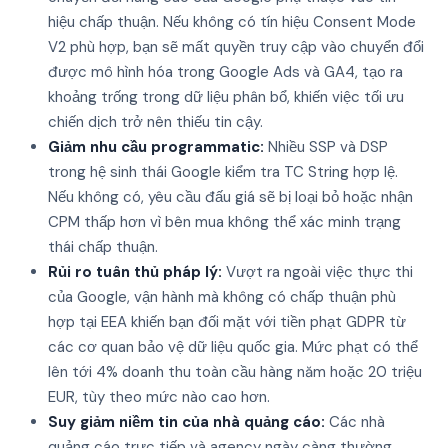
hiệu chấp thuận. Nếu không có tín hiệu Consent Mode
V2 phù hợp, bạn sẽ mất quyền truy cập vào chuyển đổi
được mô hình hóa trong Google Ads và GA4, tạo ra
khoảng trống trong dữ liệu phân bổ, khiến việc tối ưu
chiến dịch trở nên thiếu tin cậy.
Giảm nhu cầu programmatic:
Nhiều SSP và DSP
trong hệ sinh thái Google kiểm tra TC String hợp lệ.
Nếu không có, yêu cầu đấu giá sẽ bị loại bỏ hoặc nhận
CPM thấp hơn vì bên mua không thể xác minh trạng
thái chấp thuận.
Rủi ro tuân thủ pháp lý:
Vượt ra ngoài việc thực thi
của Google, vận hành mà không có chấp thuận phù
hợp tại EEA khiến bạn đối mặt với tiền phạt GDPR từ
các cơ quan bảo vệ dữ liệu quốc gia. Mức phạt có thể
lên tới 4% doanh thu toàn cầu hàng năm hoặc 20 triệu
EUR, tùy theo mức nào cao hơn.
Suy giảm niềm tin của nhà quảng cáo:
Các nhà
quảng cáo trực tiếp và agency ngày càng thường