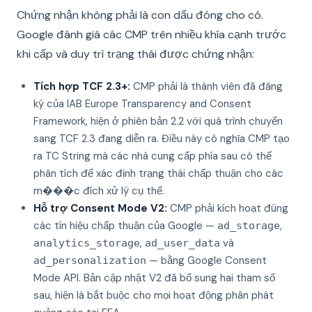
Chứng nhận không phải là con dấu đóng cho có.
Google đánh giá các CMP trên nhiều khía cạnh trước
khi cấp và duy trì trạng thái được chứng nhận:
Tích hợp TCF 2.3+:
CMP phải là thành viên đã đăng
ký của IAB Europe Transparency and Consent
Framework, hiện ở phiên bản 2.2 với quá trình chuyển
sang TCF 2.3 đang diễn ra. Điều này có nghĩa CMP tạo
ra TC String mà các nhà cung cấp phía sau có thể
phân tích để xác định trạng thái chấp thuận cho các
m���c đích xử lý cụ thể.
Hỗ trợ Consent Mode V2:
CMP phải kích hoạt đúng
các tín hiệu chấp thuận của Google —
,
ad_storage
,
và
analytics_storage
ad_user_data
— bằng Google Consent
ad_personalization
Mode API. Bản cập nhật V2 đã bổ sung hai tham số
sau, hiện là bắt buộc cho mọi hoạt động phân phát