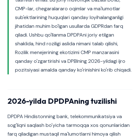
CMP-lar, chegaralararo oqimlar va ma'lumotlar
sub'ektlarining huquqlari qanday loyihalanganligi
jihatidan muhim bo'lgan usullarda GDPRdan farq
qiladi. Ushbu qo'llanma DPDPAni joriy etilgan
shaklida, hind roziligi aslida nimani talab qilishi,
Rozilik menejerining ekotizimi CMP manzarasini
qanday o'zgartirishi va DPBIning 2026-yildagi ijro
pozitsiyasi amalda qanday ko'rinishini ko'rib chiqadi.
2026-yilda DPDPAning tuzilishi
DPDPA Hindistonning bank, telekommunikatsiya va
sog'liqni saqlash bo'yicha tarmoqqa xos qonunlaridan
farq qiladigan mustaqil ma'lumotlarni himoya qilish