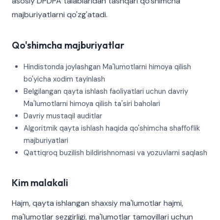
asosiy DPDPA talablaridan tashqari qo'shimcha
majburiyatlarni qo'zg'atadi.
Qo'shimcha majburiyatlar
Hindistonda joylashgan Ma'lumotlarni himoya qilish
bo'yicha xodim tayinlash
Belgilangan qayta ishlash faoliyatlari uchun davriy
Ma'lumotlarni himoya qilish ta'siri baholari
Davriy mustaqil auditlar
Algoritmik qayta ishlash haqida qo'shimcha shaffoflik
majburiyatlari
Qattiqroq buzilish bildirishnomasi va yozuvlarni saqlash
Kim malakali
Hajm, qayta ishlangan shaxsiy ma'lumotlar hajmi,
ma'lumotlar sezgirligi, ma'lumotlar tamoyillari uchun