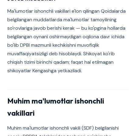
Ma'lumotlar ishonchli vakillari e'lon qilingan Qoidalarda
belgilangan muddatlarda ma'lumotlar tamoyilining
so'rovlariga javob berishi kerak — bu ko'pgina hollarda
belgilangan oynani oshirmaydigan oqilona davr ichida
bo'lib DPBI mazmunli kechikishni muvofiqlik
muvaffaqiyatsizligi deb hisoblaydi. Shikoyat ko'rib
chiqish tizimi birinchi qadam; faqat hal etilmagan
shikoyatlar Kengashga yetkaziladi.
Muhim ma'lumotlar ishonchli
vakillari
Muhim ma'lumotlar ishonchli vakili (SDF) belgilanishi