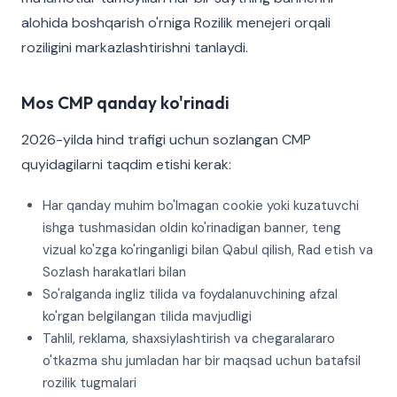
alohida boshqarish o'rniga Rozilik menejeri orqali
roziligini markazlashtirishni tanlaydi.
Mos CMP qanday ko'rinadi
2026-yilda hind trafigi uchun sozlangan CMP
quyidagilarni taqdim etishi kerak:
Har qanday muhim bo'lmagan cookie yoki kuzatuvchi
ishga tushmasidan oldin ko'rinadigan banner, teng
vizual ko'zga ko'ringanligi bilan Qabul qilish, Rad etish va
Sozlash harakatlari bilan
So'ralganda ingliz tilida va foydalanuvchining afzal
ko'rgan belgilangan tilida mavjudligi
Tahlil, reklama, shaxsiylashtirish va chegaralararo
o'tkazma shu jumladan har bir maqsad uchun batafsil
rozilik tugmalari