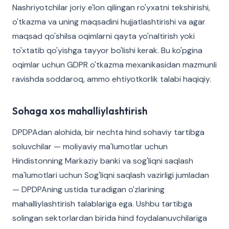
Nashriyotchilar joriy e'lon qilingan ro'yxatni tekshirishi,
o'tkazma va uning maqsadini hujjatlashtirishi va agar
maqsad qo'shilsa oqimlarni qayta yo'naltirish yoki
to'xtatib qo'yishga tayyor bo'lishi kerak. Bu ko'pgina
oqimlar uchun GDPR o'tkazma mexanikasidan mazmunli
ravishda soddaroq, ammo ehtiyotkorlik talabi haqiqiy.
Sohaga xos mahalliylashtirish
DPDPAdan alohida, bir nechta hind sohaviy tartibga
soluvchilar — moliyaviy ma'lumotlar uchun
Hindistonning Markaziy banki va sog'liqni saqlash
ma'lumotlari uchun Sog'liqni saqlash vazirligi jumladan
— DPDPAning ustida turadigan o'zlarining
mahalliylashtirish talablariga ega. Ushbu tartibga
solingan sektorlardan birida hind foydalanuvchilariga