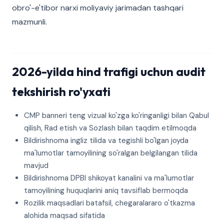
obro'-e'tibor narxi moliyaviy jarimadan tashqari
mazmunli.
2026-yilda hind trafigi uchun audit
tekshirish ro'yxati
CMP banneri teng vizual ko'zga ko'ringanligi bilan Qabul
qilish, Rad etish va Sozlash bilan taqdim etilmoqda
Bildirishnoma ingliz tilida va tegishli bo'lgan joyda
ma'lumotlar tamoyilining so'ralgan belgilangan tilida
mavjud
Bildirishnoma DPBI shikoyat kanalini va ma'lumotlar
tamoyilining huquqlarini aniq tavsiflab bermoqda
Rozilik maqsadlari batafsil, chegaralararo o'tkazma
alohida maqsad sifatida