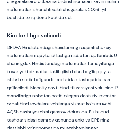
chegaralararo o'tkazma bildirishnomalari, keyin muhim
ma'lumotlar ishonchli vakili chegaralari. 2026-yil
boshida to'liq doira kuchda edi.
Kim tartibga solinadi
DPDPA Hindistondagi shaxslarning raqamli shaxsiy
ma'lumotlarini qayta ishlashga nisbatan qo'llaniladi. U
shuningdek Hindistondagi ma'lumotlar tamoyillariga
tovar yoki xizmatlar taklif qilish bilan bog'liq qayta
ishlash sodir bo'lganda hududdan tashqarida ham
qo'llaniladi. Mahalliy sayt, hind tili versiyasi yoki hind IP
manzillariga nisbatan sotib olingan dasturiy inventar
orqali hind foydalanuvchilariga xizmat ko'rsatuvchi
AQSh nashriyotchisi qamrov doirasida. Bu hudud
tashqarisidagi qamrov qonunda aniq va DPBIning
dastlabki yo'riqnomasida mustahkamlangan.