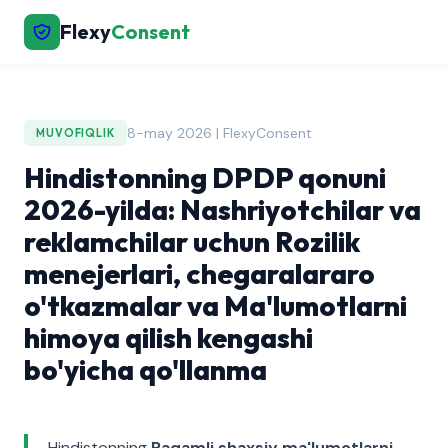
Flexy
Consent
8-may 2026 | FlexyConsent
MUVOFIQLIK
Hindistonning DPDP qonuni
2026-yilda: Nashriyotchilar va
reklamchilar uchun Rozilik
menejerlari, chegaralararo
o'tkazmalar va Ma'lumotlarni
himoya qilish kengashi
bo'yicha qo'llanma
Hindistonning
Raqamli shaxsiy ma'lumotlarni