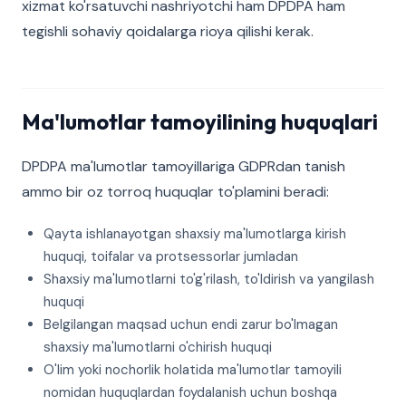
xizmat ko'rsatuvchi nashriyotchi ham DPDPA ham
tegishli sohaviy qoidalarga rioya qilishi kerak.
Ma'lumotlar tamoyilining huquqlari
DPDPA ma'lumotlar tamoyillariga GDPRdan tanish
ammo bir oz torroq huquqlar to'plamini beradi:
Qayta ishlanayotgan shaxsiy ma'lumotlarga kirish
huquqi, toifalar va protsessorlar jumladan
Shaxsiy ma'lumotlarni to'g'rilash, to'ldirish va yangilash
huquqi
Belgilangan maqsad uchun endi zarur bo'lmagan
shaxsiy ma'lumotlarni o'chirish huquqi
O'lim yoki nochorlik holatida ma'lumotlar tamoyili
nomidan huquqlardan foydalanish uchun boshqa