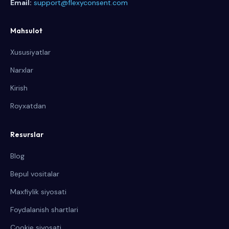
Email:
support@flexyconsent.com
Mahsulot
Xususiyatlar
Narxlar
Kirish
Royxatdan
Resurslar
Blog
Bepul vositalar
Maxfiylik siyosati
Foydalanish shartlari
Cookie siyosati