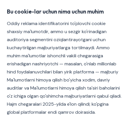
Bu cookie-lar uchun nima uchun muhim
Oddiy reklama identifikatorini to'plovchi cookie
shaxsiy ma'lumotdir, ammo u sezgir ko'rinadigan
auditoriya segmentini oziqlantirayotgani uchun
kuchaytirilgan majburiyatlarga tortilmaydi. Ammo
muhim ma'lumotlar ishonchli vakili chegarasiga
erishadigan nashriyotchi — masalan, o'nlab millionlab
hind foydalanuvchilari bilan yirik platforma — majburiy
Ma'lumotlarni himoya qilish bo'yicha xodim, davriy
auditlar va Ma'lumotlarni himoya qilish ta'siri baholarini
o'z ichiga olgan qo'shimcha majburiyatlarni qabul qiladi.
Hajm chegaralari 2025-yilda e'lon qilindi; ko'pgina
global platformalar endi qamrov doirasida.