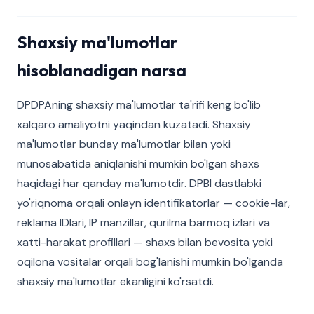
Shaxsiy ma'lumotlar
hisoblanadigan narsa
DPDPAning shaxsiy ma'lumotlar ta'rifi keng bo'lib
xalqaro amaliyotni yaqindan kuzatadi. Shaxsiy
ma'lumotlar bunday ma'lumotlar bilan yoki
munosabatida aniqlanishi mumkin bo'lgan shaxs
haqidagi har qanday ma'lumotdir. DPBI dastlabki
yo'riqnoma orqali onlayn identifikatorlar — cookie-lar,
reklama IDlari, IP manzillar, qurilma barmoq izlari va
xatti-harakat profillari — shaxs bilan bevosita yoki
oqilona vositalar orqali bog'lanishi mumkin bo'lganda
shaxsiy ma'lumotlar ekanligini ko'rsatdi.