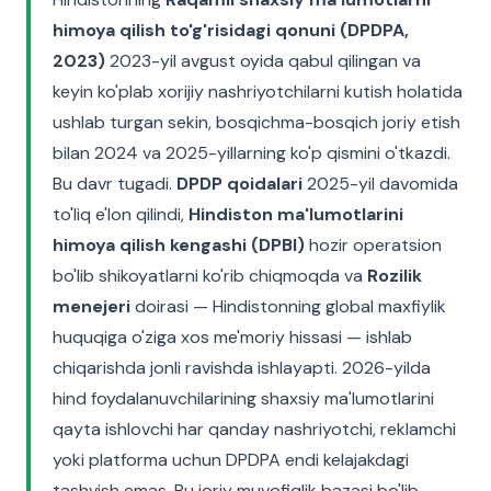
himoya qilish to'g'risidagi qonuni (DPDPA,
2023)
2023-yil avgust oyida qabul qilingan va
keyin ko'plab xorijiy nashriyotchilarni kutish holatida
ushlab turgan sekin, bosqichma-bosqich joriy etish
bilan 2024 va 2025-yillarning ko'p qismini o'tkazdi.
Bu davr tugadi.
DPDP qoidalari
2025-yil davomida
to'liq e'lon qilindi,
Hindiston ma'lumotlarini
himoya qilish kengashi (DPBI)
hozir operatsion
bo'lib shikoyatlarni ko'rib chiqmoqda va
Rozilik
menejeri
doirasi — Hindistonning global maxfiylik
huquqiga o'ziga xos me'moriy hissasi — ishlab
chiqarishda jonli ravishda ishlayapti. 2026-yilda
hind foydalanuvchilarining shaxsiy ma'lumotlarini
qayta ishlovchi har qanday nashriyotchi, reklamchi
yoki platforma uchun DPDPA endi kelajakdagi
tashvish emas. Bu joriy muvofiqlik bazasi bo'lib,