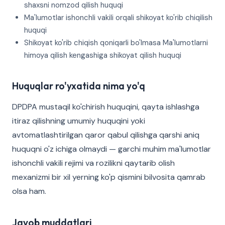
shaxsni nomzod qilish huquqi
Ma'lumotlar ishonchli vakili orqali shikoyat ko'rib chiqilish
huquqi
Shikoyat ko'rib chiqish qoniqarli bo'lmasa Ma'lumotlarni
himoya qilish kengashiga shikoyat qilish huquqi
Huquqlar ro'yxatida nima yo'q
DPDPA mustaqil ko'chirish huquqini, qayta ishlashga
itiraz qilishning umumiy huquqini yoki
avtomatlashtirilgan qaror qabul qilishga qarshi aniq
huquqni o'z ichiga olmaydi — garchi muhim ma'lumotlar
ishonchli vakili rejimi va rozilikni qaytarib olish
mexanizmi bir xil yerning ko'p qismini bilvosita qamrab
olsa ham.
Javob muddatlari