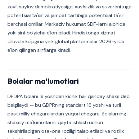
xavf, saylov demokratiyasiga, xavfsizlik va suverenituga
potentsial ta'sir va jamoat tartibiga potentsial ta'sir
barchasi omillar. Markaziy hukumat SDF-larni alohida
yoki sinf bo'yicha e'lon qiladi. Hindistonga xizmat
qiluvchi ko'pgina yirik global platformalar 2026-yilda
e'lon qilingan sinflarga kiradi.
Bolalar ma'lumotlari
DPDPA bolani 18 yoshdan kichik har qanday shaxs deb
belgilaydi — bu GDPRning standart 16 yoshi va turli
past milliy chegaralardan yuqori chegara. Bolalarning
shaxsiy ma'lumotlarini qayta ishlash uchun
tekshiriladigan ota-ona roziligi talab etiladi va rozilik