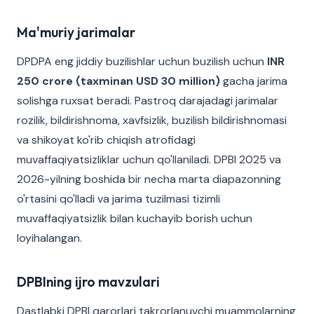
Ma'muriy jarimalar
DPDPA eng jiddiy buzilishlar uchun buzilish uchun
INR
250 crore (taxminan USD 30 million)
gacha jarima
solishga ruxsat beradi. Pastroq darajadagi jarimalar
rozilik, bildirishnoma, xavfsizlik, buzilish bildirishnomasi
va shikoyat ko'rib chiqish atrofidagi
muvaffaqiyatsizliklar uchun qo'llaniladi. DPBI 2025 va
2026-yilning boshida bir necha marta diapazonning
o'rtasini qo'lladi va jarima tuzilmasi tizimli
muvaffaqiyatsizlik bilan kuchayib borish uchun
loyihalangan.
DPBIning ijro mavzulari
Dastlabki DPBI qarorlari takrorlanuvchi muammolarning