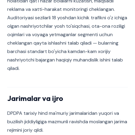
holatidan qat'i nazar bolalarni kuzatish, maqsadli
reklama va xatti-harakat monitoringi cheklangan.
Auditoriyasi sezilarli 18 yoshdan kichik trafikni o'z ichiga
olgan nashriyotchilar yosh to'siqchasi, ota-ona roziligi
oqimlari va voyaga yetmaganlar segmenti uchun
cheklangan qayta ishlashni talab qiladi — bularning
barchasi standart bo'yicha kamdan-kam xorijiy
nashriyotchi bajargan haqiqiy muhandislik ishini talab
qiladi.
Jarimalar va ijro
DPDPA tarixiy hind ma'muriy jarimalaridan yuqori va
buzilish jiddiyligiga mazmunli ravishda moslangan jarima
rejimini joriy qildi.