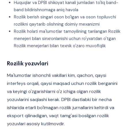
Huquqlar va DPBI shikoyat kanali jumladan to'liq band-
band bildirishnomaga aniq havola
Rozilik berish singari oson bo'lgan va oson topiluvchi
rozilikni qaytarib olishning doimiy mexanizmi
Rozilik holati ma'lumotlar tamoyilining tanlangan Rozilik
menejeri bilan sinxronlanishi uchun ro'yxatdan o'tgan
Rozilik menejerlari bilan texnik o'zaro muvofiqlik
Rozilik yozuvlari
Ma'lumotlar ishonchli vakillari kim, qachon, qaysi
interfeys orqali, qaysi maqsad uchun rozilik berganini
va keyingi o'zgarishlarni o'z ichiga olgan rozilik
yozuvlarini saqlashi kerak. DPBI dastlabki bir necha
ishlarida etarli bo'lmagan rozilik jurnallarini keltirdi va
eksport qilinadigan, vaqt tamg'asi bosilgan rozilik
yozuvlari asosiy kutilmovdir.