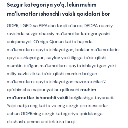
Sezgir kategoriya yo'q, lekin muhim
ma'lumotlar ishonchli vakili qoidalari bor
GDPR, LGPD va PIPAdan farqli o'laroq DPDPA rasmiy
ravishda sezgir shaxsiy ma'lumotlar kategoriyasini
aniqlamaydi. O'rniga Qonun katta hajmda
ma'lumotlarni qayta ishlayotgan, bolalar ma'lumotlarini
qayta ishlayotgan, saylov yaxlitligiga ta'sir qilishi
mumkin bo'lgan ma'lumotlarni qayta ishlayotgan yoki
milliy xavfsizlikka ta'sir qilishi mumkin bo'lgan
ma'lumotlarni qayta ishlayotgan nazoratchilarга
qo'shimcha majburiyatlar qo'llovchi
muhim
ma'lumotlar ishonchli vakili
belgilashiga tayanadi.
Yalpi natija eng katta va eng sezgir protsessorlar
uchun GDPRning sezgir kategoriya qoidalariga
o'xshash, ammo arxitektura farqli.