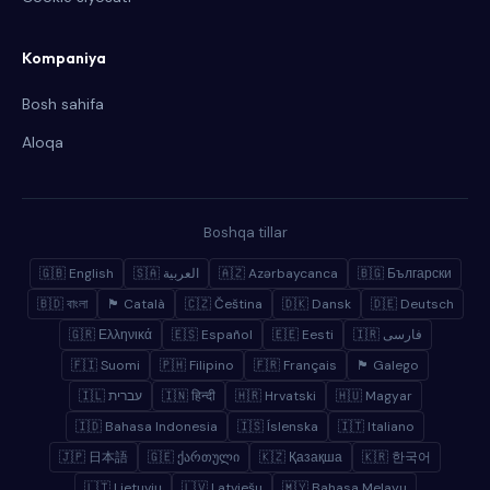
Kompaniya
Bosh sahifa
Aloqa
Boshqa tillar
🇬🇧 English
🇸🇦 العربية
🇦🇿 Azərbaycanca
🇧🇬 Български
🇧🇩 বাংলা
🏴 Català
🇨🇿 Čeština
🇩🇰 Dansk
🇩🇪 Deutsch
🇬🇷 Ελληνικά
🇪🇸 Español
🇪🇪 Eesti
🇮🇷 فارسی
🇫🇮 Suomi
🇵🇭 Filipino
🇫🇷 Français
🏴 Galego
🇮🇱 עברית
🇮🇳 हिन्दी
🇭🇷 Hrvatski
🇭🇺 Magyar
🇮🇩 Bahasa Indonesia
🇮🇸 Íslenska
🇮🇹 Italiano
🇯🇵 日本語
🇬🇪 ქართული
🇰🇿 Қазақша
🇰🇷 한국어
🇱🇹 Lietuvių
🇱🇻 Latviešu
🇲🇾 Bahasa Melayu