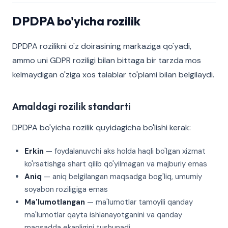
DPDPA bo'yicha rozilik
DPDPA rozilikni o'z doirasining markaziga qo'yadi,
ammo uni GDPR roziligi bilan bittaga bir tarzda mos
kelmaydigan o'ziga xos talablar to'plami bilan belgilaydi.
Amaldagi rozilik standarti
DPDPA bo'yicha rozilik quyidagicha bo'lishi kerak:
Erkin
— foydalanuvchi aks holda haqli bo'lgan xizmat
ko'rsatishga shart qilib qo'yilmagan va majburiy emas
Aniq
— aniq belgilangan maqsadga bog'liq, umumiy
soyabon roziligiga emas
Ma'lumotlangan
— ma'lumotlar tamoyili qanday
ma'lumotlar qayta ishlanayotganini va qanday
maqsadda ekanligini tushunadi