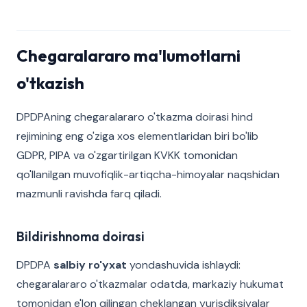
Chegaralararo ma'lumotlarni
o'tkazish
DPDPAning chegaralararo o'tkazma doirasi hind
rejimining eng o'ziga xos elementlaridan biri bo'lib
GDPR, PIPA va o'zgartirilgan KVKK tomonidan
qo'llanilgan muvofiqlik-artiqcha-himoyalar naqshidan
mazmunli ravishda farq qiladi.
Bildirishnoma doirasi
DPDPA
salbiy ro'yxat
yondashuvida ishlaydi:
chegaralararo o'tkazmalar odatda, markaziy hukumat
tomonidan e'lon qilingan cheklangan yurisdiksiyalar