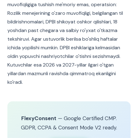
muvofiqligiga tushish me'moriy emas, operatsion:
Rozilik menejerining o'zaro muvofiqligi, belgilangan til
bildirishnomalari, DPBI shikoyat oshkor qilishlari, 18
yoshdan past chegara va salbiy ro'yxat o'tkazma
tekshiruvi. Agar ustuvorlik berilsa bo'shliq haftalar
ichida yopilishi mumkin. DPBI eshiklariga kelmasidan
oldin yopuvchi nashriyotchilar o'tishni sezishmaydi.
Kutuvchilar esa 2026 va 2027-yillar ilgari o'tgan
yillardan mazmunli ravishda qimmatroq ekanligini
ko'radi.
FlexyConsent
— Google Certified CMP.
GDPR, CCPA & Consent Mode V2 ready.