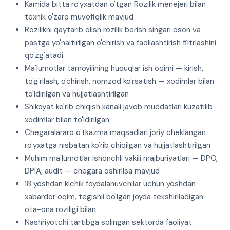
Kamida bitta ro'yxatdan o'tgan Rozilik menejeri bilan
texnik o'zaro muvofiqlik mavjud
Rozilikni qaytarib olish rozilik berish singari oson va
pastga yo'naltirilgan o'chirish va faollashtirish filtrlashini
qo'zg'atadi
Ma'lumotlar tamoyilining huquqlar ish oqimi — kirish,
to'g'rilash, o'chirish, nomzod ko'rsatish — xodimlar bilan
to'ldirilgan va hujjatlashtirilgan
Shikoyat ko'rib chiqish kanali javob muddatlari kuzatilib
xodimlar bilan to'ldirilgan
Chegaralararo o'tkazma maqsadlari joriy cheklangan
ro'yxatga nisbatan ko'rib chiqilgan va hujjatlashtirilgan
Muhim ma'lumotlar ishonchli vakili majburiyatlari — DPO,
DPIA, audit — chegara oshirilsa mavjud
18 yoshdan kichik foydalanuvchilar uchun yoshdan
xabardor oqim, tegishli bo'lgan joyda tekshiriladigan
ota-ona roziligi bilan
Nashriyotchi tartibga solingan sektorda faoliyat