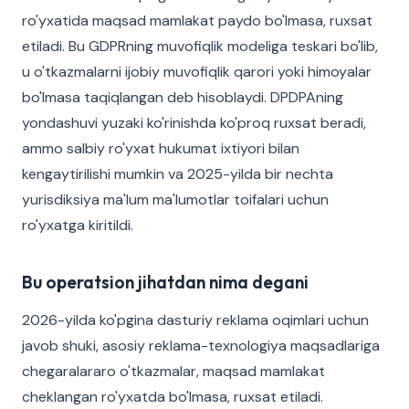
ro'yxatida maqsad mamlakat paydo bo'lmasa, ruxsat
etiladi. Bu GDPRning muvofiqlik modeliga teskari bo'lib,
u o'tkazmalarni ijobiy muvofiqlik qarori yoki himoyalar
bo'lmasa taqiqlangan deb hisoblaydi. DPDPAning
yondashuvi yuzaki ko'rinishda ko'proq ruxsat beradi,
ammo salbiy ro'yxat hukumat ixtiyori bilan
kengaytirilishi mumkin va 2025-yilda bir nechta
yurisdiksiya ma'lum ma'lumotlar toifalari uchun
ro'yxatga kiritildi.
Bu operatsion jihatdan nima degani
2026-yilda ko'pgina dasturiy reklama oqimlari uchun
javob shuki, asosiy reklama-texnologiya maqsadlariga
chegaralararo o'tkazmalar, maqsad mamlakat
cheklangan ro'yxatda bo'lmasa, ruxsat etiladi.