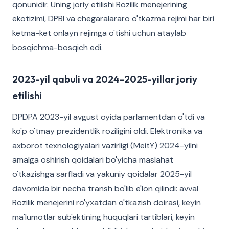
qonunidir. Uning joriy etilishi Rozilik menejerining
ekotizimi, DPBI va chegaralararo o'tkazma rejimi har biri
ketma-ket onlayn rejimga o'tishi uchun ataylab
bosqichma-bosqich edi.
2023-yil qabuli va 2024-2025-yillar joriy
etilishi
DPDPA 2023-yil avgust oyida parlamentdan o'tdi va
ko'p o'tmay prezidentlik roziligini oldi. Elektronika va
axborot texnologiyalari vazirligi (MeitY) 2024-yilni
amalga oshirish qoidalari bo'yicha maslahat
o'tkazishga sarfladi va yakuniy qoidalar 2025-yil
davomida bir necha transh bo'lib e'lon qilindi: avval
Rozilik menejerini ro'yxatdan o'tkazish doirasi, keyin
ma'lumotlar sub'ektining huquqlari tartiblari, keyin