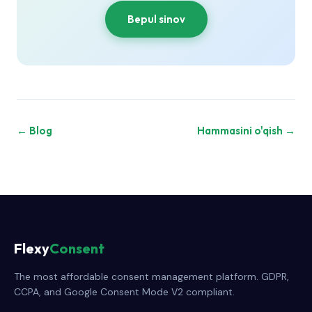
Bepul sinov
← Blog
Hammasini o'qish →
Flexy
Consent
The most affordable consent management platform. GDPR,
CCPA, and Google Consent Mode V2 compliant.