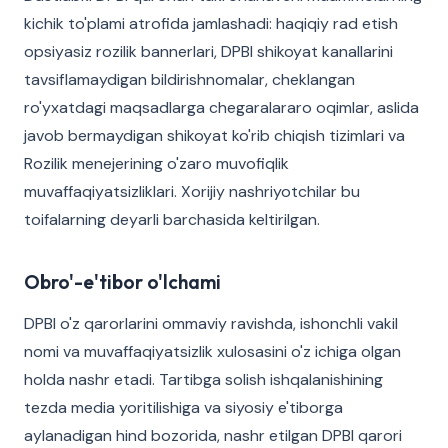
kichik to'plami atrofida jamlashadi: haqiqiy rad etish
opsiyasiz rozilik bannerlari, DPBI shikoyat kanallarini
tavsiflamaydigan bildirishnomalar, cheklangan
ro'yxatdagi maqsadlarga chegaralararo oqimlar, aslida
javob bermaydigan shikoyat ko'rib chiqish tizimlari va
Rozilik menejerining o'zaro muvofiqlik
muvaffaqiyatsizliklari. Xorijiy nashriyotchilar bu
toifalarning deyarli barchasida keltirilgan.
Obro'-e'tibor o'lchami
DPBI o'z qarorlarini ommaviy ravishda, ishonchli vakil
nomi va muvaffaqiyatsizlik xulosasini o'z ichiga olgan
holda nashr etadi. Tartibga solish ishqalanishining
tezda media yoritilishiga va siyosiy e'tiborga
aylanadigan hind bozorida, nashr etilgan DPBI qarori