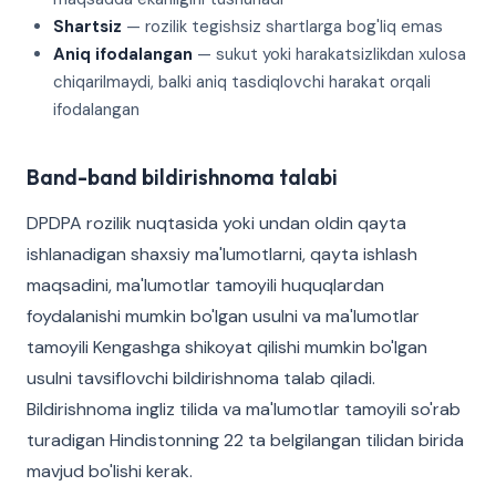
Shartsiz
— rozilik tegishsiz shartlarga bog'liq emas
Aniq ifodalangan
— sukut yoki harakatsizlikdan xulosa
chiqarilmaydi, balki aniq tasdiqlovchi harakat orqali
ifodalangan
Band-band bildirishnoma talabi
DPDPA rozilik nuqtasida yoki undan oldin qayta
ishlanadigan shaxsiy ma'lumotlarni, qayta ishlash
maqsadini, ma'lumotlar tamoyili huquqlardan
foydalanishi mumkin bo'lgan usulni va ma'lumotlar
tamoyili Kengashga shikoyat qilishi mumkin bo'lgan
usulni tavsiflovchi bildirishnoma talab qiladi.
Bildirishnoma ingliz tilida va ma'lumotlar tamoyili so'rab
turadigan Hindistonning 22 ta belgilangan tilidan birida
mavjud bo'lishi kerak.