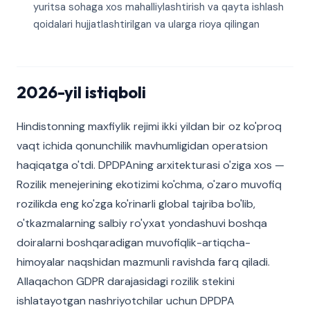
yuritsa sohaga xos mahalliylashtirish va qayta ishlash
qoidalari hujjatlashtirilgan va ularga rioya qilingan
2026-yil istiqboli
Hindistonning maxfiylik rejimi ikki yildan bir oz ko'proq
vaqt ichida qonunchilik mavhumligidan operatsion
haqiqatga o'tdi. DPDPAning arxitekturasi o'ziga xos —
Rozilik menejerining ekotizimi ko'chma, o'zaro muvofiq
rozilikda eng ko'zga ko'rinarli global tajriba bo'lib,
o'tkazmalarning salbiy ro'yxat yondashuvi boshqa
doiralarni boshqaradigan muvofiqlik-artiqcha-
himoyalar naqshidan mazmunli ravishda farq qiladi.
Allaqachon GDPR darajasidagi rozilik stekini
ishlatayotgan nashriyotchilar uchun DPDPA