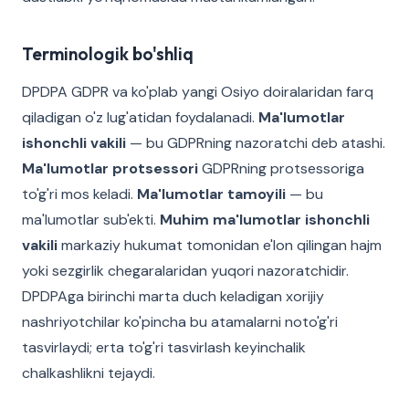
Terminologik bo'shliq
DPDPA GDPR va ko'plab yangi Osiyo doiralaridan farq
qiladigan o'z lug'atidan foydalanadi.
Ma'lumotlar
ishonchli vakili
— bu GDPRning nazoratchi deb atashi.
Ma'lumotlar protsessori
GDPRning protsessoriga
to'g'ri mos keladi.
Ma'lumotlar tamoyili
— bu
ma'lumotlar sub'ekti.
Muhim ma'lumotlar ishonchli
vakili
markaziy hukumat tomonidan e'lon qilingan hajm
yoki sezgirlik chegaralaridan yuqori nazoratchidir.
DPDPAga birinchi marta duch keladigan xorijiy
nashriyotchilar ko'pincha bu atamalarni noto'g'ri
tasvirlaydi; erta to'g'ri tasvirlash keyinchalik
chalkashlikni tejaydi.