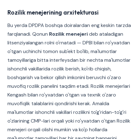
Rozilik menejerining arxitekturasi
Bu yerda DPDPA boshqa doiralardan eng keskin tarzda
farqlanadi. Qonun
Rozilik menejeri
deb ataladigan
litsenziyalangan rolni o'rnatadi — DPBI bilan ro'yxatdan
o'tgan uchinchi tomon sub'ekt bo'lib, ma'lumotlar
tamoyillariga bitta interfeysdan bir nechta ma'lumotlar
ishonchli vakillarida rozilik berish, ko'rib chiqish,
boshqarish va bekor qilish imkonini beruvchi o'zaro
muvofiq rozilik panelini taqdim etadi. Rozilik menejerlari
Kengash bilan ro'yxatdan o'tgan va texnik o'zaro
muvofiqlik talablarini qondirishi kerak. Amalda
ma'lumotlar ishonchli vakillari rozilikni to'g'ridan-to'g'ri
o'zlarining CMP-lari orqali yoki ro'yxatdan o'tgan Rozilik
menejeri orqali olishi mumkin va ko'p hollarda
ma'lumotlar tamoyillari har bir saytning bannerini