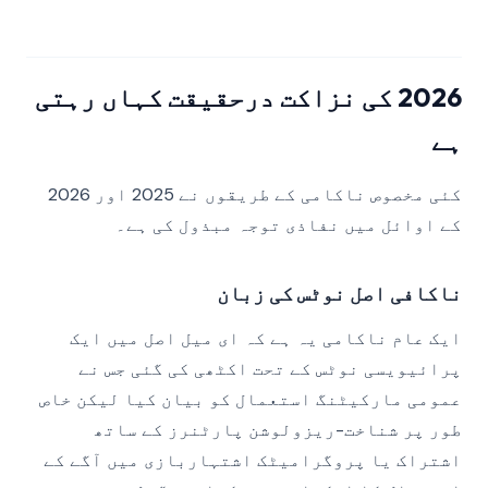
2026 کی نزاکت درحقیقت کہاں رہتی
ہے
کئی مخصوص ناکامی کے طریقوں نے 2025 اور 2026
کے اوائل میں نفاذی توجہ مبذول کی ہے۔
ناکافی اصل نوٹس کی زبان
ایک عام ناکامی یہ ہے کہ ای میل اصل میں ایک
پرائیویسی نوٹس کے تحت اکٹھی کی گئی جس نے
عمومی مارکیٹنگ استعمال کو بیان کیا لیکن خاص
طور پر شناخت-ریزولوشن پارٹنرز کے ساتھ
اشتراک یا پروگرامیٹک اشتہاربازی میں آگے کے