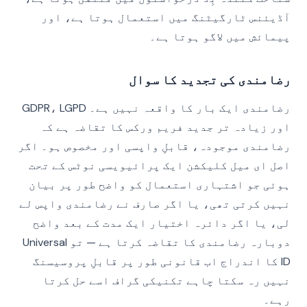
آڈیئنس ٹارگیٹنگ میں استعمال ہوتا ہے، اور
پیمائش میں لاگو ہوتا ہے۔
رضامندی کی تجدید کا سوال
رضامندی ایک بار کا واقعہ نہیں ہے۔ GDPR، LGPD
اور زیادہ تر جدید فریم ورکس کا تقاضہ ہے کہ
رضامندی موجودہ، قابلِ واپسی اور مخصوص ہو۔ اگر
اصل ای میل کلیکشن ایک پرائیویسی نوٹس کے تحت
ہوئی جو اشتہاری استعمال کو واضح طور پر بیان
نہیں کرتی تھی، یا اگر صارف نے رضامندی واپس لے
لی، یا اگر دائرہ اختیار ایک مدت کے بعد واضح
دوبارہ رضامندی کا تقاضہ کرتا ہے — تو Universal
ID کا اندراج اب قانونی طور پر قابلِ پروسیسنگ
نہیں رہ سکتا چاہے تکنیکی گراف اسے حل کرتا
رہے۔