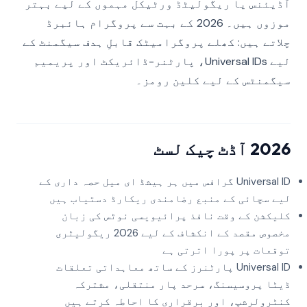
آڈیئنس یا ریگولیٹڈ ورٹیکل مہموں کے لیے بہتر
موزوں ہیں۔ 2026 کے بہت سے پروگرام ہائبرڈ
چلاتے ہیں: کھلے پروگرامیٹک قابلِ ہدف سیگمنٹ کے
لیے Universal IDs، پارٹنر-ڈائریکٹ اور پریمیم
سیگمنٹس کے لیے کلین رومز۔
2026 آڈٹ چیک لسٹ
Universal ID گرافس میں ہر ہیشڈ ای میل حصہ داری کے
لیے سچائی کے منبع رضامندی ریکارڈ دستیاب ہیں
کلیکشن کے وقت نافذ پرائیویسی نوٹس کی زبان
مخصوص مقصد کے انکشاف کے لیے 2026 ریگولیٹری
توقعات پر پورا اترتی ہے
Universal ID پارٹنرز کے ساتھ معاہداتی تعلقات
ڈیٹا پروسیسنگ، سرحد پار منتقلی، مشترکہ
کنٹرولرشپ، اور برقراری کا احاطہ کرتے ہیں