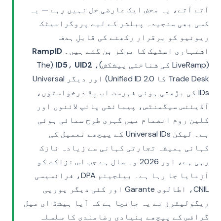
آتے آتے، یہ محض ایک عارضی حل نہیں رہے — یہ
کسی بھی سنجیدہ پبلشر کے لیے پروگرامیٹک
ریونیو کو برقرار رکھنے کی قابلِ ہدف
اشتہاری اسٹیک کا مرکز بن گئے ہیں۔
RampID
(LiveRamp کی شناختی پیشکش)،
UID2
،
ID5
(The
Trade Desk کا Unified ID 2.0) اور دیگر Universal
IDs کی بڑھتی ہوئی فہرست اب بِڈ درخواستوں،
آڈیئنس سیگمنٹس، پیمائشی پائپ لائنوں اور
کلین روم انضمام میں گہری طرح سمائی ہوئی
ہے۔ لیکن Universal IDs کے پیچھے تعمیل کی
کہانی ہمیشہ تجارتی کہانی سے زیادہ نازک
رہی ہے، اور 2026 وہ سال ہے جب اس نزاکت کو
آزمایا جا رہا ہے۔ بیلجیئم DPA، فرانسیسی
CNIL، اطالوی Garante اور کئی دیگر یورپی
ریگولیٹرز نے یہ جانچا ہے کہ آیا ہیشڈ ای میل
گرافس کے پیچھے بنیادی رضامندی کا سلسلہ