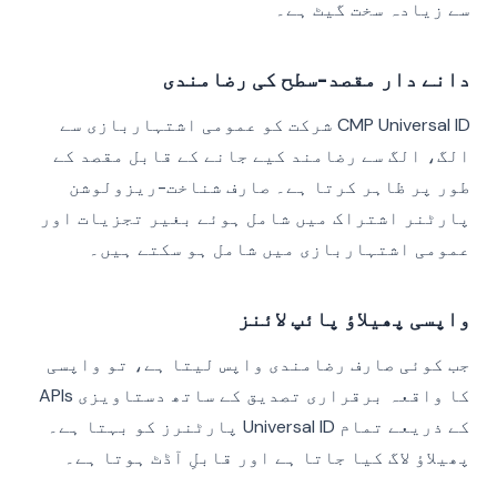
سے زیادہ سخت گیٹ ہے۔
دانے دار مقصد-سطح کی رضامندی
CMP Universal ID شرکت کو عمومی اشتہاربازی سے
الگ، الگ سے رضامند کیے جانے کے قابل مقصد کے
طور پر ظاہر کرتا ہے۔ صارف شناخت-ریزولوشن
پارٹنر اشتراک میں شامل ہوئے بغیر تجزیات اور
عمومی اشتہاربازی میں شامل ہو سکتے ہیں۔
واپسی پھیلاؤ پائپ لائنز
جب کوئی صارف رضامندی واپس لیتا ہے، تو واپسی
کا واقعہ برقراری تصدیق کے ساتھ دستاویزی APIs
کے ذریعے تمام Universal ID پارٹنرز کو بہتا ہے۔
پھیلاؤ لاگ کیا جاتا ہے اور قابلِ آڈٹ ہوتا ہے۔