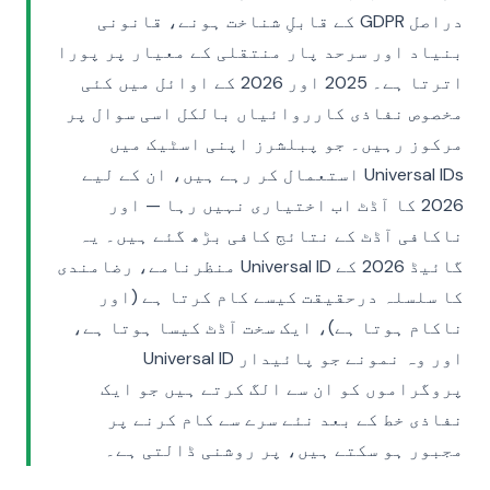
دراصل GDPR کے قابلِ شناخت ہونے، قانونی
بنیاد اور سرحد پار منتقلی کے معیار پر پورا
اترتا ہے۔ 2025 اور 2026 کے اوائل میں کئی
مخصوص نفاذی کارروائیاں بالکل اسی سوال پر
مرکوز رہیں۔ جو پبلشرز اپنی اسٹیک میں
Universal IDs استعمال کر رہے ہیں، ان کے لیے
2026 کا آڈٹ اب اختیاری نہیں رہا — اور
ناکافی آڈٹ کے نتائج کافی بڑھ گئے ہیں۔ یہ
گائیڈ 2026 کے Universal ID منظرنامے، رضامندی
کا سلسلہ درحقیقت کیسے کام کرتا ہے (اور
ناکام ہوتا ہے)، ایک سخت آڈٹ کیسا ہوتا ہے،
اور وہ نمونے جو پائیدار Universal ID
پروگراموں کو ان سے الگ کرتے ہیں جو ایک
نفاذی خط کے بعد نئے سرے سے کام کرنے پر
مجبور ہو سکتے ہیں، پر روشنی ڈالتی ہے۔