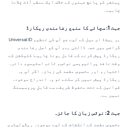
پبلشر کو پانچ جہتوں کے خلاف ایک منظم آڈٹ چلانا
چاہیے۔
جہت 1: سچائی کا منبع رضامندی ریکارڈ
ہر ہیشڈ ای میل کے لیے جو آپ کی تنظیم Universal ID
گرافس میں حصہ ڈالتی ہے، آپ کو اصل رضامندی
ریکارڈ پیش کرنے کے قابل ہونا چاہیے: کلیکشن کے
وقت نافذ پرائیویسی نوٹس، ٹائم اسٹیمپ، دائرہ
اختیار، اور مخصوص مقصد کی زبان۔ اگر آپ یہ
ریکارڈ پیش نہیں کر سکتے تو وہ اندراج موجودہ
قوانین کے تحت محفوظ طریقے سے قابلِ پروسیسنگ
نہیں ہے۔
جہت 2: نوٹس زبان کا جائزہ
مخصوص مقصد کے انکشاف کے لیے موجودہ ریگولیٹری