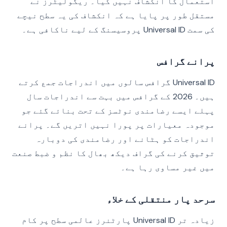
استعمال کا انکشاف نہیں کیا۔ ریگولیٹرز نے
مستقل طور پر پایا ہے کہ انکشاف کی یہ سطح نیچے
کی سمت Universal ID پروسیسنگ کے لیے ناکافی ہے۔
پرانے گرافس
Universal ID گرافس سالوں میں اندراجات جمع کرتے
ہیں۔ 2026 کے گرافس میں بہت سے اندراجات سال
پہلے ایسے رضامندی نوٹسز کے تحت بنائے گئے جو
موجودہ معیارات پر پورا نہیں اتریں گے۔ پرانے
اندراجات کو ہٹانے اور رضامندی کی دوبارہ
توثیق کرنے کی گراف دیکھ بھال کا نظم و ضبط صنعت
میں غیر مساوی رہا ہے۔
سرحد پار منتقلی کے خلاء
زیادہ تر Universal ID پارٹنرز عالمی سطح پر کام