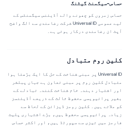
حساس-سیگمنٹ گیٹنگ
حساس زمروں کو چھونے والے آڈیئنس سیگمنٹس کے
لیے عمومی Universal ID شرکت رضامندی سے الگ واضح
آپٹ ان رضامندی درکار ہوتی ہے۔
کلین روم متبادل
Universal ID پر مبنی شناخت کے حل کا ایک بڑھتا ہوا
متبادل کلین روم پر مبنی تعاون ہے جہاں پبلشر
اور اشتہار دہندہ خام شناخت کنندہ تبادلے کے
بغیر پرائیویسی محفوظ ثالث کے ذریعے آڈیئنسز
کو ملاتے ہیں۔ کلین رومز ڈیزائن کے لحاظ سے
زیادہ پرائیویسی محفوظ ہیں، بڑے اشتہاری پلیٹ
فارمز میں تیزی سے سپورٹڈ ہیں، اور اکثر حساس