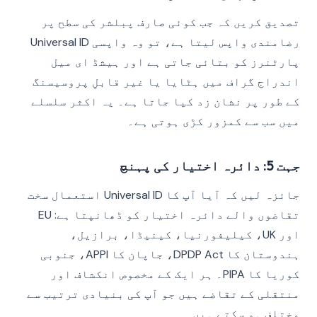
تصدیق کریں کہ جب کوئی صارف پبلشر کی سطح پر
رضامندی واپس لیتا ہے، تو وہ واپسی Universal ID
پارٹنرز کو بتائی جاتی ہے اور ہیشڈ ای میل
اندراج گراف میں ہٹایا یا غیر قابلِ پروسیسنگ
کے طور پر نشان زد کیا جاتا ہے۔ یہ اکثر سلسلے
میں سب سے کمزور کڑی ہوتی ہے۔
جہت 5: دائرہ اختیار کی پہنچ
جائزہ لیں کہ آیا آپ کا Universal ID استعمال سخت
تقاضوں والے دائرہ اختیار کو ڈھانپتا ہے: EU
اور UK، کیلیفورنیا، کینیڈا، برازیل،
ہندوستان کا DPDP Act، جاپان کا APPI، جنوبی
کوریا کا PIPA۔ ہر ایک کے مخصوص انکشاف اور
منتقلی کے تقاضے ہیں جو آپ کی بنیادی ترتیب سے
مختلف ہو سکتے ہیں۔