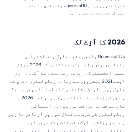
تعینات ہیں جہاں Universal ID رضامندی کا سلسلہ
مہم کی ضرورت سے کمزور ہو
2026 کا آؤٹ لک
Universal IDs واقعی مفید قابلِ ہدف اشتہاری
بنیادیں ہیں، اور بڑی پیشکشوں کے 2026 ورژن
بہتر انجینئرڈ، زیادہ رضامندی سے آگاہ، اور
اپنے 2021 پیشروؤں سے زیادہ ریگولیٹری دفاع کے
قابل ہیں۔ لیکن رضامندی کا سلسلہ اب بھی وہ جگہ
ہے جہاں زیادہ تر نزاکت رہتی ہے، اور 2026 وہ
سال ہے جب یہ نزاکت یورپی اور ایشیائی
ریگولیٹرز کی طرف سے فعال طور پر آزمائی جا رہی
ہے۔ جو پبلشرز ایک سخت آڈٹ چلاتے ہیں اور
رضامندی-سلسلہ نظم و ضبط برقرار رکھتے ہیں وہ