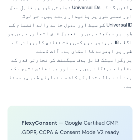
پائیں گے کہ Universal IDs تجارتی طور پر قابلِ عمل
اور عملی طور پر پائیدار رہتے ہیں۔ جو لوگ
Universal ID کو سیٹ اور بھول جانے والے انضمام کے
طور پر دیکھتے ہیں وہ تعمیل قرض اٹھا رہے ہیں جو
اگلے 18 مہینوں میں کسی وقت نفاذی کارروائی کے
طور پر ابھرنے کا امکان ہے۔ آڈٹ کھلے
پروگرامیٹک قابلِ ہدف سیگمنٹ کی تجارتی قدر کے
مقابلے مہنگا نہیں ہے — اور یہ نفاذی نتیجے کے
بعد آنے والے تدارکی کام سے نمایاں طور پر سستا
ہے۔
FlexyConsent
— Google Certified CMP.
GDPR, CCPA & Consent Mode V2 ready.