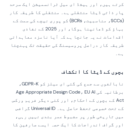
کرتے ہیں، اور ہیشڈ ای میل ٹرانسمیشن ایک سرحد
پار ذاتی ڈیٹا منتقلی ہے۔ منتقلی کا طریقہ کار
(SCCs، مناسبیت، BCRs) کو پوری نیچے کی سمت کے
بہاؤ کو ڈھانپنا ہوگا، اور 2025 کے نفاذی
اقدامات نے یہ جانچا ہے کہ آیا نامزد معاہداتی
طریقہ کار دراصل پروسیسنگ کی حقیقت تک پہنچتا
ہے۔
بچوں کے ڈیٹا کا انکشاف
نابالغوں سے جمع کی گئی ای میلز کو GDPR-K،
برطانیہ کی Age Appropriate Design Code، EU AI
Act کے بچوں کے احکام، اور کئی دیگر فریم ورکس
کے تحت خصوصی تحفظ حاصل ہے۔ Universal ID گرافس
میں تاریخی طور پر مضبوط عمر بندی نہیں رہی،
اور گراف اندراجات کا ایک حصہ ایسے صارفین کا