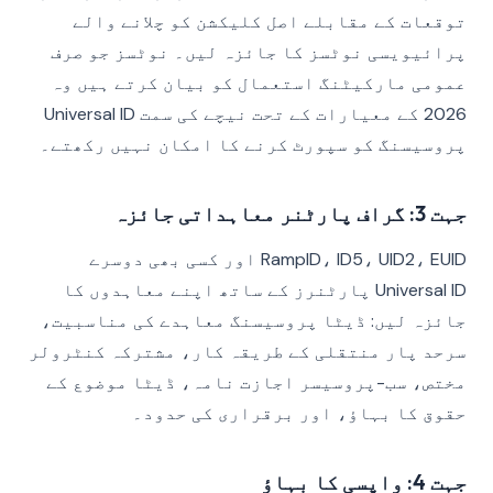
توقعات کے مقابلے اصل کلیکشن کو چلانے والے
پرائیویسی نوٹسز کا جائزہ لیں۔ نوٹسز جو صرف
عمومی مارکیٹنگ استعمال کو بیان کرتے ہیں وہ
2026 کے معیارات کے تحت نیچے کی سمت Universal ID
پروسیسنگ کو سپورٹ کرنے کا امکان نہیں رکھتے۔
جہت 3: گراف پارٹنر معاہداتی جائزہ
RampID، ID5، UID2، EUID اور کسی بھی دوسرے
Universal ID پارٹنرز کے ساتھ اپنے معاہدوں کا
جائزہ لیں: ڈیٹا پروسیسنگ معاہدے کی مناسبیت،
سرحد پار منتقلی کے طریقہ کار، مشترکہ کنٹرولر
مختص، سب-پروسیسر اجازت نامہ، ڈیٹا موضوع کے
حقوق کا بہاؤ، اور برقراری کی حدود۔
جہت 4: واپسی کا بہاؤ