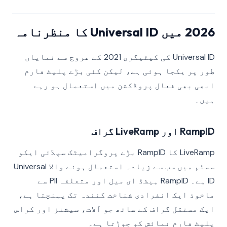
2026 میں Universal ID کا منظرنامہ
Universal ID کی کیٹیگری 2021 کے عروج سے نمایاں
طور پر یکجا ہوئی ہے، لیکن کئی بڑے پلیٹ فارم
ابھی بھی فعال پروڈکشن میں استعمال ہو رہے
ہیں۔
RampID اور LiveRamp گراف
LiveRamp کا RampID بڑے پروگرامیٹک سپلائی ایکو
سسٹم میں سب سے زیادہ استعمال ہونے والا Universal
ID ہے۔ RampID ہیشڈ ای میل اور متعلقہ PII سے
ماخوذ ایک انفرادی شناخت کنندہ تک پہنچتا ہے،
ایک مستقل گراف کے ساتھ جو آلات، سیشنز اور کراس
پلیٹ فارم نمائش کو جوڑتا ہے۔