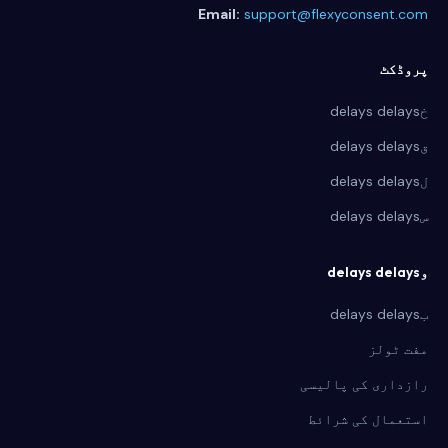
Email:
support@flexyconsent.com
پروڈکٹ
خdelays delays
قdelays delays
لdelays delays
سdelays delays
وdelays delays
بdelays delays
مفت ٹولز
رازداری کی پالیسی
استعمال کی شرائط