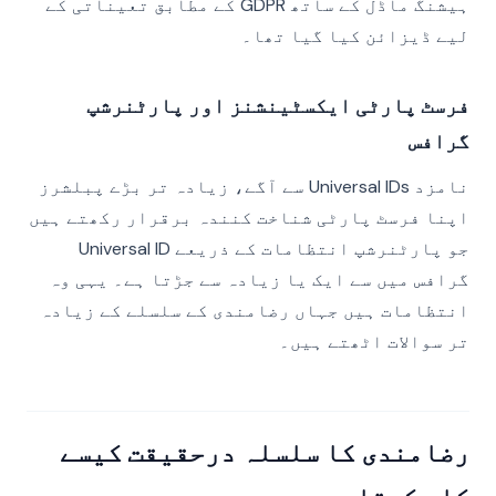
ہیشنگ ماڈل کے ساتھ GDPR کے مطابق تعیناتی کے
لیے ڈیزائن کیا گیا تھا۔
فرسٹ پارٹی ایکسٹینشنز اور پارٹنرشپ
گرافس
نامزد Universal IDs سے آگے، زیادہ تر بڑے پبلشرز
اپنا فرسٹ پارٹی شناخت کنندہ برقرار رکھتے ہیں
جو پارٹنرشپ انتظامات کے ذریعے Universal ID
گرافس میں سے ایک یا زیادہ سے جڑتا ہے۔ یہی وہ
انتظامات ہیں جہاں رضامندی کے سلسلے کے زیادہ
تر سوالات اٹھتے ہیں۔
رضامندی کا سلسلہ درحقیقت کیسے