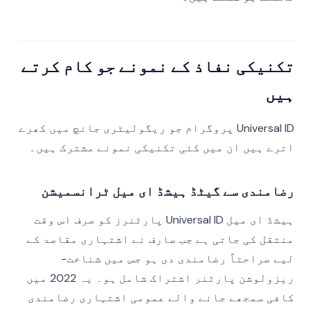
تکنیکی نفاذ کے نمونے جو کام کرتے
ہیں
Universal ID پروگرام جو ریگولیٹری جانچ میں کھرے
اترے ہیں ان میں کئی تکنیکی نمونے مشترک ہیں۔
رضامندی سے گیٹڈ ہیشڈ ای میل ٹرانسمیشن
ہیشڈ ای میل Universal ID پارٹنرز کو صرف اس وقت
منتقل کی جاتی ہے جب صارف نے اشتہاری مقاصد کے
لیے صراحتاً رضامندی دی ہو جس میں شناخت-
ریزولوشن پارٹنر اشتراک شامل ہو۔ یہ 2022 میں
کافی سمجھے جانے والے عمومی اشتہاری رضامندی