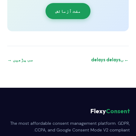
مفت آزمائش
← بdelays delays
سب پڑھیں →
Flexy
Consent
The most affordable consent management platform. GDPR,
CCPA, and Google Consent Mode V2 compliant.