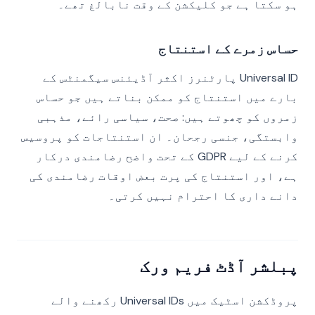
ہو سکتا ہے جو کلیکشن کے وقت نابالغ تھے۔
حساس زمرے کے استنتاج
Universal ID پارٹنرز اکثر آڈیئنس سیگمنٹس کے
بارے میں استنتاج کو ممکن بناتے ہیں جو حساس
زمروں کو چھوتے ہیں: صحت، سیاسی رائے، مذہبی
وابستگی، جنسی رجحان۔ ان استنتاجات کو پروسیس
کرنے کے لیے GDPR کے تحت واضح رضامندی درکار
ہے، اور استنتاج کی پرت بعض اوقات رضامندی کی
دانے داری کا احترام نہیں کرتی۔
پبلشر آڈٹ فریم ورک
پروڈکشن اسٹیک میں Universal IDs رکھنے والے