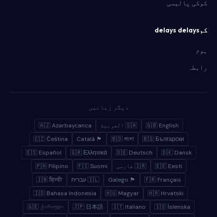
کوکی پالیسی
کمdelays delays
ہوم
رابطہ
دیگر زبانیں
🇬🇧 English
🇸🇦 العربية
🇦🇿 Azərbaycanca
🇨🇿 Čeština
🏴 Català
🇧🇩 বাংলা
🇧🇬 Български
🇪🇸 Español
🇬🇷 Ελληνικά
🇩🇪 Deutsch
🇩🇰 Dansk
🇪🇪 Eesti
🇮🇷 فارسی
🇫🇮 Suomi
🇵🇭 Filipino
🇫🇷 Français
🏴 Galego
🇮🇱 עברית
🇮🇳 हिन्दी
🇮🇩 Bahasa Indonesia
🇭🇺 Magyar
🇭🇷 Hrvatski
🇬🇪 ქართული
🇯🇵 日本語
🇮🇹 Italiano
🇮🇸 Íslenska