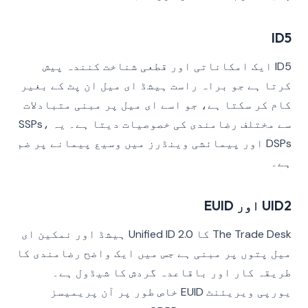
ID5
ID5 ایک امکاناتی اور قطعی شناخت کنندہ پیش
کرتا ہے جو براہ راست ہیشڈ ای میل ان پٹ کے بغیر
کام کر سکتا ہے، جو اسے ای میل پر مبنی متبادلات
سے مختلف رضامندی کی خصوصیات دیتا ہے۔ یہ SSPs،
DSPs اور پیمائشی وینڈرز میں وسیع پیمانے پر ضم
ہے۔
UID2 اور EUID
The Trade Desk کا Unified ID 2.0 ہیشڈ اور نمکین ای
میل پتوں پر مبنی ہے جس میں ایک واضح رضامندی کا
طریقہ کار اور باقاعدہ گردش کا شیڈول ہے۔
یورپی ویریئنٹ EUID خاص طور پر آن پریمیسز