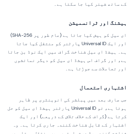
کے ساتھ شیئر کیا جا سکتا ہے۔
ہیشنگ اور ٹرانسمیشن
ای میل کو ہیش کیا جاتا ہے (عام طور پر SHA-256)
اور ایک Universal ID پارٹنر کو منتقل کیا جاتا
ہے۔ ہیشڈ ای میل شناخت گراف میں ایک نوڈ بن جاتا
ہے، اور گراف اس ہیشڈ ای میل کو دیگر نمائشوں
اور تعاملات سے جوڑتا ہے۔
اشتہاری استعمال
جب صارف بعد میں پبلشر کی انوینٹری پر ظاہر
ہوتا ہے، تو Universal ID پارٹنر ہیشڈ ای میل کو حل
کرتا ہے (گراف کے خلاف تلاش کے ذریعے) اور ایک
اشتہار کے قابل شناخت کنندہ جاری کرتا ہے۔ وہ
شناخت کنندہ بِڈ درخواستوں میں منتقل ہوتا ہے،