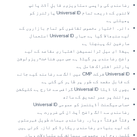
رضامندی کی واپسی دستاویزی، قابلِ آڈٹ پائپ
لائنوں کے ذریعے تمام Universal ID پارٹنرز کو
پھیلتی ہے
دائرہ اختیار مخصوص تقاضوں کو تمام بازاروں کے
لیے سنبھالا گیا ہے جہاں Universal ID استعمال
صارفین تک پہنچتا ہے
ہیشڈ ای میل ٹرانسمیشن اشتہاری مقاصد کے لیے
واضح رضامندی پر گیٹڈ ہے جس میں شناخت-ریزولوشن
پارٹنر اشتراک شامل ہے
Universal ID شرکت CMP میں الگ سے رضامند کیے جانے
کے قابل مقصد کے طور پر ظاہر کی گئی ہے
بچوں کا ڈیٹا Universal ID گرافس سے خارج ہے کلیکشن
پوائنٹ پر عمر تصدیق کے ساتھ
حساس سیگمنٹ آڈیئنسز کو عمومی Universal ID
رضامندی سے الگ واضح آپٹ ان کی ضرورت ہے
وقتاً فوقتاً دوبارہ رضامندی مہمات طویل فہرستوں
کے لیے بنیادی رضامندی ریکارڈ کو تازہ کرتی ہیں
کلین روم اور مجموعی پیمائش کے متبادلات وہاں