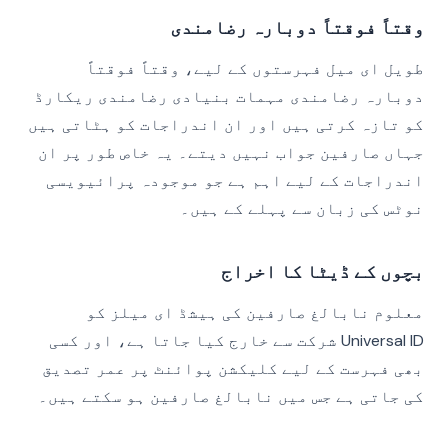
وقتاً فوقتاً دوبارہ رضامندی
طویل ای میل فہرستوں کے لیے، وقتاً فوقتاً
دوبارہ رضامندی مہمات بنیادی رضامندی ریکارڈ
کو تازہ کرتی ہیں اور ان اندراجات کو ہٹاتی ہیں
جہاں صارفین جواب نہیں دیتے۔ یہ خاص طور پر ان
اندراجات کے لیے اہم ہے جو موجودہ پرائیویسی
نوٹس کی زبان سے پہلے کے ہیں۔
بچوں کے ڈیٹا کا اخراج
معلوم نابالغ صارفین کی ہیشڈ ای میلز کو
Universal ID شرکت سے خارج کیا جاتا ہے، اور کسی
بھی فہرست کے لیے کلیکشن پوائنٹ پر عمر تصدیق
کی جاتی ہے جس میں نابالغ صارفین ہو سکتے ہیں۔