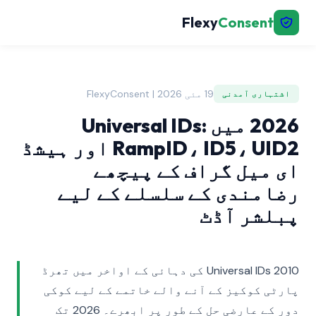
Flexy
Consent
19 مئی 2026 | FlexyConsent
اشتہاری آمدنی
2026 میں Universal IDs:
RampID، ID5، UID2 اور ہیشڈ
ای میل گراف کے پیچھے
رضامندی کے سلسلے کے لیے
پبلشر آڈٹ
Universal IDs 2010 کی دہائی کے اواخر میں تھرڈ
پارٹی کوکیز کے آنے والے خاتمے کے لیے کوکی
دور کے عارضی حل کے طور پر ابھرے۔ 2026 تک