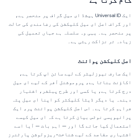
کام کرتا ہے
ایک Universal ID ہیشڈ ای میل گراف پر منحصر ہے،
اور گراف اصل ای میل کلیکشن کی رضامندی کی حالت
پر منحصر ہے۔ یہی وہ سلسلہ ہے جہاں تعمیل کی
زیادہ تر نزاکت رہتی ہے۔
اصل کلیکشن پوائنٹ
ایک صارف نیوزلیٹر کے لیے سائن اپ کرتا ہے،
اکاؤنٹ بناتا ہے، پروموشنل آفر کے لیے ای میل
درج کرتا ہے، یا کسی اور طرح پبلشر، اشتہار
دہندہ یا دیگر ڈیٹا کلیکٹر کو اپنا ای میل پتہ
فراہم کرتا ہے۔ اس اصل کلیکشن پوائنٹ پر، ایک
پرائیویسی نوٹس بیان کرتا ہے کہ ای میل کیسے
استعمال کیا جائے گا اور — اہم بات — آیا اسے
اشتہاری مقاصد کے لیے شناخت-ریزولوشن پارٹنرز