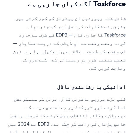
Taskforce آگے کہاں جا رہی ہے
شائع شدہ رپورٹیں ان پیٹرنز کو کور کرتی ہیں
جنہوں نے شکایات کی اصل لہر کو جنم دیا۔
Taskforce کا جاری کام — EDPB کی طرف سے جاری
کردہ وقفے وقفے سے اپ ڈیٹس کے ذریعے نمایاں —
اب سخت، کم طے شدہ علاقے میں دھکیل رہا ہے۔ تین
شعبے ممکنہ طور پر رہنمائی کے اگلے دور کی
وضاحت کریں گے۔
ادائیگی یا رضامندی ماڈل
کئی بڑے یورپی ناشرین کا زائرین کو سبسکرپشن
ادا کرنے اور ٹریکنگ پر رضامندی دینے کے
درمیان دوگانہ انتخاب پیش کرنے کا فیصلہ واضح
جانچ پڑتال کو راغب کر چکا ہے۔ EDPB نے 2024 میں
ایک رائے جاری کی جس میں یہ سوال کیا گیا کہ آیا