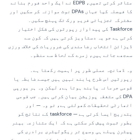
متاثر کرتی تھیں، EDPB نے ایک واحد فورم بنانے
کا فیصلہ کیا جہاں DPAs نوٹ موازنہ کر سکیں اور
مشترکہ تجزیاتی فریم ورک تک پہنچ سکیں۔
Taskforce کی پیداوار رپورٹوں کی شکل اختیار
کرتی ہے جو یہ دستاویز کرتی ہیں کہ کون سے
ڈیزائن انتخاب رضامندی کی ضروریات کی خلاف ورزی
سمجھے جاتے ہیں، زمرے کے لحاظ سے منظم۔
وہ ڈھانچہ عملی طور پر اہمیت رکھتا ہے۔
رپورٹیں اس طرح پابند نہیں ہیں جیسے ضابطہ یا
قومی جرمانہ پابند ہوتا ہے، لیکن وہ ہر یورپی
DPA کی متفقہ پوزیشن بیان کرتی ہیں۔ جب قومی
اتھارٹی تحقیقات کھولتی ہے، تو وہ — اور
بتدریج ایسا کرتی ہے — taskforce کے نتائج کو
بطور ثبوت پیش کر سکتی ہے کہ ایک متنازعہ بینر
پیٹرن پہلے ہی وسیع تر ریگولیٹری برادری کی