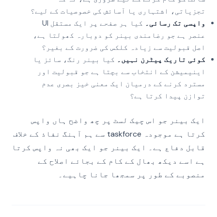
تجزیاتی، اشتہاری یا آسائش کی خصوصیات کے لیے؟
واپسی تک رسائی۔
کیا ہر صفحے پر ایک مستقل UI
عنصر ہے جو رضامندی بینر کو دوبارہ کھولتا ہے،
اصل قبولیت سے زیادہ کلکس کی ضرورت کے بغیر؟
کوئی تاریک پیٹرن نہیں۔
کیا بینر رنگ، سائز یا
اینیمیشن کے انتخاب سے بچتا ہے جو قبولیت اور
مسترد کرنے کے درمیان ایک معنی خیز بصری عدم
توازن پیدا کرتا ہے؟
ایک بینر جو اس چیک لسٹ پر چھ واضح ہاں واپس
کرتا ہے موجودہ taskforce سے ہم آہنگ نفاذ کے خلاف
قابل دفاع ہے۔ ایک بینر جو ایک بھی نہ واپس کرتا
ہے اسے دیکھ بھال کے کام کے بجائے اصلاح کے
منصوبے کے طور پر سمجھا جانا چاہیے۔