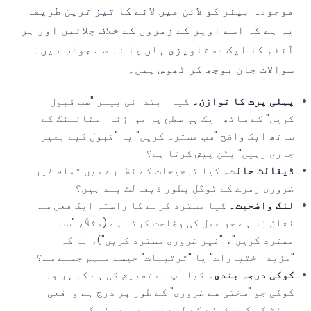
موجودہ بینر کو لائن میں لانے کا تیز ترین طریقہ
یہ ہے کہ اسے اوپر کے زمروں کے خلاف چلائیں اور ہر
آئٹم کا ایک دستاویزی ہاں یا نہ سے جواب دیں۔
سوالات جان بوجھ کر ٹھوس ہیں۔
پہلی پرت کا توازن۔
کیا ابتدائی بینر "سب قبول
کریں" کے ساتھ ایک ہی سطح پر موازنہ اسٹائلنگ کے
ساتھ ایک واضح "سب مسترد کریں" یا "قبول کیے بغیر
جاری رہیں" بٹن پیش کرتا ہے؟
ڈیفالٹ حالت۔
کیا ترجیحات کے نظارے میں تمام غیر
ضروری زمرے کے ٹوگل بطور ڈیفالٹ بند ہیں؟
لنک واضحیت۔
کیا مسترد کرنے کا راستہ ایک فعل سے
نشان زد ہے جو عمل کی وضاحت کرتا ہے (مثلاً، "سب
مسترد کریں"، "غیر ضروری مسترد کریں")، نہ کہ
"مزید اختیارات" یا "ترتیبات" جیسے مبہم جملے سے؟
کوکی درجہ بندی۔
کیا آپ نے تصدیق کی ہے کہ ہر وہ
کوکی جو "سختی سے ضروری" کے طور پر درج ہے واقعی
سائٹ کو کام کرنے کے لیے ضروری ہے، نہ کہ