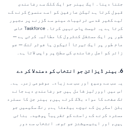
جتنا دینا۔ ایک بینر جو ایک کلک سے رضامندی
قبول کرتا ہے لیکن صارفین کو اسے منسوخ کرنے کے
لیے کثیر قدمی ترتیبات مینو سے گزرنے پر مجبور
کرتا ہے یہ ٹیسٹ پاس نہیں کرتا۔ Taskforce خاص
طور پر ایک مستقل کنٹرول کا مطالبہ کرتی ہے —
عام طور پر ایک تیرتا آئیکون یا فوٹر لنک — جو
زائر کو اصل رضامندی کی سطح پر واپس لاتا ہے۔
6. بینر ڈیزائن جو انتخاب کو دھندلا کر دے
یہ سب سے وسیع اور سب سے زیادہ موضوعی زمرہ ہے۔
اس میں اوورلیز شامل ہیں جو رضامندی دیے جانے
تک صفحے کا مواد بلاک کرتے ہیں، بینر جن کا مسترد
بٹن اسکرین کے نیچے بیٹھتا ہے، رنگ سکیمیں جو
مسترد کرنے کے راستے کو تقریباً پوشیدہ بناتی
ہیں، اور اینیمیشنز جو توجہ انتخاب سے دور