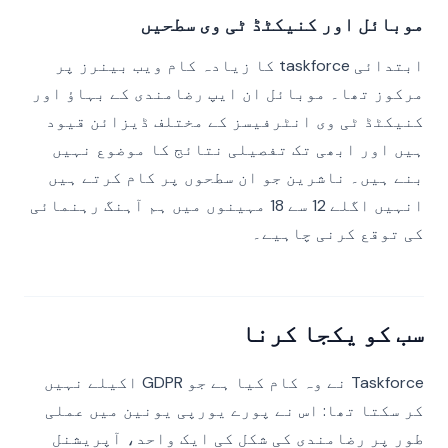
موبائل اور کنیکٹڈ ٹی وی سطحیں
ابتدائی taskforce کا زیادہ کام ویب بینرز پر
مرکوز تھا۔ موبائل ان ایپ رضامندی کے بہاؤ اور
کنیکٹڈ ٹی وی انٹرفیسز کے مختلف ڈیزائن قیود
ہیں اور ابھی تک تفصیلی نتائج کا موضوع نہیں
بنے ہیں۔ ناشرین جو ان سطحوں پر کام کرتے ہیں
انہیں اگلے 12 سے 18 مہینوں میں ہم آہنگ رہنمائی
کی توقع کرنی چاہیے۔
سب کو یکجا کرنا
Taskforce نے وہ کام کیا ہے جو GDPR اکیلے نہیں
کر سکتا تھا: اس نے پورے یورپی یونین میں عملی
طور پر رضامندی کی شکل کی ایک واحد، آپریشنل