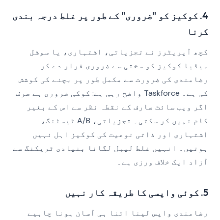
4. کوکیز کو "ضروری" کے طور پر غلط درجہ بندی
کرنا
کچھ آپریٹرز نے تجزیاتی، اشتہاری، یا سوشل
میڈیا کوکیز کو سختی سے ضروری قرار دے کر
رضامندی کی ضرورت سے مکمل طور پر بچنے کی کوشش
کی ہے۔ Taskforce واضح رہی ہے: کوکی ضروری ہے صرف
اگر ویب سائٹ صارف کے نقطہ نظر سے اس کے بغیر
کام نہیں کر سکتی۔ تجزیاتی، A/B ٹیسٹنگ،
اشتہاری اور ذاتی نوعیت کی کوکیز اہل نہیں
ہوتیں۔ انہیں غلط لیبل لگانا بنیادی ٹریکنگ سے
آزاد ایک خلاف ورزی ہے۔
5. کوئی واپسی کا طریقہ کار نہیں
رضامندی واپس لینا اتنا ہی آسان ہونا چاہیے