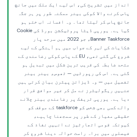
انداز میں تشریح کی، اس لیے ایک ملک میں جانچ
پاس کرنے والا کوکی بینر ممکنہ طور پر ہر جگہ
جانچ پاس کر لیتا تھا۔ وہ افسانہ اب ختم ہو
گیا ہے۔ یورپی ڈیٹا پروٹیکشن بورڈ کی Cookie
Banner Taskforce، جو 2022 میں سرحد پار
شکایات کی لہر کے جواب میں ہم آہنگی کے لیے
شروع کی گئی تھی، EU کے پاس کوکی رضامندی کے
متحد ضابطہ کی قریب ترین شکل میں تبدیل ہو
گئی ہے۔ اس کی رپورٹیں — ٹھوس، بینر بینر
تفصیل میں — وہ ڈیزائن پیٹرن بیان کرتی ہیں
جنہیں ریگولیٹرز نے مل کر غیر موافق قرار
دیا ہے۔ یورپی ٹریفک پر رضامندی بینر چلانے
والے کسی بھی شخص کو taskforce کے موقف کو
حقیقی معیار کے طور پر سمجھنا چاہیے،
کیونکہ قومی اتھارٹیز نے انہیں نفاذ کے
فیصلوں میں براہ راست حوالہ دینا شروع کر