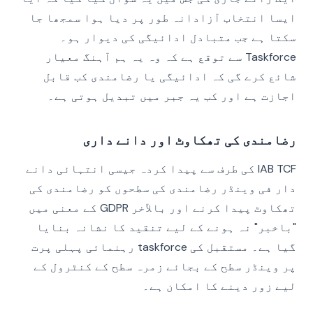
ایسا انتخاب آزادانہ طور پر دیا ہوا سمجھا جا
سکتا ہے جب متبادل ادائیگی کی دیوار ہو۔
Taskforce سے توقع ہے کہ وہ یہ ہم آہنگ معیار
شائع کرے گی کہ ادائیگی یا رضامندی کب قابل
اجازت ہے اور کب یہ جبر میں تبدیل ہوتی ہے۔
رضامندی کی تھکاوٹ اور دانے داری
IAB TCF کی طرف سے پیدا کردہ جیسی انتہائی دانے
دار فی وینڈر رضامندی کی سطحوں کو رضامندی کی
تھکاوٹ پیدا کرنے اور بالآخر GDPR کے معنی میں
"باخبر" نہ ہونے کے لیے تنقید کا نشانہ بنایا
گیا ہے۔ مستقبل کی taskforce رہنمائی پہلی پرت
پر وینڈر سطح کے بجائے زمرہ سطح کے کنٹرول کے
لیے زور دینے کا امکان ہے۔