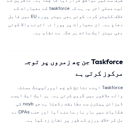
طرف سے غیر موافق قرار دیا جا چکا ہے۔ ناشرین کے
لیے عملی اثر یہ ہے کہ taskforce کے معیارات کے
خلاف کلیئر کردہ کوئی بھی بینر پورے EU میں قابل
دفاع ہے۔ ان معیارات پر پورا نہ اترنے والا کوئی
بھی بینر ایک ساتھ ہر جگہ بے نقاب ہے۔
Taskforce جن چھ زمروں پر توجہ
مرکوز کرتی ہے
Taskforce اپنے نتائج کو چھ اوورلیپنگ مسئلہ
والے علاقوں میں گروپ کرتی ہے۔ ہر ایک ایک ایسے
ڈیزائن پیٹرن سے مطابقت رکھتا ہے جو noyb کی
شکایات میں بار بار سامنے آیا اور جسے DPAs نے
مل کر خلاف ورزی کے طور پر نشان زد کیا ہے۔