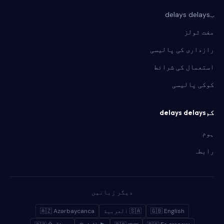
بdelays delays
مفت ٹولز
رازداری کی پالیسی
استعمال کی شرائط
کوکی پالیسی
کمdelays delays
ہوم
رابطہ
دیگر زبانیں
🇬🇧 English
🇸🇦 العربية
🇦🇿 Azərbaycanca