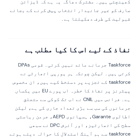
کھینچتی ہیں۔ مشترک دھاگہ یہ ہے کہ ڈیزائن
صارف کو غیر جانبدار انتخاب پیش کرنے کے بجائے
قبولیت کی طرف دھکیلتا ہے۔
نفاذ کے لیے اس کا کیا مطلب ہے
Taskforce جرمانے عائد نہیں کرتی۔ قومی DPAs
کرتی ہیں۔ لیکن چونکہ ہر یورپی اتھارٹی نے
taskforce کے تجزیے پر دستخط کیے ہیں، ان مخصوص
پیٹرنز پر نفاذ کا خطرہ اب پورے EU میں یکساں
ہے۔ فرانس میں CNIL نے اب تک کوکی سے متعلق
جرمانوں کی سب سے بڑی تعداد جاری کی ہے، لیکن
اطالوی Garante، ہسپانوی AEPD، جرمن ریاستی
سطح کی اتھارٹیز، اور آئرش DPC نے سبھی
taskforce سے ہم آہنگ استدلال کا حوالہ دیتے ہوئے