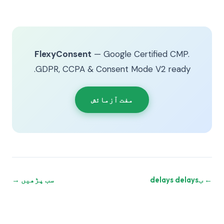
FlexyConsent
— Google Certified CMP.
GDPR, CCPA & Consent Mode V2 ready.
مفت آزمائش
← بdelays delays
سب پڑھیں →