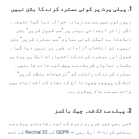
1. پہلی پرت پر کوئی مسترد کرنے کا بٹن نہیں
رپورٹوں میں سب سے زیادہ حوالہ دیا گیا نتیجہ۔
اگر زائر ابتدائی بینر پر "سب قبول کریں" بٹن
دیکھتا ہے لیکن کوئی مساوی "سب مسترد کریں" بٹن
نہیں، تو انتخاب آزادانہ طور پر نہیں دیا گیا۔
قبول اور مسترد کرنے کے اختیارات ایک ہی پرت پر
یکساں نمایاں طریقے سے پیش کیے جانے چاہئیں۔
مسترد کرنے کے راستے کو "ترجیحات منظم کریں"
لنک کے پیچھے چھپانا آج کے نفاذ کے اقدامات میں
واحد سب سے عام پیٹرن ہے۔
2. پہلے سے ٹک شدہ چیک باکسز
کسی بھی غیر ضروری زمرے کے لیے رضامندی پہلے سے
منتخب کرنا — ایک بھی — GDPR کے Recital 32 کے تحت