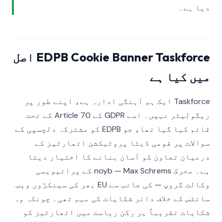
دیا ہے۔
EDPB Cookie Banner Taskforce اصل
میں کیا ہے
Taskforce ایک ہم آہنگی ادارہ ہے، اپنے طور پر
ریگولیٹر نہیں۔ اسے GDPR کے Article 70 کے تحت
قائم کیا گیا تھا، جو EDPB کو مشترکہ دلچسپی کے
سوالات پر قومی ڈیٹا پروٹیکشن اتھارٹیز کے
درمیان تعاون کو آسان بنانے کا اختیار دیتا
ہے۔ محرک noyb — Max Schrems کے پرائیویسی
وکالت گروپ — کی جانب سے EU بھر کی سینکڑوں ویب
سائٹس کے خلاف دائر شکایات کی مہم تھی۔ چونکہ وہ
شکایات تقریباً ہر رکن ریاست میں اتھارٹیز کو