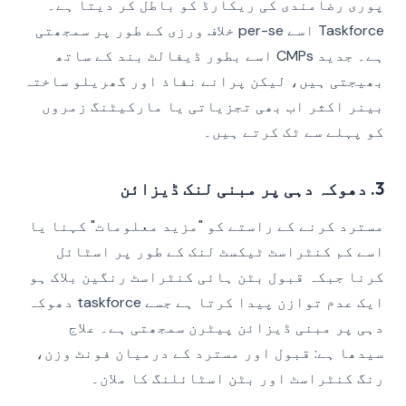
پوری رضامندی کی ریکارڈ کو باطل کر دیتا ہے۔
Taskforce اسے per-se خلاف ورزی کے طور پر سمجھتی
ہے۔ جدید CMPs اسے بطور ڈیفالٹ بند کے ساتھ
بھیجتی ہیں، لیکن پرانے نفاذ اور گھریلو ساختہ
بینر اکثر اب بھی تجزیاتی یا مارکیٹنگ زمروں
کو پہلے سے ٹک کرتے ہیں۔
3. دھوکہ دہی پر مبنی لنک ڈیزائن
مسترد کرنے کے راستے کو "مزید معلومات" کہنا یا
اسے کم کنٹراسٹ ٹیکسٹ لنک کے طور پر اسٹائل
کرنا جبکہ قبول بٹن ہائی کنٹراسٹ رنگین بلاک ہو
ایک عدم توازن پیدا کرتا ہے جسے taskforce دھوکہ
دہی پر مبنی ڈیزائن پیٹرن سمجھتی ہے۔ علاج
سیدھا ہے: قبول اور مسترد کے درمیان فونٹ وزن،
رنگ کنٹراسٹ اور بٹن اسٹائلنگ کا ملان۔