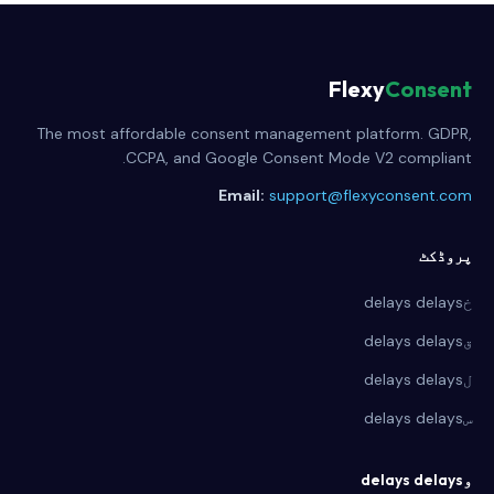
Flexy
Consent
The most affordable consent management platform. GDPR,
CCPA, and Google Consent Mode V2 compliant.
Email:
support@flexyconsent.com
پروڈکٹ
خdelays delays
قdelays delays
لdelays delays
سdelays delays
وdelays delays