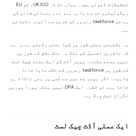
تحقیقات کھولی ہیں۔ یہاں تک کہ UK ICO، جو EU
ریگولیٹری حد سے باہر ہے، نے رہنمائی شائع کی
ہے جو taskforce زمروں کو قریب سے آئینہ دکھاتی
ہے۔
یہ یکجہتی عملی طور پر کیا معنی رکھتی ہے یہ ہے
کہ ناشرین تعمیل کو ملک بہ ملک مشق کے طور پر
نہیں سمجھ سکتے۔ بینر آڈٹ کو ایک متحد چیک لسٹ
کے طور پر taskforce زمروں کے خلاف ماپا جانا
چاہیے۔ اگر بینر چھ میں سے کسی پر بھی ناکام ہو
جاتا ہے، تو خطرہ ایک DPA نہیں بلکہ پورا یورپی
نگران نیٹ ورک ہے۔
ایک عملی آڈٹ چیک لسٹ