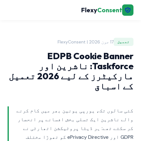
Flexy
Consent
17 جون 2026 | FlexyConsent
تعمیل
EDPB Cookie Banner
Taskforce: ناشرین اور
مارکیٹرز کے لیے 2026 تعمیل
کے اسباق
کئی سالوں تک، یورپی یونین بھر میں کام کرنے
والے ناشرین ایک تسلی بخش افسانے پر انحصار
کر سکتے تھے: ہر ڈیٹا پروٹیکشن اتھارٹی نے
GDPR اور ePrivacy Directive کو تھوڑا مختلف