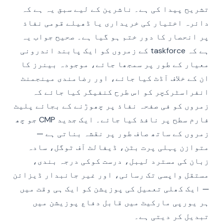
تشریح پیدا کی ہے۔ ناشرین کے لیے سبق یہ ہے کہ
دائرہ اختیار کی خریداری یا ڈھیلے قومی نفاذ
پر انحصار کا دور ختم ہو گیا ہے۔ صحیح جواب یہ
ہے کہ taskforce کے زمروں کو ایک پابند اندرونی
معیار کے طور پر سمجھا جائے، موجودہ بینرز کا
ان کے خلاف آڈٹ کیا جائے، اور رضامندی مینجمنٹ
انفراسٹرکچر کو اس طرح کنفیگر کیا جائے کہ
زمروں کو فی صفحہ نفاذ پر چھوڑنے کے بجائے پلیٹ
فارم سطح پر نافذ کیا جائے۔ ایک جدید CMP جو چھ
زمروں کے ساتھ صاف طور پر نقشہ بناتی ہے —
متوازن پہلی پرت بٹن، ڈیفالٹ آف ٹوگل، سادہ
زبان کی مسترد لیبل، درست کوکی درجہ بندی،
مستقل واپسی تک رسائی، اور غیر جانبدار ڈیزائن
— ایک کھلی تعمیل کی پوزیشن کو ایک ہی وقت میں
ہر یورپی مارکیٹ میں قابل دفاع پوزیشن میں
تبدیل کر دیتی ہے۔