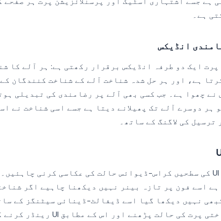
اہم کرتی ہے جسے اشتہاری اسٹیک اور پرسنلائزیشن پرت ہر صفحے 
تی ہے۔
امندی انڈیکس
پرت ایک دو طرفہ انڈیکس برقرار رکھتی ہے: ہر آلے کا شن
رتا ہے، اور ہر حل شدہ شناخت آلے کے شناخت کنندگان کے 
 نے چھوا ہے۔ جب کسی بھی آلے پر رضامندی کی تبدیلی ہوت
 ہر دوسرے آلے تک پھیلانے دیتا ہے جسے اسی شناخت نے اس
ترسیل کی لاگنگ کے ساتھ۔
ہر آلے پر رضامندی UI کی سطحیں کراس-ڈیوائس حالت کی عکاسی کرنی چاہ
ہے اسے فون پر تازہ بینر نہیں دیکھنا چاہیے اگر شناخت
بھی نہیں دیکھا گیا اسے ڈیفالٹ-ڈینائی سیٹنگز کے سات
چاہیے۔ CMP کو شناختی پرت کی حالت پڑھنے او