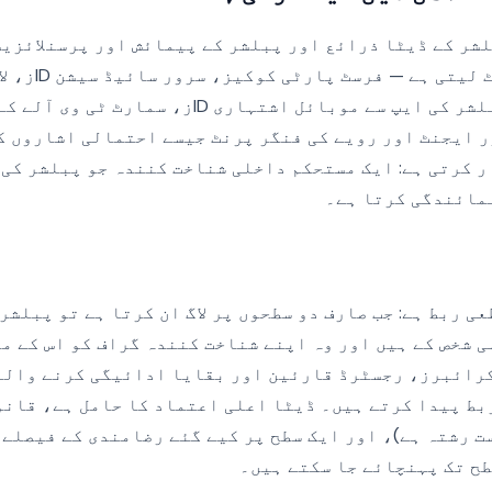
شر کے ڈیٹا ذرائع اور پبلشر کے پیمائش اور پرسنلائزی
کی پرت ہے۔ یہ ان
شدہ ای میل پتے، پبلشر کی ایپ سے موبائل اشتہاری D
، یوزر ایجنٹ اور رویے کی فنگر پرنٹ جیسے احتمالی اشاروں 
ر کرتی ہے: ایک مستحکم داخلی شناخت کنندہ جو پبلشر کی 
نمائندگی کرتا ہے۔
ی ربط ہے: جب صارف دو سطحوں پر لاگ ان کرتا ہے تو پبلشر
ی شخص کے ہیں اور وہ اپنے شناخت کنندہ گراف کو اس کے م
رائبرز، رجسٹرڈ قارئین اور بقایا ادائیگی کرنے والے
بط پیدا کرتے ہیں۔ ڈیٹا اعلی اعتماد کا حامل ہے، قانو
ت رشتہ ہے)، اور ایک سطح پر کیے گئے رضامندی کے فیصلے
ح تک پہنچائے جا سکتے ہیں۔