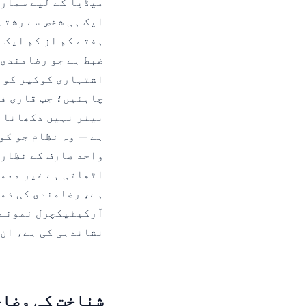
میڈیا کے لیے سمارٹ
ہفتے کم از کم ایک لاگ آؤٹ incognito وزٹ می
ضبط ہے جو رضامندی 
اشتہاری کوکیز کو م
چاہئیں؛ جب قاری فو
بینر نہیں دکھانا چ
اٹھاتی ہے غیر معمو
ہے، رضامندی کی ذمہ
نشاندہی کی ہے، ان 
شناخت کی وضاح