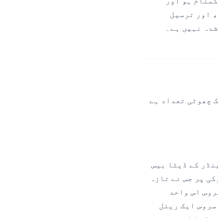
گمنام ہو اور
 چاہیے، اور ترسیل
شدہ نہیں ہے۔
 کی ایک چھوٹی تعداد ہے
حالت پبلشر کی ملکیت والی رضامندی سروس میں رہتی ہے، CMP وینڈر کے ڈیٹا بیس
کی پر جس نے تازہ
روس اس واحد
، اور سروس ایک ریئل