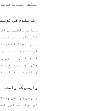
پبلشر نتیجے کے سات
رضامندی کی ترسیل
زیادہ دلچسپ سوال ی
اگر قاری لیپ ٹاپ پ
میل میچنگ کے ذریعے
کہ جواب ہاں میں ہے
جڑی ہوئی شناختی گر
پبلشر سے مطالبہ کر
واپسی کا راستہ
واپسی کو بھی پھیلا
ان کرتا ہے اور 'تم