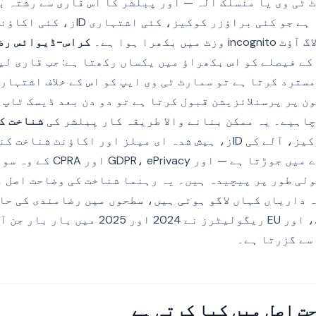
 ٹی وی یا منسلک آلہ — اور پبلشر کا اس قاری سے رشتہ ب
ایک ہی شخص سے رشتہ ہے جو کئی براؤزر کوک
ں بکھرا ہوا ہے۔
کراس-ڈیوائس رض
کے فیصلے کو اس بکھراؤ میں یکساں رکھتا ہے: جب قاری لی
سترد کرتا ہے تو سمارٹ ٹی وی ایپ کو اس کے خلاف اشتہار
ن پر پرسنلائزیشن قبول کرتا ہے تو دو دن بعد ڈیسک ٹاپ 
اہیے۔ یہ ممکن بنانے والا طریقہ کار پبلشر کی
شناخت ک
ہے — وہ نظام جو کوکیز، آلے کی IDز، ہیش شدہ ای میلز اور اکاؤنٹ 
واحد صارف کے نظارے میں جوڑتا ہے — ا
لی طور پر پیچیدہ ہیں۔ یہ رہنما شناخت کی وضاحت اصل م
 داریاں کہاں لاگو ہوتی ہیں، سطحوں میں رضامندی کی حال
آرکیٹیکچرل نمونے، اور EU ریگولیٹرز نے 2024 ا
سے گزرتا ہے۔
ت اصل میں کیا کرتی ہے