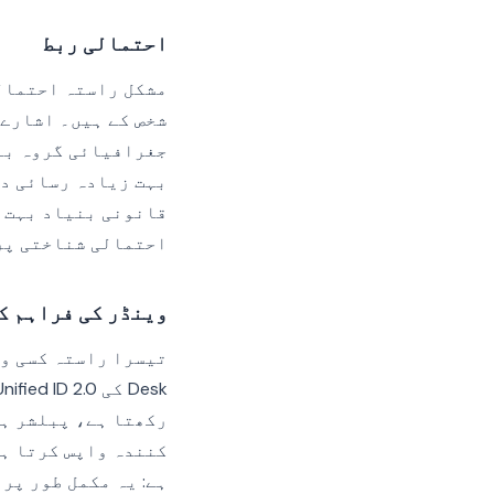
احتمالی ربط
مشکل راستہ احتمالی
جغرافیائی گروہ بند
بہت زیادہ رسائی دی
احتمالی شناختی پرت
وینڈر کی فراہم ک
رکھتا ہے، پبلشر ہی
کنندہ واپس کرتا ہے
ہے: یہ مکمل طور پر