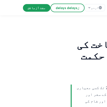
اردو
لdelays delays
مفت آزمائش
خت کی
ز کے لیے 2026 کی حکمت
ایک آلے کا انٹرنیٹ وہ کہانی تھی جو پبلشرز خود کو سنایا کرتے تھے۔ 2026 تک کسی معیاری
کے سفر اور
اور شام کی