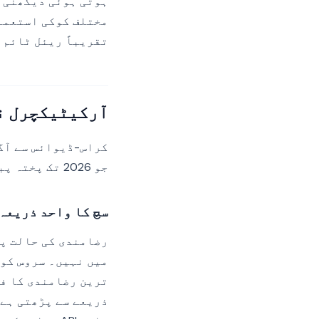
ہوتی ہوئی دیکھنی چ
تقریباً ریئل ٹائم 
آرکیٹیکچرل ن
جو 2026 تک پختہ پبلشرز میں مستحکم ہو گئی ہے۔
سچ کا واحد ذریعہ
میں نہیں۔ سروس کو 
ترین رضامندی کا فی