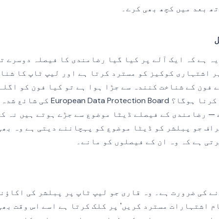
ھ بعد میں کچھ بھی کرے۔
ہ ہے کہ ایک آلے پر کیا گیا رضامندی کا فیصلہ دوسرے ت
ر اشتہاری کوکیز کو مسترد کرتا ہے اور لیپ ٹاپ کا شنا
 فون کے شناخت کنندہ سے جڑا ہوا ہے تو کیا فون کو اگلے
کی مسترد کو تسلیم کرنا ہوگا؟ ion Board
 — رضامندی کے فیصلے ڈیٹا موضوع سے جڑے ہوتے ہیں نہ کہ
اف جو پبلشر کو ڈیٹا موضوع کو پہچاننے دیتی ہے وہ بھی
تی ہے کہ وہ ان کے فیصلوں کو مانے۔
نے کی ضرورت ہے۔ وہ قاری جو لیپ ٹاپ پر پبلشر کی اکاؤنٹ
ام اشتہارات مسترد کریں' پر کلک کرتا ہے اسے اس وقت بھ