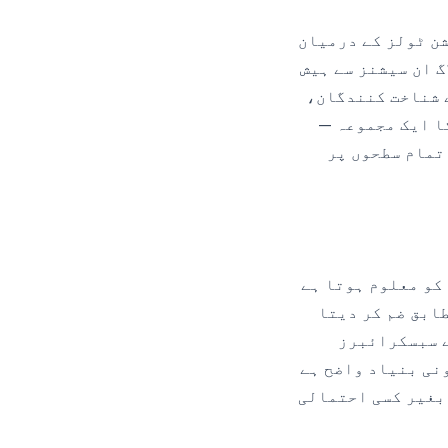
شن ٹولز کے درمیان
 پٹ لیتی ہے — فرسٹ پارٹی کوکیز، سرور سائیڈ سیشن IDز، لاگ ان سیشنز سے ہیش
Iز، سمارٹ ٹی وی آلے کے شناخت کنندگان،
کا ایک مجموعہ —
تمام سطحوں پر
 کو معلوم ہوتا ہے
طابق ضم کر دیتا
 سبسکرائبرز
نی بنیاد واضح ہے
 بغیر کسی احتمالی