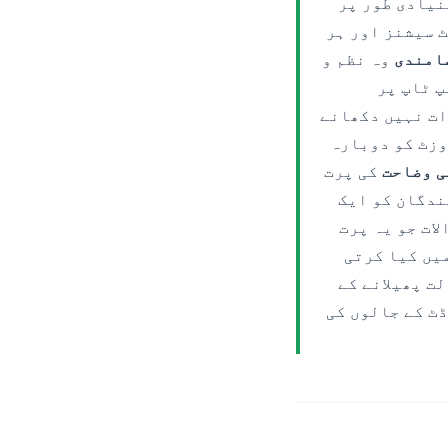
نیادی طور پر
یز، کئی اشتہاری IDز، کئی اکاؤنٹ سیشنز اور ہر
امندی
وہ نظم و
پ ٹاپ پر
ات نہیں دکھانے
وزٹ کو دوبارہ
ی وضاحت
کی پرت
شناخت کنندگان کو ایک
ور GDPR، ePrivacy اور CPRA کے وہ سوالات جو یہ پرت
یں کیا کرتی
ت پھیلانے کے
ور 2025 میں بار بار جن آڈٹ کے جالوں کی