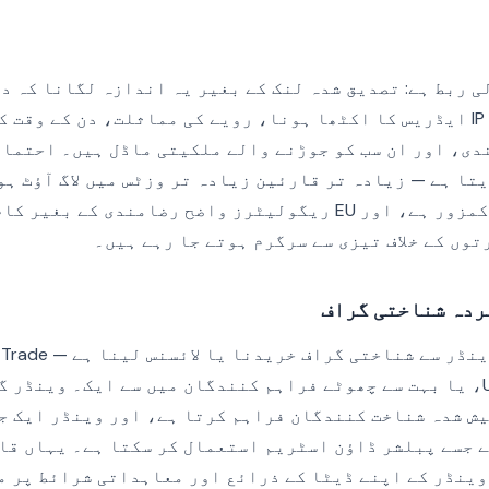
 ربط ہے: تصدیق شدہ لنک کے بغیر یہ اندازہ لگانا کہ د
شخص کے ہیں۔ اشارے IP ایڈریس کا اکٹھا ہونا، رویے کی مماثلت، دن کے وق
ی، اور ان سب کو جوڑنے والے ملکیتی ماڈل ہیں۔ احتمال
تا ہے — زیادہ تر قارئین زیادہ تر وزٹس میں لاگ آؤٹ ہو
قانونی بنیاد بہت کمزور ہے، اور EU ریگولیٹرز واضح رضامندی کے 
وں کے خلاف تیزی سے سرگرم ہوتے جا رہے ہیں۔
ردہ شناختی گراف
تیسرا راستہ کسی وینڈ
Desk کی Unified ID 2.0، یا بہت سے چھوٹے فراہم کنندگان میں سے ایک۔ وی
ش شدہ شناخت کنندگان فراہم کرتا ہے، اور وینڈر ایک ج
 جسے پبلشر ڈاؤن اسٹریم استعمال کر سکتا ہے۔ یہاں قانو
 وینڈر کے اپنے ڈیٹا کے ذرائع اور معاہداتی شرائط پر م