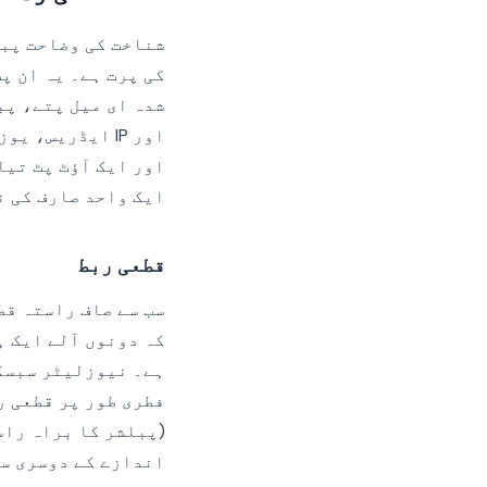
شناخت کی وضاحت پبل
اور IP ایڈریس
اور ایک آؤٹ پٹ تیا
ایک واحد صارف کی 
قطعی ربط
سب سے صاف راستہ قطع
کہ دونوں آلے ایک ہ
ہے۔ نیوزلیٹر سبسک
فطری طور پر قطعی ر
(پبلشر کا براہ راس
اندازے کے دوسری سط