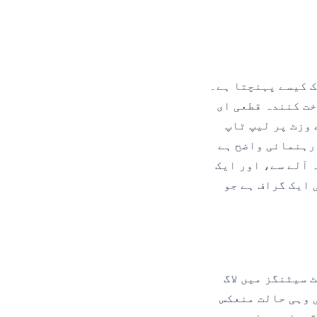
ک کیسے پہنچتا ہے۔
خت کنندہ قطعی ای
 وزٹ پر لیپ ٹاپ
European Data Protect کی شائع شدہ رہنمائی واضح ہے
 آلے سے، اور ایک
 ایک گراف ہے جو
 سیٹنگز میں لاگ
ی وہی حالت منعکس