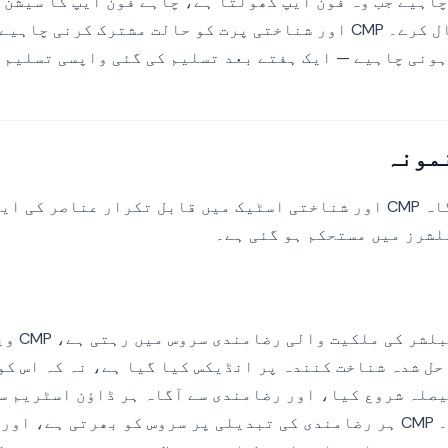
اہیے جب وہ فون ایپ کھولتا ہے، چاہے فون ایپ کا سیشن 
مختلف کوکی استعمال کرے۔ CMP اور شناختی پرت کو حالت مشترک کرنی
ہونی چاہیے — ایک ہفتے بعد تسلیم کی گئی واپسی تسلیم 
مونہ
کراس-ڈیوائس سے آگاہ CMP اور شناختی اسٹیک میں قابل تکرار عناصر
رضامندی کی 
حل شدہ شناخت کنندہ پر انڈیکس کیا گیا ہے، نہ کہ اس کو
صلہ شروع کیا، اور رضامندی سے آگاہ ہر ڈاؤن اسٹریم س
ذریعے سے پڑھتی ہے۔ CMP ہر رضامندی کی تبدیلی پر سروس کو بھرتی ہے