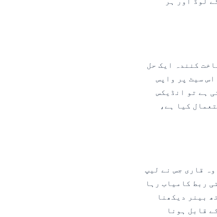
کے لوڈ اور ہر
اخت کنندہ ایک حل
اس سیٹ پر واپس
ی ہے تو انڈیکس
تعمال کیا ہے،
ئیں۔ وہ قاری جس نے لیپ
ی ربط کامیاب رہا
ھ بینر دیکھنا
ر اس کے مطابق UI رینڈر کرنے کے قابل ہونا