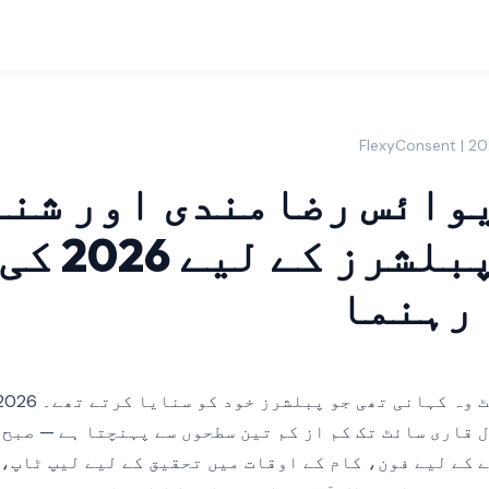
وائس رضامندی اور شنا
وضاحت: پبلشر
 رہنما
 قاری سائٹ تک کم از کم تین سطحوں سے پہنچتا ہے — صبح 
 کے لیے فون، کام کے اوقات میں تحقیق کے لیے لیپ ٹاپ، 