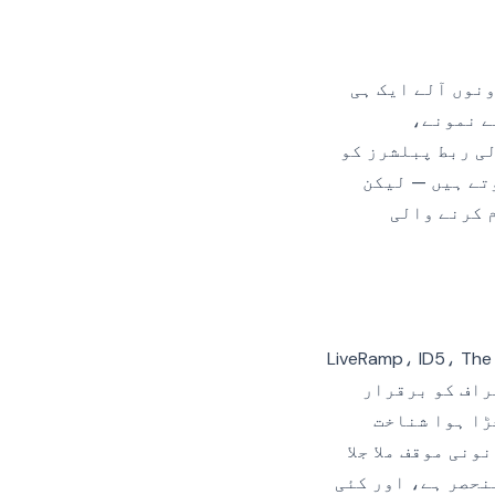
ونوں آلے ایک ہی
ت کے نمونے،
ی ربط پبلشرز کو
تے ہیں — لیکن
بغیر کام کرنے والی
ر سے شناختی گراف خریدنا یا لائسنس لینا ہے — LiveRamp، ID5، The Trade
نڈر گراف کو برقرار
ڑا ہوا شناخت
نی موقف ملا جلا
نحصر ہے، اور کئی