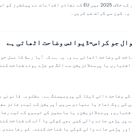
بڑے شناختی وینڈرز کے خلاف 2025 میں EU کے نفاذی اقدامات نے 
 وہ کون سی گراف ضم کریں۔
ال جو کراس-ڈیوائس وضاحت اٹھاتی ہے
اخت کی وضاحت اٹھاتی ہے وہ یہ ہے کہ آیا ربط کا عمل خو
اشتہاری یا پرسنلائزیشن سے الگ جو جڑے ہوئے شناخت کنند
اخت کی وضاحت ذاتی ڈیٹا کی پروسیسنگ ہے۔ مطلوبہ قانونی 
ی کی روک تھام یا بنیادی سروس آپریشن کے لیے، جائز مف
اشتہاری، پرسنلائزیشن، یا سامعین کی توسیع کے لیے رضا
ف کے آلے پر پڑھی جانے والی کسی بھی کوکی یا آلے کے شناخت کن
اور پڑھی جانے والی کوکی یا شناخت کنندہ کو رضامندی د