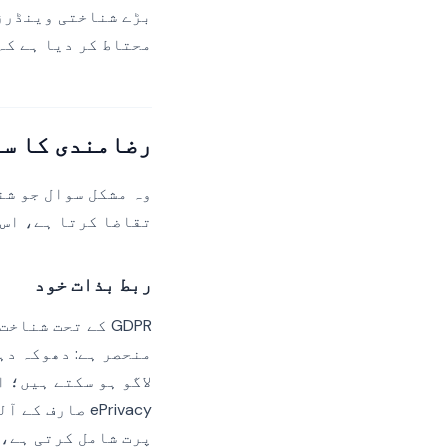
محتاط کر دیا ہے کہ
رضامندی کا سو
وہ مشکل سوال جو شن
تقاضا کرتا ہے، اس 
ربط بذات خود
GDPR کے تحت شن
منحصر ہے: دھوکہ دہ
لاگو ہو سکتے ہیں؛ 
ePrivacy صار
پرت شامل کرتی ہے، 