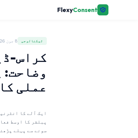
Flexy
Consent
8 جون 2026 | FlexyConsent
ٹیکنالوجی
کراس-ڈی
عملی کا
پبلشر کا اوسط فعال
سونے سے پہلے پڑھنے