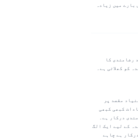
پبلشرز کو اس بارے میں زیادہ
د رضامندی کا
ہ کو کھلاتی ہے۔
بنیاد مقصد پر
ادات کبھی کبھی
مندی درکار ہے۔
ندہ کے لیے ایک الگ
رکار ہے چاہے