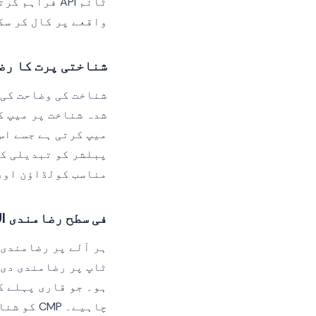
ٹائم API فر
واقعے پر کال کر سک
شناختی پرت کا رض
شناخت کی وضاحت کی 
شدہ شناخت پر میپ ک
میپ کرتی ہے جسے اس
پبلشر کو تبدیلی کو
مناسب کولڈاؤن اور 
فی سطح رضامندی UI
ٹاپ پر رضامندی دی 
ہو۔ جو قاری پہلے ک