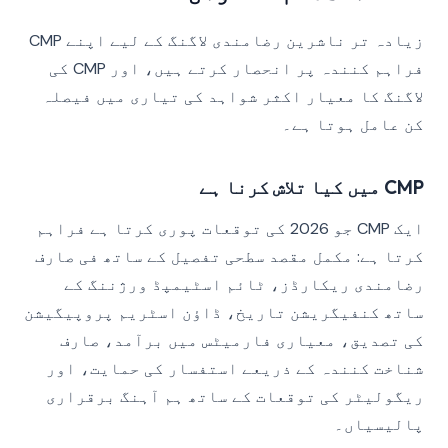
زیادہ تر ناشرین رضامندی لاگنگ کے لیے اپنے CMP
فراہم کنندہ پر انحصار کرتے ہیں، اور CMP کی
لاگنگ کا معیار اکثر شواہد کی تیاری میں فیصلہ
کن عامل ہوتا ہے۔
CMP میں کیا تلاش کرنا ہے
ایک CMP جو 2026 کی توقعات پوری کرتا ہے فراہم
کرتا ہے: مکمل مقصد سطحی تفصیل کے ساتھ فی صارف
رضامندی ریکارڈز، ٹائم اسٹیمپڈ ورژننگ کے
ساتھ کنفیگریشن تاریخ، ڈاؤن اسٹریم پروپیگیشن
کی تصدیق، معیاری فارمیٹس میں برآمد، صارف
شناخت کنندہ کے ذریعے استفسار کی حمایت، اور
ریگولیٹر کی توقعات کے ساتھ ہم آہنگ برقراری
پالیسیاں۔