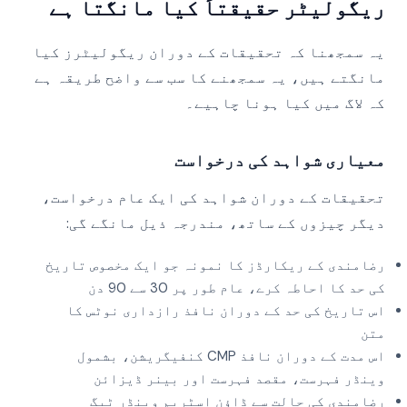
ریگولیٹر حقیقتاً کیا مانگتا ہے
یہ سمجھنا کہ تحقیقات کے دوران ریگولیٹرز کیا
مانگتے ہیں، یہ سمجھنے کا سب سے واضح طریقہ ہے
کہ لاگ میں کیا ہونا چاہیے۔
معیاری شواہد کی درخواست
تحقیقات کے دوران شواہد کی ایک عام درخواست،
دیگر چیزوں کے ساتھ، مندرجہ ذیل مانگے گی:
رضامندی کے ریکارڈز کا نمونہ جو ایک مخصوص تاریخ
کی حد کا احاطہ کرے، عام طور پر 30 سے 90 دن
اس تاریخ کی حد کے دوران نافذ رازداری نوٹس کا
متن
اس مدت کے دوران نافذ CMP کنفیگریشن، بشمول
وینڈر فہرست، مقصد فہرست اور بینر ڈیزائن
رضامندی کی حالت سے ڈاؤن اسٹریم وینڈر ٹیگ