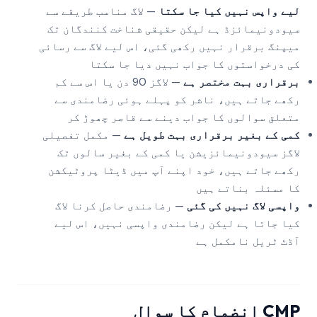
لیے واپس نہیں کیا جا سکتا
— لاگ مناسب طریقے سے
سیودونیمائزڈ ہے لیکن حقیقی شناخت کنندگان تک
میپنگ برقرار نہیں رکھی گئی، اس لیے لاگ سے رسائی
کی درخواستوں کا جواب نہیں دیا جا سکتا
برقراری بہت مختصر ہے
— لاگز 90 دن یا اس سے کم
رکھے جاتے ہیں، ناشر کو پہلے ہوئی رضامندی سے
متعلق سوالوں کا جواب دینے سے قاصر چھوڑ کر
کمی کے بغیر برقراری بہت طویل ہے
— مکمل تفصیلی
لاگز سیودونیمائزیشن یا کمی کے بغیر سالوں تک
رکھے جاتے ہیں، خود اپنے آپ میں ڈیٹا پروٹیکشن
کا مسئلہ بناتے ہیں
واپسی لاگ نہیں کی گئی
— رضامندی حاصل کرنا لاگ
کیا جاتا ہے لیکن رضامندی واپسی نہیں، اس لیے
آڈٹ ٹریل نامکمل ہے
CMP انضمام کا سوال