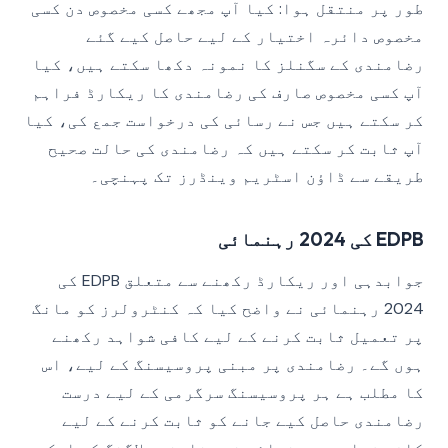
طور پر منتقل ہوا: کیا آپ مجھے کسی مخصوص دن کسی
مخصوص دائرہ اختیار کے لیے حاصل کیے گئے
رضامندی کے سگنلز کا نمونہ دکھا سکتے ہیں، کیا
آپ کسی مخصوص صارف کی رضامندی کا ریکارڈ فراہم
کر سکتے ہیں جس نے رسائی کی درخواست جمع کی، کیا
آپ ثابت کر سکتے ہیں کہ رضامندی کی حالت صحیح
طریقے سے ڈاؤن اسٹریم وینڈرز تک پہنچی۔
EDPB کی 2024 رہنمائی
جوابدہی اور ریکارڈ رکھنے سے متعلق EDPB کی
2024 رہنمائی نے واضح کیا کہ کنٹرولرز کو مانگ
پر تعمیل ثابت کرنے کے لیے کافی شواہد رکھنے
ہوں گے۔ رضامندی پر مبنی پروسیسنگ کے لیے، اس
کا مطلب ہے ہر پروسیسنگ سرگرمی کے لیے درست
رضامندی حاصل کیے جانے کو ثابت کرنے کے لیے