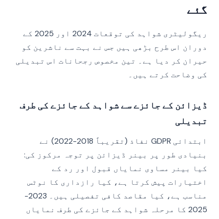
گئے
ریگولیٹری شواہد کی توقعات 2024 اور 2025 کے
دوران اس طرح بڑھی ہیں جس نے بہت سے ناشرین کو
حیران کر دیا ہے۔ تین مخصوص رجحانات اس تبدیلی
کی وضاحت کرتے ہیں۔
ڈیزائن کے جائزے سے شواہد کے جائزے کی طرف
تبدیلی
ابتدائی GDPR نفاذ (تقریباً 2018-2022) نے
بنیادی طور پر بینر ڈیزائن پر توجہ مرکوز کی:
کیا بینر مساوی نمایاں قبول اور رد کے
اختیارات پیش کرتا ہے، کیا رازداری کا نوٹس
مناسب ہے، کیا مقاصد کافی تفصیلی ہیں۔ 2023-
2025 کا مرحلہ شواہد کے جائزے کی طرف نمایاں