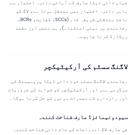
جہاں ذاتی ڈیٹا صارف کے آبائی دائرہ اختیار سے
باہر دائرہ اختیار میں منتقل ہوتا ہے، لاگ کو
نافذ منتقلی طریقہ کار (SCCs، کفایت، BCRs،
رضامندی پر مبنی استثناء)، ہم منصب اور مقصد
ریکارڈ کرنا چاہیے۔
لاگنگ سسٹم کی آرکیٹیکچر
رضامندی لاگنگ سسٹم خود ذاتی ڈیٹا پروسیسنگ کی
سرگرمی ہے، اور آرکیٹیکچر کو شواہد کی ضروریات
اور رازداری کے مضمرات دونوں کو حل کرنا ہوگا۔
سیودونیمائزڈ صارف شناخت کنندہ
فی صارف لاگ اندراجات کو خام ذاتی شناخت کنندہ