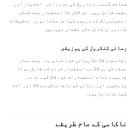
شناخت کنندہ، تاریخ کی حد، دائرہ اختیار اور
مقصد شامل ہیں۔ جن لاگز کا استفسار صرف کسٹم
انجینئرنگ کے ذریعے کیا جا سکتا ہو وہ تحقیقات
کے دوران قابل ذکر نقصان میں ہیں۔
رسائی کنٹرول کی پوزیشن
رضامندی لاگ تک رسائی خود حساس ہے۔ صرف مجاز
عملے کو ہی لاگ سے استفسار کرنے کے قابل ہونا
چاہیے، تمام استفسارات خود لاگ کیے جانے
چاہئیں، اور رسائی کو باقاعدگی سے لاگ اور آڈٹ
کیا جانا چاہیے۔
ناکامی کے عام طریقے