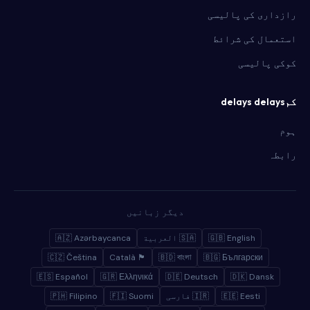
رازداری کی پالیسی
استعمال کی شرائط
کوکی پالیسی
کمdelays delays
ہوم
رابطہ
دیگر زبانیں
🇬🇧 English
🇸🇦 العربية
🇦🇿 Azərbaycanca
🇨🇿 Čeština
🏴 Català
🇧🇩 বাংলা
🇧🇬 Български
🇪🇸 Español
🇬🇷 Ελληνικά
🇩🇪 Deutsch
🇩🇰 Dansk
🇪🇪 Eesti
🇮🇷 فارسی
🇫🇮 Suomi
🇵🇭 Filipino