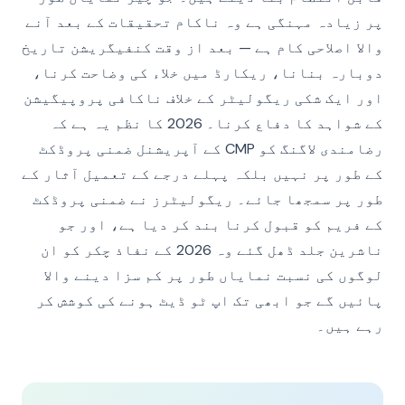
پر زیادہ مہنگی ہے وہ ناکام تحقیقات کے بعد آنے
والا اصلاحی کام ہے — بعد از وقت کنفیگریشن تاریخ
دوبارہ بنانا، ریکارڈ میں خلاء کی وضاحت کرنا،
اور ایک شکی ریگولیٹر کے خلاف ناکافی پروپیگیشن
کے شواہد کا دفاع کرنا۔ 2026 کا نظم یہ ہے کہ
رضامندی لاگنگ کو CMP کے آپریشنل ضمنی پروڈکٹ
کے طور پر نہیں بلکہ پہلے درجے کے تعمیل آثار کے
طور پر سمجھا جائے۔ ریگولیٹرز نے ضمنی پروڈکٹ
کے فریم کو قبول کرنا بند کر دیا ہے، اور جو
ناشرین جلد ڈھل گئے وہ 2026 کے نفاذ چکر کو ان
لوگوں کی نسبت نمایاں طور پر کم سزا دینے والا
پائیں گے جو ابھی تک اپ ٹو ڈیٹ ہونے کی کوشش کر
رہے ہیں۔