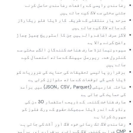
رضامندی واپسی کے واقعات رضامندی حاصل کرنے
جتنی سختی سے لاگ کیے جاتے ہیں
سرحد پار منتقلی کے طریقہ کار ڈیٹا فلو ریکارڈز
کے ساتھ لاگ کیے جاتے ہیں
لاگز صرف اضافے والے ہیں جن کا اسٹوریج چھیڑ چھاڑ
واضح کرنے والا ہے
سیودونیمائزڈ صارف شناخت کنندگان الگ، سختی سے
کنٹرول شدہ ریورسل میپنگ کے ساتھ استعمال کیے
جاتے ہیں
برقراری پالیسی تحقیقات کی حمایت کی ضروریات کو
ڈیٹا کمی کی توقعات کے ساتھ متوازن کرتی ہے
ساختہ فارمیٹس (JSON، CSV، Parquet) میں برآمد
کی حمایت کی جاتی ہے
صارف شناخت کنندہ کے ذریعے استفسار 30 دن کی
ونڈو کے اندر ڈیٹا سبجیکٹ حقوق کے ورک فلوز کو
سپورٹ کرتا ہے
رضامندی لاگ تک رسائی خود لاگ اور آڈٹ کی جاتی ہے
CMP فراہم کنندہ لاگ گہرائی، برقراری اور برآمد