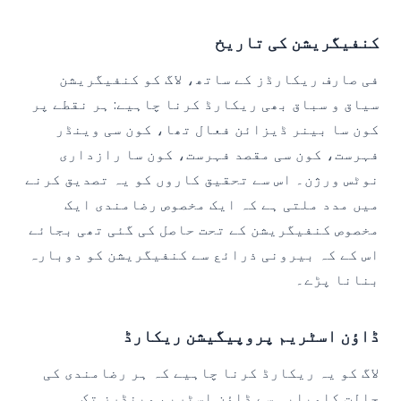
کنفیگریشن کی تاریخ
فی صارف ریکارڈز کے ساتھ، لاگ کو کنفیگریشن
سیاق و سباق بھی ریکارڈ کرنا چاہیے: ہر نقطے پر
کون سا بینر ڈیزائن فعال تھا، کون سی وینڈر
فہرست، کون سی مقصد فہرست، کون سا رازداری
نوٹس ورژن۔ اس سے تحقیق کاروں کو یہ تصدیق کرنے
میں مدد ملتی ہے کہ ایک مخصوص رضامندی ایک
مخصوص کنفیگریشن کے تحت حاصل کی گئی تھی بجائے
اس کے کہ بیرونی ذرائع سے کنفیگریشن کو دوبارہ
بنانا پڑے۔
ڈاؤن اسٹریم پروپیگیشن ریکارڈ
لاگ کو یہ ریکارڈ کرنا چاہیے کہ ہر رضامندی کی
حالت کامیابی سے ڈاؤن اسٹریم وینڈرز تک