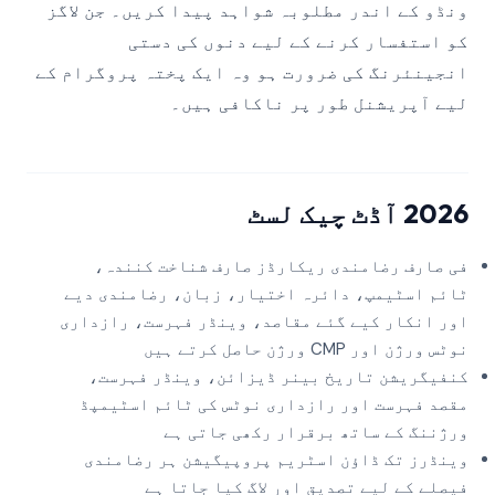
ونڈو کے اندر مطلوبہ شواہد پیدا کریں۔ جن لاگز
کو استفسار کرنے کے لیے دنوں کی دستی
انجینئرنگ کی ضرورت ہو وہ ایک پختہ پروگرام کے
لیے آپریشنل طور پر ناکافی ہیں۔
2026 آڈٹ چیک لسٹ
فی صارف رضامندی ریکارڈز صارف شناخت کنندہ،
ٹائم اسٹیمپ، دائرہ اختیار، زبان، رضامندی دیے
اور انکار کیے گئے مقاصد، وینڈر فہرست، رازداری
نوٹس ورژن اور CMP ورژن حاصل کرتے ہیں
کنفیگریشن تاریخ بینر ڈیزائن، وینڈر فہرست،
مقصد فہرست اور رازداری نوٹس کی ٹائم اسٹیمپڈ
ورژننگ کے ساتھ برقرار رکھی جاتی ہے
وینڈرز تک ڈاؤن اسٹریم پروپیگیشن ہر رضامندی
فیصلے کے لیے تصدیق اور لاگ کیا جاتا ہے