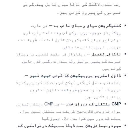
رضامندی لاگنگ کی ناکامیاں قابل پیش گوئی
نمونوں کی پیروی کرتی ہیں۔
کنفیگریشن سیاق و سباق غائب ہے
— فی صارف
ریکارڈز موجود ہیں لیکن اس وقت نافذ رازداری
نوٹس اور بینر کنفیگریشن قابل اعتماد طریقے سے
دوبارہ نہیں بنائی جا سکتی
ناکافی تفصیل
— ریکارڈز فی مقصد تفصیل یا وینڈر
فہرست کے بغیر بولین رضامندی دی گئی قدر حاصل
کرتے ہیں
ڈاؤن اسٹریم پروپیگیشن کا کوئی ثبوت نہیں
—
رضامندی حاصل کی گئی لیکن اس بات کا کوئی ریکارڈ
نہیں کہ آیا یہ صحیح طریقے سے ڈاؤن اسٹریم
وینڈرز تک پہنچی
CMP منتقلی کے دوران خلاء
— جب CMP وینڈر تبدیل
ہوا، تاریخی لاگ صحیح طریقے سے منتقل نہیں ہوا،
پہلے کے دور میں شواہدی خلاء چھوڑ گیا
سیودونیمائزیشن جسے ڈیٹا سبجیکٹ درخواستوں کے