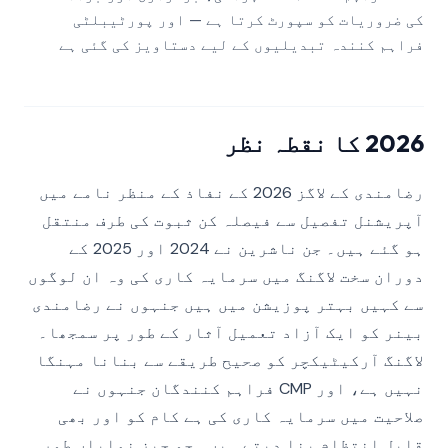
کی ضروریات کو سپورٹ کرتا ہے — اور پورٹیبلٹی
فراہم کنندہ تبدیلیوں کے لیے دستاویز کی گئی ہے
2026 کا نقطہ نظر
رضامندی کے لاگز 2026 کے نفاذ کے منظر نامے میں
آپریشنل تفصیل سے فیصلہ کن ثبوت کی طرف منتقل
ہو گئے ہیں۔ جن ناشرین نے 2024 اور 2025 کے
دوران سخت لاگنگ میں سرمایہ کاری کی وہ ان لوگوں
سے کہیں بہتر پوزیشن میں ہیں جنہوں نے رضامندی
بینر کو ایک آزاد تعمیل آثار کے طور پر سمجھا۔
لاگنگ آرکیٹیکچر کو صحیح طریقے سے بنانا مہنگا
نہیں ہے، اور CMP فراہم کنندگان جنہوں نے
صلاحیت میں سرمایہ کاری کی ہے کام کو اور بھی
قابل انتظام بنا دیتے ہیں۔ جو چیز نمایاں طور