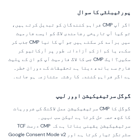
پورٹیبلٹی کا سوال
اگر آپ CMP فراہم کنندگان کو تبدیل کرتے ہیں،
تو کیا آپ تاریخی رضامندی لاگ کو ایسے فارمیٹ
میں برآمد کر سکتے ہیں جو آپ کا نیا CMP جذب کر
سکے، یا کم از کم آزادانہ طور پر آرکائیو کر
سکیں؟ ایک CMP جس کا لاگ فارمیٹ آپ کو ان کے پلیٹ
فارم سے باندھ دیتا ہے تحقیقات کے دوران خطرہ
ہے اگر فراہم کنندہ کا رشتہ متنازعہ ہو جائے۔
گوگل سرٹیفیکیشن اوور لیپ
گوگل کا CMP سرٹیفیکیشن عمل لاگنگ کی ضروریات
کا کچھ حصہ حل کرتا ہے لیکن سب نہیں۔
سرٹیفیکیشن یقینی بناتا ہے کہ CMP درست TCF
سٹرنگز تیار کرتا ہے اور Google Consent Mode v2