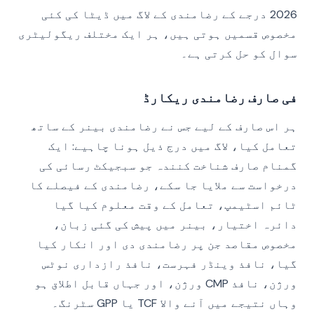
2026 درجے کے رضامندی کے لاگ میں ڈیٹا کی کئی
مخصوص قسمیں ہوتی ہیں، ہر ایک مختلف ریگولیٹری
سوال کو حل کرتی ہے۔
فی صارف رضامندی ریکارڈ
ہر اس صارف کے لیے جس نے رضامندی بینر کے ساتھ
تعامل کیا، لاگ میں درج ذیل ہونا چاہیے: ایک
گمنام صارف شناخت کنندہ جو سبجیکٹ رسائی کی
درخواست سے ملایا جا سکے، رضامندی کے فیصلے کا
ٹائم اسٹیمپ، تعامل کے وقت معلوم کیا گیا
دائرہ اختیار، بینر میں پیش کی گئی زبان،
مخصوص مقاصد جن پر رضامندی دی اور انکار کیا
گیا، نافذ وینڈر فہرست، نافذ رازداری نوٹس
ورژن، نافذ CMP ورژن، اور جہاں قابل اطلاق ہو
وہاں نتیجے میں آنے والا TCF یا GPP سٹرنگ۔