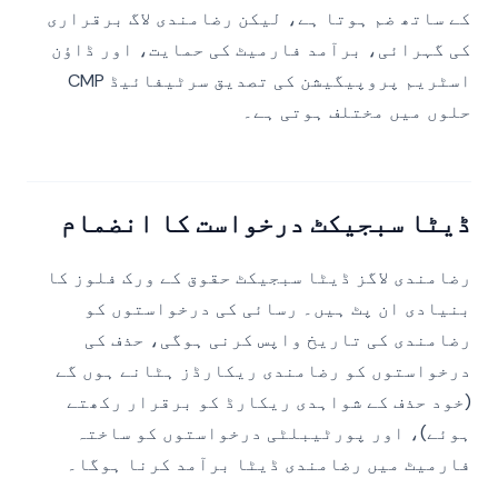
کے ساتھ ضم ہوتا ہے، لیکن رضامندی لاگ برقراری
کی گہرائی، برآمد فارمیٹ کی حمایت، اور ڈاؤن
اسٹریم پروپیگیشن کی تصدیق سرٹیفائیڈ CMP
حلوں میں مختلف ہوتی ہے۔
ڈیٹا سبجیکٹ درخواست کا انضمام
رضامندی لاگز ڈیٹا سبجیکٹ حقوق کے ورک فلوز کا
بنیادی ان پٹ ہیں۔ رسائی کی درخواستوں کو
رضامندی کی تاریخ واپس کرنی ہوگی، حذف کی
درخواستوں کو رضامندی ریکارڈز ہٹانے ہوں گے
(خود حذف کے شواہدی ریکارڈ کو برقرار رکھتے
ہوئے)، اور پورٹیبلٹی درخواستوں کو ساختہ
فارمیٹ میں رضامندی ڈیٹا برآمد کرنا ہوگا۔