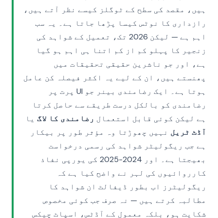
ہیں، مقصد کی سطح کے ٹوگلز کیسے نظر آتے ہیں،
رازداری کا نوٹس کیسا پڑھا جاتا ہے۔ یہ سب
اہم ہے — لیکن 2026 تک، تعمیل کے شواہد کی
زنجیر کا پہلو کم از کم اتنا ہی اہم ہو گیا
ہے، اور جو ناشرین حقیقی تحقیقات میں
پھنستے ہیں، ان کے لیے یہ اکثر فیصلہ کن عامل
ہوتا ہے۔ ایک رضامندی بینر جو UI پرت پر
رضامندی کو بالکل درست طریقے سے حاصل کرتا
ہے لیکن کوئی قابل استعمال
رضامندی کا لاگ
یا
آڈٹ ٹریل
نہیں چھوڑتا وہ مؤثر طور پر بیکار
ہے جب ریگولیٹر شواہد کی رسمی درخواست
بھیجتا ہے۔ اور 2024-2025 کی یورپی نفاذ
کارروائیوں کی لہر نے واضح کیا ہے کہ
ریگولیٹرز اب بطور ڈیفالٹ ان شواہد کا
مطالبہ کرتے ہیں — نہ صرف جب کوئی مخصوص
شکایت ہو، بلکہ معمول کے آڈٹس، اسپاٹ چیکس