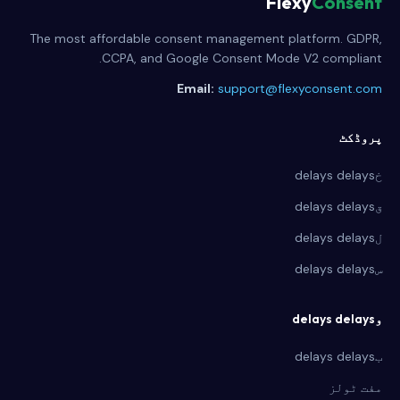
Flexy
Consent
The most affordable consent management platform. GDPR,
CCPA, and Google Consent Mode V2 compliant.
Email:
support@flexyconsent.com
پروڈکٹ
خdelays delays
قdelays delays
لdelays delays
سdelays delays
وdelays delays
بdelays delays
مفت ٹولز