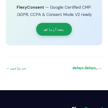
FlexyConsent
— Google Certified CMP.
GDPR, CCPA & Consent Mode V2 ready.
مفت آزمائش
← بdelays delays
سب پڑھیں →