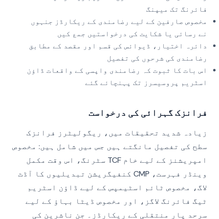
فائرنگ تک میپنگ
مخصوص صارفین کے لیے رضامندی کے ریکارڈز جنہوں
نے رسائی یا شکایت کی درخواستیں جمع کیں
دائرہ اختیار، ڈیوائس کی قسم اور مقصد کے مطابق
رضامندی کی شرحوں کی تفصیل
اس بات کا ثبوت کہ رضامندی واپسی کے واقعات ڈاؤن
اسٹریم پروسیسرز تک پہنچائے گئے
فرانزک گہرائی کی درخواست
زیادہ شدید تحقیقات میں، ریگولیٹرز فرانزک
سطح کی تفصیل مانگتے ہیں جس میں شامل ہیں: مخصوص
امپریشنز کے لیے خام TCF سٹرنگ، اس وقت مکمل
وینڈر فہرست، CMP کنفیگریشن تبدیلیوں کا آڈٹ
لاگ، مخصوص ٹائم اسٹیمپس کے لیے ڈاؤن اسٹریم
ٹیگ فائرنگ لاگز، اور مخصوص ڈیٹا بہاؤ کے لیے
سرحد پار منتقلی کے ریکارڈز۔ جن ناشرین کی