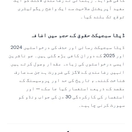
کافی شواہد۔ رہنمائی نے رضامندی لاگنگ کو ایک
مفید آپریشنل صلاحیت سے ایک واضح ریگولیٹری
توقع تک بلند کیا۔
ڈیٹا سبجیکٹ حقوق کے حجم میں اضافہ
ڈیٹا سبجیکٹ رسائی اور حذف کی درخواستیں 2024
اور 2025 کے دوران کافی بڑھ گئی ہیں۔ جو ناشرین
ایسی درخواستوں کی زیادہ مقدار وصول کرتے ہیں
انہیں رضامندی کے لاگز کی ضرورت ہے جن سے صارف
شناخت کنندہ، تاریخ کی حد اور پروسیسنگ کے
مقصد کے ذریعے استفسار کیا جا سکے — اور
استفسار کی کارکردگی 30 دن کی جواب ونڈو کو
سپورٹ کرنی چاہیے۔