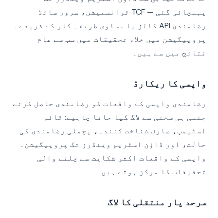
پہنچائی گئی — TCF ٹرانسمیشن، سرور سائڈ
رضامندی API کالز یا مساوی طریقہ کار کے ذریعے۔
پروپیگیشن میں خلاء تحقیقات میں سب سے عام
نتائج میں سے ہیں۔
واپسی کا ریکارڈ
رضامندی واپسی کے واقعات کو رضامندی حاصل کرنے
جتنی ہی سختی سے لاگ کیا جانا چاہیے: ٹائم
اسٹیمپ، صارف شناخت کنندہ، پچھلی رضامندی کی
حالت، اور ڈاؤن اسٹریم وینڈرز تک پروپیگیشن۔
واپسی کے واقعات اکثر شکایت سے چلنے والی
تحقیقات کا مرکز ہوتے ہیں۔
سرحد پار منتقلی کا لاگ