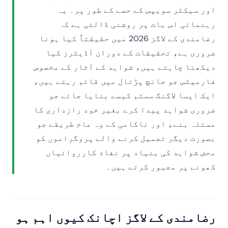
اور سیکٹر سویپس کے حصے کے طور پر۔ یہ
رہنمائی اس بات پر روشنی ڈالتی ہے کہ
رضامندی کے لاگز 2026 میں حقیقتاً کیا ہونا
ضروری ہے، تحقیقات کے دوران آڈیٹرز کیا
دیکھنا چاہتے ہیں، شواہد کے آثار کے مخصوص
فارمیٹس جو جانچ پڑتال میں قائم رہتے ہیں،
ایک ایسا لاگنگ سسٹم کیسے بنایا جائے جو
ضروری شواہد پیدا کرے بغیر خود رازداری کا
مسئلہ بنے، اور ناکامی کے وہ عام طریقے جو
بصورت دیگر تعمیل کرنے والے پروگراموں کو
محض شواہد کی بنیاد پر نفاذ کارروائیاں
کھونے پر مجبور کرتے ہیں۔
رضامندی کے لاگز اچانک کیوں اہم ہو