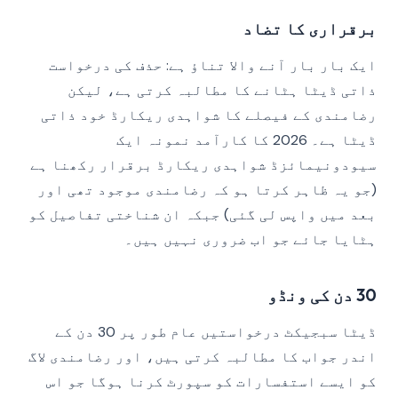
برقراری کا تضاد
ایک بار بار آنے والا تناؤ ہے: حذف کی درخواست
ذاتی ڈیٹا ہٹانے کا مطالبہ کرتی ہے، لیکن
رضامندی کے فیصلے کا شواہدی ریکارڈ خود ذاتی
ڈیٹا ہے۔ 2026 کا کارآمد نمونہ ایک
سیودونیمائزڈ شواہدی ریکارڈ برقرار رکھنا ہے
(جو یہ ظاہر کرتا ہو کہ رضامندی موجود تھی اور
بعد میں واپس لی گئی) جبکہ ان شناختی تفاصیل کو
ہٹایا جائے جو اب ضروری نہیں ہیں۔
30 دن کی ونڈو
ڈیٹا سبجیکٹ درخواستیں عام طور پر 30 دن کے
اندر جواب کا مطالبہ کرتی ہیں، اور رضامندی لاگ
کو ایسے استفسارات کو سپورٹ کرنا ہوگا جو اس