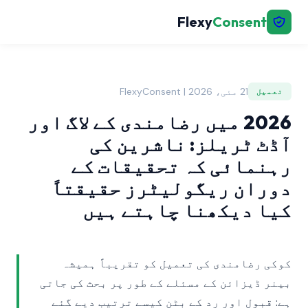
Flexy
Consent
21 مئی، 2026 | FlexyConsent
تعمیل
2026 میں رضامندی کے لاگ اور
آڈٹ ٹریلز: ناشرین کی
رہنمائی کہ تحقیقات کے
دوران ریگولیٹرز حقیقتاً
کیا دیکھنا چاہتے ہیں
کوکی رضامندی کی تعمیل کو تقریباً ہمیشہ
بینر ڈیزائن کے مسئلے کے طور پر بحث کی جاتی
ہے: قبول اور رد کے بٹن کیسے ترتیب دیے گئے