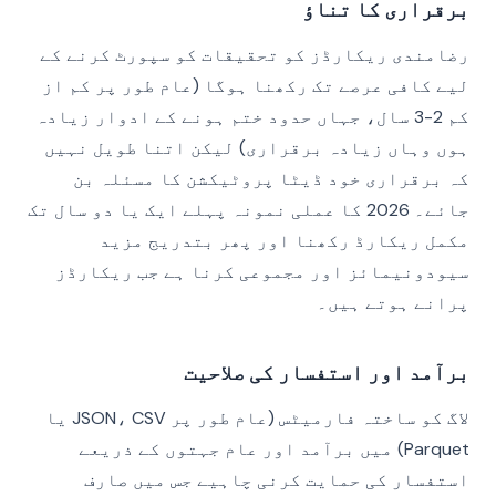
برقراری کا تناؤ
رضامندی ریکارڈز کو تحقیقات کو سپورٹ کرنے کے
لیے کافی عرصے تک رکھنا ہوگا (عام طور پر کم از
کم 2-3 سال، جہاں حدود ختم ہونے کے ادوار زیادہ
ہوں وہاں زیادہ برقراری) لیکن اتنا طویل نہیں
کہ برقراری خود ڈیٹا پروٹیکشن کا مسئلہ بن
جائے۔ 2026 کا عملی نمونہ پہلے ایک یا دو سال تک
مکمل ریکارڈ رکھنا اور پھر بتدریج مزید
سیودونیمائز اور مجموعی کرنا ہے جب ریکارڈز
پرانے ہوتے ہیں۔
برآمد اور استفسار کی صلاحیت
لاگ کو ساختہ فارمیٹس (عام طور پر JSON، CSV یا
Parquet) میں برآمد اور عام جہتوں کے ذریعے
استفسار کی حمایت کرنی چاہیے جس میں صارف