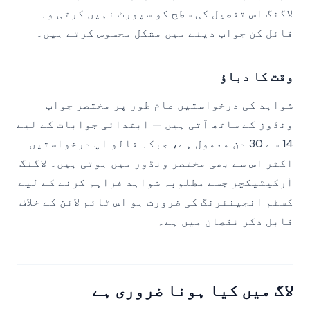
لاگنگ اس تفصیل کی سطح کو سپورٹ نہیں کرتی وہ
قائل کن جواب دینے میں مشکل محسوس کرتے ہیں۔
وقت کا دباؤ
شواہد کی درخواستیں عام طور پر مختصر جواب
ونڈوز کے ساتھ آتی ہیں — ابتدائی جوابات کے لیے
14 سے 30 دن معمول ہے، جبکہ فالو اپ درخواستیں
اکثر اس سے بھی مختصر ونڈوز میں ہوتی ہیں۔ لاگنگ
آرکیٹیکچر جسے مطلوبہ شواہد فراہم کرنے کے لیے
کسٹم انجینئرنگ کی ضرورت ہو اس ٹائم لائن کے خلاف
قابل ذکر نقصان میں ہے۔
لاگ میں کیا ہونا ضروری ہے