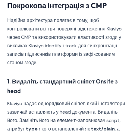
Покрокова інтеграція з CMP
Надійна архітектура полягає в тому, щоб
контролювати всі три поверхні відстеження Klaviyo
через CMP та використовувати властивості згоди у
викликах Klaviyo identify і track для синхронізації
записів підписників платформи із зафіксованим
станом згоди.
1. Видаліть стандартний сніпет Onsite з
head
Klaviyo надає однорядковий сніпет, який інсталятори
зазвичай вставляють у head документа. Видаліть
його. Замініть його на елемент-заповнювач script,
атрибут
type
якого встановлений як
text/plain
, а