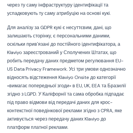
через ту саму інфраструктуру ідентифікації та
успадковують ту саму атрибуцію на основі кукі.
Для аналізу за GDPR кукі є несуттєвим, дані, що
залишають сторінку, є персональними даними,
оскільки прив'язані до постійного ідентифікатора, а
Klaviyo зареєстрований у Сполучених Штатах, що
робить передачу даних предметом регулювання EU-
US Data Privacy Framework. Усі три умови однозначно
відносять відстеження Klaviyo Onsite до категорії
«вимагає попередньої згоди» в EU, UK, EEA та Бразилії
згідно з LGPD. У Каліфорнії та сама обробка підпадає
під право відмови від передачі даних для крос-
контекстної поведінкової реклами згідно з CPRA, яке
активується через передачу даних Klaviyo до
платформ платної реклами.