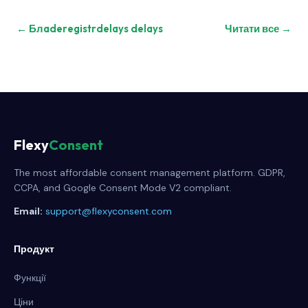
← Блaderegistrdelays delays
Читати все →
Flexy
Consent
The most affordable consent management platform. GDPR,
CCPA, and Google Consent Mode V2 compliant.
Email:
support@flexyconsent.com
Продукт
Функції
Ціни