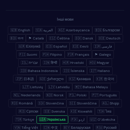
Інші мови
🇬🇧 English
🇸🇦 العربية
🇦🇿 Azərbaycanca
🇧🇬 Български
🇧🇩 বাংলা
🏴 Català
🇨🇿 Čeština
🇩🇰 Dansk
🇩🇪 Deutsch
🇬🇷 Ελληνικά
🇪🇸 Español
🇪🇪 Eesti
🇮🇷 فارسی
🇫🇮 Suomi
🇵🇭 Filipino
🇫🇷 Français
🏴 Galego
🇮🇱 עברית
🇮🇳 हिन्दी
🇭🇷 Hrvatski
🇭🇺 Magyar
🇮🇩 Bahasa Indonesia
🇮🇸 Íslenska
🇮🇹 Italiano
🇯🇵 日本語
🇬🇪 ქართული
🇰🇿 Қазақша
🇰🇷 한국어
🇱🇹 Lietuvių
🇱🇻 Latviešu
🇲🇾 Bahasa Melayu
🇳🇱 Nederlands
🇳🇴 Norsk
🇵🇱 Polski
🇵🇹 Português
🇷🇴 Română
🇸🇰 Slovenčina
🇸🇮 Slovenščina
🇦🇱 Shqip
🇷🇸 Српски
🇸🇪 Svenska
🇰🇪 Kiswahili
🇹🇭 ไทย
🇹🇷 Türkçe
🇺🇦 Українська
🇵🇰 اردو
🇺🇿 Oʻzbekcha
🇻🇳 Tiếng Việt
🇨🇳 中文
🇧🇾 Беларуская
🇷🇺 Русский