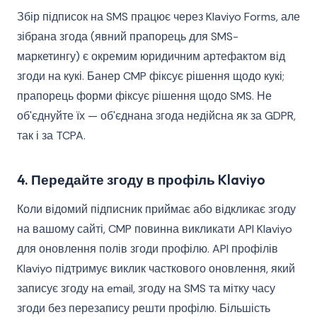
Збір підписок на SMS працює через Klaviyo Forms, але
зібрана згода (явний прапорець для SMS-
маркетингу) є окремим юридичним артефактом від
згоди на кукі. Банер CMP фіксує рішення щодо кукі;
прапорець форми фіксує рішення щодо SMS. Не
об'єднуйте їх — об'єднана згода недійсна як за GDPR,
так і за TCPA.
4. Передайте згоду в профіль Klaviyo
Коли відомий підписник приймає або відкликає згоду
на вашому сайті, CMP повинна викликати API Klaviyo
для оновлення полів згоди профілю. API профілів
Klaviyo підтримує виклик часткового оновлення, який
записує згоду на email, згоду на SMS та мітку часу
згоди без перезапису решти профілю. Більшість