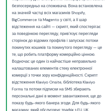
безпосередньо на споживача. Вона встановлена
на значній частці всіх магазинів Shopify,
BigCommerce та Magento у світі, а її шар
відстеження на сайті — скрипт, який спостерігає
за поведінкою перегляду, прив'язує перегляди
сторінок до відомих профілів і запускає потоки
покинутих кошиків та покинутого перегляду — це
те, що робить платформу комерційно цінною.
Водночас це один із найчастіше неправильно
налаштованих елементів стеку електронної
комерції з точки зору конфіденційності. Скрипт
відстеження Klaviyo Onsite, бібліотека Klaviyo
Forms та потоки підписки на SMS збирають
персональні дані в момент завантаження, ще до
показу будь-якого банера згоди. Для будь-якого
магазину, який обслуговує трафік з EU, UK,