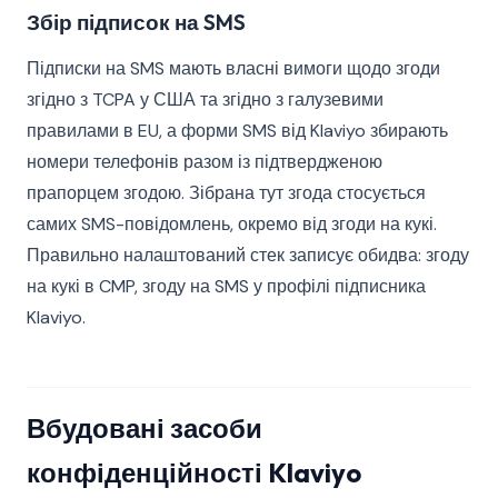
Збір підписок на SMS
Підписки на SMS мають власні вимоги щодо згоди
згідно з TCPA у США та згідно з галузевими
правилами в EU, а форми SMS від Klaviyo збирають
номери телефонів разом із підтвердженою
прапорцем згодою. Зібрана тут згода стосується
самих SMS-повідомлень, окремо від згоди на кукі.
Правильно налаштований стек записує обидва: згоду
на кукі в CMP, згоду на SMS у профілі підписника
Klaviyo.
Вбудовані засоби
конфіденційності Klaviyo