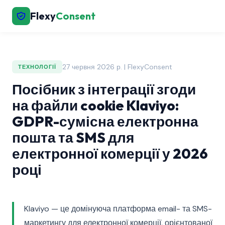
Flexy
Consent
27 червня 2026 р. | FlexyConsent
ТЕХНОЛОГІЇ
Посібник з інтеграції згоди
на файли cookie Klaviyo:
GDPR-сумісна електронна
пошта та SMS для
електронної комерції у 2026
році
Klaviyo — це домінуюча платформа email- та SMS-
маркетингу для електронної комерції, орієнтованої