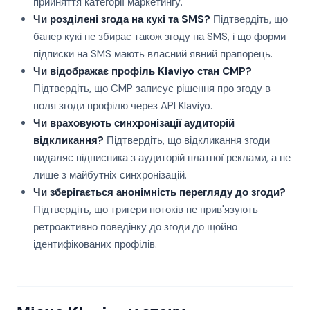
прийняття категорії маркетингу.
Чи розділені згода на кукі та SMS?
Підтвердіть, що
банер кукі не збирає також згоду на SMS, і що форми
підписки на SMS мають власний явний прапорець.
Чи відображає профіль Klaviyo стан CMP?
Підтвердіть, що CMP записує рішення про згоду в
поля згоди профілю через API Klaviyo.
Чи враховують синхронізації аудиторій
відкликання?
Підтвердіть, що відкликання згоди
видаляє підписника з аудиторій платної реклами, а не
лише з майбутніх синхронізацій.
Чи зберігається анонімність перегляду до згоди?
Підтвердіть, що тригери потоків не прив'язують
ретроактивно поведінку до згоди до щойно
ідентифікованих профілів.