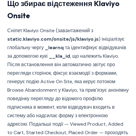
Що збирає відстеження Klaviyo
Onsite
Сніпет Klaviyo Onsite (завантажений з
static.klaviyo.com/onsite/js/klaviyo.js
) ініціалізує
глобальну чергу
_learnq
та ідентифікує відвідувачів
за допомогою кукі
__kla_id
, що належить Klaviyo.
Після встановлення він автоматично звітує про
перегляди сторінок, фіксує взаємодії з формами,
генерує подію Active On Site, яка керує потоком
Browse Abandonment у Klaviyo, та прив'язує анонімну
поведінку перегляду до відомого профілю
підписника в момент, коли відвідувач входить в
систему або надсилає форму з електронною
адресою. Подальші події — Viewed Product, Added
to Cart, Started Checkout, Placed Order — проходять