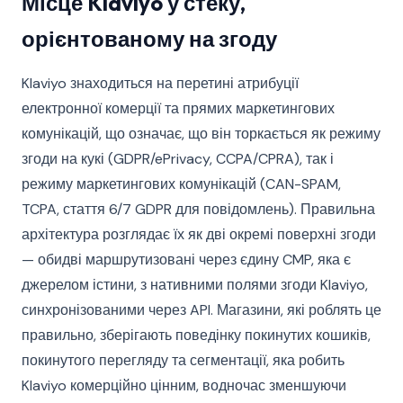
Місце Klaviyo у стеку,
орієнтованому на згоду
Klaviyo знаходиться на перетині атрибуції
електронної комерції та прямих маркетингових
комунікацій, що означає, що він торкається як режиму
згоди на кукі (GDPR/ePrivacy, CCPA/CPRA), так і
режиму маркетингових комунікацій (CAN-SPAM,
TCPA, стаття 6/7 GDPR для повідомлень). Правильна
архітектура розглядає їх як дві окремі поверхні згоди
— обидві маршрутизовані через єдину CMP, яка є
джерелом істини, з нативними полями згоди Klaviyo,
синхронізованими через API. Магазини, які роблять це
правильно, зберігають поведінку покинутих кошиків,
покинутого перегляду та сегментації, яка робить
Klaviyo комерційно цінним, водночас зменшуючи