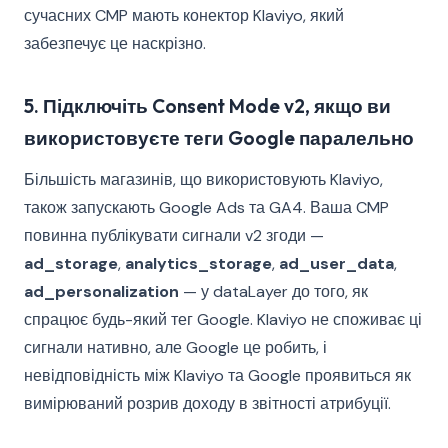
сучасних CMP мають конектор Klaviyo, який
забезпечує це наскрізно.
5. Підключіть Consent Mode v2, якщо ви
використовуєте теги Google паралельно
Більшість магазинів, що використовують Klaviyo,
також запускають Google Ads та GA4. Ваша CMP
повинна публікувати сигнали v2 згоди —
ad_storage
,
analytics_storage
,
ad_user_data
,
ad_personalization
— у dataLayer до того, як
спрацює будь-який тег Google. Klaviyo не споживає ці
сигнали нативно, але Google це робить, і
невідповідність між Klaviyo та Google проявиться як
вимірюваний розрив доходу в звітності атрибуції.