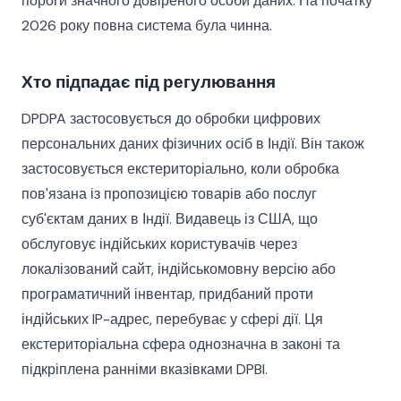
пороги значного довіреного особи даних. На початку
2026 року повна система була чинна.
Хто підпадає під регулювання
DPDPA застосовується до обробки цифрових
персональних даних фізичних осіб в Індії. Він також
застосовується екстериторіально, коли обробка
пов'язана із пропозицією товарів або послуг
суб'єктам даних в Індії. Видавець із США, що
обслуговує індійських користувачів через
локалізований сайт, індійськомовну версію або
програматичний інвентар, придбаний проти
індійських IP-адрес, перебуває у сфері дії. Ця
екстериторіальна сфера однозначна в законі та
підкріплена ранніми вказівками DPBI.