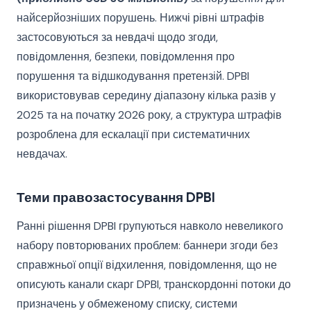
найсерйозніших порушень. Нижчі рівні штрафів
застосовуються за невдачі щодо згоди,
повідомлення, безпеки, повідомлення про
порушення та відшкодування претензій. DPBI
використовував середину діапазону кілька разів у
2025 та на початку 2026 року, а структура штрафів
розроблена для ескалації при систематичних
невдачах.
Теми правозастосування DPBI
Ранні рішення DPBI групуються навколо невеликого
набору повторюваних проблем: баннери згоди без
справжньої опції відхилення, повідомлення, що не
описують канали скарг DPBI, транскордонні потоки до
призначень у обмеженому списку, системи