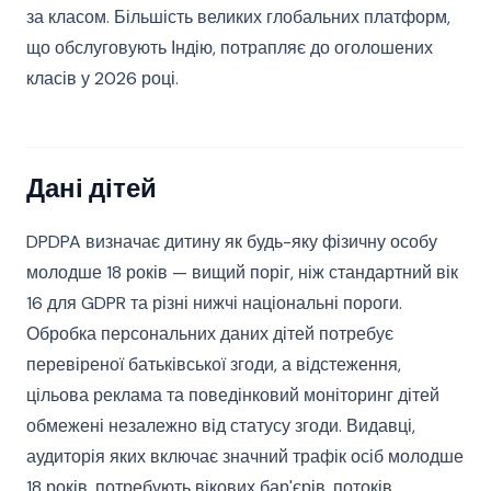
за класом. Більшість великих глобальних платформ,
що обслуговують Індію, потрапляє до оголошених
класів у 2026 році.
Дані дітей
DPDPA визначає дитину як будь-яку фізичну особу
молодше 18 років — вищий поріг, ніж стандартний вік
16 для GDPR та різні нижчі національні пороги.
Обробка персональних даних дітей потребує
перевіреної батьківської згоди, а відстеження,
цільова реклама та поведінковий моніторинг дітей
обмежені незалежно від статусу згоди. Видавці,
аудиторія яких включає значний трафік осіб молодше
18 років, потребують вікових бар'єрів, потоків