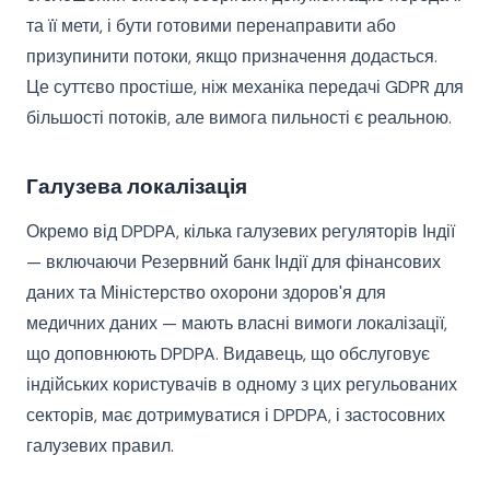
та її мети, і бути готовими перенаправити або
призупинити потоки, якщо призначення додасться.
Це суттєво простіше, ніж механіка передачі GDPR для
більшості потоків, але вимога пильності є реальною.
Галузева локалізація
Окремо від DPDPA, кілька галузевих регуляторів Індії
— включаючи Резервний банк Індії для фінансових
даних та Міністерство охорони здоров'я для
медичних даних — мають власні вимоги локалізації,
що доповнюють DPDPA. Видавець, що обслуговує
індійських користувачів в одному з цих регульованих
секторів, має дотримуватися і DPDPA, і застосовних
галузевих правил.