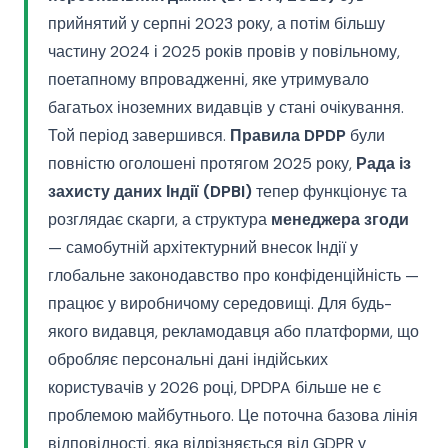
прийнятий у серпні 2023 року, а потім більшу
частину 2024 і 2025 років провів у повільному,
поетапному впровадженні, яке утримувало
багатьох іноземних видавців у стані очікування.
Той період завершився.
Правила DPDP
були
повністю оголошені протягом 2025 року,
Рада із
захисту даних Індії (DPBI)
тепер функціонує та
розглядає скарги, а структура
менеджера згоди
— самобутній архітектурний внесок Індії у
глобальне законодавство про конфіденційність —
працює у виробничому середовищі. Для будь-
якого видавця, рекламодавця або платформи, що
обробляє персональні дані індійських
користувачів у 2026 році, DPDPA більше не є
проблемою майбутнього. Це поточна базова лінія
відповідності, яка відрізняється від GDPR у