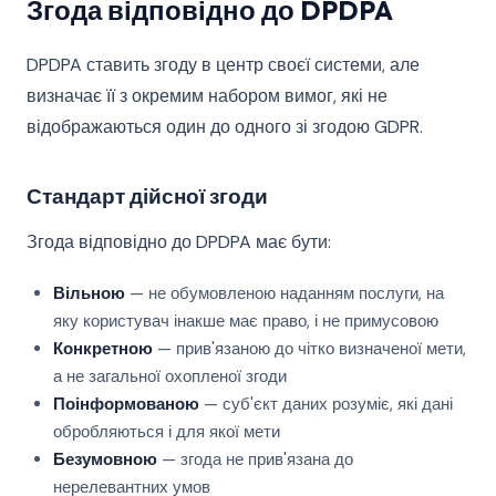
Згода відповідно до DPDPA
DPDPA ставить згоду в центр своєї системи, але
визначає її з окремим набором вимог, які не
відображаються один до одного зі згодою GDPR.
Стандарт дійсної згоди
Згода відповідно до DPDPA має бути:
Вільною
— не обумовленою наданням послуги, на
яку користувач інакше має право, і не примусовою
Конкретною
— прив'язаною до чітко визначеної мети,
а не загальної охопленої згоди
Поінформованою
— суб'єкт даних розуміє, які дані
обробляються і для якої мети
Безумовною
— згода не прив'язана до
нерелевантних умов