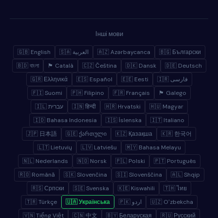
Інші мови
🇬🇧 English
🇸🇦 العربية
🇦🇿 Azərbaycanca
🇧🇬 Български
🇧🇩 বাংলা
🏴 Català
🇨🇿 Čeština
🇩🇰 Dansk
🇩🇪 Deutsch
🇬🇷 Ελληνικά
🇪🇸 Español
🇪🇪 Eesti
🇮🇷 فارسی
🇫🇮 Suomi
🇵🇭 Filipino
🇫🇷 Français
🏴 Galego
🇮🇱 עברית
🇮🇳 हिन्दी
🇭🇷 Hrvatski
🇭🇺 Magyar
🇮🇩 Bahasa Indonesia
🇮🇸 Íslenska
🇮🇹 Italiano
🇯🇵 日本語
🇬🇪 ქართული
🇰🇿 Қазақша
🇰🇷 한국어
🇱🇹 Lietuvių
🇱🇻 Latviešu
🇲🇾 Bahasa Melayu
🇳🇱 Nederlands
🇳🇴 Norsk
🇵🇱 Polski
🇵🇹 Português
🇷🇴 Română
🇸🇰 Slovenčina
🇸🇮 Slovenščina
🇦🇱 Shqip
🇷🇸 Српски
🇸🇪 Svenska
🇰🇪 Kiswahili
🇹🇭 ไทย
🇹🇷 Türkçe
🇺🇦 Українська
🇵🇰 اردو
🇺🇿 Oʻzbekcha
🇻🇳 Tiếng Việt
🇨🇳 中文
🇧🇾 Беларуская
🇷🇺 Русский