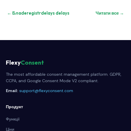
← Блaderegistrdelays delays
Читати все →
Flexy
Consent
The most affordable consent management platform. GDPR,
CCPA, and Google Consent Mode V2 compliant.
Email:
support@flexyconsent.com
Продукт
Функції
Ціни