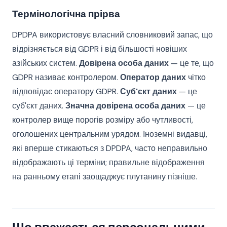
Термінологічна прірва
DPDPA використовує власний словниковий запас, що
відрізняється від GDPR і від більшості новіших
азійських систем.
Довірена особа даних
— це те, що
GDPR називає контролером.
Оператор даних
чітко
відповідає оператору GDPR.
Суб'єкт даних
— це
суб'єкт даних.
Значна довірена особа даних
— це
контролер вище порогів розміру або чутливості,
оголошених центральним урядом. Іноземні видавці,
які вперше стикаються з DPDPA, часто неправильно
відображають ці терміни; правильне відображення
на ранньому етапі заощаджує плутанину пізніше.