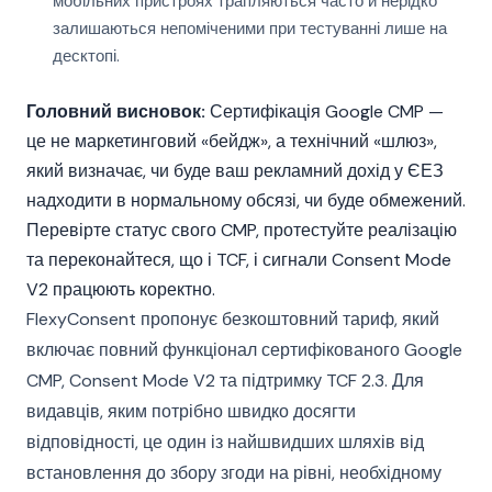
мобільних пристроях трапляються часто й нерідко
залишаються непоміченими при тестуванні лише на
десктопі.
Головний висновок:
Сертифікація Google CMP —
це не маркетинговий «бейдж», а технічний «шлюз»,
який визначає, чи буде ваш рекламний дохід у ЄЕЗ
надходити в нормальному обсязі, чи буде обмежений.
Перевірте статус свого CMP, протестуйте реалізацію
та переконайтеся, що і TCF, і сигнали Consent Mode
V2 працюють коректно.
FlexyConsent пропонує безкоштовний тариф, який
включає повний функціонал сертифікованого Google
CMP, Consent Mode V2 та підтримку TCF 2.3. Для
видавців, яким потрібно швидко досягти
відповідності, це один із найшвидших шляхів від
встановлення до збору згоди на рівні, необхідному