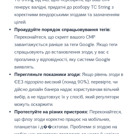
генерує валідні, придатні до розбору TC String з
коректними вендорськими згодами та зазначенням
цілей.
Проаудуйте порядок спрацьовування тегів:
Переконайтеся, що скрипт вашого CMP
завантажується раніше за теги Google. Якщо теги
спрацьовують до встановлення згоди, у вас є
прогалина у відповідності, яку системи Google
виявлять.
Перегляньте показники згоди:
Якщо рівень згоди в
ЄЕЗ підозріло високий (понад 90%), перевірте, чи
дійсно дизайн банера надає користувачам вільний
вибір, а не підштовхує їх у спосіб, який регулятори
можуть оскаржити.
Протестуйте на різних пристроях:
Переконайтеся,
що флоу згоди коректно працює на мобільних,
планшетах і д��сктопах. Проблеми зі згодою на