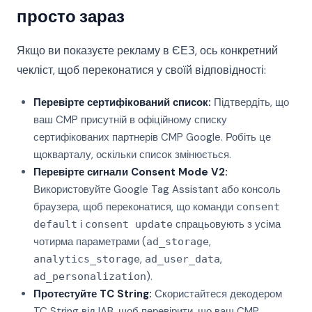
просто зараз
Якщо ви показуєте рекламу в ЄЕЗ, ось конкретний
чекліст, щоб переконатися у своїй відповідності:
Перевірте сертифікований список:
Підтвердіть, що
ваш CMP присутній в офіційному списку
сертифікованих партнерів CMP Google. Робіть це
щокварталу, оскільки список змінюється.
Перевірте сигнали Consent Mode V2:
Використовуйте Google Tag Assistant або консоль
браузера, щоб переконатися, що команди
consent
і
спрацьовують з усіма
default
consent update
чотирма параметрами (
,
ad_storage
,
,
analytics_storage
ad_user_data
).
ad_personalization
Протестуйте TC String:
Скористайтеся декодером
TC String від IAB, щоб перевірити, що ваш CMP