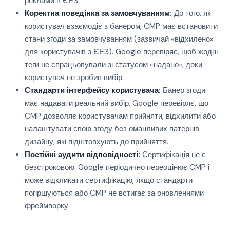
реклами в ЄЕЗ.
Коректна поведінка за замовчуванням:
До того, як
користувач взаємодіє з банером, CMP має встановити
стани згоди за замовчуванням (зазвичай «відхилено»
для користувачів з ЄЕЗ). Google перевіряє, щоб жодні
теги не спрацьовували зі статусом «надано», доки
користувач не зробив вибір.
Стандарти інтерфейсу користувача:
Банер згоди
має надавати реальний вибір. Google перевіряє, що
CMP дозволяє користувачам прийняти, відхилити або
налаштувати свою згоду без оманливих патернів
дизайну, які підштовхують до прийняття.
Постійні аудити відповідності:
Сертифікація не є
безстроковою. Google періодично переоцінює CMP і
може відкликати сертифікацію, якщо стандарти
погіршуються або CMP не встигає за оновленнями
фреймворку.