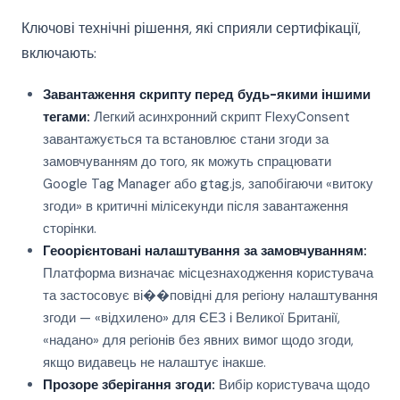
Ключові технічні рішення, які сприяли сертифікації,
включають:
Завантаження скрипту перед будь-якими іншими
тегами:
Легкий асинхронний скрипт FlexyConsent
завантажується та встановлює стани згоди за
замовчуванням до того, як можуть спрацювати
Google Tag Manager або gtag.js, запобігаючи «витоку
згоди» в критичні мілісекунди після завантаження
сторінки.
Геоорієнтовані налаштування за замовчуванням:
Платформа визначає місцезнаходження користувача
та застосовує ві��повідні для регіону налаштування
згоди — «відхилено» для ЄЕЗ і Великої Британії,
«надано» для регіонів без явних вимог щодо згоди,
якщо видавець не налаштує інакше.
Прозоре зберігання згоди:
Вибір користувача щодо