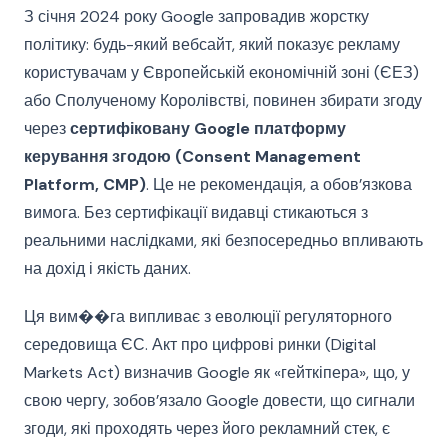
З січня 2024 року Google запровадив жорстку
політику: будь-який вебсайт, який показує рекламу
користувачам у Європейській економічній зоні (ЄЕЗ)
або Сполученому Королівстві, повинен збирати згоду
через
сертифіковану Google платформу
керування згодою (Consent Management
Platform, CMP)
. Це не рекомендація, а обов’язкова
вимога. Без сертифікації видавці стикаються з
реальними наслідками, які безпосередньо впливають
на дохід і якість даних.
Ця вим��га випливає з еволюції регуляторного
середовища ЄС. Акт про цифрові ринки (Digital
Markets Act) визначив Google як «гейткіпера», що, у
свою чергу, зобов’язало Google довести, що сигнали
згоди, які проходять через його рекламний стек, є