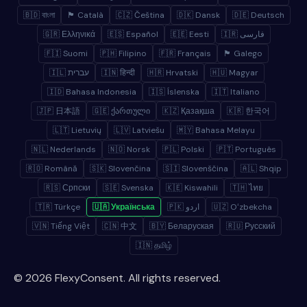
🇧🇩 বাংলা
🏴 Català
🇨🇿 Čeština
🇩🇰 Dansk
🇩🇪 Deutsch
🇬🇷 Ελληνικά
🇪🇸 Español
🇪🇪 Eesti
🇮🇷 فارسی
🇫🇮 Suomi
🇵🇭 Filipino
🇫🇷 Français
🏴 Galego
🇮🇱 עברית
🇮🇳 हिन्दी
🇭🇷 Hrvatski
🇭🇺 Magyar
🇮🇩 Bahasa Indonesia
🇮🇸 Íslenska
🇮🇹 Italiano
🇯🇵 日本語
🇬🇪 ქართული
🇰🇿 Қазақша
🇰🇷 한국어
🇱🇹 Lietuvių
🇱🇻 Latviešu
🇲🇾 Bahasa Melayu
🇳🇱 Nederlands
🇳🇴 Norsk
🇵🇱 Polski
🇵🇹 Português
🇷🇴 Română
🇸🇰 Slovenčina
🇸🇮 Slovenščina
🇦🇱 Shqip
🇷🇸 Српски
🇸🇪 Svenska
🇰🇪 Kiswahili
🇹🇭 ไทย
🇹🇷 Türkçe
🇺🇦 Українська
🇵🇰 اردو
🇺🇿 Oʻzbekcha
🇻🇳 Tiếng Việt
🇨🇳 中文
🇧🇾 Беларуская
🇷🇺 Русский
🇮🇳 தமிழ்
© 2026 FlexyConsent. All rights reserved.