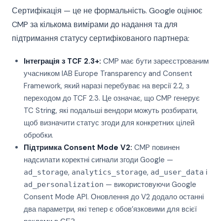
Сертифікація — це не формальність. Google оцінює
CMP за кількома вимірами до надання та для
підтримання статусу сертифікованого партнера:
Інтеграція з TCF 2.3+:
CMP має бути зареєстрованим
учасником IAB Europe Transparency and Consent
Framework, який наразі перебуває на версії 2.2, з
переходом до TCF 2.3. Це означає, що CMP генерує
TC String, які подальші вендори можуть розбирати,
щоб визначити статус згоди для конкретних цілей
обробки.
Підтримка Consent Mode V2:
CMP повинен
надсилати коректні сигнали згоди Google —
,
,
і
ad_storage
analytics_storage
ad_user_data
— використовуючи Google
ad_personalization
Consent Mode API. Оновлення до V2 додало останні
два параметри, які тепер є обов’язковими для всієї