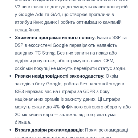
V2 ви втрачаєте доступ до змодельованих конверсій
у Google Ads та GA4, що створює прогалини в
атрибуційних даних і робить оптимізацію кампаній
ненадійною.
Зниження програматичного попиту:
Багато SSP та
DSP в екосистемі Google перевіряють наявність
валідних TC String. Без них запити на показ або
відфільтровуються, або отримують нижчі CPM,
оскільки покупці не можуть перевірити статус згоди.
Ризики невідповідності законодавству:
Окрім
заходів з боку Google, робота без належної згоди в
ЄЕЗ наражає вас на штрафи за GDPR з боку
національних органів із захисту даних. Ці штрафи
можуть сягати до 4% ��ічного світового обороту або
20 мільйонів євро — залежно від того, яка сума
більша.
Втрата довіри рекламодавців:
Прямі рекламодавці
та агентства дедалі частіше проводять аудит