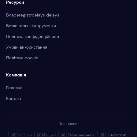
Ресурси
Блaderegistrdelays delays
Безкоштовні інструменти
Політика конфіденційності
Умови використання
Політика cookie
Компanія
Головна
Контакт
Інші мови
🇬🇧 English
🇸🇦 العربية
🇦🇿 Azərbaycanca
🇧🇬 Български