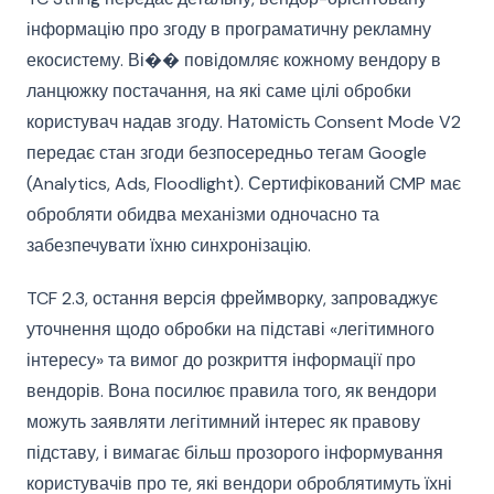
інформацію про згоду в програматичну рекламну
екосистему. Ві�� повідомляє кожному вендору в
ланцюжку постачання, на які саме цілі обробки
користувач надав згоду. Натомість Consent Mode V2
передає стан згоди безпосередньо тегам Google
(Analytics, Ads, Floodlight). Сертифікований CMP має
обробляти обидва механізми одночасно та
забезпечувати їхню синхронізацію.
TCF 2.3, остання версія фреймворку, запроваджує
уточнення щодо обробки на підставі «легітимного
інтересу» та вимог до розкриття інформації про
вендорів. Вона посилює правила того, як вендори
можуть заявляти легітимний інтерес як правову
підставу, і вимагає більш прозорого інформування
користувачів про те, які вендори оброблятимуть їхні