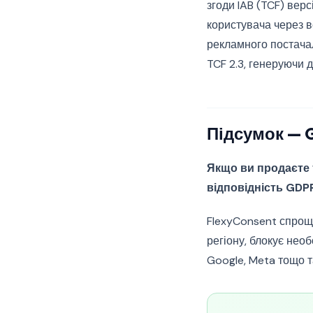
згоди IAB (TCF) верс
користувача через 
рекламного постачал
TCF 2.3, генеруючи д
Підсумок — 
Якщо ви продаєте 
відповідність GDP
FlexyConsent спрощу
регіону, блокує нео
Google, Meta тощо т