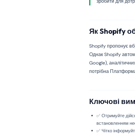
зробити для дот
Як Shopify о
Shopify пропонує вб
Однак Shopify автом
Google), аналітичних
потрібна Платформа
Ключові вим
✅ Отримуйте дійсн
встановленням нео
✅ Чітко інформуйт