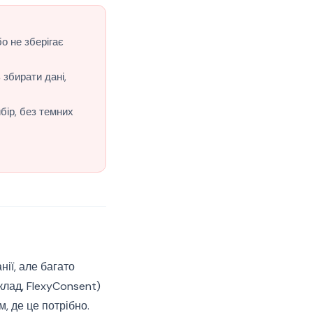
о не зберігає
 збирати дані,
бір, без темних
ії, але багато
лад, FlexyConsent)
, де це потрібно.