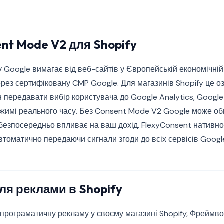
nt Mode V2 для Shopify
 Google вимагає від веб-сайтів у Європейській економічні
рез сертифіковану CMP Google. Для магазинів Shopify це о
 передавати вибір користувача до Google Analytics, Google
режимі реального часу. Без Consent Mode V2 Google може о
безпосередньо впливає на ваш дохід. FlexyConsent нативно 
томатично передаючи сигнали згоди до всіх сервісів Googl
для реклами в Shopify
програматичну рекламу у своєму магазині Shopify, Фреймво