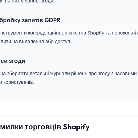
я на них у банері згоди.
 обробку запитів GDPR
нструменти конфіденційності клієнтів Shopify та переконайт
апити на видалення або доступ.
иси згоди
а зберігати детальні журнали рішень про згоду з часовими 
 користувачів.
милки торговців Shopify