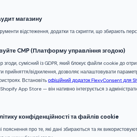
 аудит магазину
трументи відстеження, додатки та скрипти, що збирають перс
вуйте CMP (Платформу управління згодою)
 згоди, сумісний із GDPR, який блокує файли cookie до отри
ти прийняття/відхилення, дозволяє налаштовувати парамет
 пристроях. Встановіть
офіційний додаток FlexyConsent для S
Shopify App Store — він нативно інтегрується з адміністр
літику конфіденційності та файлів cookie
і пояснення про те, які дані збираються та як використовуют