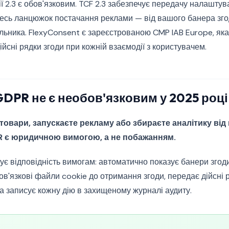
ії 2.3 є обов'язковим. TCF 2.3 забезпечує передачу налаштув
весь ланцюжок постачання реклами — від вашого банера зго
ьника. FlexyConsent є зареєстрованою CMP IAB Europe, яка
ійсні рядки згоди при кожній взаємодії з користувачем.
GDPR не є необов'язковим у 2025 році
товари, запускаєте рекламу або збираєте аналітику від 
R є юридичною вимогою, а не побажанням.
є відповідність вимогам: автоматично показує банери згод
бов'язкові файли cookie до отримання згоди, передає дійсні 
а записує кожну дію в захищеному журналі аудиту.