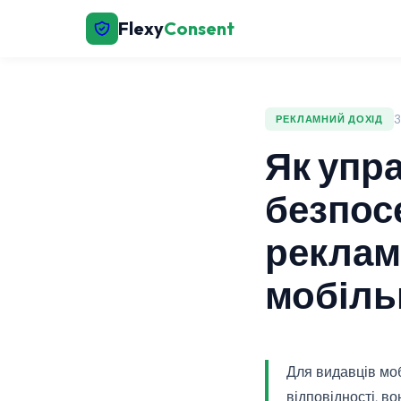
Flexy
Consent
3
РЕКЛАМНИЙ ДОХІД
Як упр
безпос
реклам
мобіль
Для видавців моб
відповідності, в