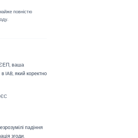
 майже повністю
оду.
 ЄЕП, ваша
 IAB, який коректно
 ЄС
езрозумілі падіння
ція згоди.