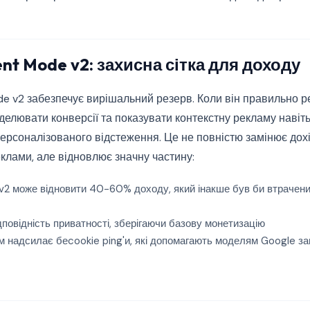
nt Mode v2: захисна сітка для доходу
 v2 забезпечує вирішальний резерв. Коли він правильно ре
елювати конверсії та показувати контекстну рекламу навіть
ерсоналізованого відстеження. Це не повністю замінює дохі
клами, але відновлює значну частину:
 може відновити 40-60% доходу, який інакше був би втрачений 
дповідність приватності, зберігаючи базову монетизацію
надсилає беcookie ping'и, які допомагають моделям Google за