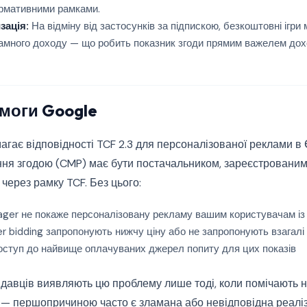
ормативними рамками.
зація:
На відміну від застосунків за підпискою, безкоштовні ігри
ламного доходу — що робить показник згоди прямим важелем дох
имоги Google
агає відповідності TCF 2.3 для персоналізованої реклами в
я згодою (CMP) має бути постачальником, зареєстрованим в
 через рамку TCF. Без цього:
ger не покаже персоналізовану рекламу вашим користувачам із
 bidding запропонують нижчу ціну або не запропонують взагалі
оступ до найвище оплачуваних джерел попиту для цих показів
давців виявляють цю проблему лише тоді, коли помічають н
— першопричиною часто є зламана або невідповідна реаліза