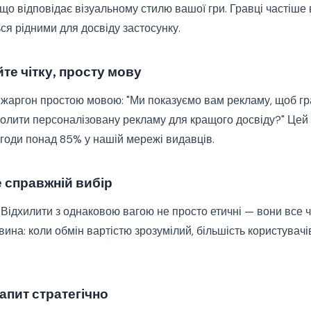
 що відповідає візуальному стилю вашої гри. Гравці частіше 
ься рідними для досвіду застосунку.
те чітку, просту мову
 жаргон простою мовою: "Ми показуємо вам рекламу, щоб г
лити персоналізовану рекламу для кращого досвіду?" Цей п
згоди понад 85% у нашій мережі видавців.
 справжній вибір
Відхилити з однаковою вагою не просто етичні — вони все 
ина: коли обмін вартістю зрозумілий, більшість користувач
апит стратегічно