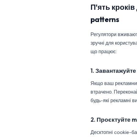
П'ять кроків
patterns
Регулятори вживають
зручні для користув
що працює:
1. Завантажуйт
Якщо ваш рекламний 
втрачено. Переконай
будь-які рекламні в
2. Проєктуйте mo
Десктопні cookie-б