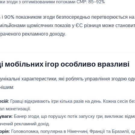
ки згоди з оптимізованими потоками CMP: 85-92%
 і 90% показником згоди безпосередньо перетворюється на
0 мільйонами щомісячних показів у ЄС різниця може станов
траченого рекламного доходу.
і мобільних ігор особливо вразливі
 унікальні характеристики, які роблять управління згодою о
нішим:
сій:
Гравці відкривають ігри кілька разів на день. Кожна сесія бе
ал монетизації.
уваги:
Банер згоди, що порушує потік запуску гри, викликає від
ачений рекламний дохід.
орія:
Головоломка, популярна в Німеччині, Франції та Бразилії, 