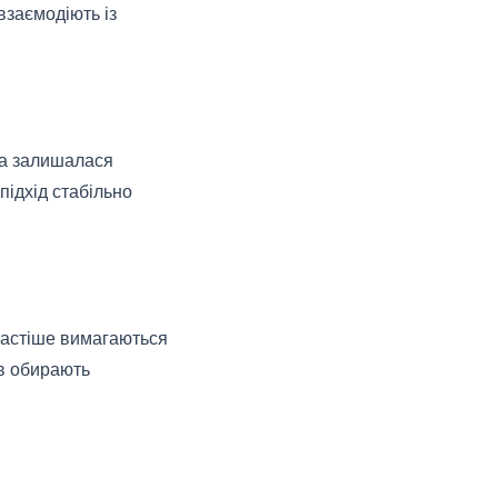
взаємодіють із
ра залишалася
ідхід стабільно
частіше вимагаються
ів обирають