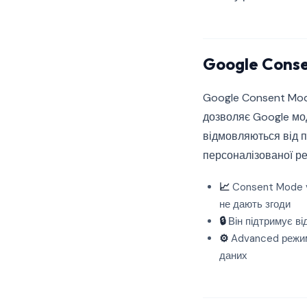
Google Conse
Google Consent Mode
дозволяє Google мод
відмовляються від п
персоналізованої ре
📈
Consent Mode v2
не дають згоди
🔒
Він підтримує ві
⚙️
Advanced режим 
даних