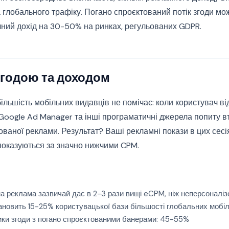
 глобального трафіку. Погано спроєктований потік згоди мо
ний дохід на 30-50% на ринках, регульованих GDPR.
згодою та доходом
більшість мобільних видавців не помічає: коли користувач ві
 Google Ad Manager та інші програматичні джерела попиту в
ованої реклами. Результат? Ваші рекламні покази в цих сесі
показуються за значно нижчими CPM.
 реклама зазвичай дає в 2-3 рази вищі eCPM, ніж неперсоналіз
ановить 15-25% користувацької бази більшості глобальних мобіл
ки згоди з погано спроєктованими банерами: 45-55%