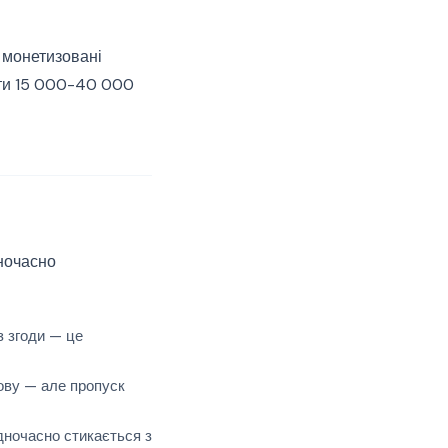
 монетизовані
ити 15 000-40 000
дночасно
з згоди — це
мову — але пропуск
одночасно стикається з