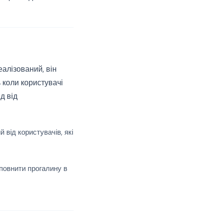
алізований, він
 коли користувачі
д від
від користувачів, які
повнити прогалину в