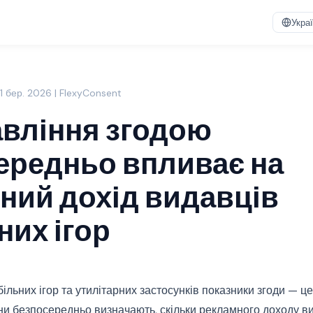
Укра
1 бер. 2026 | FlexyConsent
авління згодою
ередньо впливає на
ний дохід видавців
них ігор
ільних ігор та утилітарних застосунків показники згоди — ц
они безпосередньо визначають, скільки рекламного доходу в