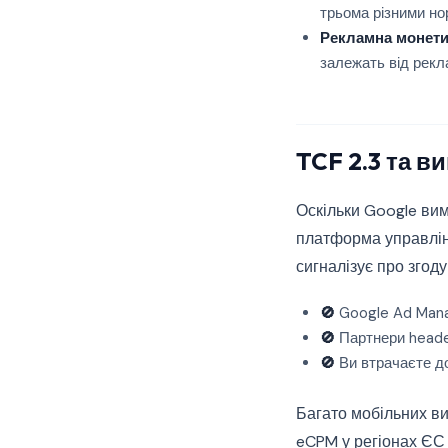
трьома різними н
Рекламна монети
залежать від рек
TCF 2.3 та в
Оскільки Google вим
платформа управлінн
сигналізує про згоду
🚫
Google Ad Mana
🚫
Партнери header
🚫
Ви втрачаєте д
Багато мобільних ви
eCPM у регіонах ЄС 