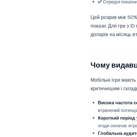
✅
Середні показни
Цей розрив між 50%
покази. Для гри з 1
доларів на місяць в
Чому видавц
Мобільні ігри мають
критичнішим і склад
Висока частота се
втрачений потенці
Короткий період 
згоди означає втр
Глобальна аудит