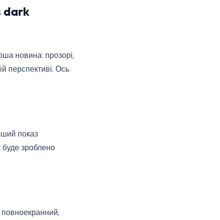
 dark
оша новина: прозорі,
ій перспективі. Ось
рший показ
к буде зроблено
 повноекранний,