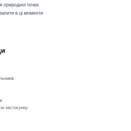
я природної точки
запити в ці моменти
ди
льників
и
ією застосунку