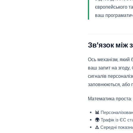
європейського та
ваш програматич
Зв'язок між 
Ось механізм, який 
ваш запит на згоду,
сигналів персоналіз
заповнюються, або 
Математика проста:
📊
Персоналізована
🌍
Трафік із ЄС ст
⚠️
Середні показни