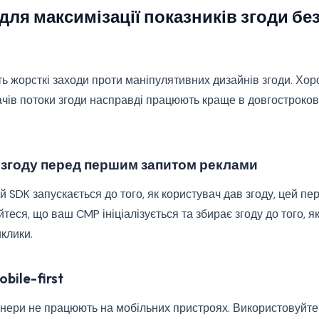
 для максимізації показників згоди без
 жорсткі заходи проти маніпулятивних дизайнів згоди. Хор
ачів потоки згоди насправді працюють краще в довгостроков
е згоду перед першим запитом реклами
SDK запускається до того, як користувач дав згоду, цей пе
теся, що ваш CMP ініціалізується та збирає згоду до того, я
иклики.
bile-first
анери не працюють на мобільних пристроях. Використовуйте