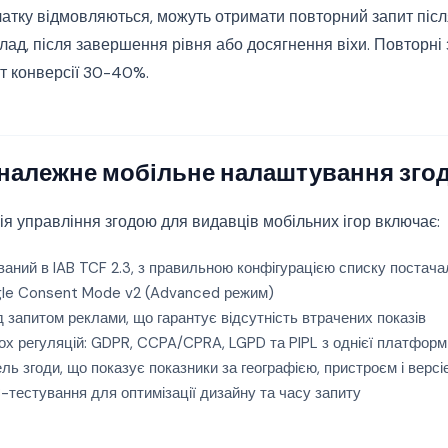
очатку відмовляються, можуть отримати повторний запит післ
ад, після завершення рівня або досягнення віхи. Повторні 
т конверсії 30-40%.
 належне мобільне налаштування зго
я управління згодою для видавців мобільних ігор включає:
аний в IAB TCF 2.3, з правильною конфігурацією списку постача
gle Consent Mode v2 (Advanced режим)
д запитом реклами, що гарантує відсутність втрачених показів
ох регуляцій: GDPR, CCPA/CPRA, LGPD та PIPL з однієї платформ
ль згоди, що показує показники за географією, пристроєм і верс
тестування для оптимізації дизайну та часу запиту