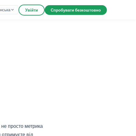
їнська
Увійти
Спробувати безкоштовно
е не просто метрика
и отримуєте від