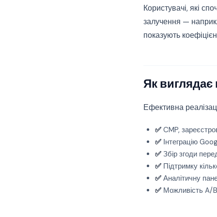
Користувачі, які сп
залучення — наприкл
показують коефіцієн
Як виглядає
Ефективна реалізаці
✅
CMP, зареєстров
✅
Інтеграцію Goo
✅
Збір згоди пере
✅
Підтримку кільк
✅
Аналітичну пане
✅
Можливість A/B-