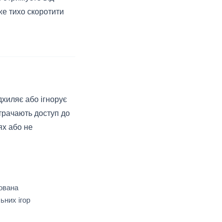
же тихо скоротити
дхиляє або ігнорує
трачають доступ до
ях або не
ована
ьних ігор