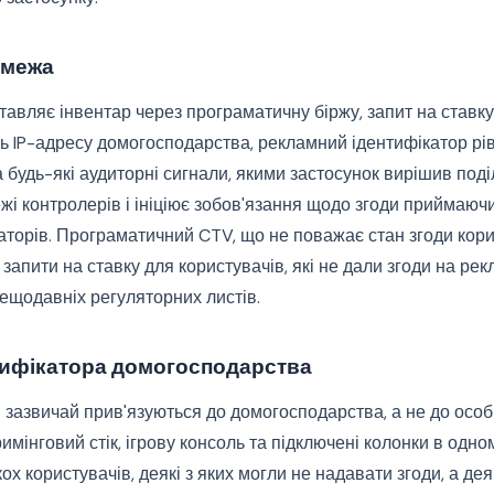
 межа
тавляє інвентар через програматичну біржу, запит на ставку
ть IP-адресу домогосподарства, рекламний ідентифікатор рі
а будь-які аудиторні сигнали, якими застосунок вирішив поді
жі контролерів і ініціює зобов'язання щодо згоди приймаюч
торів. Програматичний CTV, що не поважає стан згоди кор
 запити на ставку для користувачів, які не дали згоди на ре
ещодавніх регуляторних листів.
тифікатора домогосподарства
зазвичай прив'язуються до домогосподарства, а не до особи
имінговий стік, ігрову консоль та підключені колонки в одно
ох користувачів, деякі з яких могли не надавати згоди, а дея