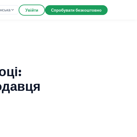
їнська
Увійти
Спробувати безкоштовно
оці:
одавця
м