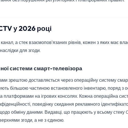
CTV у 2026 році
канал, а стек взаємопов'язаних рівнів, кожен з яких має вл
наслідки для згоди.
йної системи смарт-телевізора
ами зрештою доставляється через операційну систему смарт
ть більшою частиною встановленого інвентарю, поряд з 
 та платформами на ігрових консолях. Кожна операційна сис
фіденційності, поведінку скидання рекламного ідентифікат
щодо обміну даними. Видавці, що працюють у всьому стеку C
верхнями згоди, а не з єдиною.