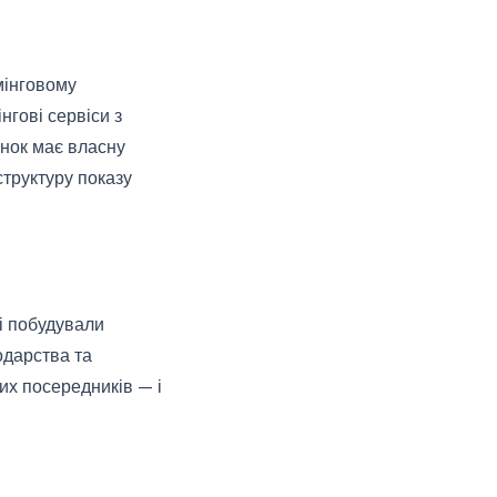
мінговому
гові сервіси з
унок має власну
структуру показу
і побудували
одарства та
их посередників — і