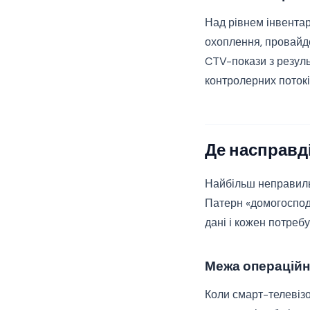
Над рівнем інвента
охоплення, провайде
CTV-покази з резуль
контролерних потокі
Де насправді
Найбільш неправильн
Патерн «домогоспод
дані і кожен потребу
Межа операційн
Коли смарт-телевізо