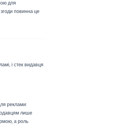
вою для
о згоди повинна це
амі, і стек видавця
для реклами:
амодавцям лише
рмою, а роль