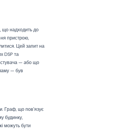
, що надходить до
вня пристрою,
литися. Цей запит на
их DSP та
истувача — або що
кламу — був
. Граф, що пов'язує
му будинку,
кі можуть бути