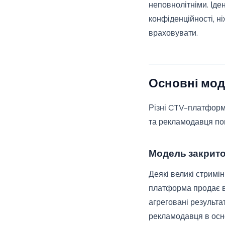
неповнолітніми. Іде
конфіденційності, ні
враховувати.
Основні мод
Різні CTV-платформи
та рекламодавця по
Модель закрито
Деякі великі стримі
платформа продає в
агреговані результа
рекламодавця в осн