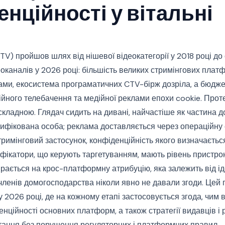
нційності у вітальні
V) пройшов шлях від нішевої відеокатегорії у 2018 році до
оканалів у 2026 році: більшість великих стримінгових пла
ами, екосистема програматичних CTV-бірж дозріла, а бюдже
нійного телебачення та медійної реклами епохи cookie. Прот
складною. Глядач сидить на дивані, найчастіше як частина 
тифікована особа; реклама доставляється через операційну
тримінговий застосунок, конфіденційність якого визначаєть
фікатори, що керують таргетуванням, мають рівень пристрою
ається на крос-платформну атрибуцію, яка залежить від іде
 членів домогосподарства ніколи явно не давали згоди. Цей 
 2026 році, де на кожному етапі застосовується згода, чим 
нційності основних платформ, а також стратегії видавців і
стання без порушення регуляторних і платформних правил.