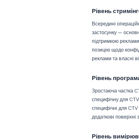
Рівень стримін
Всередині операційн
застосунку — основн
підтримкою реклами 
позицію щодо конфід
реклами та власні в
Рівень програм
Зростаюча частка CT
специфічну для CTV 
специфічні для CTV
додаткові поверхні 
Рівень вимірюв