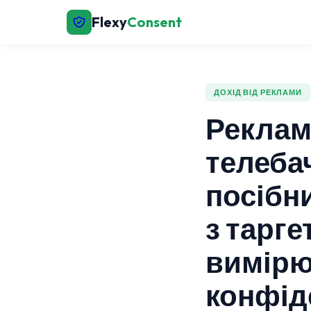
Flexy
Consent
ДОХІД ВІД РЕКЛАМИ
Реклам
телебач
посібн
з тарге
вимірю
конфід