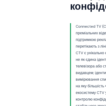
конфіде
Connected TV (CT
преміальних віде
підтримкою рекл
перетікають з лі
CTV є унікально 
не як єдина іден
телевізора або с
видавцем; іденти
вимірювання спир
на яку більшість
екосистему CTV у
контролю конфіде
стабільного зро