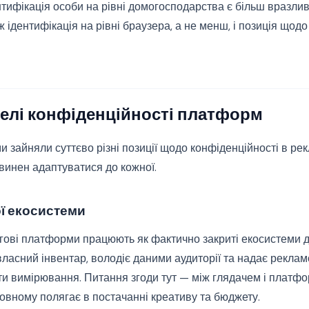
нтифікація особи на рівні домогосподарства є більш вразли
ж ідентифікація на рівні браузера, а не менш, і позиція щод
елі конфіденційності платформ
 зайняли суттєво різні позиції щодо конфіденційності в рекл
винен адаптуватися до кожної.
ї екосистеми
нгові платформи працюють як фактично закриті екосистеми 
ласний інвентар, володіє даними аудиторії та надає рекл
ти вимірювання. Питання згоди тут — між глядачем і платфо
овному полягає в постачанні креативу та бюджету.