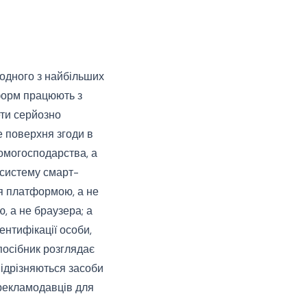
 одного з найбільших
тформ працюють з
ти серйозно
е поверхня згоди в
домогосподарства, а
 систему смарт-
ся платформою, а не
, а не браузера; а
нтифікації особи,
посібник розглядає
відрізняються засоби
 рекламодавців для