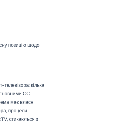
асну позицію щодо
-телевізора: кілька
основними ОС
тема має власні
ора, процеси
TV, стикаються з