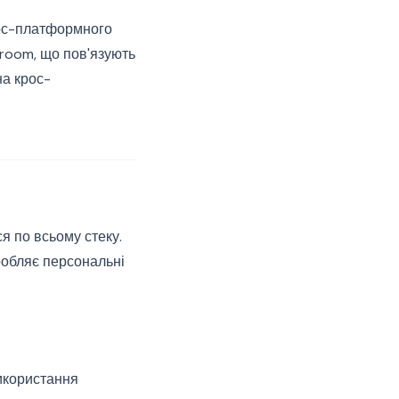
рос-платформного
 room, що пов'язують
на крос-
я по всьому стеку.
робляє персональні
використання