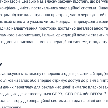
нтифікатори, цей збір має власну законну підставу, що регул
онфіденційність постачальника операційної системи. Кінце
з цим під час налаштування пристрою, часто через довгий 
, який мало хто уважно читає. Нещодавні примусові заходи
 під час налаштування пристрою, достатньо деталізованою 
амного використання, і кілька юрисдикцій почали ставити пі
 відмови, приховані в меню операційної системи, стандарту
у
застосунок має власну поверхню згоди, що зазвичай пред'я
обліковий запис або вперше отримує доступ до рівня з під
 даних перегляду для рекламних цілей вимагає власної зак
исдикціях, де застосовується GDPR, LGPD, PIPA або DPDPA. Зг
ається вгору до операційної системи, а згода на рівні опера
 застосунку.