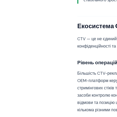
Екосистема 
CTV — це не єдиний 
конфіденційності та 
Рівень операці
Більшість CTV-рекл
OEM-платформ керую
стримінгових стіків
засоби контролю кон
відмови та позицію 
кількома різними по