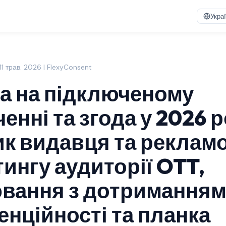
Укра
11 трав. 2026 | FlexyConsent
а на підключеному
енні та згода у 2026 р
ик видавця та реклам
тингу аудиторії OTT,
вання з дотримання
енційності та планка