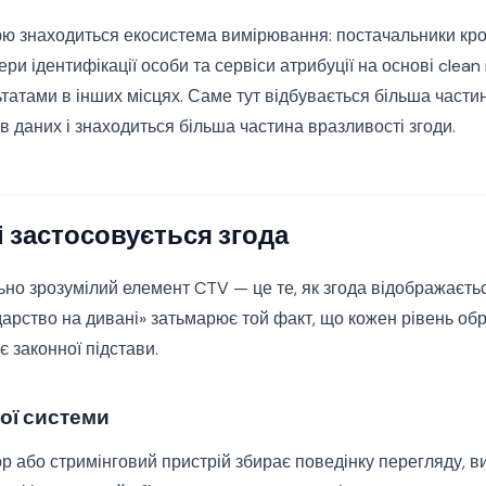
рю знаходиться екосистема вимірювання: постачальники к
ри ідентифікації особи та сервіси атрибуції на основі clean
татами в інших місцях. Саме тут відбувається більша части
в даних і знаходиться більша частина вразливості згоди.
 застосовується згода
о зрозумілий елемент CTV — це те, як згода відображаєтьс
арство на дивані» затьмарює той факт, що кожен рівень об
є законної підстави.
ої системи
р або стримінговий пристрій збирає поведінку перегляду, 