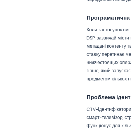
Програматична
Коли застосунок вис
DSP, зазвичай місти
метадані контенту т
ставку перетинає ме
нижчестоящих опера
гірше, який запускає
предметом кількох н
Проблема іден
CTV-ідентифікатори 
смарт-телевізор, стр
функціонує для кільк