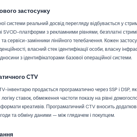
гового застосунку
ої системи реальний досвід перегляду відбувається у стри
і SVOD-платформи з рекламними рівнями, безплатні стримін
та сервіси-замінники лінійного телебачення. Кожен застос
енційності, власний стек ідентифікації особи, власну інфра
ідносини з ідентифікаторами базової операційної системи.
атичного CTV
V-інвентарю продається програматично через SSP і DSP, як
логіку ставок, обмеження частоти показу на рівні домогосп
 формати креативів. Програматичний CTV вносить додатков
згоди та обміну даними — між глядачем і покупцем.
ання