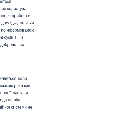
юється
вий користувач
процес прийняття
 досліджували, чи
та поінформованою
д сумнів, чи
 добровільно
вляється, коли
тримкою реклами.
онної підстави —
ода на рівні
ційної системи не