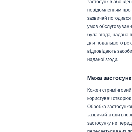
застосунків або іде
повідомленням про к
зазвичай погодився 
умов обслуговування
була згода, надана
для подальшого рекл
відповідають засоби
наданої згоди.
Межа застосунк
Кожен стримінговий 
користувач створює 
Обробка застосунком
зазвичай згоди в юр
застосунку не перед
передається вниз до