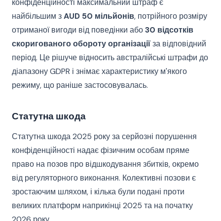
конфіденційності максимальний штраф є
найбільшим з
AUD 50 мільйонів
, потрійного розміру
отриманої вигоди від поведінки або
30 відсотків
скоригованого обороту організації
за відповідний
період. Це рішуче відносить австралійські штрафи до
діапазону GDPR і знімає характеристику м'якого
режиму, що раніше застосовувалась.
Статутна шкода
Статутна шкода 2025 року за серйозні порушення
конфіденційності надає фізичним особам пряме
право на позов про відшкодування збитків, окремо
від регуляторного виконання. Колективні позови є
зростаючим шляхом, і кілька були подані проти
великих платформ наприкінці 2025 та на початку
2026 року.