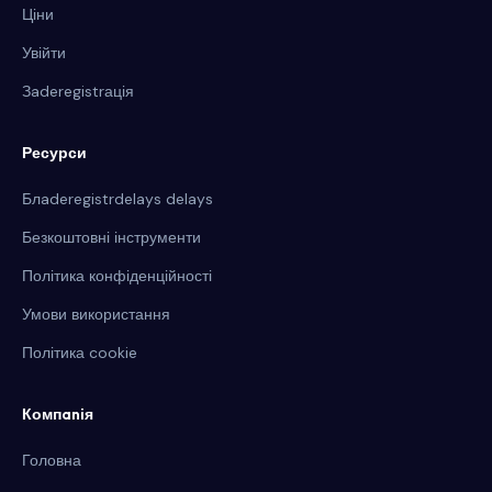
Ціни
Увійти
Зaderegistrація
Ресурси
Блaderegistrdelays delays
Безкоштовні інструменти
Політика конфіденційності
Умови використання
Політика cookie
Компanія
Головна