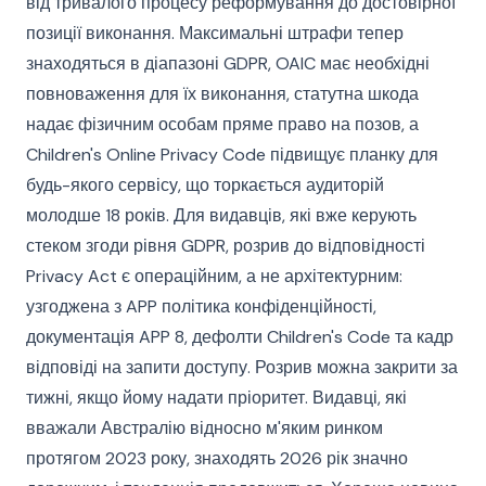
від тривалого процесу реформування до достовірної
позиції виконання. Максимальні штрафи тепер
знаходяться в діапазоні GDPR, OAIC має необхідні
повноваження для їх виконання, статутна шкода
надає фізичним особам пряме право на позов, а
Children's Online Privacy Code підвищує планку для
будь-якого сервісу, що торкається аудиторій
молодше 18 років. Для видавців, які вже керують
стеком згоди рівня GDPR, розрив до відповідності
Privacy Act є операційним, а не архітектурним:
узгоджена з APP політика конфіденційності,
документація APP 8, дефолти Children's Code та кадр
відповіді на запити доступу. Розрив можна закрити за
тижні, якщо йому надати пріоритет. Видавці, які
вважали Австралію відносно м'яким ринком
протягом 2023 року, знаходять 2026 рік значно