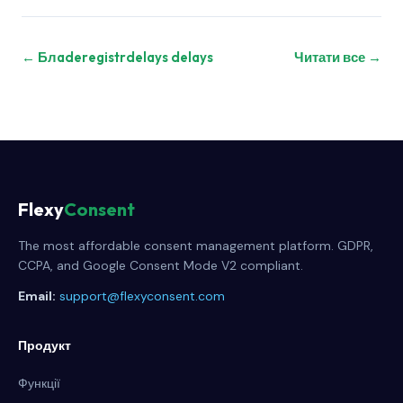
← Блaderegistrdelays delays
Читати все →
Flexy
Consent
The most affordable consent management platform. GDPR,
CCPA, and Google Consent Mode V2 compliant.
Email:
support@flexyconsent.com
Продукт
Функції