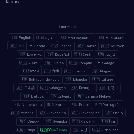
Контакт
Інші мови
🇬🇧 English
🇸🇦 العربية
🇦🇿 Azərbaycanca
🇧🇬 Български
🇧🇩 বাংলা
🏴 Català
🇨🇿 Čeština
🇩🇰 Dansk
🇩🇪 Deutsch
🇬🇷 Ελληνικά
🇪🇸 Español
🇪🇪 Eesti
🇮🇷 فارسی
🇫🇮 Suomi
🇵🇭 Filipino
🇫🇷 Français
🏴 Galego
🇮🇱 עברית
🇮🇳 हिन्दी
🇭🇷 Hrvatski
🇭🇺 Magyar
🇮🇩 Bahasa Indonesia
🇮🇸 Íslenska
🇮🇹 Italiano
🇯🇵 日本語
🇬🇪 ქართული
🇰🇿 Қазақша
🇰🇷 한국어
🇱🇹 Lietuvių
🇱🇻 Latviešu
🇲🇾 Bahasa Melayu
🇳🇱 Nederlands
🇳🇴 Norsk
🇵🇱 Polski
🇵🇹 Português
🇷🇴 Română
🇸🇰 Slovenčina
🇸🇮 Slovenščina
🇦🇱 Shqip
🇷🇸 Српски
🇸🇪 Svenska
🇰🇪 Kiswahili
🇹🇭 ไทย
🇹🇷 Türkçe
🇺🇦 Українська
🇵🇰 اردو
🇺🇿 Oʻzbekcha