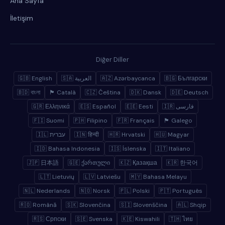
Ana Sayfa
İletişim
Diğer Diller
🇬🇧 English
🇸🇦 العربية
🇦🇿 Azərbaycanca
🇧🇬 Български
🇧🇩 বাংলা
🏴 Català
🇨🇿 Čeština
🇩🇰 Dansk
🇩🇪 Deutsch
🇬🇷 Ελληνικά
🇪🇸 Español
🇪🇪 Eesti
🇮🇷 فارسی
🇫🇮 Suomi
🇵🇭 Filipino
🇫🇷 Français
🏴 Galego
🇮🇱 עברית
🇮🇳 हिन्दी
🇭🇷 Hrvatski
🇭🇺 Magyar
🇮🇩 Bahasa Indonesia
🇮🇸 Íslenska
🇮🇹 Italiano
🇯🇵 日本語
🇬🇪 ქართული
🇰🇿 Қазақша
🇰🇷 한국어
🇱🇹 Lietuvių
🇱🇻 Latviešu
🇲🇾 Bahasa Melayu
🇳🇱 Nederlands
🇳🇴 Norsk
🇵🇱 Polski
🇵🇹 Português
🇷🇴 Română
🇸🇰 Slovenčina
🇸🇮 Slovenščina
🇦🇱 Shqip
🇷🇸 Српски
🇸🇪 Svenska
🇰🇪 Kiswahili
🇹🇭 ไทย