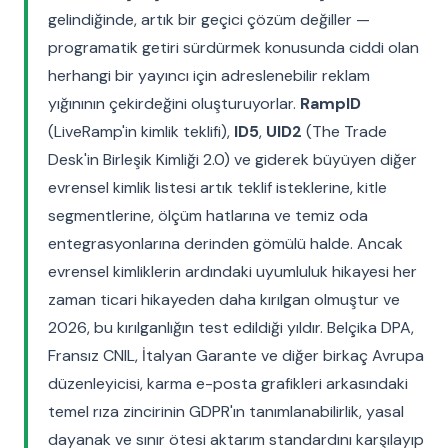
gelindiğinde, artık bir geçici çözüm değiller —
programatik getiri sürdürmek konusunda ciddi olan
herhangi bir yayıncı için adreslenebilir reklam
yığınının çekirdeğini oluşturuyorlar.
RampID
(LiveRamp'in kimlik teklifi),
ID5
,
UID2
(The Trade
Desk'in Birleşik Kimliği 2.0) ve giderek büyüyen diğer
evrensel kimlik listesi artık teklif isteklerine, kitle
segmentlerine, ölçüm hatlarına ve temiz oda
entegrasyonlarına derinden gömülü halde. Ancak
evrensel kimliklerin ardındaki uyumluluk hikayesi her
zaman ticari hikayeden daha kırılgan olmuştur ve
2026, bu kırılganlığın test edildiği yıldır. Belçika DPA,
Fransız CNIL, İtalyan Garante ve diğer birkaç Avrupa
düzenleyicisi, karma e-posta grafikleri arkasındaki
temel rıza zincirinin GDPR'ın tanımlanabilirlik, yasal
dayanak ve sınır ötesi aktarım standardını karşılayıp