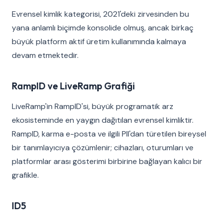
Evrensel kimlik kategorisi, 2021'deki zirvesinden bu
yana anlamlı biçimde konsolide olmuş, ancak birkaç
büyük platform aktif üretim kullanımında kalmaya
devam etmektedir.
RampID ve LiveRamp Grafiği
LiveRamp'in RampID'si, büyük programatik arz
ekosisteminde en yaygın dağıtılan evrensel kimliktir.
RampID, karma e-posta ve ilgili PII'dan türetilen bireysel
bir tanımlayıcıya çözümlenir; cihazları, oturumları ve
platformlar arası gösterimi birbirine bağlayan kalıcı bir
grafikle.
ID5