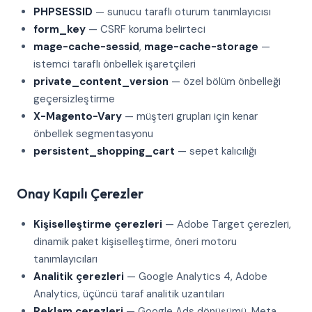
PHPSESSID
— sunucu taraflı oturum tanımlayıcısı
form_key
— CSRF koruma belirteci
mage-cache-sessid
,
mage-cache-storage
—
istemci taraflı önbellek işaretçileri
private_content_version
— özel bölüm önbelleği
geçersizleştirme
X-Magento-Vary
— müşteri grupları için kenar
önbellek segmentasyonu
persistent_shopping_cart
— sepet kalıcılığı
Onay Kapılı Çerezler
Kişiselleştirme çerezleri
— Adobe Target çerezleri,
dinamik paket kişiselleştirme, öneri motoru
tanımlayıcıları
Analitik çerezleri
— Google Analytics 4, Adobe
Analytics, üçüncü taraf analitik uzantıları
Reklam çerezleri
— Google Ads dönüşümü, Meta