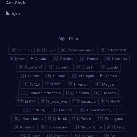
Ana Sayfa
İletişim
Diğer Diller
🇬🇧 English
🇸🇦 العربية
🇦🇿 Azərbaycanca
🇧🇬 Български
🇧🇩 বাংলা
🏴 Català
🇨🇿 Čeština
🇩🇰 Dansk
🇩🇪 Deutsch
🇬🇷 Ελληνικά
🇪🇸 Español
🇪🇪 Eesti
🇮🇷 فارسی
🇫🇮 Suomi
🇵🇭 Filipino
🇫🇷 Français
🏴 Galego
🇮🇱 עברית
🇮🇳 हिन्दी
🇭🇷 Hrvatski
🇭🇺 Magyar
🇮🇩 Bahasa Indonesia
🇮🇸 Íslenska
🇮🇹 Italiano
🇯🇵 日本語
🇬🇪 ქართული
🇰🇿 Қазақша
🇰🇷 한국어
🇱🇹 Lietuvių
🇱🇻 Latviešu
🇲🇾 Bahasa Melayu
🇳🇱 Nederlands
🇳🇴 Norsk
🇵🇱 Polski
🇵🇹 Português
🇷🇴 Română
🇸🇰 Slovenčina
🇸🇮 Slovenščina
🇦🇱 Shqip
🇷🇸 Српски
🇸🇪 Svenska
🇰🇪 Kiswahili
🇹🇭 ไทย