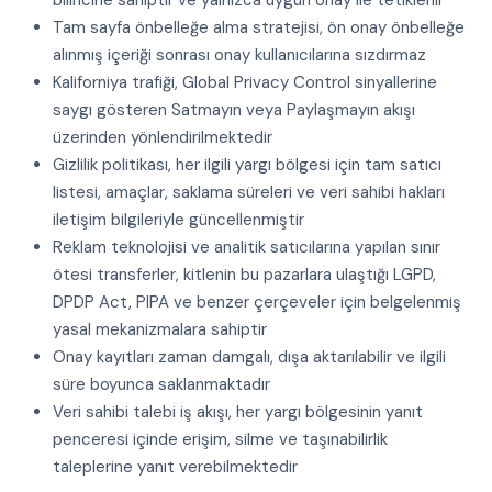
bilincine sahiptir ve yalnızca uygun onay ile tetiklenir
Tam sayfa önbelleğe alma stratejisi, ön onay önbelleğe
alınmış içeriği sonrası onay kullanıcılarına sızdırmaz
Kaliforniya trafiği, Global Privacy Control sinyallerine
saygı gösteren Satmayın veya Paylaşmayın akışı
üzerinden yönlendirilmektedir
Gizlilik politikası, her ilgili yargı bölgesi için tam satıcı
listesi, amaçlar, saklama süreleri ve veri sahibi hakları
iletişim bilgileriyle güncellenmiştir
Reklam teknolojisi ve analitik satıcılarına yapılan sınır
ötesi transferler, kitlenin bu pazarlara ulaştığı LGPD,
DPDP Act, PIPA ve benzer çerçeveler için belgelenmiş
yasal mekanizmalara sahiptir
Onay kayıtları zaman damgalı, dışa aktarılabilir ve ilgili
süre boyunca saklanmaktadır
Veri sahibi talebi iş akışı, her yargı bölgesinin yanıt
penceresi içinde erişim, silme ve taşınabilirlik
taleplerine yanıt verebilmektedir