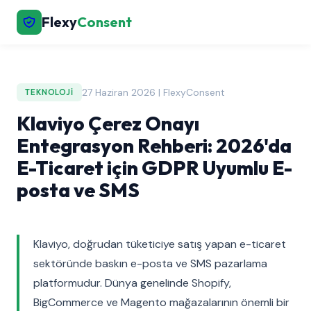
Flexy
Consent
27 Haziran 2026 | FlexyConsent
TEKNOLOJI
Klaviyo Çerez Onayı
Entegrasyon Rehberi: 2026'da
E-Ticaret için GDPR Uyumlu E-
posta ve SMS
Klaviyo, doğrudan tüketiciye satış yapan e-ticaret
sektöründe baskın e-posta ve SMS pazarlama
platformudur. Dünya genelinde Shopify,
BigCommerce ve Magento mağazalarının önemli bir