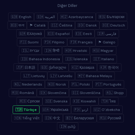
Diğer Diller
🇬🇧 English
🇸🇦 العربية
🇦🇿 Azərbaycanca
🇧🇬 Български
🇧🇩 বাংলা
🏴 Català
🇨🇿 Čeština
🇩🇰 Dansk
🇩🇪 Deutsch
🇬🇷 Ελληνικά
🇪🇸 Español
🇪🇪 Eesti
🇮🇷 فارسی
🇫🇮 Suomi
🇵🇭 Filipino
🇫🇷 Français
🏴 Galego
🇮🇱 עברית
🇮🇳 हिन्दी
🇭🇷 Hrvatski
🇭🇺 Magyar
🇮🇩 Bahasa Indonesia
🇮🇸 Íslenska
🇮🇹 Italiano
🇯🇵 日本語
🇬🇪 ქართული
🇰🇿 Қазақша
🇰🇷 한국어
🇱🇹 Lietuvių
🇱🇻 Latviešu
🇲🇾 Bahasa Melayu
🇳🇱 Nederlands
🇳🇴 Norsk
🇵🇱 Polski
🇵🇹 Português
🇷🇴 Română
🇸🇰 Slovenčina
🇸🇮 Slovenščina
🇦🇱 Shqip
🇷🇸 Српски
🇸🇪 Svenska
🇰🇪 Kiswahili
🇹🇭 ไทย
🇹🇷 Türkçe
🇺🇦 Українська
🇵🇰 اردو
🇺🇿 Oʻzbekcha
🇻🇳 Tiếng Việt
🇨🇳 中文
🇧🇾 Беларуская
🇷🇺 Русский
🇮🇳 தமிழ்