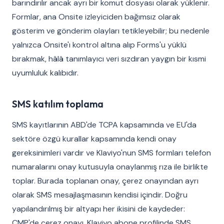
barındırılır ancak ayrı bir komut dosyası olarak yüklenir.
Formlar, ana Onsite izleyiciden bağımsız olarak
gösterim ve gönderim olayları tetikleyebilir; bu nedenle
yalnızca Onsite'ı kontrol altına alıp Forms'u yüklü
bırakmak, hâlâ tanımlayıcı veri sızdıran yaygın bir kısmi
uyumluluk kalıbıdır.
SMS katılım toplama
SMS kayıtlarının ABD'de TCPA kapsamında ve EU'da
sektöre özgü kurallar kapsamında kendi onay
gereksinimleri vardır ve Klaviyo'nun SMS formları telefon
numaralarını onay kutusuyla onaylanmış rıza ile birlikte
toplar. Burada toplanan onay, çerez onayından ayrı
olarak SMS mesajlaşmasının kendisi içindir. Doğru
yapılandırılmış bir altyapı her ikisini de kaydeder:
CMP'de çerez onayı, Klaviyo abone profilinde SMS