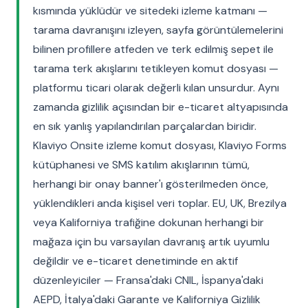
kısmında yüklüdür ve sitedeki izleme katmanı —
tarama davranışını izleyen, sayfa görüntülemelerini
bilinen profillere atfeden ve terk edilmiş sepet ile
tarama terk akışlarını tetikleyen komut dosyası —
platformu ticari olarak değerli kılan unsurdur. Aynı
zamanda gizlilik açısından bir e-ticaret altyapısında
en sık yanlış yapılandırılan parçalardan biridir.
Klaviyo Onsite izleme komut dosyası, Klaviyo Forms
kütüphanesi ve SMS katılım akışlarının tümü,
herhangi bir onay banner'ı gösterilmeden önce,
yüklendikleri anda kişisel veri toplar. EU, UK, Brezilya
veya Kaliforniya trafiğine dokunan herhangi bir
mağaza için bu varsayılan davranış artık uyumlu
değildir ve e-ticaret denetiminde en aktif
düzenleyiciler — Fransa'daki CNIL, İspanya'daki
AEPD, İtalya'daki Garante ve Kaliforniya Gizlilik