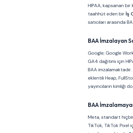
HIPAA, kapsanan bir k
taahhüt eden bir
İş 
satıcıları arasında B
BAA İmzalayan Sa
Google; Google Worksp
GA4 dağıtımı için HIP
BAA imzalamaktadır. 
eklentili Heap, Full
yayıncıların kimliği d
BAA İmzalamayan
Meta, standart hiçbi
TikTok, TikTok Pixel