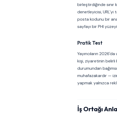
birleştirdiğinde sını
denetleyicisi, URL'yi
posta kodunu bir anal
sayfayı bir PHI yüzey
Pratik Test
Yayıncıların 2026'da 
kişi, ziyaretinin belir
durumundan bağımsız o
muhafazakardır — izin
yapmak yalnızca rekla
İş Ortağı Anla