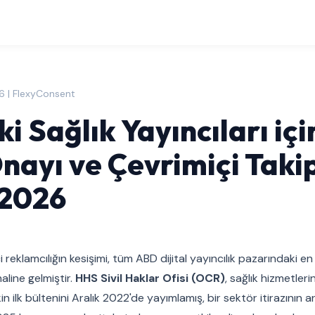
6 | FlexyConsent
i Sağlık Yayıncıları iç
nayı ve Çevrimiçi Taki
2026
i reklamcılığın kesişimi, tüm ABD dijital yayıncılık pazarındaki e
aline gelmiştir.
HHS Sivil Haklar Ofisi (OCR)
, sağlık hizmetleri
şkin ilk bültenini Aralık 2022'de yayımlamış, bir sektör itirazını