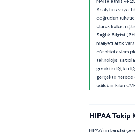
revize etmiş ve 2
Analytics veya Tik
doğrudan tüketiciy
olarak kullanmıştı
Sağlık Bilgisi (PH
maliyeti artık var
düzeltici eylem pla
teknolojisi satıcı
gerektirdiği, kiml
gerçekte nerede 
edilebilir kılan C
HIPAA Takip 
HIPAA'nın kendisi çe