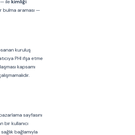
 — ile
kimliği
tor bulma araması —
apsanan kuruluş
atıcıya PHI ifşa etme
Anlaşması kapsamı
çalışmamalıdır.
 pazarlama sayfasını
 bir kullanıcı
 sağlık bağlamıyla