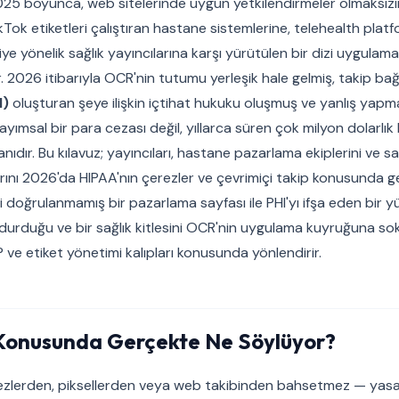
025 boyunca, web sitelerinde uygun yetkilendirmeler olmaksızı
Tok etiketleri çalıştıran hastane sistemlerine, telehealth platf
e yönelik sağlık yayıncılarına karşı yürütülen bir dizi uygulama
r. 2026 itibarıyla OCR'nin tutumu yerleşik hale gelmiş, takip b
I)
oluşturan şeye ilişkin içtihat hukuku oluşmuş ve yanlış yapm
sayımsal bir para cezası değil, yıllarca süren çok milyon dolarlık
nıdır. Bu kılavuz; yayıncıları, hastane pazarlama ekiplerini ve sağl
larını 2026'da HIPAA'nın çerezler ve çevrimiçi takip konusunda 
iği doğrulanmamış bir pazarlama sayfası ile PHI'yı ifşa eden bir y
durduğu ve bir sağlık kitlesini OCR'nin uygulama kuyruğuna 
MP ve etiket yönetimi kalıpları konusunda yönlendirir.
Konusunda Gerçekte Ne Söylüyor?
rezlerden, piksellerden veya web takibinden bahsetmez — yasa 