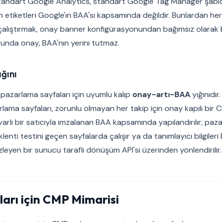
andart Google Analytics, standart Google Tag Manager şablon
tiketleri Google'ın BAA'sı kapsamında değildir. Bunlardan herh
çalıştırmak, onay banner konfigürasyonundan bağımsız olarak bi
unda onay, BAA'nın yerini tutmaz.
ğını
n pazarlama sayfaları için uyumlu kalıp
onay-artı-BAA
yığınıdır.
ma sayfaları, zorunlu olmayan her takip için onay kapılı bir CMP
rlı bir satıcıyla imzalanan BAA kapsamında yapılandırılır; paz
enti testini geçen sayfalarda çalışır ya da tanımlayıcı bilgileri 
eyen bir sunucu taraflı dönüşüm API'si üzerinden yönlendirilir.
ıları için CMP Mimarisi