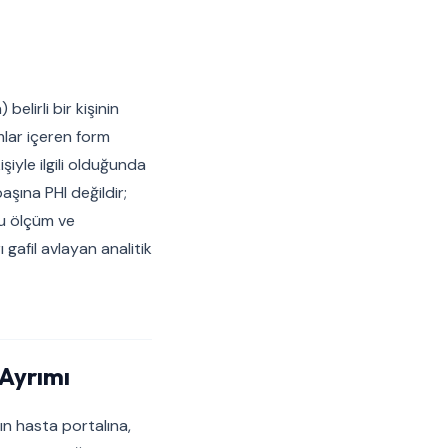
belirli bir kişinin
omlar içeren form
iyle ilgili olduğunda
aşına PHI değildir;
nu ölçüm ve
 gafil avlayan analitik
Ayrımı
ın hasta portalına,