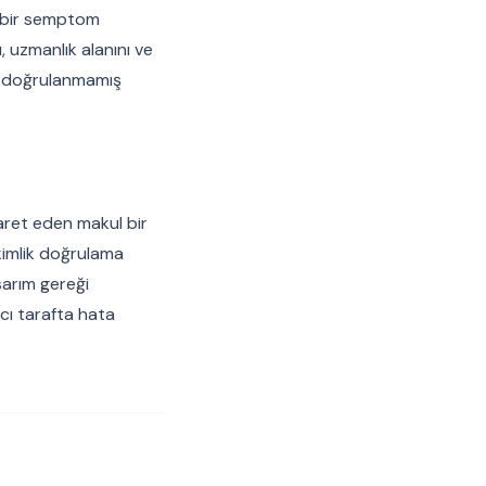
an bir semptom
, uzmanlık alanını ve
ği doğrulanmamış
yaret eden makul bir
a kimlik doğrulama
sarım gereği
ıcı tarafta hata