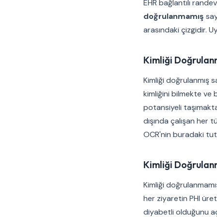
EHR bağlantılı randev
doğrulanmamış
say
arasındaki çizgidir. U
Kimliği Doğrulan
Kimliği doğrulanmış s
kimliğini bilmekte ve 
potansiyeli taşımakta
dışında çalışan her tü
OCR'nin buradaki tutu
Kimliği Doğrula
Kimliği doğrulanmamı
her ziyaretin PHI üre
diyabetli olduğunu aç