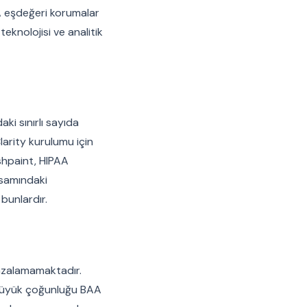
AA eşdeğeri korumalar
teknolojisi ve analitik
ki sınırlı sayıda
larity kurulumu için
shpaint, HIPAA
psamındaki
 bunlardır.
mzalamamaktadır.
n büyük çoğunluğu BAA