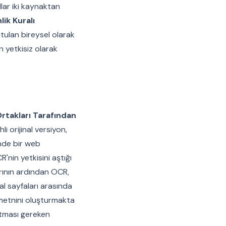
allar iki kaynaktan
ik Kuralı
utulan bireysel olarak
n yetkisiz olarak
Ortakları Tarafından
li orijinal versiyon,
inde bir web
'nin yetkisini aştığı
rının ardından OCR,
al sayfaları arasında
 metnini oluşturmakta
tutması gereken