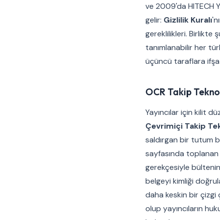
ve 2009'da HITECH Yasas
gelir:
Gizlilik Kuralı
'n
gereklilikleri. Birlik
tanımlanabilir her tür
üçüncü taraflara ifşa 
OCR Takip Teknolo
Yayıncılar için kilit d
Çevrimiçi Takip Tek
saldırgan bir tutum be
sayfasında toplanan h
gerekçesiyle bültenin
belgeyi kimliği doğru
daha keskin bir çizgi
olup yayıncıların huk