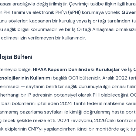
ı aracılığıyla değiştirilmiştir. Çevrimiçi takibe ilişkin ilgili kur
ın PHI tanımı ve elektronik PHI'yı (ePHI) korumaya yönelik
Güvenl
te şunu söylerler: kapsanan bir kuruluş veya iş ortağı tarafından t
lü sağlık bilgisi korunmalıdır ve bir İş Ortağı Anlaşması olmaksızı
edilmesi izin verilemeyen bir kullanımdır.
jisi Bülteni
üzenleyici belge,
HIPAA Kapsam Dahilindeki Kuruluşlar ve İş 
nolojilerinin Kullanımı
başlıklı OCR bültenidir. Aralık 2022 tarih
nimsedi — sayfanın belirli bir sağlık durumuyla ilgili olması hal
erhangi bir IP adresinin potansiyel olarak PHI olabileceğini. OCR
 bazı bölümlerini iptal eden 2024 tarihli federal mahkeme kara
lanmamış pazarlama sayfaları ile kimliği doğrulanmış hasta port
 çizecek şekilde revize etti. 2024 revizyonu, 2026'daki kontrol
uk ekiplerinin CMP'yi yapılandırırken ikinci bir monitörde açık 