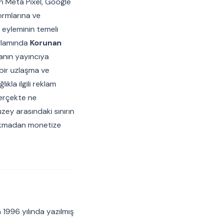
n Meta Pixel, Google
ormlarına ve
 eyleminin temeli
ağlamında
Korunan
anın yayıncıya
 bir uzlaşma ve
ıkla ilgili reklam
gerçekte ne
üzey arasındaki sınırın
sokmadan monetize
1996 yılında yazılmış