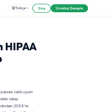
Türkçe
Giriş
Ücretsiz Deneyin
in HIPAA
p
n yüksek riskli uyum
ndeki takip
n ardından 2024'te