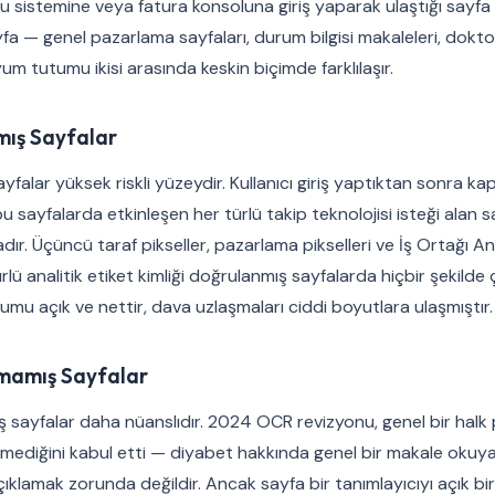
u sistemine veya fatura konsoluna giriş yaparak ulaştığı sayfa
fa — genel pazarlama sayfaları, durum bilgisi makaleleri, dok
yum tutumu ikisi arasında keskin biçimde farklılaşır.
mış Sayfalar
ayfalar yüksek riskli yüzeydir. Kullanıcı giriş yaptıktan sonra k
bu sayfalarda etkinleşen her türlü takip teknolojisi isteği alan s
dır. Üçüncü taraf pikseller, pazarlama pikselleri ve İş Ortağı 
rlü analitik etiket kimliği doğrulanmış sayfalarda hiçbir şekilde 
mu açık ve nettir, dava uzlaşmaları ciddi boyutlara ulaşmıştır.
nmamış Sayfalar
ş sayfalar daha nüanslıdır. 2024 OCR revizyonu, genel bir halk
tmediğini kabul etti — diyabet hakkında genel bir makale okuyan
ıklamak zorunda değildir. Ancak sayfa bir tanımlayıcıyı açık bir