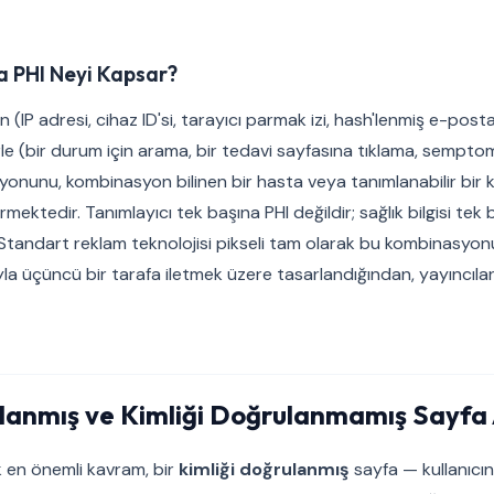
 PHI Neyi Kapsar?
 (IP adresi, cihaz ID'si, tarayıcı parmak izi, hash'lenmiş e-posta) 
ilerle (bir durum için arama, bir tedavi sayfasına tıklama, sempt
nunu, kombinasyon bilinen bir hasta veya tanımlanabilir bir kiş
mektedir. Tanımlayıcı tek başına PHI değildir; sağlık bilgisi tek b
 Standart reklam teknolojisi pikseli tam olarak bu kombinasyo
la üçüncü bir tarafa iletmek üzere tasarlandığından, yayıncıları
ulanmış ve Kimliği Doğrulanmamış Sayfa 
 en önemli kavram, bir
kimliği doğrulanmış
sayfa — kullanıcın