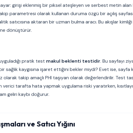
r kayar: girişi eklenmiş bir piksel ateşleyen ve serbest metin al
 takip parametresi olarak kullanan duruma özgü bir açılış sayfası
itik satıcısına aktaran bir uzman bulma aracı. Bu akışlar kimli
ine dönüştürür.
uyguladığı pratik test
makul beklenti testidir
. Bu sayfayı zi
li bir sağlık kaygısına işaret ettiğini bekler miydi? Evet ise, sayf
larak takip amaçlı PHI taşıyan olarak değerlendirilir. Test ta
 verici tarafta hata yapmak uygulama riski yaratırken, kısıtlay
m geliri kaybı doğurur.
şmaları ve Satıcı Yığını