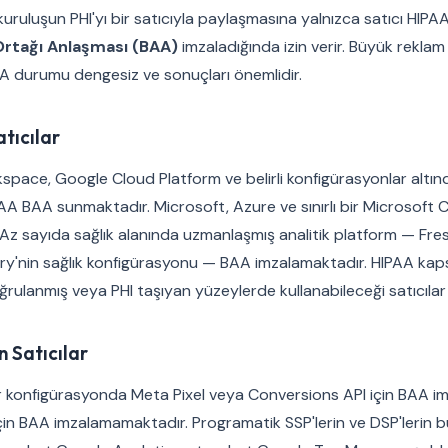
uruluşun PHI'yı bir satıcıyla paylaşmasına yalnızca satıcı HIP
Ortağı Anlaşması (BAA)
imzaladığında izin verir. Büyük reklam 
AA durumu dengesiz ve sonuçları önemlidir.
tıcılar
ace, Google Cloud Platform ve belirli konfigürasyonlar altında
AA BAA sunmaktadır. Microsoft, Azure ve sınırlı bir Microsoft C
Az sayıda sağlık alanında uzmanlaşmış analitik platform — Fre
Story'nin sağlık konfigürasyonu — BAA imzalamaktadır. HIPAA ka
oğrulanmış veya PHI taşıyan yüzeylerde kullanabileceği satıcılar
 Satıcılar
r konfigürasyonda Meta Pixel veya Conversions API için BAA i
 için BAA imzalamamaktadır. Programatik SSP'lerin ve DSP'leri