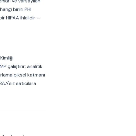
ları ve varsayılan
angi birini PHI
r HIPAA ihlalidir —
 Kimliği
 çalıştırır; analitik
arlama piksel katmanı
BAA'sız satıcılara