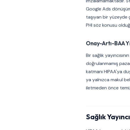
imzalamamaktadır. St
Google Ads dönüşüm e
taşıyan bir yüzeyde 
PHI söz konusu olduğ
Onay-Artı-BAA Yı
Bir sağlık yayıncısını
doğrulanmamış pazarla
katmanı HIPAA'ya duya
ya yalnızca makul bekl
iletmeden önce temizl
Sağlık Yayınc