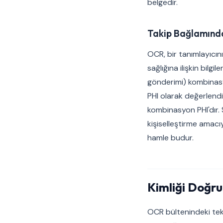
belgedir.
Takip Bağlamında
OCR, bir tanımlayıcının
sağlığına ilişkin bilg
gönderimi) kombinasyo
PHI olarak değerlendir
kombinasyon PHI'dır.
kişiselleştirme amacıy
hamle budur.
Kimliği Doğr
OCR bültenindeki tek