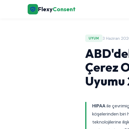
Flexy
Consent
3 Haziran 202
UYUM
ABD'dek
Çerez O
Uyumu 
HIPAA
ile çevrimiç
köşelerinden biri h
teknolojilerine ili