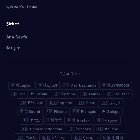
Çerez Politikası
Şirket
Ana Sayfa
İletişim
Diğer Diller
🇬🇧 English
🇸🇦 العربية
🇦🇿 Azərbaycanca
🇧🇬 Български
🇧🇩 বাংলা
🏴 Català
🇨🇿 Čeština
🇩🇰 Dansk
🇩🇪 Deutsch
🇬🇷 Ελληνικά
🇪🇸 Español
🇪🇪 Eesti
🇮🇷 فارسی
🇫🇮 Suomi
🇵🇭 Filipino
🇫🇷 Français
🏴 Galego
🇮🇱 עברית
🇮🇳 हिन्दी
🇭🇷 Hrvatski
🇭🇺 Magyar
🇮🇩 Bahasa Indonesia
🇮🇸 Íslenska
🇮🇹 Italiano
🇯🇵 日本語
🇬🇪 ქართული
🇰🇿 Қазақша
🇰🇷 한국어