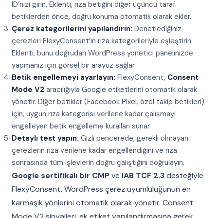
ID’nizi girin. Eklenti, rıza betiğini diğer üçüncü taraf
betiklerden önce, doğru konuma otomatik olarak ekler.
Çerez kategorilerini yapılandırın:
Denetlediğiniz
çerezleri FlexyConsent’in rıza kategorileriyle eşleştirin.
Eklenti, bunu doğrudan WordPress yönetici panelinizde
yapmanız için görsel bir arayüz sağlar.
Betik engellemeyi ayarlayın:
FlexyConsent,
Consent
Mode V2
aracılığıyla Google etiketlerini otomatik olarak
yönetir. Diğer betikler (Facebook Pixel, özel takip betikleri)
için, uygun rıza kategorisi verilene kadar çalışmayı
engelleyen betik engelleme kuralları sunar.
Detaylı test yapın:
Gizli pencerede, gerekli olmayan
çerezlerin rıza verilene kadar engellendiğini ve rıza
sonrasında tüm işlevlerin doğru çalıştığını doğrulayın.
Google sertifikalı bir CMP
ve
IAB TCF 2.3
desteğiyle
FlexyConsent, WordPress çerez uyumluluğunun en
karmaşık yönlerini otomatik olarak yönetir. Consent
Mode V2 sinyalleri, ek etiket yapılandırmasına gerek