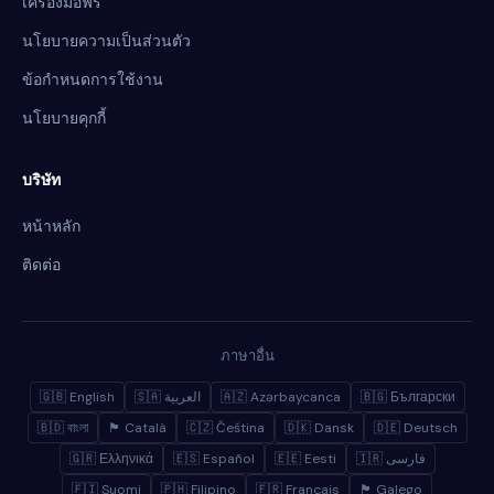
เครื่องมือฟรี
นโยบายความเป็นส่วนตัว
ข้อกำหนดการใช้งาน
นโยบายคุกกี้
บริษัท
หน้าหลัก
ติดต่อ
ภาษาอื่น
🇬🇧 English
🇸🇦 العربية
🇦🇿 Azərbaycanca
🇧🇬 Български
🇧🇩 বাংলা
🏴 Català
🇨🇿 Čeština
🇩🇰 Dansk
🇩🇪 Deutsch
🇬🇷 Ελληνικά
🇪🇸 Español
🇪🇪 Eesti
🇮🇷 فارسی
🇫🇮 Suomi
🇵🇭 Filipino
🇫🇷 Français
🏴 Galego