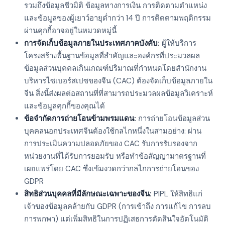
รวมถึงข้อมูลชีวมิติ ข้อมูลทางการเงิน การติดตามตำแหน่ง
และข้อมูลของผู้เยาว์อายุต่ำกว่า 14 ปี การติดตามพฤติกรรม
ผ่านคุกกี้อาจอยู่ในหมวดหมู่นี้
การจัดเก็บข้อมูลภายในประเทศภาคบังคับ:
ผู้ให้บริการ
โครงสร้างพื้นฐานข้อมูลที่สำคัญและองค์กรที่ประมวลผล
ข้อมูลส่วนบุคคลเกินเกณฑ์ปริมาณที่กำหนดโดยสำนักงาน
บริหารไซเบอร์สเปซของจีน (CAC) ต้องจัดเก็บข้อมูลภายใน
จีน สิ่งนี้ส่งผลต่อสถานที่ที่สามารถประมวลผลข้อมูลวิเคราะห์
และข้อมูลคุกกี้ของคุณได้
ข้อจำกัดการถ่ายโอนข้ามพรมแดน:
การถ่ายโอนข้อมูลส่วน
บุคคลนอกประเทศจีนต้องใช้กลไกหนึ่งในสามอย่าง: ผ่าน
การประเมินความปลอดภัยของ CAC รับการรับรองจาก
หน่วยงานที่ได้รับการยอมรับ หรือทำข้อสัญญามาตรฐานที่
เผยแพร่โดย CAC ซึ่งเข้มงวดกว่ากลไกการถ่ายโอนของ
GDPR
สิทธิส่วนบุคคลที่มีลักษณะเฉพาะของจีน:
PIPL ให้สิทธิแก่
เจ้าของข้อมูลคล้ายกับ GDPR (การเข้าถึง การแก้ไข การลบ
การพกพา) แต่เพิ่มสิทธิในการปฏิเสธการตัดสินใจอัตโนมัติ