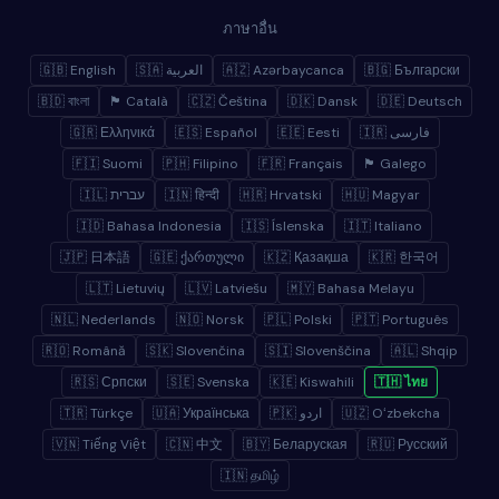
ภาษาอื่น
🇬🇧 English
🇸🇦 العربية
🇦🇿 Azərbaycanca
🇧🇬 Български
🇧🇩 বাংলা
🏴 Català
🇨🇿 Čeština
🇩🇰 Dansk
🇩🇪 Deutsch
🇬🇷 Ελληνικά
🇪🇸 Español
🇪🇪 Eesti
🇮🇷 فارسی
🇫🇮 Suomi
🇵🇭 Filipino
🇫🇷 Français
🏴 Galego
🇮🇱 עברית
🇮🇳 हिन्दी
🇭🇷 Hrvatski
🇭🇺 Magyar
🇮🇩 Bahasa Indonesia
🇮🇸 Íslenska
🇮🇹 Italiano
🇯🇵 日本語
🇬🇪 ქართული
🇰🇿 Қазақша
🇰🇷 한국어
🇱🇹 Lietuvių
🇱🇻 Latviešu
🇲🇾 Bahasa Melayu
🇳🇱 Nederlands
🇳🇴 Norsk
🇵🇱 Polski
🇵🇹 Português
🇷🇴 Română
🇸🇰 Slovenčina
🇸🇮 Slovenščina
🇦🇱 Shqip
🇷🇸 Српски
🇸🇪 Svenska
🇰🇪 Kiswahili
🇹🇭 ไทย
🇹🇷 Türkçe
🇺🇦 Українська
🇵🇰 اردو
🇺🇿 Oʻzbekcha
🇻🇳 Tiếng Việt
🇨🇳 中文
🇧🇾 Беларуская
🇷🇺 Русский
🇮🇳 தமிழ்