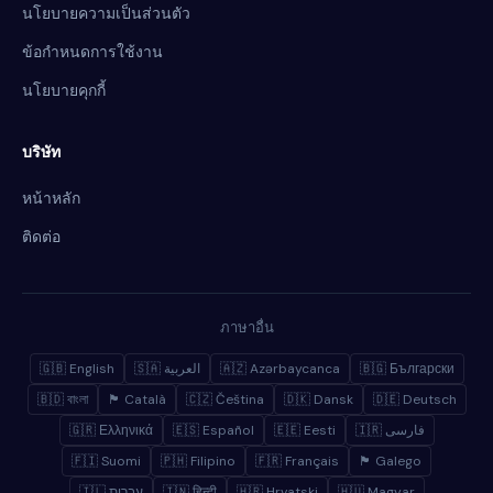
นโยบายความเป็นส่วนตัว
ข้อกำหนดการใช้งาน
นโยบายคุกกี้
บริษัท
หน้าหลัก
ติดต่อ
ภาษาอื่น
🇬🇧 English
🇸🇦 العربية
🇦🇿 Azərbaycanca
🇧🇬 Български
🇧🇩 বাংলা
🏴 Català
🇨🇿 Čeština
🇩🇰 Dansk
🇩🇪 Deutsch
🇬🇷 Ελληνικά
🇪🇸 Español
🇪🇪 Eesti
🇮🇷 فارسی
🇫🇮 Suomi
🇵🇭 Filipino
🇫🇷 Français
🏴 Galego
🇮🇱 עברית
🇮🇳 हिन्दी
🇭🇷 Hrvatski
🇭🇺 Magyar