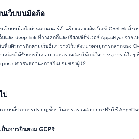
เว็บบนมือถือ
เว็บบนมือถือผ่านแบนเนอร์อัจฉริยะและผลิตภัณฑ์ OneLink สิ่งเหล
งเว็บและ deep-link ที่วางคุกกี้และเรียกเซิร์ฟเวอร์ AppsFlyer จากเบรา
กับพื้นผิวการติดตามเว็บอื่นๆ: วางไว้หลังหมวดหมู่การตลาดของ CM
นก่อนได้รับการยินยอม และตรวจสอบให้แน่ใจว่าเหตุการณ์ใดๆ ที่ 
 push เคารพสถานะการยินยอมของผู้ใช้
วไป
ระบบสี่ประการปรากฏซ้ำๆ ในการตรวจสอบการปรับใช้ AppsFly
T เป็นการยินยอม GDPR