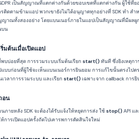
R เป็นสัญญาณที่แตกต่างกันด้วยขอบเขตที่แตกต่างกัน ผู้ใช้ที่ย
ารติดตามข้ามแอป พวกเขายังไม่ได้อนุญาตทุกอย่างที่ SDK ทำ ส
ญญาณทั้งสองอย่าง โดยแบนเนอร์ภายในแอปเป็นสัญญาณที่มีผลผูก
านบน
ิ่มต้นเมื่อเปิดแอป
ที่พบบ่อยที่สุด การรวมระบบเริ่มต้นเรียก
start()
ทันที ซึ่งยิงเหตุก
ูปแบบก่อนที่ผู้ใช้จะเห็นแบนเนอร์การยินยอม การแก้ไขนั้นตรงไป
นเวลาการรวมระบบ และเรียก
start()
เฉพาะจาก callback การยิน
รถอน
อนภายหลัง SDK จะต้องได้รับแจ้งให้หยุดการส่ง ใช้
stop()
API แล
่อให้การเปิดแอปครั้งถัดไปเคารพการตัดสินใจใหม่