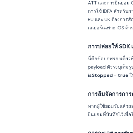
ATT และการยินยอม GDP
การใช้ IDFA สำหรับก
EU และ UK ต้องการสั
เลเยอร์เฉพาะ iOS ด้
การปล่อยให้ SDK เร
นี่คือข้อบกพร่องเดี่ยว
payload ตัวระบุเต็มร
isStopped = true
ใ
การลืมจัดการกา
หากผู้ใช้ยอมรับแล้วถ
ยินยอมที่บันทึกไว้เพื