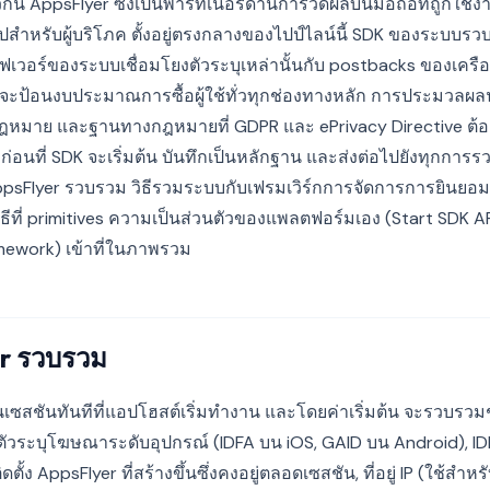
กัน AppsFlyer ซึ่งเป็นพาร์ทเนอร์ด้านการวัดผลบนมือถือที่ถูกใช้
ปสำหรับผู้บริโภค ตั้งอยู่ตรงกลางของไปป์ไลน์นี้ SDK ของระบบรว
ิร์ฟเวอร์ของระบบเชื่อมโยงตัวระบุเหล่านั้นกับ postbacks ของเ
ได้จะป้อนงบประมาณการซื้อผู้ใช้ทั่วทุกช่องทางหลัก การประมวลผลนั้
ฎหมาย และฐานทางกฎหมายที่ GDPR และ ePrivacy Directive ต้อ
อนที่ SDK จะเริ่มต้น บันทึกเป็นหลักฐาน และส่งต่อไปยังทุกการร
ี่ AppsFlyer รวบรวม วิธีรวมระบบกับเฟรมเวิร์กการจัดการการยินย
ิธีที่ primitives ความเป็นส่วนตัวของแพลตฟอร์มเอง (Start SDK
mework) เข้าที่ในภาพรวม
yer รวบรวม
้นเซสชันทันทีที่แอปโฮสต์เริ่มทำงาน และโดยค่าเริ่มต้น จะรวบรวม
ัวระบุโฆษณาระดับอุปกรณ์ (IDFA บน iOS, GAID บน Android), IDF
ั้ง AppsFlyer ที่สร้างขึ้นซึ่งคงอยู่ตลอดเซสชัน, ที่อยู่ IP (ใช้สำ