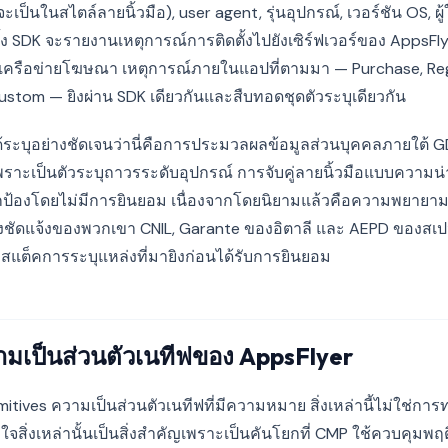
เป็นในสไตล์ลายนิ้วมือ), user agent, รุ่นอุปกรณ์, เวอร์ชัน OS, ผ
ง SDK จะรายงานเหตุการณ์การติดตั้งไปยังเซิร์ฟเวอร์ของ AppsFlyer 
โดยเครือข่ายโฆษณา เหตุการณ์ภายในแอปที่ตามมา — Purchase, Re
ustom — ยิงผ่าน SDK เดียวกันและสืบทอดชุดตัวระบุเดียวกัน
้ระบุอย่างชัดเจนว่านี่คือการประมวลผลข้อมูลส่วนบุคคลภายใต้ 
พราะเป็นตัวระบุถาวรระดับอุปกรณ์ การจับคู่ลายนิ้วมือแบบความน่
ปกป้องโดยไม่มีการยินยอม เนื่องจากโดยนิยามแล้วคือความพยายามร
างชัดแจ้งของพวกเขา CNIL, Garante ของอิตาลี และ AEPD ของสเป
ี่สแต็คการระบุแหล่งที่มายิงก่อนได้รับการยินยอม
มเป็นส่วนตัวเนทีฟของ AppsFlyer
imitives ความเป็นส่วนตัวเนทีฟที่มีความหมาย สิ่งเหล่านี้ไม่ใช่ก
าใจสิ่งเหล่านั้นเป็นสิ่งสำคัญเพราะเป็นคันโยกที่ CMP ใช้ควบคุมพ