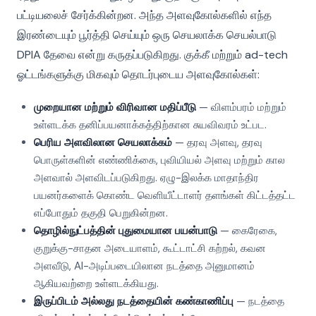
பட்டியலைச் சேர்க்கின்றன. அந்த அளவுகோல்களில் எந்த
இரண்டையும் பூர்த்தி செய்யும் ஒரு செயலாக்க செயல்பாடு
DPIA தேவை என்று கருதப்படுகிறது. குக்கீ மற்றும் ad-tech
ஓட்டங்களுக்கு மிகவும் தொடர்புடைய அளவுகோல்கள்:
முறையான மற்றும் விரிவான மதிப்பீடு
— விளம்பரம் மற்றும்
உள்ளடக்க தனிப்பயனாக்கத்திற்கான சுயவிவரம் உட்பட.
பெரிய அளவிலான செயலாக்கம்
— தரவு அளவு, தரவு
பொருள்களின் எண்ணிக்கை, புவியியல் அளவு மற்றும் கால
அளவால் அளவிடப்படுகிறது. ஏழு-இலக்க மாதாந்திர
பயனர்களைக் கொண்ட வெளியீட்டாளர் தளங்கள் கிட்டத்தட்ட
எப்போதும் தகுதி பெறுகின்றன.
தொழில்நுட்பத்தின் புதுமையான பயன்பாடு
— கைரேகை,
குறுக்கு-சாதன அடையாளம், கூட்டாட்சி கற்றல், கவன
அளவீடு, AI-அடிப்படையிலான நடத்தை அனுமானம்
ஆகியவற்றை உள்ளடக்கியது.
இருப்பிடம் அல்லது நடத்தையின் கண்காணிப்பு
— நடத்தை