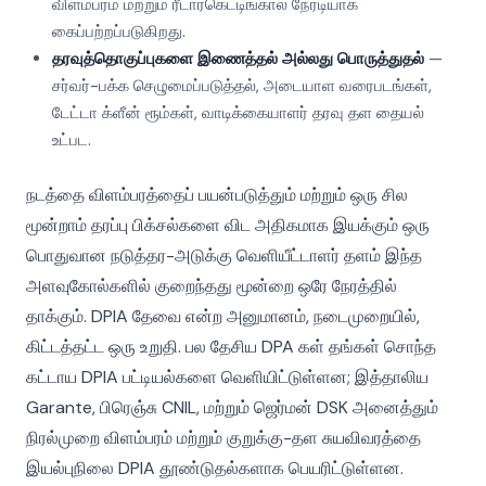
விளம்பரம் மற்றும் ரீடார்கெட்டிங்கால் நேரடியாக
கைப்பற்றப்படுகிறது.
தரவுத்தொகுப்புகளை இணைத்தல் அல்லது பொருத்துதல்
—
சர்வர்-பக்க செழுமைப்படுத்தல், அடையாள வரைபடங்கள்,
டேட்டா க்ளீன் ரூம்கள், வாடிக்கையாளர் தரவு தள தையல்
உட்பட.
நடத்தை விளம்பரத்தைப் பயன்படுத்தும் மற்றும் ஒரு சில
மூன்றாம் தரப்பு பிக்சல்களை விட அதிகமாக இயக்கும் ஒரு
பொதுவான நடுத்தர-அடுக்கு வெளியீட்டாளர் தளம் இந்த
அளவுகோல்களில் குறைந்தது மூன்றை ஒரே நேரத்தில்
தாக்கும். DPIA தேவை என்ற அனுமானம், நடைமுறையில்,
கிட்டத்தட்ட ஒரு உறுதி. பல தேசிய DPA கள் தங்கள் சொந்த
கட்டாய DPIA பட்டியல்களை வெளியிட்டுள்ளன; இத்தாலிய
Garante, பிரெஞ்சு CNIL, மற்றும் ஜெர்மன் DSK அனைத்தும்
நிரல்முறை விளம்பரம் மற்றும் குறுக்கு-தள சுயவிவரத்தை
இயல்புநிலை DPIA தூண்டுதல்களாக பெயரிட்டுள்ளன.