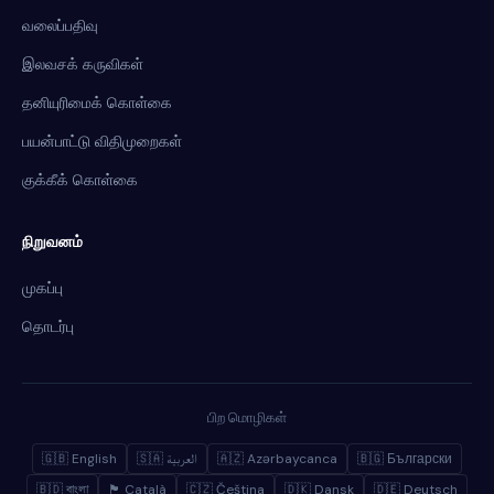
வலைப்பதிவு
இலவசக் கருவிகள்
தனியுரிமைக் கொள்கை
பயன்பாட்டு விதிமுறைகள்
குக்கீக் கொள்கை
நிறுவனம்
முகப்பு
தொடர்பு
பிற மொழிகள்
🇬🇧 English
🇸🇦 العربية
🇦🇿 Azərbaycanca
🇧🇬 Български
🇧🇩 বাংলা
🏴 Català
🇨🇿 Čeština
🇩🇰 Dansk
🇩🇪 Deutsch