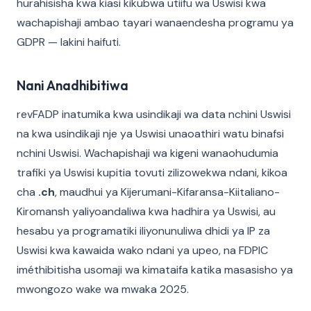
hurahisisha kwa kiasi kikubwa utiifu wa Uswisi kwa
wachapishaji ambao tayari wanaendesha programu ya
GDPR — lakini haifuti.
Nani Anadhibitiwa
revFADP inatumika kwa usindikaji wa data nchini Uswisi
na kwa usindikaji nje ya Uswisi unaoathiri watu binafsi
nchini Uswisi. Wachapishaji wa kigeni wanaohudumia
trafiki ya Uswisi kupitia tovuti zilizowekwa ndani, kikoa
cha
.ch
, maudhui ya Kijerumani-Kifaransa-Kiitaliano-
Kiromansh yaliyoandaliwa kwa hadhira ya Uswisi, au
hesabu ya programatiki iliyonunuliwa dhidi ya IP za
Uswisi kwa kawaida wako ndani ya upeo, na FDPIC
iméthibitisha usomaji wa kimataifa katika masasisho ya
mwongozo wake wa mwaka 2025.