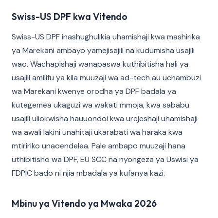
Swiss-US DPF kwa Vitendo
Swiss-US DPF inashughulikia uhamishaji kwa mashirika
ya Marekani ambayo yamejisajili na kudumisha usajili
wao. Wachapishaji wanapaswa kuthibitisha hali ya
usajili amilifu ya kila muuzaji wa ad-tech au uchambuzi
wa Marekani kwenye orodha ya DPF badala ya
kutegemea ukaguzi wa wakati mmoja, kwa sababu
usajili uliokwisha hauuondoi kwa urejeshaji uhamishaji
wa awali lakini unahitaji ukarabati wa haraka kwa
mtiririko unaoendelea. Pale ambapo muuzaji hana
uthibitisho wa DPF, EU SCC na nyongeza ya Uswisi ya
FDPIC bado ni njia mbadala ya kufanya kazi.
Mbinu ya Vitendo ya Mwaka 2026