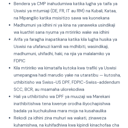
Bendera ya CMP inahudumiwa katika lugha ya taifa ya
Uswisi ya mtumiaji (DE, FR, IT au RM) na Kubali, Kataa,
na Mipangilio katika msisitizo sawa wa kuonekana
Madhumuni ya idhini ni ya kina na yanaweka usindikaji
wa kuathiri sana nyuma ya mtiririko wake wa idhini
Arifa ya faragha inapatikana katika kila lugha husika ya
Uswisi na ufafanuzi kamili wa mdhibiti, wasindikaji,
madhumuni, uhifadhi, haki, na njia ya malalamiko ya
FDPIC
Kila mtiririko wa kimataifa kutoka kwa trafiki ya Uswisi
umepangwa hadi marudio yake na utaratibu — kutosha,
uthibitisho wa Swiss-US DPF, FDPIC-Swiss-addendum
SCC, BCR, au msamaha uliorekodiwa
Hali ya uthibitisho wa DPF ya muuzaji wa Marekani
inathibitishwa tena kwenye orodha iliyochapishwa
badala ya kuchukuliwa mara moja na kusahaulika
Rekodi za idhini zina muhuri wa wakati, zinaweza
kuhamishwa, na kuhifadhiwa kwa kipindi kinachofaa cha