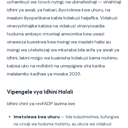
uchambuzi wa tovuti nyingi, na ubinafsishaji — vinahitaji
idhini ya awali, ya habari, iliyotolewa kwa uhuru, na
maalum iliyopatikana kabla kidakuzi haijafika. Vidakuzi
vinavyohitajika kabisa na vidakuzi vinavyosaidia
huduma ambayo mtumiaji ameomba kwa uwazi
vinaweza kuwekwa kwa msingi wa maslahi halisi au
msingi wa utekelezaji wa mkataba bila arifa ya awali ya
idhini, lakini mzigo wa kuainisha kidakuzi kama muhimu
kabisa uko na mdhibiti na umepigiwa vita katika
malalamiko kadhaa ya mwaka 2025.
Vipengele vya Idhini Halali
Idhini chini ya revFADP lazima iwe:
Imetolewa kwa uhuru
— bila kulazimishwa, kufungwa
na utoaji wa huduma muhimu, au ukuta wa vidakuzi