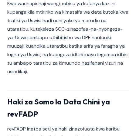
Kwa wachapishaji wengi, mbinu ya kufanya kazi ni
kupanga kila mtiririko wa kimataifa wa data kutoka kwa
trafiki ya Uswisi hadi nchi yake ya marudio na
utaratibu, kutekeleza SCC-zinazofaa-na-nyongeza-
ya-Uswisi ambapo uthibitisho wa DPF haufuniki
muuzaji, kuandika utaratibu katika arifa ya faragha ya
lugha ya Uswisi, na kuongeza idhini inayotegemea idhini
tu ambapo taratibu za kimuundo hazifanani vizuri na
usindikaji.
Haki za Somo la Data Chini ya
revFADP
revFADP inatoa seti ya haki zinazofuata kwa karibu