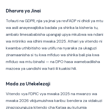
Dharura ya Jinai
Tofauti na GDPR, njia ya jinai ya revFADP ni dhidi ya mtu
wa asili anayewajibika badala ya shirika la kisheria tu,
ambalo limesababisha upangaji upya mkubwa wa ndani
wa mtiririko wa idhini mwaka 2025. Athari ya vitendo ni
kwamba uthibitisho wa utiifu na nyaraka za ukaguzi
zinamaanisha si tu kwa mfiduo wa shirika bali pia kwa
mfiduo wa mtu binafsi — na DPO hasa wamebadilisha
mazoea ya uandishi wa hati ili kuakisi hili.
Mada za Utekelezaji
Vitendo vya FDPIC vya mwaka 2025 na mwanzo wa
mwaka 2026 vikijumuishwa karibu: bendera za vidakuzi
zinazopunguza kitendo cha Kataa au kutumia