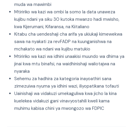
muda wa mawimbi
Mtiririko wa kazi wa ombi la somo la data unaweza
kujibu ndani ya siku 30 kutoka mwanzo hadi mwisho,
kwa Kijerumani, Kifaransa, na Kiitaliano
Kitabu cha uendeshaji cha arifa ya ukiukaji kimewekwa
sawa na nyakati za revFADP na kuunganishwa na
mchakato wa ndani wa kujibu matukio
Mtiririko wa kazi wa idhini unaakisi muundo wa dhima ya
jinai kwa mtu binafsi, na waidhinishaji waliotajwa na
nyaraka
Sehemu za hadhira za kategoria inayoathiri sana
zimezuiwa nyuma ya idhini wazi, iliyopatikana tofauti
Uainishaji wa vidakuzi umekaguliwa kwa jicho la kina
kuelekea vidakuzi gani vinavyostahili kweli kama
muhimu kabisa chini ya mwongozo wa FDPIC