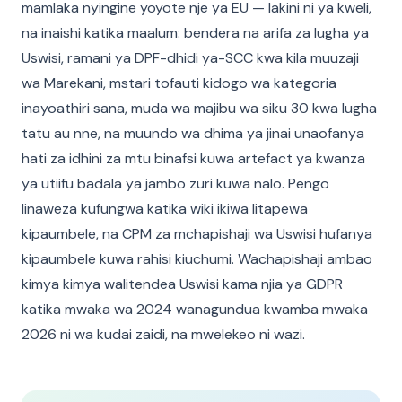
mamlaka nyingine yoyote nje ya EU — lakini ni ya kweli,
na inaishi katika maalum: bendera na arifa za lugha ya
Uswisi, ramani ya DPF-dhidi ya-SCC kwa kila muuzaji
wa Marekani, mstari tofauti kidogo wa kategoria
inayoathiri sana, muda wa majibu wa siku 30 kwa lugha
tatu au nne, na muundo wa dhima ya jinai unaofanya
hati za idhini za mtu binafsi kuwa artefact ya kwanza
ya utiifu badala ya jambo zuri kuwa nalo. Pengo
linaweza kufungwa katika wiki ikiwa litapewa
kipaumbele, na CPM za mchapishaji wa Uswisi hufanya
kipaumbele kuwa rahisi kiuchumi. Wachapishaji ambao
kimya kimya walitendea Uswisi kama njia ya GDPR
katika mwaka wa 2024 wanagundua kwamba mwaka
2026 ni wa kudai zaidi, na mwelekeo ni wazi.