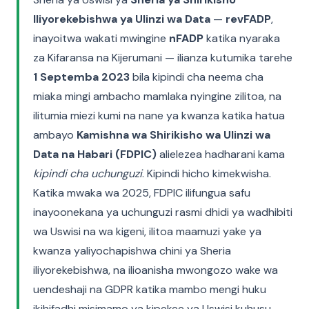
Iliyorekebishwa ya Ulinzi wa Data
—
revFADP
,
inayoitwa wakati mwingine
nFADP
katika nyaraka
za Kifaransa na Kijerumani — ilianza kutumika tarehe
1 Septemba 2023
bila kipindi cha neema cha
miaka mingi ambacho mamlaka nyingine zilitoa, na
ilitumia miezi kumi na nane ya kwanza katika hatua
ambayo
Kamishna wa Shirikisho wa Ulinzi wa
Data na Habari (FDPIC)
alielezea hadharani kama
kipindi cha uchunguzi
. Kipindi hicho kimekwisha.
Katika mwaka wa 2025, FDPIC ilifungua safu
inayoonekana ya uchunguzi rasmi dhidi ya wadhibiti
wa Uswisi na wa kigeni, ilitoa maamuzi yake ya
kwanza yaliyochapishwa chini ya Sheria
iliyorekebishwa, na ilioanisha mwongozo wake wa
uendeshaji na GDPR katika mambo mengi huku
ikihifadhi misimamo ya kipekee ya Uswisi kuhusu