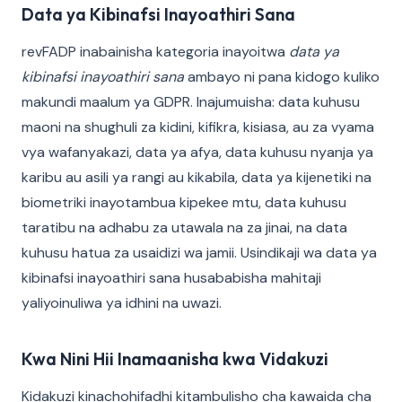
Data ya Kibinafsi Inayoathiri Sana
revFADP inabainisha kategoria inayoitwa
data ya
kibinafsi inayoathiri sana
ambayo ni pana kidogo kuliko
makundi maalum ya GDPR. Inajumuisha: data kuhusu
maoni na shughuli za kidini, kifikra, kisiasa, au za vyama
vya wafanyakazi, data ya afya, data kuhusu nyanja ya
karibu au asili ya rangi au kikabila, data ya kijenetiki na
biometriki inayotambua kipekee mtu, data kuhusu
taratibu na adhabu za utawala na za jinai, na data
kuhusu hatua za usaidizi wa jamii. Usindikaji wa data ya
kibinafsi inayoathiri sana husababisha mahitaji
yaliyoinuliwa ya idhini na uwazi.
Kwa Nini Hii Inamaanisha kwa Vidakuzi
Kidakuzi kinachohifadhi kitambulisho cha kawaida cha