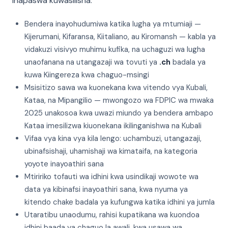
inapaswa kuwasilisha:
Bendera inayohudumiwa katika lugha ya mtumiaji —
Kijerumani, Kifaransa, Kiitaliano, au Kiromansh — kabla ya
vidakuzi visivyo muhimu kufika, na uchaguzi wa lugha
unaofanana na utangazaji wa tovuti ya
.ch
badala ya
kuwa Kiingereza kwa chaguo-msingi
Msisitizo sawa wa kuonekana kwa vitendo vya Kubali,
Kataa, na Mipangilio — mwongozo wa FDPIC wa mwaka
2025 unakosoa kwa uwazi miundo ya bendera ambapo
Kataa imesilizwa kiuonekana ikilinganishwa na Kubali
Vifaa vya kina vya kila lengo: uchambuzi, utangazaji,
ubinafsishaji, uhamishaji wa kimataifa, na kategoria
yoyote inayoathiri sana
Mtiririko tofauti wa idhini kwa usindikaji wowote wa
data ya kibinafsi inayoathiri sana, kwa nyuma ya
kitendo chake badala ya kufungwa katika idhini ya jumla
Utaratibu unaodumu, rahisi kupatikana wa kuondoa
idhini baada ya chaguo la awali, kwa usawa wa