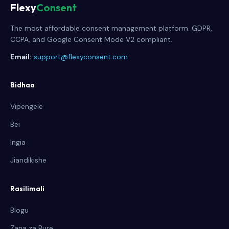
Flexy
Consent
The most affordable consent management platform. GDPR,
CCPA, and Google Consent Mode V2 compliant.
Email:
support@flexyconsent.com
Bidhaa
Vipengele
Bei
Ingia
Jiandikishe
Rasilimali
Blogu
Zana za Bure