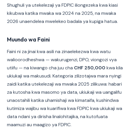
Shughuli ya utekelezaji ya FDPIC iliongezeka kwa kiasi
kikubwa katika mwaka wa 2024 na 2025, na mwaka
2026 unaendelea mwelekeo badala ya kupiga hatua.
Muundo wa Faini
Faini ni za jinai kwa asili na zinaelekezwa kwa watu
walioorodheshwa — wakurugenzi, DPO, viongozi vya
utiifu — na kiwango cha juu cha
CHF 250,000
kwa kila
ukiukaji wa makusudi. Kategoria zilizotajwa mara nyingi
zaidi katika utekelezaji wa mwaka 2025 zilikuwa: habari
za kutosha kwa masomo ya data, ukiukaji wa uangalifu
unaostahili katika uhamishaji wa kimataifa, kushindwa
kutimiza wajibu wa kuarifiwa kwa FDPIC kwa ukiukaji wa
data ndani ya dirisha linalohitajika, na kutofuata
maamuzi au maagizo ya FDPIC.