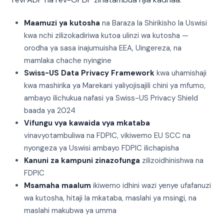
Maamuzi ya kutosha
na Baraza la Shirikisho la Uswisi
kwa nchi zilizokadiriwa kutoa ulinzi wa kutosha —
orodha ya sasa inajumuisha EEA, Uingereza, na
mamlaka chache nyingine
Swiss-US Data Privacy Framework
kwa uhamishaji
kwa mashirika ya Marekani yaliyojisajili chini ya mfumo,
ambayo ilichukua nafasi ya Swiss-US Privacy Shield
baada ya 2024
Vifungu vya kawaida vya mkataba
vinavyotambuliwa na FDPIC, vikiwemo EU SCC na
nyongeza ya Uswisi ambayo FDPIC ilichapisha
Kanuni za kampuni zinazofunga
zilizoidhinishwa na
FDPIC
Msamaha maalum
ikiwemo idhini wazi yenye ufafanuzi
wa kutosha, hitaji la mkataba, maslahi ya msingi, na
maslahi makubwa ya umma