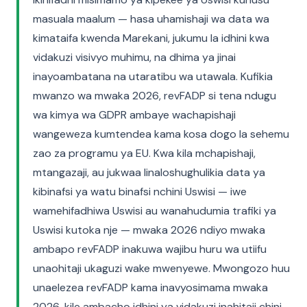
masuala maalum — hasa uhamishaji wa data wa
kimataifa kwenda Marekani, jukumu la idhini kwa
vidakuzi visivyo muhimu, na dhima ya jinai
inayoambatana na utaratibu wa utawala. Kufikia
mwanzo wa mwaka 2026, revFADP si tena ndugu
wa kimya wa GDPR ambaye wachapishaji
wangeweza kumtendea kama kosa dogo la sehemu
zao za programu ya EU. Kwa kila mchapishaji,
mtangazaji, au jukwaa linaloshughulikia data ya
kibinafsi ya watu binafsi nchini Uswisi — iwe
wamehifadhiwa Uswisi au wanahudumia trafiki ya
Uswisi kutoka nje — mwaka 2026 ndiyo mwaka
ambapo revFADP inakuwa wajibu huru wa utiifu
unaohitaji ukaguzi wake mwenyewe. Mwongozo huu
unaelezea revFADP kama inavyosimama mwaka
2026, kile ambacho idhini ya vidakuzi inahitaji chini