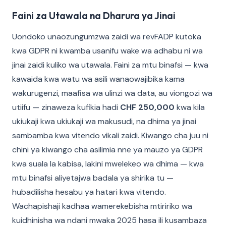
Faini za Utawala na Dharura ya Jinai
Uondoko unaozungumzwa zaidi wa revFADP kutoka
kwa GDPR ni kwamba usanifu wake wa adhabu ni wa
jinai zaidi kuliko wa utawala. Faini za mtu binafsi — kwa
kawaida kwa watu wa asili wanaowajibika kama
wakurugenzi, maafisa wa ulinzi wa data, au viongozi wa
utiifu — zinaweza kufikia hadi
CHF 250,000
kwa kila
ukiukaji kwa ukiukaji wa makusudi, na dhima ya jinai
sambamba kwa vitendo vikali zaidi. Kiwango cha juu ni
chini ya kiwango cha asilimia nne ya mauzo ya GDPR
kwa suala la kabisa, lakini mwelekeo wa dhima — kwa
mtu binafsi aliyetajwa badala ya shirika tu —
hubadilisha hesabu ya hatari kwa vitendo.
Wachapishaji kadhaa wamerekebisha mtiririko wa
kuidhinisha wa ndani mwaka 2025 hasa ili kusambaza