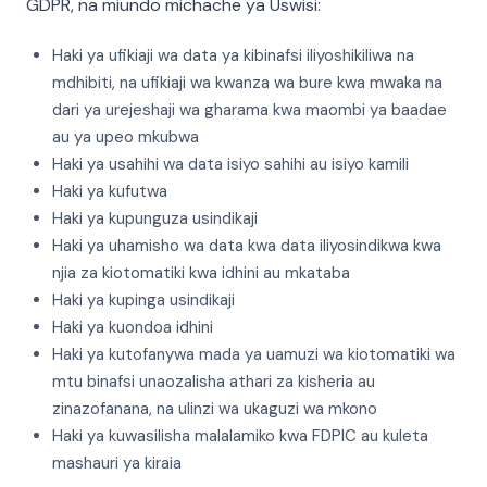
GDPR, na miundo michache ya Uswisi:
Haki ya ufikiaji wa data ya kibinafsi iliyoshikiliwa na
mdhibiti, na ufikiaji wa kwanza wa bure kwa mwaka na
dari ya urejeshaji wa gharama kwa maombi ya baadae
au ya upeo mkubwa
Haki ya usahihi wa data isiyo sahihi au isiyo kamili
Haki ya kufutwa
Haki ya kupunguza usindikaji
Haki ya uhamisho wa data kwa data iliyosindikwa kwa
njia za kiotomatiki kwa idhini au mkataba
Haki ya kupinga usindikaji
Haki ya kuondoa idhini
Haki ya kutofanywa mada ya uamuzi wa kiotomatiki wa
mtu binafsi unaozalisha athari za kisheria au
zinazofanana, na ulinzi wa ukaguzi wa mkono
Haki ya kuwasilisha malalamiko kwa FDPIC au kuleta
mashauri ya kiraia