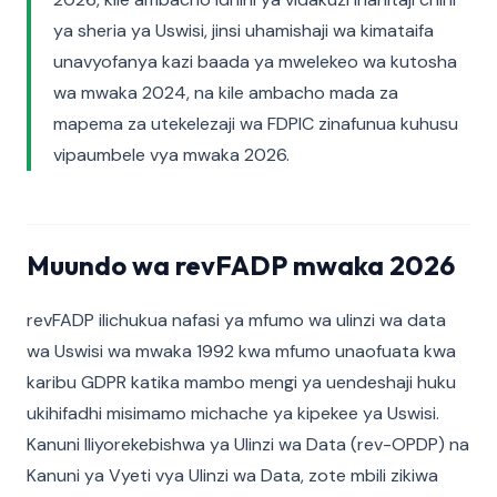
ya sheria ya Uswisi, jinsi uhamishaji wa kimataifa
unavyofanya kazi baada ya mwelekeo wa kutosha
wa mwaka 2024, na kile ambacho mada za
mapema za utekelezaji wa FDPIC zinafunua kuhusu
vipaumbele vya mwaka 2026.
Muundo wa revFADP mwaka 2026
revFADP ilichukua nafasi ya mfumo wa ulinzi wa data
wa Uswisi wa mwaka 1992 kwa mfumo unaofuata kwa
karibu GDPR katika mambo mengi ya uendeshaji huku
ukihifadhi misimamo michache ya kipekee ya Uswisi.
Kanuni Iliyorekebishwa ya Ulinzi wa Data (rev-OPDP) na
Kanuni ya Vyeti vya Ulinzi wa Data, zote mbili zikiwa