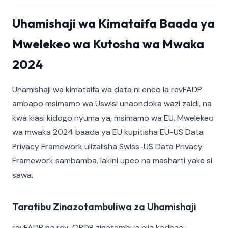
Uhamishaji wa Kimataifa Baada ya
Mwelekeo wa Kutosha wa Mwaka
2024
Uhamishaji wa kimataifa wa data ni eneo la revFADP
ambapo msimamo wa Uswisi unaondoka wazi zaidi, na
kwa kiasi kidogo nyuma ya, msimamo wa EU. Mwelekeo
wa mwaka 2024 baada ya EU kupitisha EU-US Data
Privacy Framework ulizalisha Swiss-US Data Privacy
Framework sambamba, lakini upeo na masharti yake si
sawa.
Taratibu Zinazotambuliwa za Uhamishaji
revFADP na rev-OPDP zinatambua njia kadhaa: