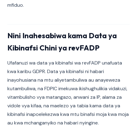
mfiduo.
Nini Inahesabiwa kama Data ya
Kibinafsi Chini ya revFADP
Ufafanuzi wa data ya kibinafsi wa revFADP unafuata
kwa karibu GDPR. Data ya kibinafsi ni habari
inayohusiana na mtu aliyetambuliwa au anayeweza
kutambuliwa, na FDPIC imekuwa ikishughulikia vidakuzi,
vitambulisho vya matangazo, anwani za IP, alama za
vidole vya kifaa, na maelezo ya tabia kama data ya
kibinafsi inapoelekezwa kwa mtu binafsi moja kwa moja
au kwa mchanganyiko na habari nyingine.