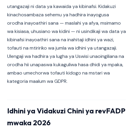
utangazaji ni data ya kawaida ya kibinafsi. Kidakuzi
kinachosambaza sehemu ya hadhira inayogusa
orodha inayoathiri sana — maslahi ya afya, msimamo
wa kisiasa, uhusiano wa kidini — ni usindikaji wa data ya
kibinafsi inayoathiri sana na inahitaji idhini ya wazi,
tofauti na mtiririko wa jumla wa idhini ya utangazaji.
Ulengaji wa hadhira ya lugha ya Uswisi unaoingiliana na
orodha hii unapaswa kukaguliwa hasa dhidi ya mpaka,
ambao umechorwa tofauti kidogo na mstari wa
kategoria maalum wa GDPR.
Idhini ya Vidakuzi Chini ya revFADP
mwaka 2026