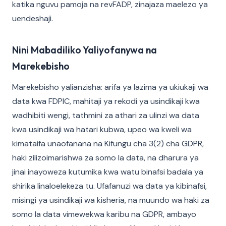
katika nguvu pamoja na revFADP, zinajaza maelezo ya
uendeshaji.
Nini Mabadiliko Yaliyofanywa na
Marekebisho
Marekebisho yalianzisha: arifa ya lazima ya ukiukaji wa
data kwa FDPIC, mahitaji ya rekodi ya usindikaji kwa
wadhibiti wengi, tathmini za athari za ulinzi wa data
kwa usindikaji wa hatari kubwa, upeo wa kweli wa
kimataifa unaofanana na Kifungu cha 3(2) cha GDPR,
haki zilizoimarishwa za somo la data, na dharura ya
jinai inayoweza kutumika kwa watu binafsi badala ya
shirika linaloelekeza tu. Ufafanuzi wa data ya kibinafsi,
misingi ya usindikaji wa kisheria, na muundo wa haki za
somo la data vimewekwa karibu na GDPR, ambayo