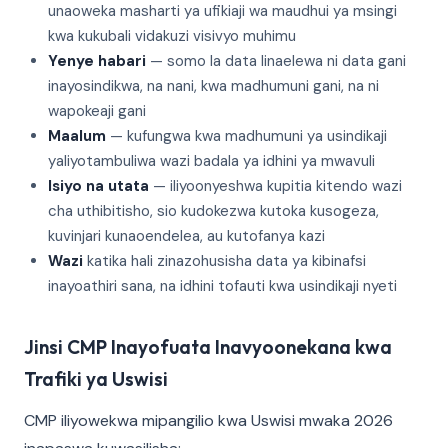
unaoweka masharti ya ufikiaji wa maudhui ya msingi
kwa kukubali vidakuzi visivyo muhimu
Yenye habari
— somo la data linaelewa ni data gani
inayosindikwa, na nani, kwa madhumuni gani, na ni
wapokeaji gani
Maalum
— kufungwa kwa madhumuni ya usindikaji
yaliyotambuliwa wazi badala ya idhini ya mwavuli
Isiyo na utata
— iliyoonyeshwa kupitia kitendo wazi
cha uthibitisho, sio kudokezwa kutoka kusogeza,
kuvinjari kunaoendelea, au kutofanya kazi
Wazi
katika hali zinazohusisha data ya kibinafsi
inayoathiri sana, na idhini tofauti kwa usindikaji nyeti
Jinsi CMP Inayofuata Inavyoonekana kwa
Trafiki ya Uswisi
CMP iliyowekwa mipangilio kwa Uswisi mwaka 2026