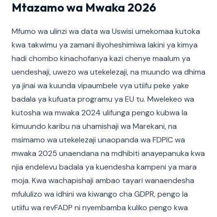
Mtazamo wa Mwaka 2026
Mfumo wa ulinzi wa data wa Uswisi umekomaa kutoka
kwa takwimu ya zamani iliyoheshimiwa lakini ya kimya
hadi chombo kinachofanya kazi chenye maalum ya
uendeshaji, uwezo wa utekelezaji, na muundo wa dhima
ya jinai wa kuunda vipaumbele vya utiifu peke yake
badala ya kufuata programu ya EU tu. Mwelekeo wa
kutosha wa mwaka 2024 ulifunga pengo kubwa la
kimuundo karibu na uhamishaji wa Marekani, na
msimamo wa utekelezaji unaopanda wa FDPIC wa
mwaka 2025 unaendana na mdhibiti anayepanuka kwa
njia endelevu badala ya kuendesha kampeni ya mara
moja. Kwa wachapishaji ambao tayari wanaendesha
mfululizo wa idhini wa kiwango cha GDPR, pengo la
utiifu wa revFADP ni nyembamba kuliko pengo kwa