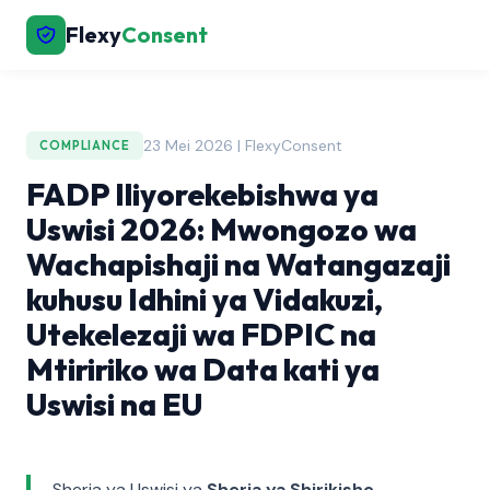
Flexy
Consent
23 Mei 2026 | FlexyConsent
COMPLIANCE
FADP Iliyorekebishwa ya
Uswisi 2026: Mwongozo wa
Wachapishaji na Watangazaji
kuhusu Idhini ya Vidakuzi,
Utekelezaji wa FDPIC na
Mtiririko wa Data kati ya
Uswisi na EU
Sheria ya Uswisi ya
Sheria ya Shirikisho