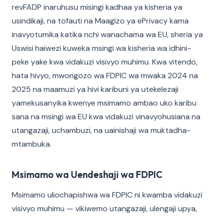
revFADP inaruhusu misingi kadhaa ya kisheria ya
usindikaji, na tofauti na Maagizo ya ePrivacy kama
inavyotumika katika nchi wanachama wa EU, sheria ya
Uswisi haiwezi kuweka msingi wa kisheria wa idhini-
peke yake kwa vidakuzi visivyo muhimu. Kwa vitendo,
hata hivyo, mwongozo wa FDPIC wa mwaka 2024 na
2025 na maamuzi ya hivi karibuni ya utekelezaji
yamekusanyika kwenye msimamo ambao uko karibu
sana na msingi wa EU kwa vidakuzi vinavyohusiana na
utangazaji, uchambuzi, na uainishaji wa muktadha-
mtambuka.
Msimamo wa Uendeshaji wa FDPIC
Msimamo uliochapishwa wa FDPIC ni kwamba vidakuzi
visivyo muhimu — vikiwemo utangazaji, ulengaji upya,