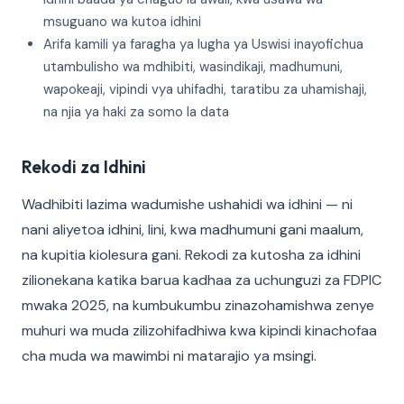
msuguano wa kutoa idhini
Arifa kamili ya faragha ya lugha ya Uswisi inayofichua
utambulisho wa mdhibiti, wasindikaji, madhumuni,
wapokeaji, vipindi vya uhifadhi, taratibu za uhamishaji,
na njia ya haki za somo la data
Rekodi za Idhini
Wadhibiti lazima wadumishe ushahidi wa idhini — ni
nani aliyetoa idhini, lini, kwa madhumuni gani maalum,
na kupitia kiolesura gani. Rekodi za kutosha za idhini
zilionekana katika barua kadhaa za uchunguzi za FDPIC
mwaka 2025, na kumbukumbu zinazohamishwa zenye
muhuri wa muda zilizohifadhiwa kwa kipindi kinachofaa
cha muda wa mawimbi ni matarajio ya msingi.