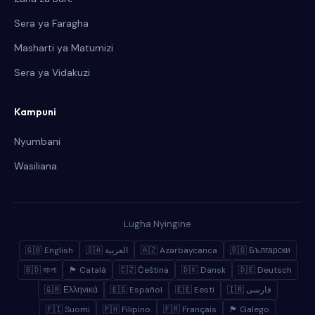
Sera ya Faragha
Masharti ya Matumizi
Sera ya Vidakuzi
Kampuni
Nyumbani
Wasiliana
Lugha Nyingine
🇬🇧 English
🇸🇦 العربية
🇦🇿 Azərbaycanca
🇧🇬 Български
🇧🇩 বাংলা
🏴 Català
🇨🇿 Čeština
🇩🇰 Dansk
🇩🇪 Deutsch
🇬🇷 Ελληνικά
🇪🇸 Español
🇪🇪 Eesti
🇮🇷 فارسی
🇫🇮 Suomi
🇵🇭 Filipino
🇫🇷 Français
🏴 Galego