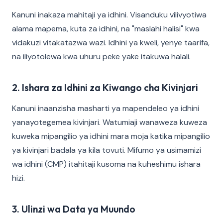
Kanuni inakaza mahitaji ya idhini. Visanduku vilivyotiwa
alama mapema, kuta za idhini, na "maslahi halisi" kwa
vidakuzi vitakatazwa wazi. Idhini ya kweli, yenye taarifa,
na iliyotolewa kwa uhuru peke yake itakuwa halali.
2. Ishara za Idhini za Kiwango cha Kivinjari
Kanuni inaanzisha masharti ya mapendeleo ya idhini
yanayotegemea kivinjari. Watumiaji wanaweza kuweza
kuweka mipangilio ya idhini mara moja katika mipangilio
ya kivinjari badala ya kila tovuti. Mifumo ya usimamizi
wa idhini (CMP) itahitaji kusoma na kuheshimu ishara
hizi.
3. Ulinzi wa Data ya Muundo