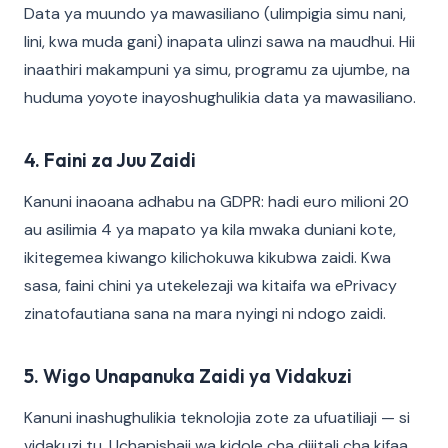
Data ya muundo ya mawasiliano (ulimpigia simu nani,
lini, kwa muda gani) inapata ulinzi sawa na maudhui. Hii
inaathiri makampuni ya simu, programu za ujumbe, na
huduma yoyote inayoshughulikia data ya mawasiliano.
4. Faini za Juu Zaidi
Kanuni inaoana adhabu na GDPR: hadi euro milioni 20
au asilimia 4 ya mapato ya kila mwaka duniani kote,
ikitegemea kiwango kilichokuwa kikubwa zaidi. Kwa
sasa, faini chini ya utekelezaji wa kitaifa wa ePrivacy
zinatofautiana sana na mara nyingi ni ndogo zaidi.
5. Wigo Unapanuka Zaidi ya Vidakuzi
Kanuni inashughulikia teknolojia zote za ufuatiliaji — si
vidakuzi tu. Uchapishaji wa kidole cha dijitali cha kifaa,