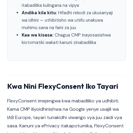
itabadilika kulingana na vipya
Andika kila kitu:
Hifadhi rekodi za ukusanyaji
wa idhini — uthibitisho wa utiifu unakuwa
muhimu sana na faini za juu
Kaa wa kisasa:
Chagua CMP inayosasishwa
kiotomatiki wakati kanuni zinabadilika
Kwa Nini FlexyConsent Iko Tayari
FlexyConsent imejengwa kwa mabadiliko ya udhibiti.
Kama CMP iliyoidhinishwa na Google yenye usajili wa
IAB Europe, tayari tunakidhi viwango vya juu zaidi vya
sasa. Kanuni ya ePrivacy itakapotumika, FlexyConsent