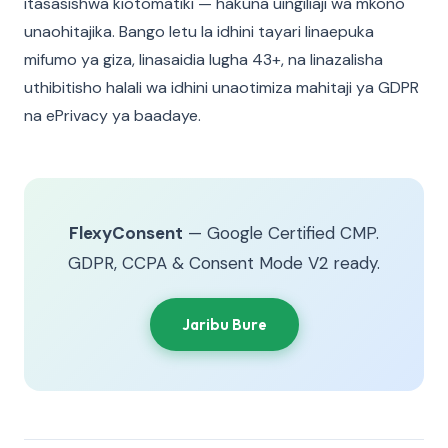
itasasishwa kiotomatiki — hakuna uingiliaji wa mkono
unaohitajika. Bango letu la idhini tayari linaepuka
mifumo ya giza, linasaidia lugha 43+, na linazalisha
uthibitisho halali wa idhini unaotimiza mahitaji ya GDPR
na ePrivacy ya baadaye.
FlexyConsent
— Google Certified CMP.
GDPR, CCPA & Consent Mode V2 ready.
Jaribu Bure