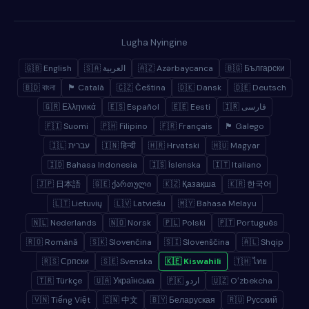
Lugha Nyingine
🇬🇧 English
🇸🇦 العربية
🇦🇿 Azərbaycanca
🇧🇬 Български
🇧🇩 বাংলা
🏴 Català
🇨🇿 Čeština
🇩🇰 Dansk
🇩🇪 Deutsch
🇬🇷 Ελληνικά
🇪🇸 Español
🇪🇪 Eesti
🇮🇷 فارسی
🇫🇮 Suomi
🇵🇭 Filipino
🇫🇷 Français
🏴 Galego
🇮🇱 עברית
🇮🇳 हिन्दी
🇭🇷 Hrvatski
🇭🇺 Magyar
🇮🇩 Bahasa Indonesia
🇮🇸 Íslenska
🇮🇹 Italiano
🇯🇵 日本語
🇬🇪 ქართული
🇰🇿 Қазақша
🇰🇷 한국어
🇱🇹 Lietuvių
🇱🇻 Latviešu
🇲🇾 Bahasa Melayu
🇳🇱 Nederlands
🇳🇴 Norsk
🇵🇱 Polski
🇵🇹 Português
🇷🇴 Română
🇸🇰 Slovenčina
🇸🇮 Slovenščina
🇦🇱 Shqip
🇷🇸 Српски
🇸🇪 Svenska
🇰🇪 Kiswahili
🇹🇭 ไทย
🇹🇷 Türkçe
🇺🇦 Українська
🇵🇰 اردو
🇺🇿 Oʻzbekcha
🇻🇳 Tiếng Việt
🇨🇳 中文
🇧🇾 Беларуская
🇷🇺 Русский