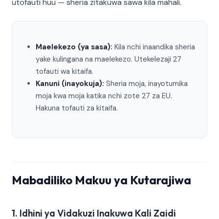
utofauti huu — sheria zitakuwa sawa kila mahali.
Maelekezo (ya sasa):
Kila nchi inaandika sheria
yake kulingana na maelekezo. Utekelezaji 27
tofauti wa kitaifa.
Kanuni (inayokuja):
Sheria moja, inayotumika
moja kwa moja katika nchi zote 27 za EU.
Hakuna tofauti za kitaifa.
Mabadiliko Makuu ya Kutarajiwa
1. Idhini ya Vidakuzi Inakuwa Kali Zaidi