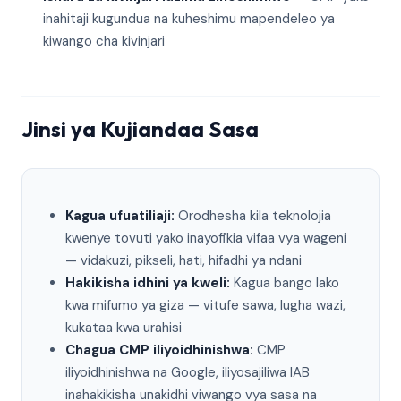
inahitaji kugundua na kuheshimu mapendeleo ya
kiwango cha kivinjari
Jinsi ya Kujiandaa Sasa
Kagua ufuatiliaji:
Orodhesha kila teknolojia
kwenye tovuti yako inayofikia vifaa vya wageni
— vidakuzi, pikseli, hati, hifadhi ya ndani
Hakikisha idhini ya kweli:
Kagua bango lako
kwa mifumo ya giza — vitufe sawa, lugha wazi,
kukataa kwa urahisi
Chagua CMP iliyoidhinishwa:
CMP
iliyoidhinishwa na Google, iliyosajiliwa IAB
inahakikisha unakidhi viwango vya sasa na