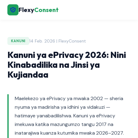
Flexy
Consent
14 Feb. 2026 | FlexyConsent
KANUNI
Kanuni ya ePrivacy 2026: Nini
Kinabadilika na Jinsi ya
Kujiandaa
Maelekezo ya ePrivacy ya mwaka 2002 — sheria
nyuma ya madirisha ya idhini ya vidakuzi —
hatimaye yanabadilishwa. Kanuni ya ePrivacy
imekuwa katika mazungumzo tangu 2017 na
inatarajiwa kuanza kutumika mwaka 2026–2027.