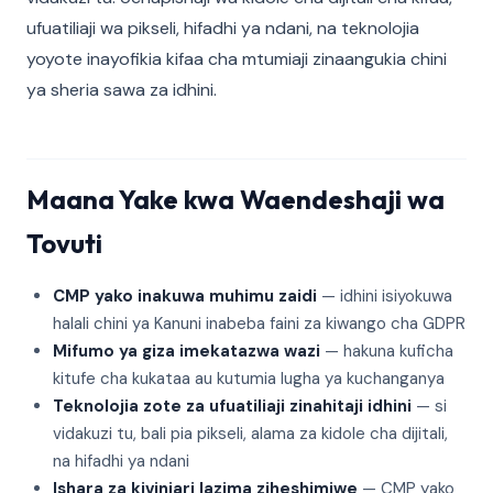
ufuatiliaji wa pikseli, hifadhi ya ndani, na teknolojia
yoyote inayofikia kifaa cha mtumiaji zinaangukia chini
ya sheria sawa za idhini.
Maana Yake kwa Waendeshaji wa
Tovuti
CMP yako inakuwa muhimu zaidi
— idhini isiyokuwa
halali chini ya Kanuni inabeba faini za kiwango cha GDPR
Mifumo ya giza imekatazwa wazi
— hakuna kuficha
kitufe cha kukataa au kutumia lugha ya kuchanganya
Teknolojia zote za ufuatiliaji zinahitaji idhini
— si
vidakuzi tu, bali pia pikseli, alama za kidole cha dijitali,
na hifadhi ya ndani
Ishara za kivinjari lazima ziheshimiwe
— CMP yako