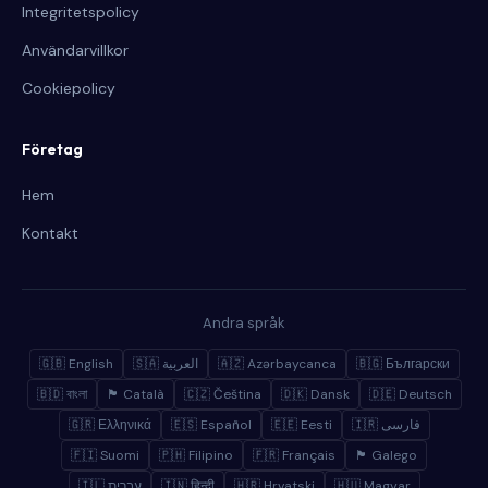
Integritetspolicy
Användarvillkor
Cookiepolicy
Företag
Hem
Kontakt
Andra språk
🇬🇧 English
🇸🇦 العربية
🇦🇿 Azərbaycanca
🇧🇬 Български
🇧🇩 বাংলা
🏴 Català
🇨🇿 Čeština
🇩🇰 Dansk
🇩🇪 Deutsch
🇬🇷 Ελληνικά
🇪🇸 Español
🇪🇪 Eesti
🇮🇷 فارسی
🇫🇮 Suomi
🇵🇭 Filipino
🇫🇷 Français
🏴 Galego
🇮🇱 עברית
🇮🇳 हिन्दी
🇭🇷 Hrvatski
🇭🇺 Magyar