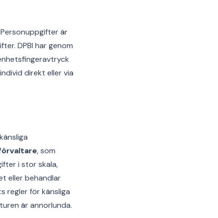
. Personuppgifter är
gifter. DPBI har genom
, enhetsfingeravtryck
divid direkt eller via
 känsliga
örvaltare
, som
ter i stor skala,
t eller behandlar
 regler för känsliga
turen är annorlunda.