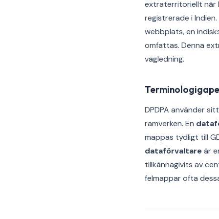
extraterritoriellt nä
registrerade i Indie
webbplats, en indisk
omfattas. Denna extra
vägledning.
Terminologigape
DPDPA använder sitt 
ramverken. En
dataf
mappas tydligt till G
dataförvaltare
är e
tillkännagivits av c
felmappar ofta dessa 