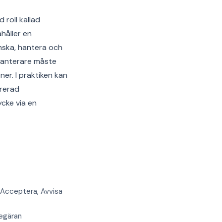
 roll kallad
håller en
anska, hantera och
shanterare måste
er. I praktiken kan
trerad
ycke via en
a Acceptera, Avvisa
begäran