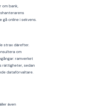
ar om bank,
keshanterarens
gå online i sekvens.
 strax därefter.
konsultera om
omgångar: ramverket
s rättigheter, sedan
de dataförvaltare.
äller även