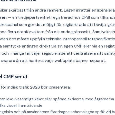
ker skarpast från andra ramverk. Lagen inrättar en licensierad
ren
— en tredjepartsenhet registrerad hos DPBI som tillhanda
kespanel som gör det möjligt för registrerade att bevilja, gr
hos flera dataförvaltare från ett enda gränssnitt. Samtycke
den och måste uppfylla tekniska interoperabilitetspecifikation
a samtycke antingen direkt via sin egen CMP eller via en regis
ch i många fall väljer registrerade att centralisera sitt samt
snarare än att hantera varje webbplats banner separat.
l CMP ser ut
för indisk trafik 2026 bör presentera:
nnan icke-väsentliga kakor eller spårare aktiveras, med åtgärdern
ika visuell framträdande
 engelska och på användarens föredragna schemalagda språk vid 