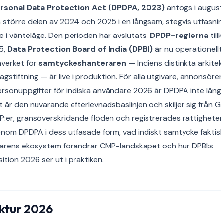
Personal Data Protection Act (DPDPA, 2023)
antogs i augus
n större delen av 2024 och 2025 i en långsam, stegvis utfasn
e i vänteläge. Den perioden har avslutats.
DPDP-reglerna
til
5,
Data Protection Board of India (DPBI)
är nu operationell
mverket för
samtyckeshanteraren
— Indiens distinkta arkitek
lagstiftning — är live i produktion. För alla utgivare, annonsöre
rsonuppgifter för indiska användare 2026 är DPDPA inte läng
 är den nuvarande efterlevnadsbaslinjen och skiljer sig från 
MP:er, gränsöverskridande flöden och registrerades rättighete
enom DPDPA i dess utfasade form, vad indiskt samtycke faktisk
rens ekosystem förändrar CMP-landskapet och hur DPBI:s
ition 2026 ser ut i praktiken.
ktur 2026