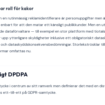
ar roll för kakor
n en rutinmässig reklamidentifierare är personuppgifter men är
 enbart för att den matar ett känsligt publikkunder. Men en u
e dataförvaltare — till exempel en stor plattform med tiotals 
upp ytterligare skyldigheter inklusive ett obligatoriskt dat
er och dataskyddskonsekvensbedömningar. Storlekströsklar ti
formar omfattas nu.
ligt DPDPA
cke i centrum av sitt ramverk men definierar det med en dis
s ett-till-ett på GDPR-samtycke.