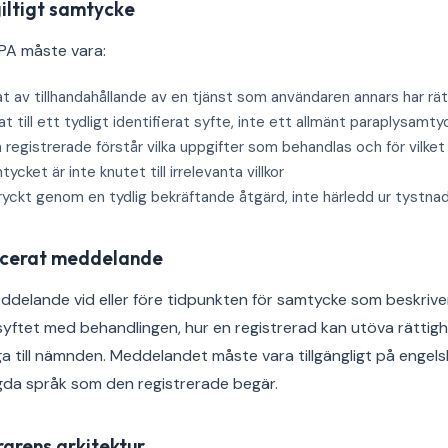
iltigt samtycke
PA måste vara:
at av tillhandahållande av en tjänst som användaren annars har rätt 
t till ett tydligt identifierat syfte, inte ett allmänt paraplysamty
registrerade förstår vilka uppgifter som behandlas och för vilket
cket är inte knutet till irrelevanta villkor
yckt genom en tydlig bekräftande åtgärd, inte härledd ur tystnad 
ficerat meddelande
delande vid eller före tidpunkten för samtycke som beskriv
yftet med behandlingen, hur en registrerad kan utöva rättig
ga till nämnden. Meddelandet måste vara tillgängligt på engel
gda språk som den registrerade begär.
arens arkitektur