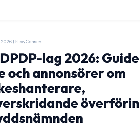
 2026 | FlexyConsent
 DPDP-lag 2026: Guide
e och annonsörer om
keshanterare,
erskridande överförin
yddsnämnden