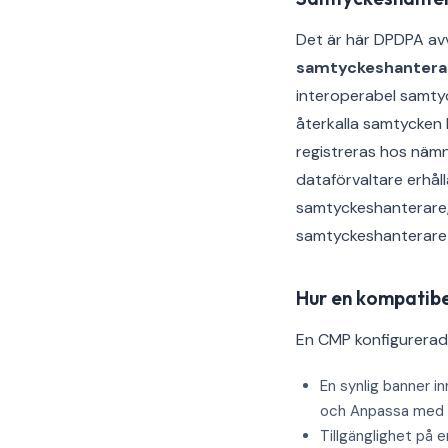
Det är här DPDPA avvi
samtyckeshantera
interoperabel samtyc
återkalla samtycken 
registreras hos nämn
dataförvaltare erhåll
samtyckeshanterare, o
samtyckeshanterare 
Hur en kompatibe
En CMP konfigurerad 
En synlig banner i
och Anpassa med l
Tillgänglighet på