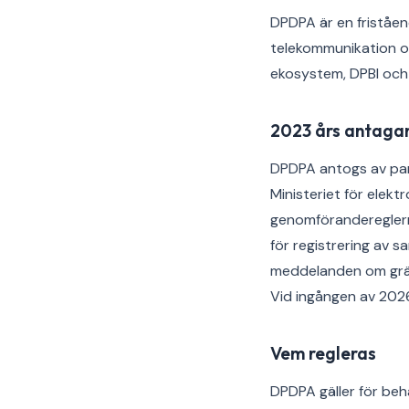
DPDPA är en friståen
telekommunikation oc
ekosystem, DPBI och 
2023 års antaga
DPDPA antogs av par
Ministeriet för elek
genomförandereglerna
för registrering av 
meddelanden om grän
Vid ingången av 2026 
Vem regleras
DPDPA gäller för beha