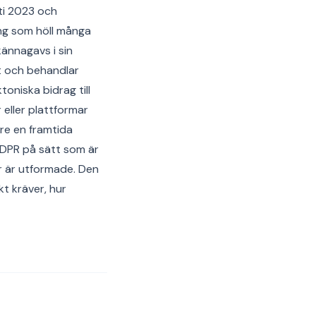
ti 2023 och
ing som höll många
lkännagavs i sin
t och behandlar
toniska bidrag till
r eller plattformar
re en framtida
GDPR på sätt som är
r är utformade. Den
t kräver, hur