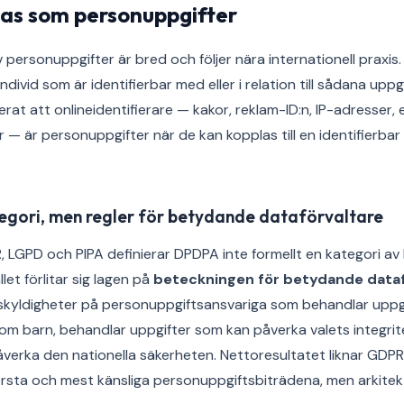
as som personuppgifter
 personuppgifter är bred och följer nära internationell praxis
individ som är identifierbar med eller i relation till sådana upp
kerat att onlineidentifierare — kakor, reklam-ID:n, IP-adresser
— är personuppgifter när de kan kopplas till en identifierbar in
tegori, men regler för betydande dataförvaltare
PR, LGPD och PIPA definierar DPDPA inte formellt en kategori av
let förlitar sig lagen på
beteckningen för betydande dataf
e skyldigheter på personuppgiftsansvariga som behandlar uppgif
om barn, behandlar uppgifter som kan påverka valets integrite
verka den nationella säkerheten. Nettoresultatet liknar GDPR:s
örsta och mest känsliga personuppgiftsbiträdena, men arkitek