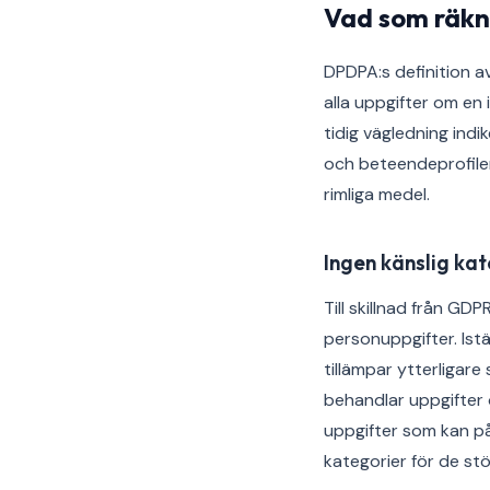
Vad som räkn
DPDPA:s definition av
alla uppgifter om en 
tidig vägledning indi
och beteendeprofiler 
rimliga medel.
Ingen känslig ka
Till skillnad från GD
personuppgifter. Istäl
tillämpar ytterligar
behandlar uppgifter 
uppgifter som kan på
kategorier för de st