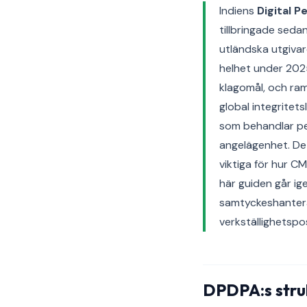
Indiens
Digital 
tillbringade seda
utländska utgivar
helhet under 202
klagomål, och ra
global integritets
som behandlar pe
angelägenhet. Det
viktiga för hur C
här guiden går ig
samtyckeshantera
verkställighetspos
DPDPA:s stru