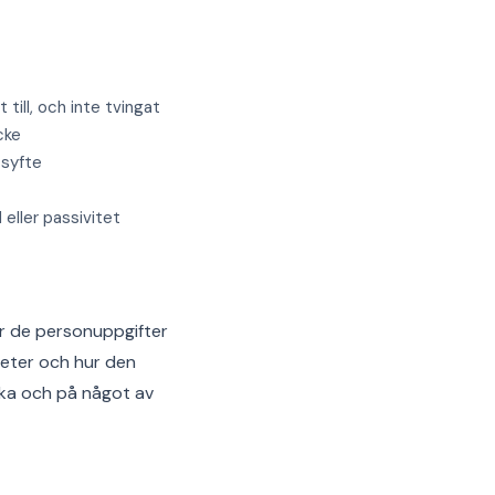
till, och inte tvingat
cke
 syfte
eller passivitet
er de personuppgifter
heter och hur den
ska och på något av