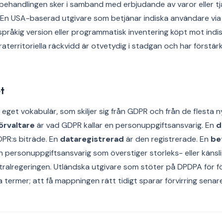
r behandlingen sker i samband med erbjudande av varor eller tjä
n. En USA-baserad utgivare som betjänar indiska användare via 
språkig version eller programmatisk inventering köpt mot indi
territoriella räckvidd är otvetydig i stadgan och har förstärkt
t
eget vokabulär, som skiljer sig från GDPR och från de flesta n
örvaltare
är vad GDPR kallar en personuppgiftsansvarig. En
d
DPR:s biträde. En
dataregistrerad
är den registrerade. En
be
n personuppgiftsansvarig som överstiger storleks- eller känsl
entralregeringen. Utländska utgivare som stöter på DPDPA för 
termer; att få mappningen rätt tidigt sparar förvirring senare