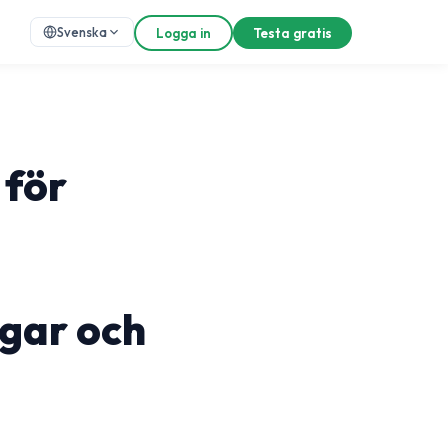
Svenska
Logga in
Testa gratis
 för
gar och