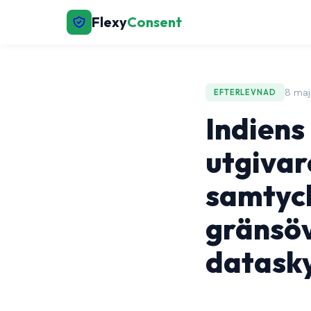
Flexy
Consent
8 maj
EFTERLEVNAD
Indiens
utgivar
samtyc
gränsöv
datask