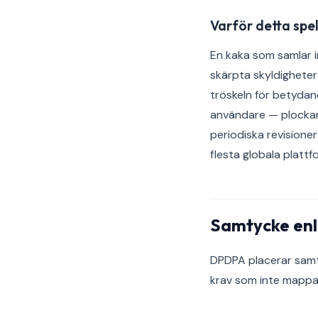
Varför detta spel
En kaka som samlar i
skärpta skyldigheter
tröskeln för betydand
användare — plockar 
periodiska revision
flesta globala platt
Samtycke en
DPDPA placerar samty
krav som inte mappa