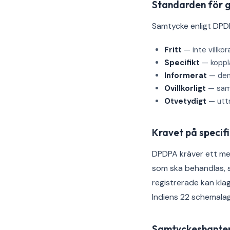
Standarden för g
Samtycke enligt DPD
Fritt
— inte villkor
Specifikt
— koppla
Informerat
— den 
Ovillkorligt
— samty
Otvetydigt
— uttr
Kravet på speci
DPDPA kräver ett med
som ska behandlas, s
registrerade kan kla
Indiens 22 schemala
Samtyckeshanter