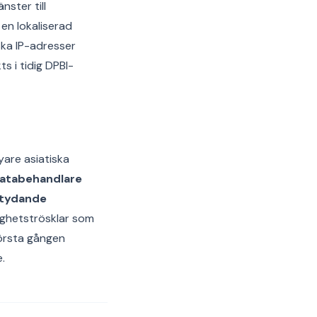
nster till
en lokaliserad
ska IP-adresser
s i tidig DPBI-
yare asiatiska
atabehandlare
tydande
ighetströsklar som
första gången
.