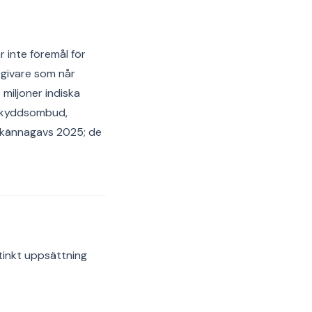
 inte föremål för
tgivare som når
miljoner indiska
askyddsombud,
llkännagavs 2025; de
tinkt uppsättning