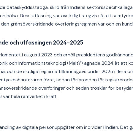
de dataskyddsstadga, skild från Indiens sektorsspecifika lag
h hälsa. Dess utfasning var avsiktligt stegvis så att samtyc
den gränsöverskridande överföringsregimen var och en kunde 
nde och utfasningen 2024–2025
lamentet i augusti 2023 och erhöll presidentens godkännande
tronik och informationsteknologi (MeitY) ägnade 2024 åt att 
, och de slutliga reglerna tillkännagavs under 2025 i flera 
samtyckeshanteraren först, sedan förfaranden för registrerade
söverskridande överföringar och sedan trösklar för betydan
var hela ramverket i kraft.
ndling av digitala personuppgifter om individer i Indien. Det g