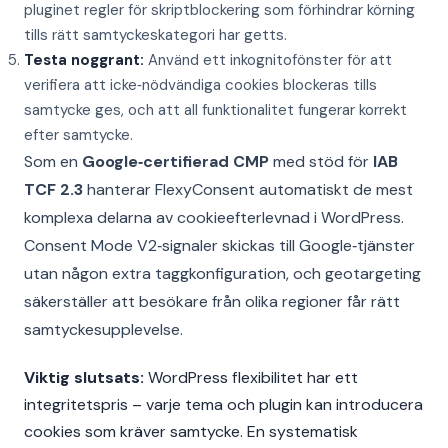
pluginet regler för skriptblockering som förhindrar körning
tills rätt samtyckeskategori har getts.
Testa noggrant:
Använd ett inkognitofönster för att
verifiera att icke‑nödvändiga cookies blockeras tills
samtycke ges, och att all funktionalitet fungerar korrekt
efter samtycke.
Som en
Google‑certifierad CMP
med stöd för
IAB
TCF 2.3
hanterar FlexyConsent automatiskt de mest
komplexa delarna av cookieefterlevnad i WordPress.
Consent Mode V2‑signaler skickas till Google‑tjänster
utan någon extra taggkonfiguration, och geotargeting
säkerställer att besökare från olika regioner får rätt
samtyckesupplevelse.
Viktig slutsats:
WordPress flexibilitet har ett
integritetspris – varje tema och plugin kan introducera
cookies som kräver samtycke. En systematisk