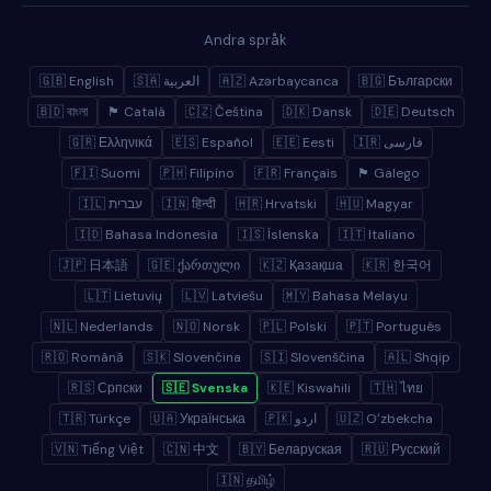
Andra språk
🇬🇧 English
🇸🇦 العربية
🇦🇿 Azərbaycanca
🇧🇬 Български
🇧🇩 বাংলা
🏴 Català
🇨🇿 Čeština
🇩🇰 Dansk
🇩🇪 Deutsch
🇬🇷 Ελληνικά
🇪🇸 Español
🇪🇪 Eesti
🇮🇷 فارسی
🇫🇮 Suomi
🇵🇭 Filipino
🇫🇷 Français
🏴 Galego
🇮🇱 עברית
🇮🇳 हिन्दी
🇭🇷 Hrvatski
🇭🇺 Magyar
🇮🇩 Bahasa Indonesia
🇮🇸 Íslenska
🇮🇹 Italiano
🇯🇵 日本語
🇬🇪 ქართული
🇰🇿 Қазақша
🇰🇷 한국어
🇱🇹 Lietuvių
🇱🇻 Latviešu
🇲🇾 Bahasa Melayu
🇳🇱 Nederlands
🇳🇴 Norsk
🇵🇱 Polski
🇵🇹 Português
🇷🇴 Română
🇸🇰 Slovenčina
🇸🇮 Slovenščina
🇦🇱 Shqip
🇷🇸 Српски
🇸🇪 Svenska
🇰🇪 Kiswahili
🇹🇭 ไทย
🇹🇷 Türkçe
🇺🇦 Українська
🇵🇰 اردو
🇺🇿 Oʻzbekcha
🇻🇳 Tiếng Việt
🇨🇳 中文
🇧🇾 Беларуская
🇷🇺 Русский
🇮🇳 தமிழ்