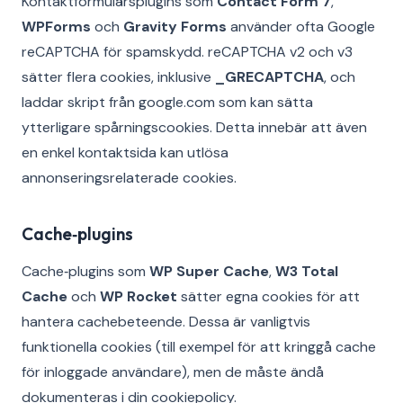
Kontaktformulärsplugins som
Contact Form 7
,
WPForms
och
Gravity Forms
använder ofta Google
reCAPTCHA för spamskydd. reCAPTCHA v2 och v3
sätter flera cookies, inklusive
_GRECAPTCHA
, och
laddar skript från google.com som kan sätta
ytterligare spårningscookies. Detta innebär att även
en enkel kontaktsida kan utlösa
annonseringsrelaterade cookies.
Cache‑plugins
Cache‑plugins som
WP Super Cache
,
W3 Total
Cache
och
WP Rocket
sätter egna cookies för att
hantera cachebeteende. Dessa är vanligtvis
funktionella cookies (till exempel för att kringgå cache
för inloggade användare), men de måste ändå
dokumenteras i din cookiepolicy.