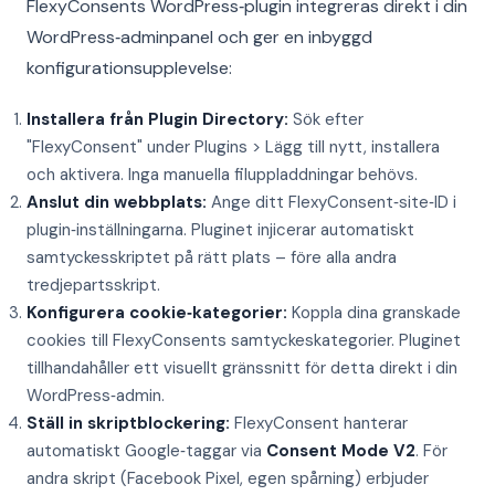
FlexyConsents WordPress‑plugin integreras direkt i din
WordPress‑adminpanel och ger en inbyggd
konfigurationsupplevelse:
Installera från Plugin Directory:
Sök efter
"FlexyConsent" under Plugins > Lägg till nytt, installera
och aktivera. Inga manuella filuppladdningar behövs.
Anslut din webbplats:
Ange ditt FlexyConsent‑site‑ID i
plugin‑inställningarna. Pluginet injicerar automatiskt
samtyckesskriptet på rätt plats – före alla andra
tredjepartsskript.
Konfigurera cookie‑kategorier:
Koppla dina granskade
cookies till FlexyConsents samtyckeskategorier. Pluginet
tillhandahåller ett visuellt gränssnitt för detta direkt i din
WordPress‑admin.
Ställ in skriptblockering:
FlexyConsent hanterar
automatiskt Google‑taggar via
Consent Mode V2
. För
andra skript (Facebook Pixel, egen spårning) erbjuder