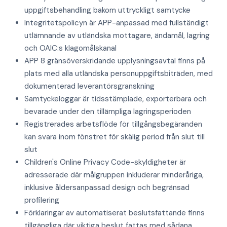
uppgiftsbehandling bakom uttryckligt samtycke
Integritetspolicyn är APP-anpassad med fullständigt
utlämnande av utländska mottagare, ändamål, lagring
och OAIC:s klagomålskanal
APP 8 gränsöverskridande upplysningsavtal finns på
plats med alla utländska personuppgiftsbiträden, med
dokumenterad leverantörsgranskning
Samtyckeloggar är tidsstämplade, exporterbara och
bevarade under den tillämpliga lagringsperioden
Registrerades arbetsflöde för tillgångsbegäranden
kan svara inom fönstret för skälig period från slut till
slut
Children's Online Privacy Code-skyldigheter är
adresserade där målgruppen inkluderar minderåriga,
inklusive åldersanpassad design och begränsad
profilering
Förklaringar av automatiserat beslutsfattande finns
tillgängliga där viktiga beslut fattas med sådana