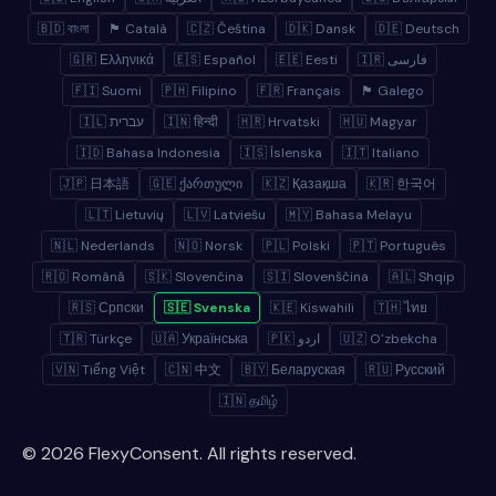
🇧🇩 বাংলা
🏴 Català
🇨🇿 Čeština
🇩🇰 Dansk
🇩🇪 Deutsch
🇬🇷 Ελληνικά
🇪🇸 Español
🇪🇪 Eesti
🇮🇷 فارسی
🇫🇮 Suomi
🇵🇭 Filipino
🇫🇷 Français
🏴 Galego
🇮🇱 עברית
🇮🇳 हिन्दी
🇭🇷 Hrvatski
🇭🇺 Magyar
🇮🇩 Bahasa Indonesia
🇮🇸 Íslenska
🇮🇹 Italiano
🇯🇵 日本語
🇬🇪 ქართული
🇰🇿 Қазақша
🇰🇷 한국어
🇱🇹 Lietuvių
🇱🇻 Latviešu
🇲🇾 Bahasa Melayu
🇳🇱 Nederlands
🇳🇴 Norsk
🇵🇱 Polski
🇵🇹 Português
🇷🇴 Română
🇸🇰 Slovenčina
🇸🇮 Slovenščina
🇦🇱 Shqip
🇷🇸 Српски
🇸🇪 Svenska
🇰🇪 Kiswahili
🇹🇭 ไทย
🇹🇷 Türkçe
🇺🇦 Українська
🇵🇰 اردو
🇺🇿 Oʻzbekcha
🇻🇳 Tiếng Việt
🇨🇳 中文
🇧🇾 Беларуская
🇷🇺 Русский
🇮🇳 தமிழ்
© 2026 FlexyConsent. All rights reserved.