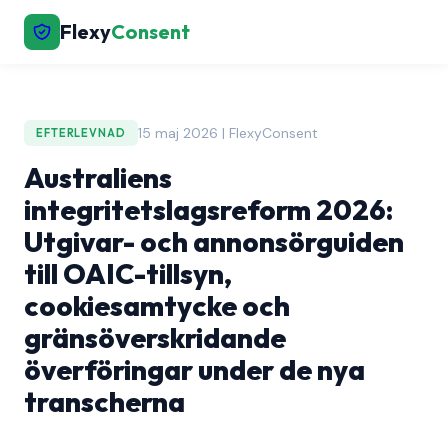
Flexy
Consent
15 maj 2026 | FlexyConsent
EFTERLEVNAD
Australiens
integritetslagsreform 2026:
Utgivar- och annonsörguiden
till OAIC-tillsyn,
cookiesamtycke och
gränsöverskridande
överföringar under de nya
transcherna