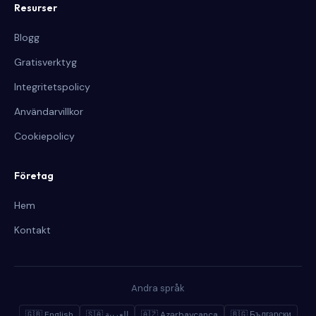
Resurser
Blogg
Gratisverktyg
Integritetspolicy
Användarvillkor
Cookiepolicy
Företag
Hem
Kontakt
Andra språk
🇬🇧 English
🇸🇦 العربية
🇦🇿 Azərbaycanca
🇧🇬 Български