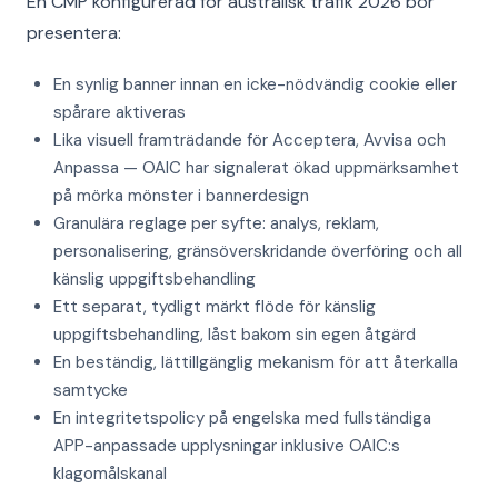
En CMP konfigurerad för australisk trafik 2026 bör
presentera:
En synlig banner innan en icke-nödvändig cookie eller
spårare aktiveras
Lika visuell framträdande för Acceptera, Avvisa och
Anpassa — OAIC har signalerat ökad uppmärksamhet
på mörka mönster i bannerdesign
Granulära reglage per syfte: analys, reklam,
personalisering, gränsöverskridande överföring och all
känslig uppgiftsbehandling
Ett separat, tydligt märkt flöde för känslig
uppgiftsbehandling, låst bakom sin egen åtgärd
En beständig, lättillgänglig mekanism för att återkalla
samtycke
En integritetspolicy på engelska med fullständiga
APP-anpassade upplysningar inklusive OAIC:s
klagomålskanal