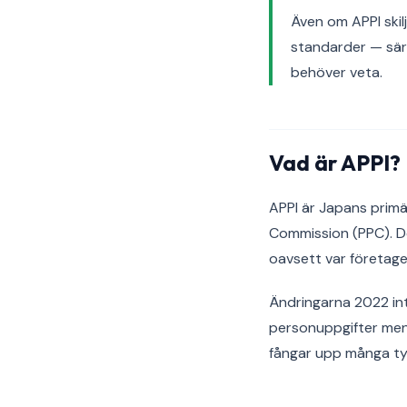
Även om APPI skil
standarder — särs
behöver veta.
Vad är APPI?
APPI är Japans primä
Commission (PPC). De
oavsett var företage
Ändringarna 2022 int
personuppgifter men 
fångar upp många typ