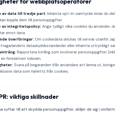
igheter för webbplatsoperatörer
 av data till tredje part:
Inhämta opt-in-samtycke innan du de
kan koppla dem till personuppgifter.
 av integritetspolicy:
Ange tydligt vilka cookies du använder, d
 tar emot data.
nde överföringar:
Om cookiedata skickas till servrar utanför Ja
tagarlandets dataskyddsstandarder eller inhämta uttryckligt s
intrång:
Rapportera intrång som involverar personuppgifter (ink
 en föreskriven tidsram.
igheter:
Svara på begäranden från användare att lämna ut, korriger
nklusive data som härletts från cookies.
: viktiga skillnader
syftar till att skydda personuppgifter, skiljer de sig i omfatt