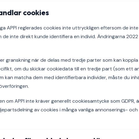
andlar cookies
ga APPI reglerades cookies inte uttryckligen eftersom de int
 de inte direkt kunde identifiera en individ. Ändringarna 202
der granskning när de delas med tredje parter som kan koppla 
ifikt, om du skickar cookiedata till en tredje part (som ett a
om kan matcha dem med identifierbara individer, måste du i
överföringen.
ven om APPI inte kräver generellt cookiesamtycke som GDPR, 
edjepartsdelning av cookies i många vanliga annonserings- och 