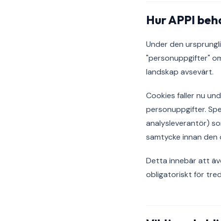
Hur APPI beh
Under den ursprungli
"personuppgifter" om
landskap avsevärt.
Cookies faller nu un
personuppgifter. Spec
analysleverantör) s
samtycke innan den 
Detta innebär att ä
obligatoriskt för tr