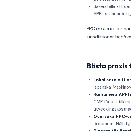
Säkerställa att d
APPI-standarder g
PPC erkänner för nä
jurisdiktioner behöv
Bästa praxis
Lokalisera ditt 
japanska. Maskinöv
Kombinera APPI
CMP för att tilläm
utvecklingskostna
Övervaka PPC-vä
dokument. Håll dig