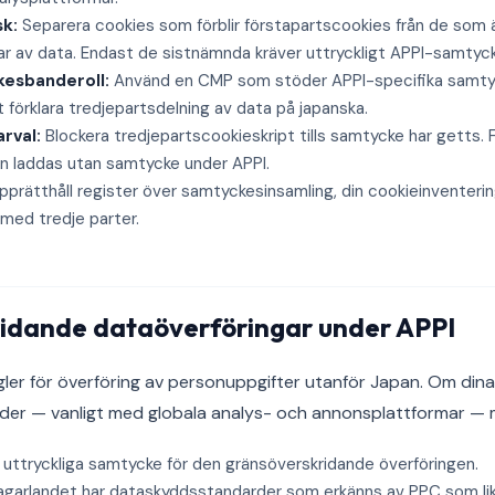
sk:
Separera cookies som förblir förstapartscookies från de som ä
ar av data. Endast de sistnämnda kräver uttryckligt APPI-samtyck
kesbanderoll:
Använd en CMP som stöder APPI-specifika samty
t förklara tredjepartsdelning av data på japanska.
rval:
Blockera tredjepartscookieskript tills samtycke har getts. F
n laddas utan samtycke under APPI.
prätthåll register över samtyckesinsamling, din cookieinventeri
med tredje parter.
idande dataöverföringar under APPI
egler för överföring av personuppgifter utanför Japan. Om din
 länder — vanligt med globala analys- och annonsplattformar —
 uttryckliga samtycke för den gränsöverskridande överföringen.
agarlandet har dataskyddsstandarder som erkänns av PPC som li