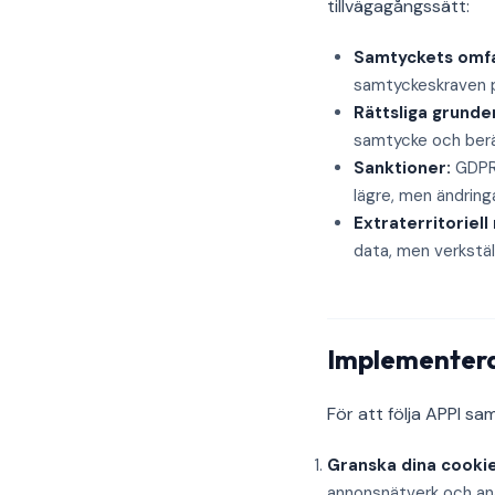
tillvägagångssätt:
Samtyckets omfa
samtyckeskraven på
Rättsliga grunde
samtycke och berät
Sanktioner:
GDPR-
lägre, men ändring
Extraterritoriell
data, men verkstäl
Implementera
För att följa APPI s
Granska dina cookie
annonsnätverk och ana