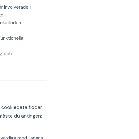
r involverade i
e.
ckeflöden.
unktionella
ng och
a cookiedata flödar
 måste du antingen:
kvärdiga med Japans.