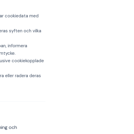
lar cookiedata med
eras syften och vilka
pan, informera
amtycke.
lusive cookiekopplade
a eller radera deras
ning och