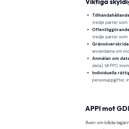
Viktiga skyld
Tillhandahållande
tredje parter som 
Offentliggörande
tredje parter som
Gränsöverskrida
användarna om mot
Anmälan om data
data) till PPC inom
Individuella rätt
personuppgifter, i
APPI mot GDPR
Även om båda lagarna 