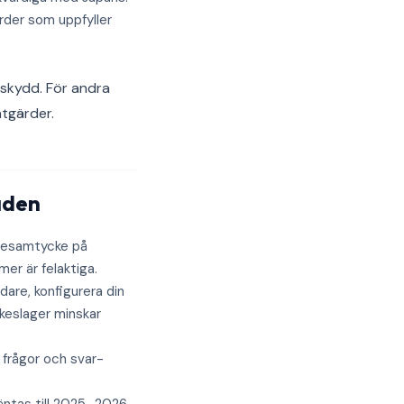
rder som uppfyller
skydd. För andra
åtgärder.
aden
iesamtycke på
er är felaktiga.
are, konfigurera din
ckeslager minskar
 frågor och svar-