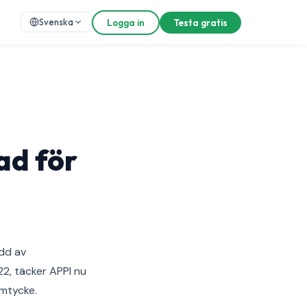
Svenska
Logga in
Testa gratis
ad för
dd av
2, täcker APPI nu
amtycke.