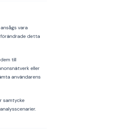
e ansågs vara
2 förändrade detta
dem till
nnonsnätverk eller
nhämta användarens
är samtycke
analysscenarier.