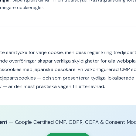
ingar:
Japan granskar APPI i en treårscykel. Nästa granskning förv
rängare cookieregler.
nte samtycke för varje cookie, men dess regler kring tredjepar
de överföringar skapar verkliga skyldigheter för alla webbp
icscookies med japanska besökare. En välkonfigurerad CMP som
djepartscookies — och som presenterar tydliga, lokaliserade
 — är den mest praktiska vägen till efterlevnad.
ent
— Google Certified CMP. GDPR, CCPA & Consent Mod