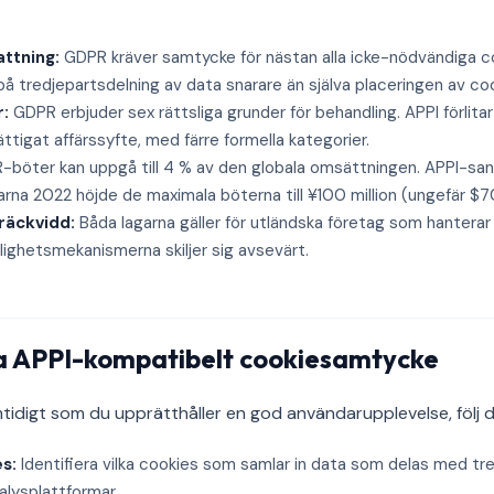
ttning:
GDPR kräver samtycke för nästan alla icke-nödvändiga co
 tredjepartsdelning av data snarare än själva placeringen av coo
r:
GDPR erbjuder sex rättsliga grunder för behandling. APPI förlitar
tigat affärssyfte, med färre formella kategorier.
böter kan uppgå till 4 % av den globala omsättningen. APPI-sank
arna 2022 höjde de maximala böterna till ¥100 million (ungefär $
 räckvidd:
Båda lagarna gäller för utländska företag som hantera
lighetsmekanismerna skiljer sig avsevärt.
 APPI-kompatibelt cookiesamtycke
amtidigt som du upprätthåller en god användarupplevelse, följ 
s:
Identifiera vilka cookies som samlar in data som delas med tred
lysplattformar.