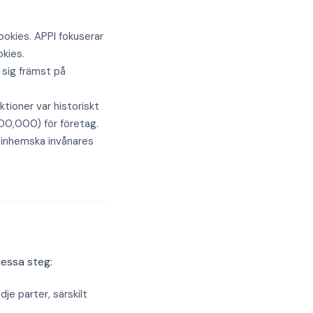
okies. APPI fokuserar
kies.
 sig främst på
tioner var historiskt
700,000) för företag.
r inhemska invånares
dessa steg:
je parter, särskilt