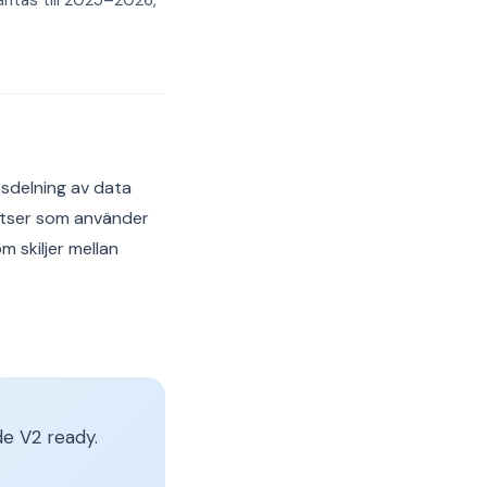
äntas till 2025–2026,
tsdelning av data
latser som använder
 skiljer mellan
e V2 ready.