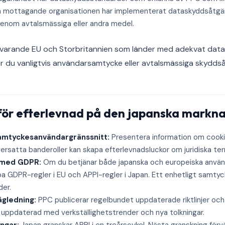
en mottagande organisationen har implementerat dataskyddsåtgä
enom avtalsmässiga eller andra medel.
rvarande EU och Storbritannien som länder med adekvat data
er du vanligtvis användarsamtycke eller avtalsmässiga skydds
 för efterlevnad på den japanska markn
samtyckesanvändargränssnitt:
Presentera information om cook
ersatta banderoller kan skapa efterlevnadsluckor om juridiska term
 med GDPR:
Om du betjänar både japanska och europeiska använd
pa GDPR-regler i EU och APPI-regler i Japan. Ett enhetligt samty
der.
gledning:
PPC publicerar regelbundet uppdaterade riktlinjer och
 uppdaterad med verkställighetstrender och nya tolkningar.