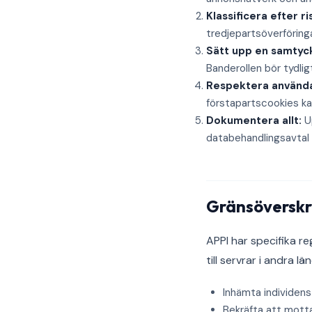
Klassificera efter ri
tredjepartsöverföring
Sätt upp en samtyc
Banderollen bör tydlig
Respektera använda
förstapartscookies ka
Dokumentera allt:
Up
databehandlingsavtal 
Gränsöverskr
APPI har specifika r
till servrar i andra
Inhämta individens
Bekräfta att mott