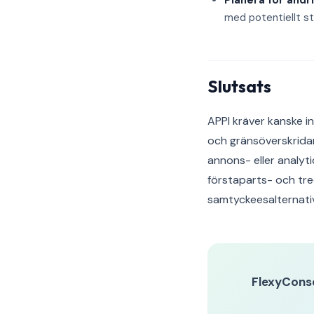
Planera för ändr
med potentiellt st
Slutsats
APPI kräver kanske i
och gränsöverskridan
annons- eller analyt
förstaparts- och tre
samtyckeesalternativ
FlexyCons