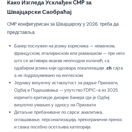
Како Изгледа Усклађен CMP за
Швајцарски Саобраћај
CMP конфигурисан за Швајцарску у 2026. треба да
представља:
Банер послужен на језику корисника — немачком,
француском, италијанском или романшком — пре него
што се активира икакав неопходни колачић, са
одабиром језика који одговара локализацији
.ch
сајта
а не подразумевано на енглеском
Једнаку визуелну истакнутост за радње Прихвати,
Одбиј и Подешавања — упутство FDPIC-а из 2025.
изричито критикује дизајне банера где је Одбиј
визуелно умањен у односу на Прихвати
Детаљне пребачиваче по сврси: аналитика,
оглашавање, персонализација, прекогранични пренос
и свака посебно осетљива категорија