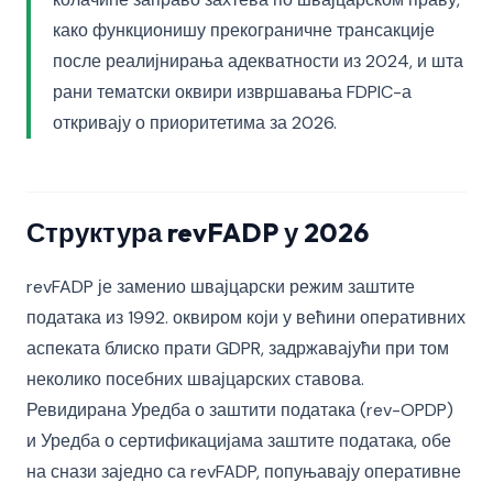
како функционишу прекограничне трансакције
после реалијнирања адекватности из 2024, и шта
рани тематски оквири извршавања FDPIC-а
откривају о приоритетима за 2026.
Структура revFADP у 2026
revFADP је заменио швајцарски режим заштите
података из 1992. оквиром који у већини оперативних
аспеката блиско прати GDPR, задржавајући при том
неколико посебних швајцарских ставова.
Ревидирана Уредба о заштити података (rev-OPDP)
и Уредба о сертификацијама заштите података, обе
на снази заједно са revFADP, попуњавају оперативне