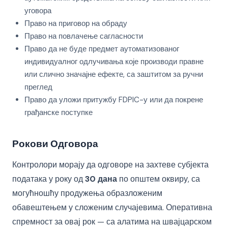
уговора
Право на приговор на обраду
Право на повлачење сагласности
Право да не буде предмет аутоматизованог
индивидуалног одлучивања које производи правне
или слично значајне ефекте, са заштитом за ручни
преглед
Право да уложи притужбу FDPIC-у или да покрене
грађанске поступке
Рокови Одговора
Контролори морају да одговоре на захтеве субјекта
података у року од
30 дана
по општем оквиру, са
могућношћу продужења образложеним
обавештењем у сложеним случајевима. Оперативна
спремност за овај рок — са алатима на швајцарском