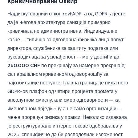
Кривичноправни Оквир
Најдискутованији откон revFADP-а од GDPR-а јесте
да је његова архитектура санкција примарно
кривична а не административна. Индивидуалне
казне — типично за одговорна физичка лица попут
директора, службеника за заштиту података или
руководилаца за усклађеност — могу достићи до
250.000 CHF
по прекршају за намерне прекршаје,
са паралелном кривичном одговорношћу за
најозбиљније поступке. Главна граница је нижа него
GDPR-ов плафон од четири процента промета у
апсолутном смислу, али смер одговорности — ка
именованом поједinnцу а не само организацији —
мења прорачун ризика у пракси. Неколико издавача
је реструктурирало интерне токове одобравања у
2025. специфично да би расподелили изложеност.