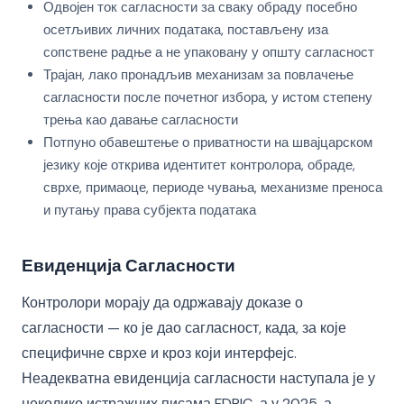
Одвојен ток сагласности за сваку обраду посебно
осетљивих личних података, постављену иза
сопствене радње а не упаковану у општу сагласност
Трајан, лако пронадљив механизам за повлачење
сагласности после почетног избора, у истом степену
трења као давање сагласности
Потпуно обавештење о приватности на швајцарском
језику које откривa идентитет контролора, обраде,
сврхе, примаоце, периоде чувања, механизме преноса
и путању права субјекта података
Евиденција Сагласности
Контролори морају да одржавају доказе о
сагласности — ко је дао сагласност, када, за које
специфичне сврхе и кроз који интерфејс.
Неадекватна евиденција сагласности наступала је у
неколико истражних писама FDPIC-а у 2025, а