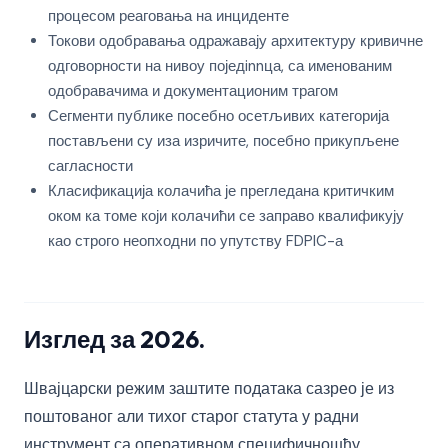
процесом реаговања на инциденте
Токови одобравања одражавају архитектуру кривичне
одговорности на нивоу поједinnца, са именованим
одобравачима и документационим трагом
Сегменти публике посебно осетљивих категорија
постављени су иза изричите, посебно прикупљене
сагласности
Класификација колачића је прегледана критичким
оком ка томе који колачићи се заправо квалификују
као строго неопходни по упутству FDPIC-а
Изглед за 2026.
Швајцарски режим заштите података сазрео је из
поштованог али тихог старог статута у радни
инструмент са оперативном специфичношћу,