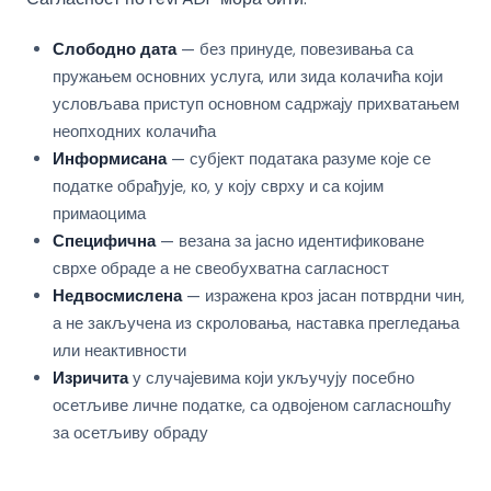
Слободно дата
— без принуде, повезивања са
пружањем основних услуга, или зида колачића који
условљава приступ основном садржају прихватањем
неопходних колачића
Информисана
— субјект података разуме које се
податке обрађује, ко, у коју сврху и са којим
примаоцима
Специфична
— везана за јасно идентификоване
сврхе обраде а не свеобухватна сагласност
Недвосмислена
— изражена кроз јасан потврдни чин,
а не закључена из скроловања, наставка прегледања
или неактивности
Изричита
у случајевима који укључују посебно
осетљиве личне податке, са одвојеном сагласношћу
за осетљиву обраду