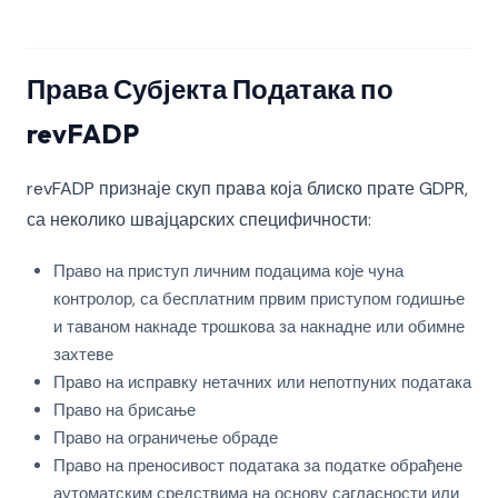
Права Субјекта Података по
revFADP
revFADP признаје скуп права која блиско прате GDPR,
са неколико швајцарских специфичности:
Право на приступ личним подацима које чуна
контролор, са бесплатним првим приступом годишње
и таваном накнаде трошкова за накнадне или обимне
захтеве
Право на исправку нетачних или непотпуних података
Право на брисање
Право на ограничење обраде
Право на преносивост података за податке обрађене
аутоматским средствима на основу сагласности или