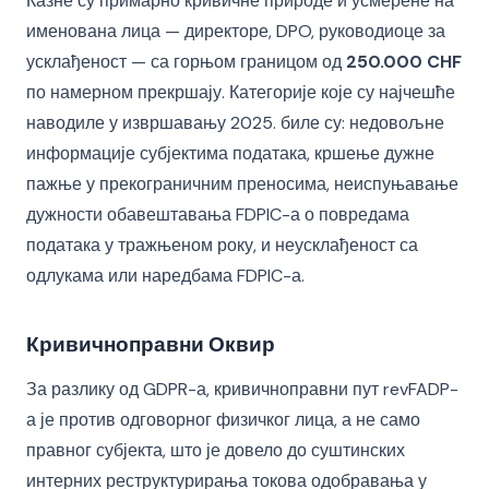
Казне су примарно кривичне природе и усмерене на
именована лица — директоре, DPO, руководиоце за
усклађеност — са горњом границом од
250.000 CHF
по намерном прекршају. Категорије које су најчешће
наводиле у извршавању 2025. биле су: недовољне
информације субјектима података, кршење дужне
пажње у прекограничним преносима, неиспуњавање
дужности обавештавања FDPIC-а о повредама
података у тражњеном року, и неусклађеност са
одлукама или наредбама FDPIC-а.
Кривичноправни Оквир
За разлику од GDPR-а, кривичноправни пут revFADP-
а је против одговорног физичког лица, а не само
правног субјекта, што је довело до суштинских
интерних реструктурирања токова одобравања у