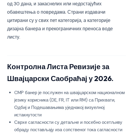
од 30 дана, и закаснелих или недостајућих
обавештења о повредама. Страни издавачи
цитирани су у свих пет категорија, а категорије
дизајна банера и прекограничних преноса воде
листу.
Контролна Листа Ревизије за
Швајцарски Саобраћај у 2026.
CMP банер је послужен на швајцарском националном
језику корисника (DE, FR, IT или RM) са Прихвати,
Одбиј и Подешавањима уједнакој визуелној
истакнутости
Сврхе сагласности су детаљне и посебно осетљиву
обраду постављају иза сопственог тока сагласности