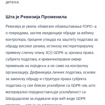
детаље.
Шта је Ревизија Променила
Ревизија је увела: обавезно обавештавање FDPIC-а
о повредама, захтев евиденције обраде за већину
контролора, процене утицаја на заштиту података за
обраду високог ризика, истинску екстериторијалну
примену сличну члану 3(2) GDPR-а, ојачана права
субјекта података, и кривичноправни оквир
примењив на поједince а не само на контролну
организацију. Дефиниција личних података, основи
за законску обраду и структура права субјекта
података су све блиско усклађени са GDPR-ом, што
материјално поједностављује усклађеност са
Швајцарском за издаваче који већ воде GDPR