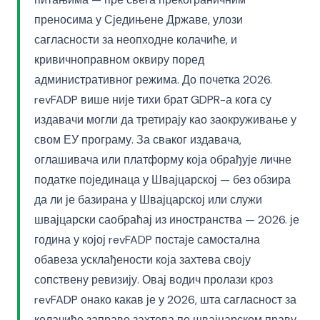
преносима у Сједињене Државе, улози
сагласности за неопходне колачиће, и
кривичноправном оквиру поред
административног режима. До почетка 2026.
revFADP више није тихи брат GDPR-а кога су
издавачи могли да третирају као заокруживање у
свом ЕУ програму. За свaког издавача,
оглашивача или платформу која обрађује личне
податке појединаца у Швајцарској — без обзира
да ли је базирана у Швајцарској или служи
швајцарски саобраћај из иностранства — 2026. је
година у којој revFADP постаје самостална
обавеза усклађености која захтева своју
сопствену ревизију. Овај водич пролази кроз
revFADP онако какав је у 2026, шта сагласност за
колачиће заправо захтева по швајцарском праву,