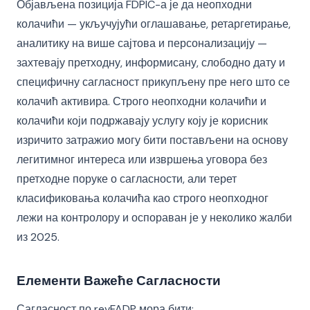
Објављена позиција FDPIC-а је да неопходни
колачићи — укључујући оглашавање, ретаргетирање,
аналитику на више сајтова и персонализацију —
захтевају претходну, информисану, слободно дату и
специфичну сагласност прикупљену пре него што се
колачић активира. Строго неопходни колачићи и
колачићи који подржавају услугу коју је корисник
изричито затражио могу бити постављени на основу
легитимног интереса или извршења уговора без
претходне поруке о сагласности, али терет
класификовања колачића као строго неопходног
лежи на контролору и оспораван је у неколико жалби
из 2025.
Елементи Важеће Сагласности
Сагласност по revFADP мора бити: