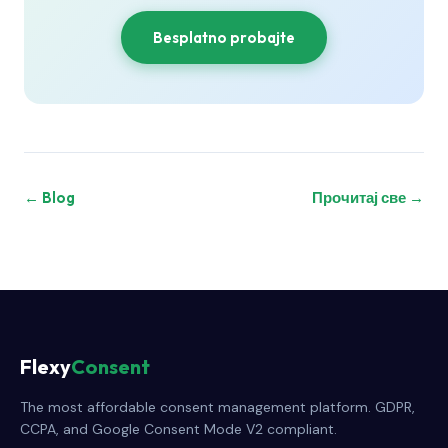
Besplatno probajte
← Blog
Прочитај све →
Flexy
Consent
The most affordable consent management platform. GDPR,
CCPA, and Google Consent Mode V2 compliant.