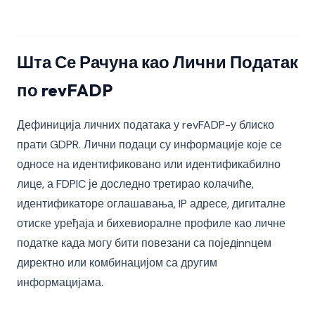
Шта Се Рачуна као Лични Податак
по revFADP
Дефиниција личних података у revFADP-у блиско
прати GDPR. Лични подаци су информације које се
односе на идентификовано или идентификабилно
лице, а FDPIC је доследно третирао колачиће,
идентификаторе оглашавања, IP адресе, дигиталне
отиске уређаја и бихевиоралне профиле као личне
податке када могу бити повезани са поједinnцем
директно или комбинацијом са другим
информацијама.