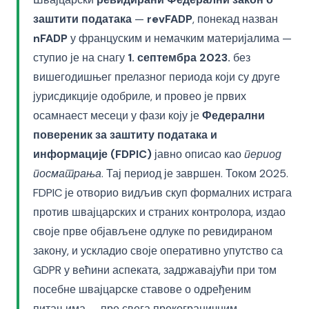
заштити података
—
revFADP
, понекад назван
nFADP
у француским и немачким материјалима —
ступио је на снагу
1. септембра 2023.
без
вишегодишњег прелазног периода који су друге
јурисдикције одобриле, и провео је првих
осамнаест месеци у фази коју је
Федерални
повереник за заштиту података и
информације (FDPIC)
јавно описао као
период
посматрања
. Тај период је завршен. Током 2025.
FDPIC је отворио видљив скуп формалних истрага
против швајцарских и страних контролора, издао
своје прве објављене одлуке по ревидираном
закону, и ускладио своје оперативно упутство са
GDPR у већини аспеката, задржавајући при том
посебне швајцарске ставове о одређеним
питањима — пре свега прекограничним