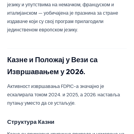
језику и упутствима на немачком, француском и
италијанском — уобичајена је празнина за стране
издаваче који су свој програм прилагодили
јединственом европском језику.
Казне и Положај у Вези са
Извршавањем у 2026.
Активност извршавања FDPIC-а значајно је
ескалирала током 2024. и 2025, а 2026. наставља
путању уместо да се устаљује.
Структура Казни