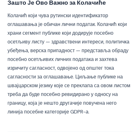
Зашто Је Ово Важно за Колачиће
Колачић који чува рутински идентификатор
оглашавања је обичан лични податак. Колачић који
храни сегмент публике који додирује посебно
осетљиву листу — здравствени интереси, политичка
убеђења, верска припадност — представља обраду
посебно осетљивих личних података и захтева
изричиту сагласност, одвојено од општег тока
сагласности за оглашавање. Циљање публике на
швајцарском језику које се преклапа са овом листом
треба да буде посебно ревидирано у односу на
границу, која је нешто другачије повучена него
линија посебне категорије GDPR-а.