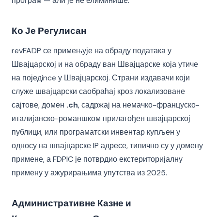
програм — али је не елиминише.
Ко Је Регулисан
revFADP се примењује на обраду података у
Швајцарској и на обраду ван Швајцарске која утиче
на поједince у Швајцарској. Страни издавачи који
служе швајцарски саобраћај кроз локализоване
сајтове, домен
.ch
, садржај на немачко-француско-
италијанско-романшком прилагођен швајцарској
публици, или програматски инвентар купљен у
односу на швајцарске IP адресе, типично су у домену
примене, а FDPIC је потврдио екстериторијалну
примену у ажурирањима упутства из 2025.
Административне Казне и