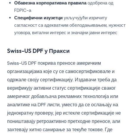
Обавезна корпоративна правила
одобрена од
FDPIC-а
Специфични изузетци
укључујући изричиту
сагласност са адекватним обелодањивањем, нужност
уговора, витални интерес и значајни јавни интерес
Swiss-US DPF у Пракси
Swiss-US DPF покрива преносе америчким
организацијама које су се самосертификовале и
одржале своју сертификацију. Издавачи треба да
верификују активни статус сертификације сваког
америчког добављача рекламних технологија или
аналитике на DPF листи, уместо да се ослањају на
једнократну проверу, јер истекле сертификације не
поништавају ретроактивно претходне преносе, али
захтевају хитно санирање за текуће токове. Где