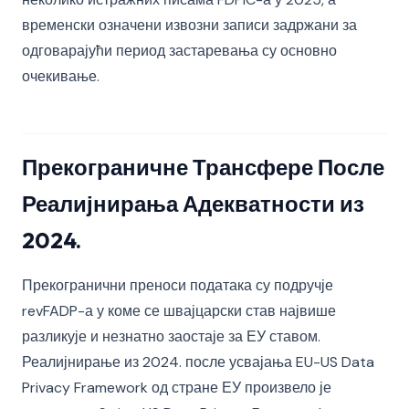
временски означени извозни записи задржани за
одговарајући период застаревања су основно
очекивање.
Прекограничне Трансфере После
Реалијнирања Адекватности из
2024.
Прекогранични преноси података су подручје
revFADP-а у коме се швајцарски став највише
разликује и незнатно заостаје за ЕУ ставом.
Реалијнирање из 2024. после усвајања EU-US Data
Privacy Framework од стране ЕУ произвело је