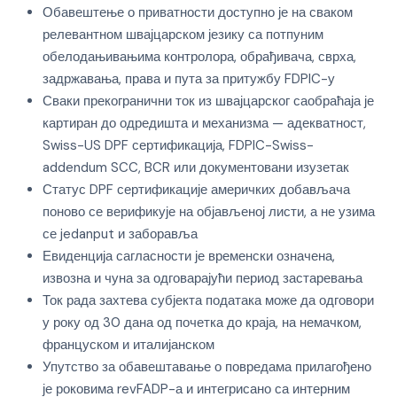
Обавештење о приватности доступно је на сваком
релевантном швајцарском језику са потпуним
обелодањивањима контролора, обрађивача, сврха,
задржавања, права и пута за притужбу FDPIC-у
Сваки прекогранични ток из швајцарског саобраћаја је
картиран до одредишта и механизма — адекватност,
Swiss-US DPF сертификација, FDPIC-Swiss-
addendum SCC, BCR или документовани изузетак
Статус DPF сертификације америчких добављача
поново се верификује на објављеној листи, а не узима
се jedanput и заборавља
Евиденција сагласности је временски означена,
извозна и чуна за одговарајући период застаревања
Ток рада захтева субјекта података може да одговори
у року од 30 дана од почетка до краја, на немачком,
француском и италијанском
Упутство за обавештавање о повредама прилагођено
је роковима revFADP-а и интегрисано са интерним