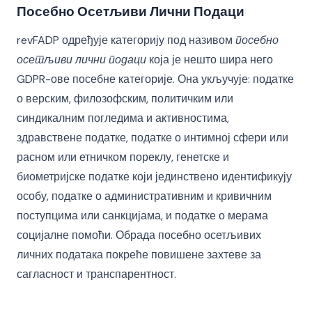
Посебно Осетљиви Лични Подаци
revFADP одређује категорију под називом
посебно
осетљиви лични подаци
која је нешто шира него
GDPR-ове посебне категорије. Она укључује: податке
о верским, филозофским, политичким или
синдикалним погледима и активностима,
здравствене податке, податке о интимној сфери или
расном или етничком пореклу, генетске и
биометријске податке који јединствено идентификују
особу, податке о административним и кривичним
поступцима или санкцијама, и податке о мерама
социјалне помоћи. Обрада посебно осетљивих
личних података покреће повишене захтеве за
сагласност и транспарентност.