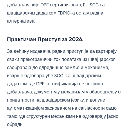
добављач није DPF сертификован, EU SCC са
швајцарским додатком FDPIC-а остају радна
алтернатива.
Практичан Приступ за 2026.
За већину издавача, радни приступ је да картирају
сваки прекогранични ток података из швајцарског
саобраћаја до одредишне земље и механизма,
изврше одговарајуће SCC-са-швајцарским-
додатком где DPF сертификација не покрива
добављача, документују механизам у обавештењу о
приватности на швајцарском језику, и допуне
аутоматизацијом заснованом на сагласности само
тамо где структурни механизми не одговарају јасно
обради.