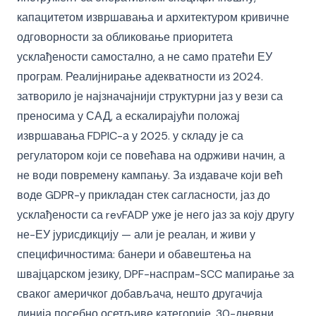
капацитетом извршавања и архитектуром кривичне
одговорности за обликовање приоритета
усклађености самостално, а не само пратећи ЕУ
програм. Реалијнирање адекватности из 2024.
затворило је најзначајнији структурни јаз у вези са
преносима у САД, а ескалирајући положај
извршавања FDPIC-а у 2025. у складу је са
регулатором који се повећава на одрживи начин, а
не води повремену кампању. За издаваче који већ
воде GDPR-у прикладан стек сагласности, јаз до
усклађености са revFADP уже је него јаз за коју другу
не-ЕУ јурисдикцију — али је реалан, и живи у
специфичностима: банери и обавештења на
швајцарском језику, DPF-наспрам-SCC мапирање за
сваког америчког добављача, нешто другачија
линија посебно осетљиве категорије, 30-дневни