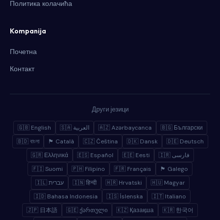
Политика колачића
Kompanija
Почетна
Контакт
Други језици
🇬🇧 English
🇸🇦 العربية
🇦🇿 Azərbaycanca
🇧🇬 Български
🇧🇩 বাংলা
🏴 Català
🇨🇿 Čeština
🇩🇰 Dansk
🇩🇪 Deutsch
🇬🇷 Ελληνικά
🇪🇸 Español
🇪🇪 Eesti
🇮🇷 فارسی
🇫🇮 Suomi
🇵🇭 Filipino
🇫🇷 Français
🏴 Galego
🇮🇱 עברית
🇮🇳 हिन्दी
🇭🇷 Hrvatski
🇭🇺 Magyar
🇮🇩 Bahasa Indonesia
🇮🇸 Íslenska
🇮🇹 Italiano
🇯🇵 日本語
🇬🇪 ქართული
🇰🇿 Қазақша
🇰🇷 한국어