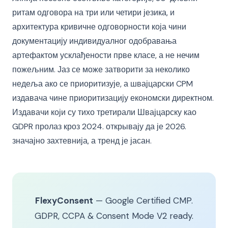
ритам одговора на три или четири језика, и
архитектура кривичне одговорности која чини
документацију индивидуалног одобравања
артефактом усклађености прве класе, а не нечим
пожељним. Јаз се може затворити за неколико
недеља ако се приоритизује, а швајцарски CPM
издавача чине приоритизацију економски директном.
Издавачи који су тихо третирали Швајцарску као
GDPR пролаз кроз 2024. открывају да је 2026.
значајно захтевнија, а тренд је јасан.
FlexyConsent
— Google Certified CMP.
GDPR, CCPA & Consent Mode V2 ready.