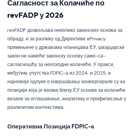
Сагласност за Колачиће по
revFADP у 2026
revFADP дозвољава неколико законских основа за
обраду, и за разлику од Директиве ePrivacy
примењене у државама чланицама ЕУ, швајцарски
закон не намеће законску основу само-са-
сагласношћу за неопходне колачиће. У пракси,
међутим, упутства FDPIC-а из 2024. и 2025. и
најновије одлуке о извршавању конвергирале су ка
позицији која је веома близу ЕУ основе за колачиће
везане за оглашавање, аналитику и профилисање у
различитим контекстима.
Оперативна Позиција FDPIC-а