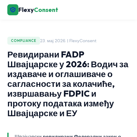
Flexy
Consent
23. мај 2026. | FlexyConsent
COMPLIANCE
Ревидирани FADP
Швајцарске у 2026: Водич за
издаваче и оглашиваче о
сагласности за колачиће,
извршавању FDPIC и
протоку података између
Швајцарске и ЕУ
Швајцарски
ревидирани Федерални закон о