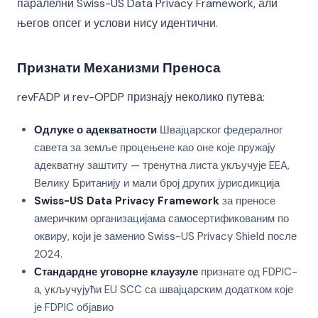
паралелни Swiss-US Data Privacy Framework, али
његов опсег и услови нису идентични.
Признати Механизми Преноса
revFADP и rev-OPDP признају неколико путева:
Одлуке о адекватности
Швајцарског федералног
савета за земље процењене као оне које пружају
адекватну заштиту — тренутна листа укључује EEA,
Велику Британију и мали број других јурисдикција
Swiss-US Data Privacy Framework
за преносе
америчким организацијама самосертификованим по
оквиру, који је заменио Swiss-US Privacy Shield после
2024.
Стандардне уговорне клаузуле
признате од FDPIC-
а, укључујући EU SCC са швајцарским додатком које
је FDPIC објавио