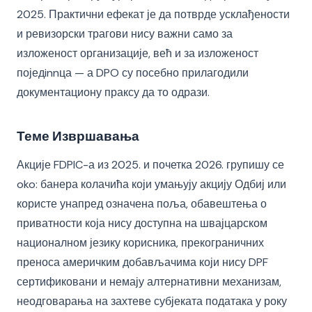
2025. Практични ефекат је да потврде усклађености
и ревизорски трагови нису важни само за
изложеност организације, већ и за изложеност
поједinnца — а DPO су посебно прилагодили
документациону праксу да то одрази.
Теме Извршавања
Акције FDPIC-а из 2025. и почетка 2026. групишу се
oko: банера колачића који умањују акцију Одбиј или
користе унапред означена поља, обавештења о
приватности која нису доступна на швајцарском
националном језику корисника, прекограничних
преноса америчким добављачима који нису DPF
сертификовани и немају алтернативни механизам,
неодговарања на захтеве субјеката података у року