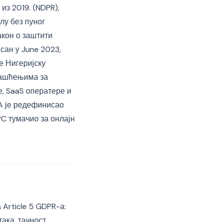
из 2019. (NDPR),
илу без пуног
акон о заштити
сан у June 2023,
е Нигеријску
лашћењима за
, SaaS оператере и
PA је редефинисао
PC тумачио за онлајн
 Article 5 GDPR-а:
ака, тачност,