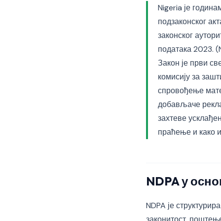
Nigeria је годин
подзаконског акт
законског аутори
података 2023. (
Закон је први св
комисију за заш
спровођење мате
добављаче рекла
захтеве усклађен
праћење и како и
NDPA у осно
NDPA је структурира
законитост, поштење