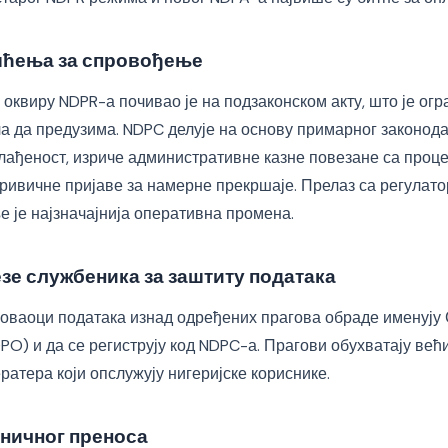
шћења за спровођење
 оквиру NDPR-а почивао је на подзаконском акту, што је ог
гла да предузима. NDPC делује на основу примарног законод
склађеност, изриче административне казне повезане са про
кривичне пријаве за намерне прекршаје. Прелаз са регулат
 је најзначајнија оперативна промена.
зе службеника за заштиту података
коваоци података изнад одређених прагова обраде именују
PO) и да се региструју код NDPC-а. Прагови обухватају већ
ратера који опслужују нигеријске кориснике.
ничног преноса