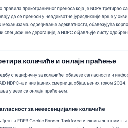
о правила прекограничног преноса која је NDPR третирао с
евају да се преноси у неадекватне јурисдикције врше у окви
х механизама: одређивање адекватности, обавезујућа корп
ли специфичне дерогације, а NDPC објављује листу одобрен
ретира колачиће и онлајн праћење
едбу специфичну за колачиће; обавезе сагласности и инф
GAID NDPC-а и низ јавних смерница објављених током 2024.
ања у вези са онлајн праћењем.
гласност за нееесенцијалне колачиће
лађен са EDPB Cookie Banner Taskforce и еквивалентним с