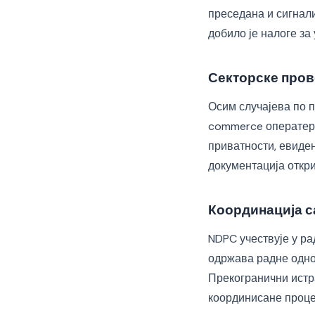
преседана и сигнал
добило је налоге за
Секторске про
Осим случајева по п
commerce оператера
приватности, евиден
документација откри
Координација с
NDPC учествује у ра
одржава радне одно
Прекогранични истра
координисане проце