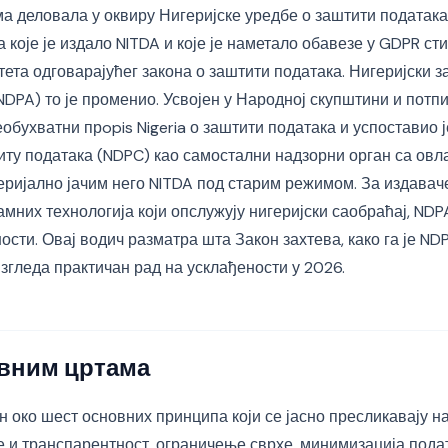
ама деловала у оквиру Нигеријске уредбе о заштити података 
а које је издало NITDA и које је наметало обавезе у GDPR ст
тета одговарајућег закона о заштити података. Нигеријски з
NDPA) то је променио. Усвојен у Народној скупштини и потпи
еобухватни прopis Nigeria о заштити података и успоставио ј
титу података (NDPC) као самостални надзорни орган са ов
ријално јачим него NITDA под старим режимом. За издаваче
мних технологија који опслужују нигеријски саобраћај, ND
ости. Овај водич разматра шта Закон захтева, како га је ND
згледа практичан рад на усклађености у 2026.
вним цртама
н око шест основних принципа који се јасно пресликавају на
 и транспарентност, ограничење сврхе, минимизација подат