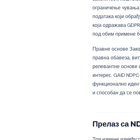
ограничење чувања 
података који обрађ
која одражава GDPR 
под обим примене бе
Правне основе Закон
правна обавеза, вит
релевантне основе с
интерес. GAID NDPC-
функционално идент
и способан да се пов
Прелаз са N
Три измене између с