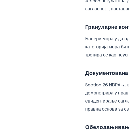
African регулатора
сагласност, настава
Грануларне кон
Банери морају да од
категорија мора би
третира се као неу
Документована
Section 26 NDPA-а к
демонстрирају правн
евидентирање саглас
правна основа за сва
Обелодањивање