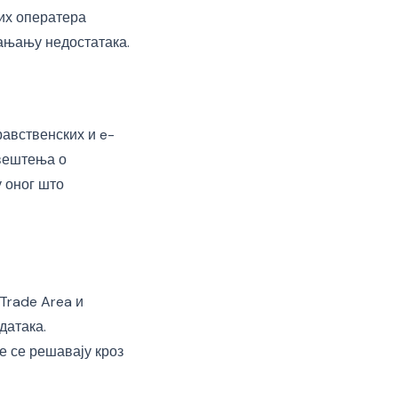
их оператера
лањању недостатака.
равственских и e-
вештења о
у оног што
 Trade Area и
датака.
е се решавају кроз