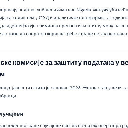
смеравају податке добављачима ван Nigeria, укључујући ве
ија са седиштем у САД и аналитичке платформе са седишт
 да идентификује примаоца преноса и заштитну меру на осн
зик о томе да оператер користи треће стране не задовољав
ске комисије за заштиту података у ве
ем
енут јавности откако је основан 2023. Његов став у вези 
обрасца.
случајеви
вао видљиве ране случајеве против познатих оператера р