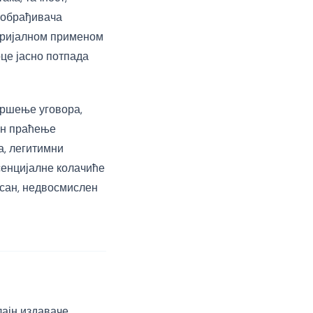
 обрађивача
иторијалном применом
оце јасно потпада
звршење уговора,
ајн праћење
а, легитимни
есенцијалне колачиће
сан, недвосмислен
ајн издаваче.