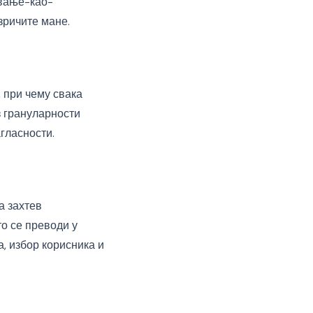
овање-као-
зричите мане.
 при чему свака
з грануларности
гласности.
а захтев
то се преводи у
, избор корисника и