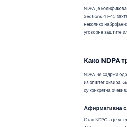
NDPA је кодификова
Sections 41-43 захт
неколико набројани
уговорне заштите и
Како NDPA т
NDPA не садржи одр
из општег оквира. 
су конкретна очекив
Афирмативна са
Став NDPC-а је уск