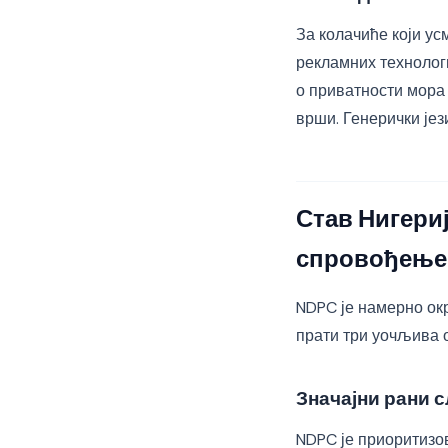
За колачиће који у
рекламних технолог
о приватности мора
врши. Генерички је
Став Нигериј
спровођењ
NDPC је намерно окр
прати три уочљива 
Значајни рани 
NDPC је приоритизо