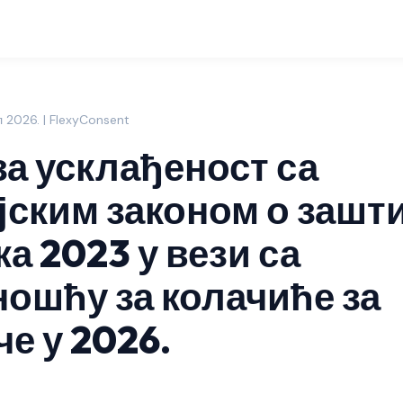
ул 2026. | FlexyConsent
за усклађеност са
јским законом о зашт
а 2023 у вези са
ношћу за колачиће за
е у 2026.