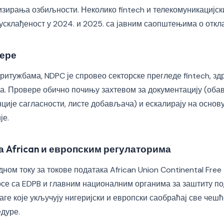
изирања озбиљности. Неколико fintech и телекомуникацијск
 усклађеност у 2024. и 2025. са јавним саопштењима о отк
вере
ритужбама, NDPC је спровео секторске прегледе fintech, зд
. Провере обично почињу захтевом за документацију (оба
ције сагласности, листе добављача) и ескалирају на основ
је.
а African и европским регулаторима
дном току за токове података African Union Continental Free
се са EDPB и главним националним органима за заштиту по
ге које укључују нигеријски и европски саобраћај све чешћ
дуре.