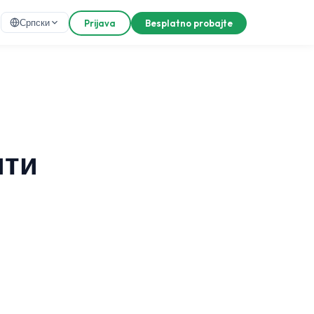
Српски
Prijava
Besplatno probajte
ити