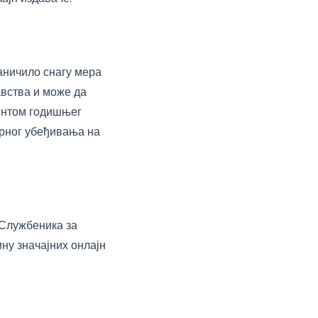
раничило снагу мера
авства и може да
центом годишњег
орног убеђивања на
 Службеника за
ину значајних онлајн