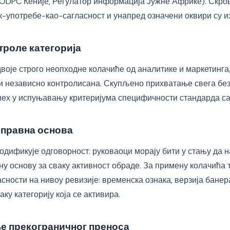
 (ODPC Кеније, Регулатор информација Јужне Африке). Скр
к-употребе-као-сагласност и унапред означени оквири су и
троле категорија
воје строго неопходне колачиће од аналитике и маркетинга,
ти независно контролисана. Скупљено прихватање свега бе
спех у испуњавању критеријума специфичности стандарда са
 правна основа
одификује одговорност: руковаоци морају бити у стању да н
у основу за сваку активност обраде. За примену колачића 
ности на нивоу ревизије: временска ознака, верзија банера
ку категорију која се активира.
 прекограничног преноса