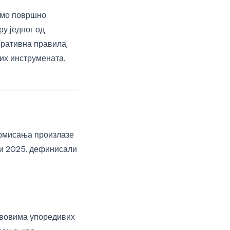
амо површно.
ру једног од
оративна правила,
их инструмената.
ормисања произлазе
 и 2025. дефинисали
тавовима упоредивих