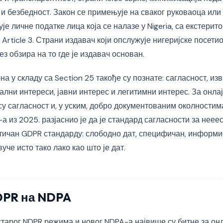
и безбедност. Закон се примењује на сваког руковаоца или
ује личне податке лица која се налазе у Nigeria, са екстер
Article 3. Страни издавач који опслужује нигеријске посети
з обзира на то где је издавач основан.
а у складу са Section 25 такође су познате: сагласност, и
ални интереси, јавни интерес и легитимни интерес. За онл
у сагласност и, у уским, добро документованим околностим
а из 2025. разјаснио је да је стандард сагласности за нее
ичан GDPR стандарду: слободно дат, специфичан, информи
уче исто тако лако као што је дат.
DPR на NDPA
тарог NDPR режима и новог NDPA-а највише су битне за онл