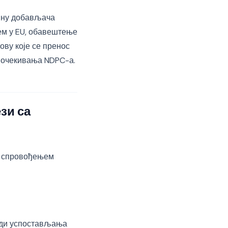
ћину добављача
ем у EU, обавештење
ову које се пренос
а очекивања NDPC-а.
зи са
са спровођењем
ади успостављања