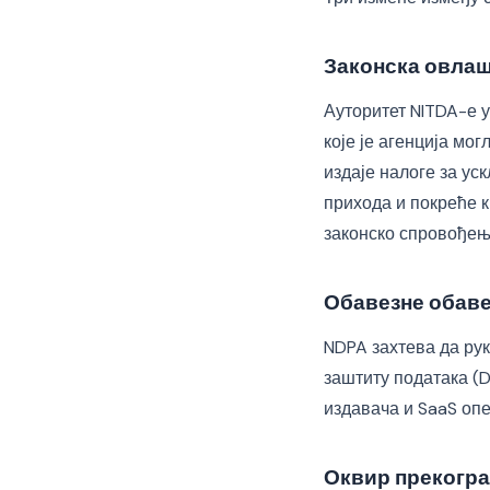
Законска овла
Ауторитет NITDA-е у
које је агенција мо
издаје налоге за у
прихода и покреће 
законско спровођење
Обавезне обаве
NDPA захтева да ру
заштиту података (D
издавача и SaaS опе
Оквир прекогра