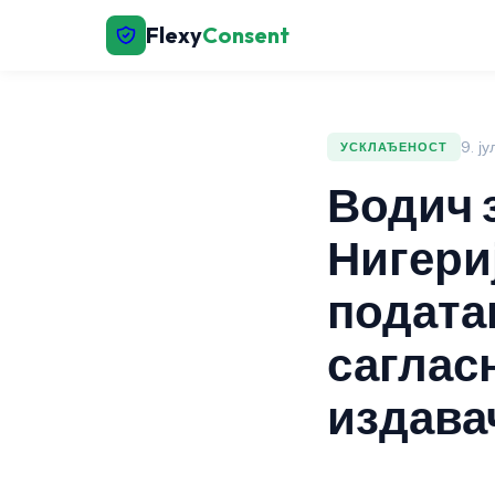
Flexy
Consent
9. ј
УСКЛАЂЕНОСТ
Водич 
Нигери
податак
саглас
издавач