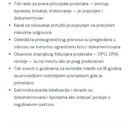
Tok rada za prava principala podataka — pristup,
ispravka, brisanje, imenovanje — je popunjen i
dokumentovan
Kanal za rešavanje pritužbi je popunjen sa praćenim
rokovima odgovora
Odredišta prekograničnog prenosa su pregledana u
odnosu na trenutnu ograničenu listu i dokumentovana
Obaveze značajnog fiducijara podataka — DPO, DPIA,
revizija — su na mestu ako je prag prekoračen
Tok svesti o godinama za korisnike mlađe od 18 godina,
sa proverljivim roditeljskim pristankom gde je
primenjivo
Sektorska pravila lokalizacije i obrade su
dokumentovana i ispunjena ako izdavač posluje u
regulisanom sektoru