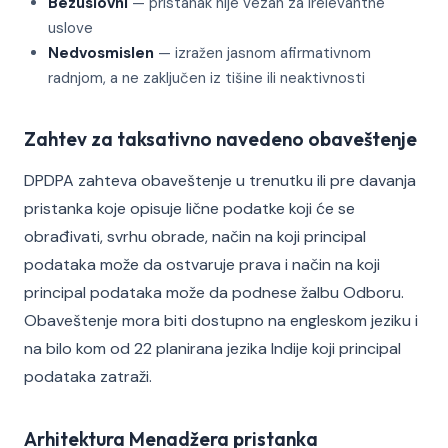
Bezuslovni
— pristanak nije vezan za irelevantne
uslove
Nedvosmislen
— izražen jasnom afirmativnom
radnjom, a ne zaključen iz tišine ili neaktivnosti
Zahtev za taksativno navedeno obaveštenje
DPDPA zahteva obaveštenje u trenutku ili pre davanja
pristanka koje opisuje lične podatke koji će se
obrađivati, svrhu obrade, način na koji principal
podataka može da ostvaruje prava i način na koji
principal podataka može da podnese žalbu Odboru.
Obaveštenje mora biti dostupno na engleskom jeziku i
na bilo kom od 22 planirana jezika Indije koji principal
podataka zatraži.
Arhitektura Menadžera pristanka