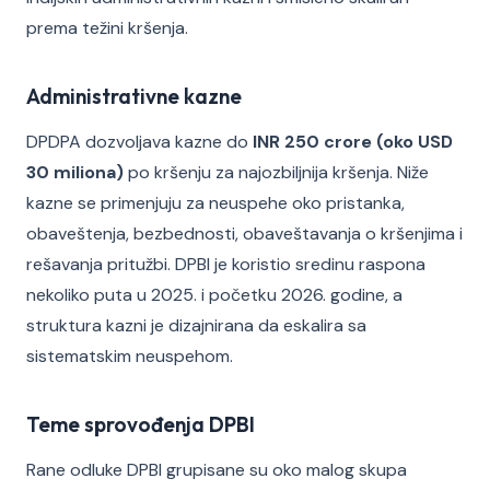
prema težini kršenja.
Administrativne kazne
DPDPA dozvoljava kazne do
INR 250 crore (oko USD
30 miliona)
po kršenju za najozbiljnija kršenja. Niže
kazne se primenjuju za neuspehe oko pristanka,
obaveštenja, bezbednosti, obaveštavanja o kršenjima i
rešavanja pritužbi. DPBI je koristio sredinu raspona
nekoliko puta u 2025. i početku 2026. godine, a
struktura kazni je dizajnirana da eskalira sa
sistematskim neuspehom.
Teme sprovođenja DPBI
Rane odluke DPBI grupisane su oko malog skupa