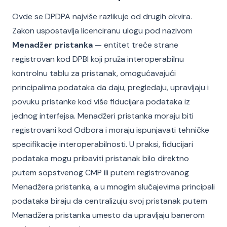
Ovde se DPDPA najviše razlikuje od drugih okvira.
Zakon uspostavlja licenciranu ulogu pod nazivom
Menadžer pristanka
— entitet treće strane
registrovan kod DPBI koji pruža interoperabilnu
kontrolnu tablu za pristanak, omogućavajući
principalima podataka da daju, pregledaju, upravljaju i
povuku pristanke kod više fiducijara podataka iz
jednog interfejsa. Menadžeri pristanka moraju biti
registrovani kod Odbora i moraju ispunjavati tehničke
specifikacije interoperabilnosti. U praksi, fiducijari
podataka mogu pribaviti pristanak bilo direktno
putem sopstvenog CMP ili putem registrovanog
Menadžera pristanka, a u mnogim slučajevima principali
podataka biraju da centralizuju svoj pristanak putem
Menadžera pristanka umesto da upravljaju banerom