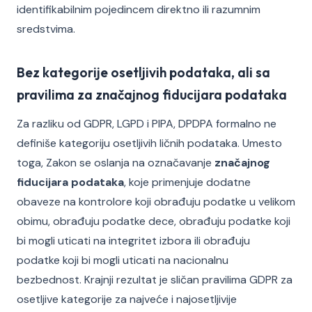
identifikabilnim pojedincem direktno ili razumnim
sredstvima.
Bez kategorije osetljivih podataka, ali sa
pravilima za značajnog fiducijara podataka
Za razliku od GDPR, LGPD i PIPA, DPDPA formalno ne
definiše kategoriju osetljivih ličnih podataka. Umesto
toga, Zakon se oslanja na označavanje
značajnog
fiducijara podataka
, koje primenjuje dodatne
obaveze na kontrolore koji obrađuju podatke u velikom
obimu, obrađuju podatke dece, obrađuju podatke koji
bi mogli uticati na integritet izbora ili obrađuju
podatke koji bi mogli uticati na nacionalnu
bezbednost. Krajnji rezultat je sličan pravilima GDPR za
osetljive kategorije za najveće i najosetljivije