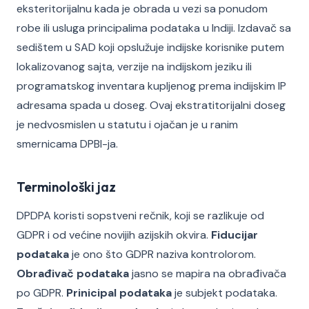
eksteritorijalnu kada je obrada u vezi sa ponudom
robe ili usluga principalima podataka u Indiji. Izdavač sa
sedištem u SAD koji opslužuje indijske korisnike putem
lokalizovanog sajta, verzije na indijskom jeziku ili
programatskog inventara kupljenog prema indijskim IP
adresama spada u doseg. Ovaj ekstratitorijalni doseg
je nedvosmislen u statutu i ojačan je u ranim
smernicama DPBI-ja.
Terminološki jaz
DPDPA koristi sopstveni rečnik, koji se razlikuje od
GDPR i od većine novijih azijskih okvira.
Fiducijar
podataka
je ono što GDPR naziva kontrolorom.
Obrađivač podataka
jasno se mapira na obrađivača
po GDPR.
Prinicipal podataka
je subjekt podataka.