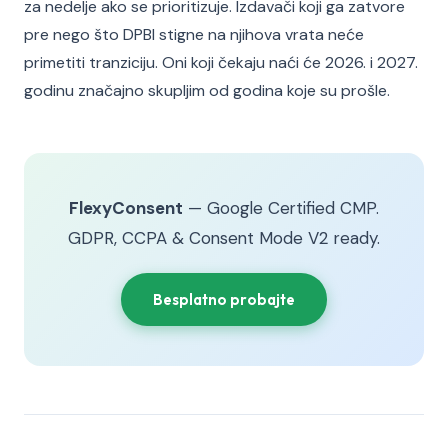
za nedelje ako se prioritizuje. Izdavači koji ga zatvore
pre nego što DPBI stigne na njihova vrata neće
primetiti tranziciju. Oni koji čekaju naći će 2026. i 2027.
godinu značajno skupljim od godina koje su prošle.
FlexyConsent
— Google Certified CMP.
GDPR, CCPA & Consent Mode V2 ready.
Besplatno probajte