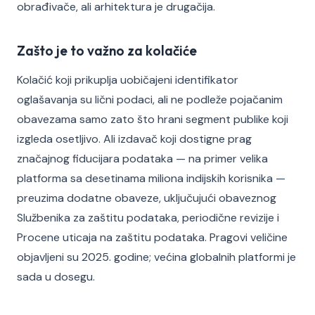
obrađivače, ali arhitektura je drugačija.
Zašto je to važno za kolačiće
Kolačić koji prikuplja uobičajeni identifikator
oglašavanja su lični podaci, ali ne podleže pojačanim
obavezama samo zato što hrani segment publike koji
izgleda osetljivo. Ali izdavač koji dostigne prag
značajnog fiducijara podataka — na primer velika
platforma sa desetinama miliona indijskih korisnika —
preuzima dodatne obaveze, uključujući obaveznog
Službenika za zaštitu podataka, periodične revizije i
Procene uticaja na zaštitu podataka. Pragovi veličine
objavljeni su 2025. godine; većina globalnih platformi je
sada u dosegu.