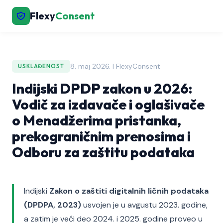
Flexy
Consent
8. maj 2026. | FlexyConsent
USKLAĐENOST
Indijski DPDP zakon u 2026:
Vodič za izdavače i oglašivače
o Menadžerima pristanka,
prekograničnim prenosima i
Odboru za zaštitu podataka
Indijski
Zakon o zaštiti digitalnih ličnih podataka
(DPDPA, 2023)
usvojen je u avgustu 2023. godine,
a zatim je veći deo 2024. i 2025. godine proveo u