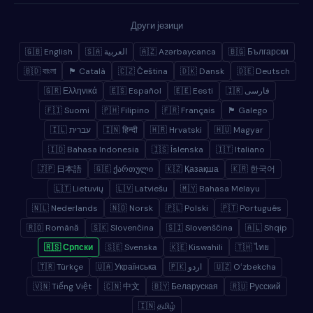
Други језици
🇬🇧 English
🇸🇦 العربية
🇦🇿 Azərbaycanca
🇧🇬 Български
🇧🇩 বাংলা
🏴 Català
🇨🇿 Čeština
🇩🇰 Dansk
🇩🇪 Deutsch
🇬🇷 Ελληνικά
🇪🇸 Español
🇪🇪 Eesti
🇮🇷 فارسی
🇫🇮 Suomi
🇵🇭 Filipino
🇫🇷 Français
🏴 Galego
🇮🇱 עברית
🇮🇳 हिन्दी
🇭🇷 Hrvatski
🇭🇺 Magyar
🇮🇩 Bahasa Indonesia
🇮🇸 Íslenska
🇮🇹 Italiano
🇯🇵 日本語
🇬🇪 ქართული
🇰🇿 Қазақша
🇰🇷 한국어
🇱🇹 Lietuvių
🇱🇻 Latviešu
🇲🇾 Bahasa Melayu
🇳🇱 Nederlands
🇳🇴 Norsk
🇵🇱 Polski
🇵🇹 Português
🇷🇴 Română
🇸🇰 Slovenčina
🇸🇮 Slovenščina
🇦🇱 Shqip
🇷🇸 Српски
🇸🇪 Svenska
🇰🇪 Kiswahili
🇹🇭 ไทย
🇹🇷 Türkçe
🇺🇦 Українська
🇵🇰 اردو
🇺🇿 Oʻzbekcha
🇻🇳 Tiếng Việt
🇨🇳 中文
🇧🇾 Беларуская
🇷🇺 Русский
🇮🇳 தமிழ்