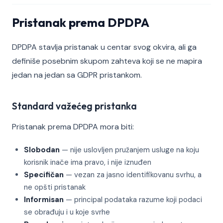
Pristanak prema DPDPA
DPDPA stavlja pristanak u centar svog okvira, ali ga
definiše posebnim skupom zahteva koji se ne mapira
jedan na jedan sa GDPR pristankom.
Standard važećeg pristanka
Pristanak prema DPDPA mora biti:
Slobodan
— nije uslovljen pružanjem usluge na koju
korisnik inače ima pravo, i nije iznuđen
Specifičan
— vezan za jasno identifikovanu svrhu, a
ne opšti pristanak
Informisan
— principal podataka razume koji podaci
se obrađuju i u koje svrhe