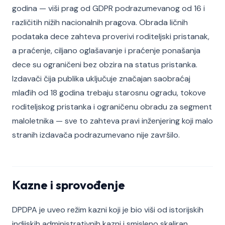
godina — viši prag od GDPR podrazumevanog od 16 i
različitih nižih nacionalnih pragova. Obrada ličnih
podataka dece zahteva proverivi roditeljski pristanak,
a praćenje, ciljano oglašavanje i praćenje ponašanja
dece su ograničeni bez obzira na status pristanka.
Izdavači čija publika uključuje značajan saobraćaj
mlađih od 18 godina trebaju starosnu ogradu, tokove
roditeljskog pristanka i ograničenu obradu za segment
maloletnika — sve to zahteva pravi inženjering koji malo
stranih izdavača podrazumevano nije završilo.
Kazne i sprovođenje
DPDPA je uveo režim kazni koji je bio viši od istorijskih
indijskih administrativnih kazni i smisleno skaliran