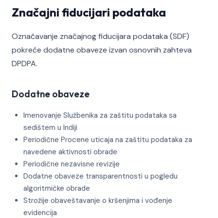
Značajni fiducijari podataka
Označavanje značajnog fiducijara podataka (SDF)
pokreće dodatne obaveze izvan osnovnih zahteva
DPDPA.
Dodatne obaveze
Imenovanje Službenika za zaštitu podataka sa
sedištem u Indiji
Periodične Procene uticaja na zaštitu podataka za
navedene aktivnosti obrade
Periodične nezavisne revizije
Dodatne obaveze transparentnosti u pogledu
algoritmičke obrade
Strožije obaveštavanje o kršenjima i vođenje
evidencija