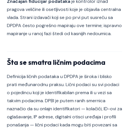
Značajan fiducijar podataka
je kontrolor iznad
pragova veličine ili osetljivosti koje je objavila centralna
vlada. Strani izdavači koji se po prvi put susreću sa
DPDPA često pogrešno mapiraju ove termine; ispravno
mapiranje u ranoj fazi štedi od kasnijih nedoumica.
Šta se smatra ličnim podacima
Definicija ličnih podataka u DPDPA je široka i blisko
prati međunarodnu praksu. Lični podaci su svi podaci
o pojedincu koji je identifikabilan prema ili u vezi sa
takvim podacima. DPBI je putem ranih smernica
naznačio da su onlajn identifikatori — kolačići, ID-ovi za
oglašavanje, IP adrese, digitalni otisci uređaja i profili
ponašanja — lični podaci kada mogu biti povezani sa