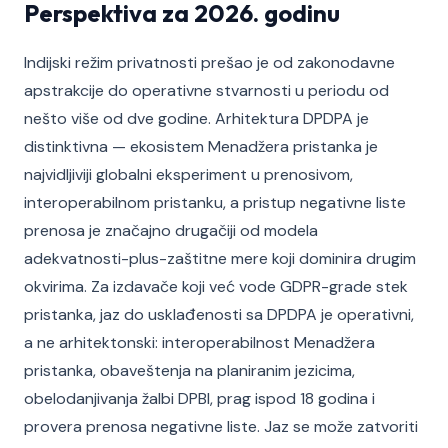
Perspektiva za 2026. godinu
Indijski režim privatnosti prešao je od zakonodavne
apstrakcije do operativne stvarnosti u periodu od
nešto više od dve godine. Arhitektura DPDPA je
distinktivna — ekosistem Menadžera pristanka je
najvidljiviji globalni eksperiment u prenosivom,
interoperabilnom pristanku, a pristup negativne liste
prenosa je značajno drugačiji od modela
adekvatnosti-plus-zaštitne mere koji dominira drugim
okvirima. Za izdavače koji već vode GDPR-grade stek
pristanka, jaz do usklađenosti sa DPDPA je operativni,
a ne arhitektonski: interoperabilnost Menadžera
pristanka, obaveštenja na planiranim jezicima,
obelodanjivanja žalbi DPBI, prag ispod 18 godina i
provera prenosa negativne liste. Jaz se može zatvoriti