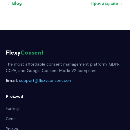
← Blog
Прочитај све →
Flexy
Consent
The most affordable consent management platform. GDPR,
CCPA, and Google Consent Mode V2 compliant.
Email:
support@flexyconsent.com
Proizvod
Funkcije
Cene
Prijava