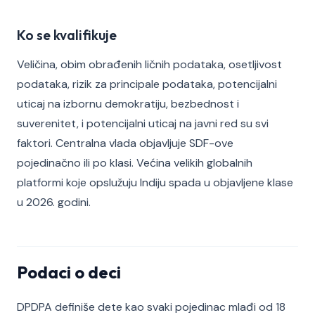
Ko se kvalifikuje
Veličina, obim obrađenih ličnih podataka, osetljivost
podataka, rizik za principale podataka, potencijalni
uticaj na izbornu demokratiju, bezbednost i
suverenitet, i potencijalni uticaj na javni red su svi
faktori. Centralna vlada objavljuje SDF-ove
pojedinačno ili po klasi. Većina velikih globalnih
platformi koje opslužuju Indiju spada u objavljene klase
u 2026. godini.
Podaci o deci
DPDPA definiše dete kao svaki pojedinac mlađi od 18