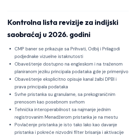
Kontrolna lista revizije za indijski
saobraćaj u 2026. godini
CMP baner se prikazuje sa Prihvati, Odbij i Prilagodi
podjednake vizuelne istaknutosti
Obaveštenje dostupno na engleskom i na traženom
planiranom jeziku principala podataka gde je primenjivo
Obaveštenje eksplicitno opisuje kanal žalbi DPBI i
prava principala podataka
Svrhe pristanka su granularne, sa prekograničnim
prenosom kao posebnom svrhom
Tehnička interoperabilnost sa najmanje jednim
registrovanim Menadžerom pristanka je na mestu
Povlačenje pristanka je isto tako lako kao davanje
pristanka i pokreće nizvodni filter brisanja i aktivacije