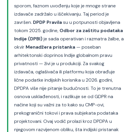
sporom, faznom uvođenju koje je mnoge strane
izdavače zadržalo u iščekivanju. Taj period je
završen.
DPDP Pravila
su u potpunosti objavljena
tokom 2025. godine,
Odbor za zaštitu podataka
Indije (DPBI)
je sada operativan i razmatra žalbe, a
okvir
Menadžera pristanka
— poseban
arhitektonski doprinos Indije globalnom pravu
privatnosti — živi je u produkciji. Za svakog
izdavača, oglašivača ili platformu koja obrađuje
lične podatke indijskih korisnika u 2026. godini,
DPDPA više nije pitanje budućnosti. To je trenutna
osnova usklađenosti, i razlikuje se od GDPR na
načine koji su važni za to kako su CMP-ovi,
prekogranični tokovi i prava subjekata podataka
projektovani. Ovaj vodič prolazi kroz DPDPA u
njegovom razvijenom obliku, šta indijski pristanak