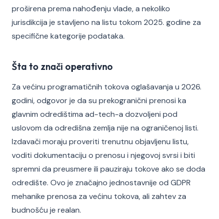
proširena prema nahođenju vlade, a nekoliko
jurisdikcija je stavljeno na listu tokom 2025. godine za
specifične kategorije podataka.
Šta to znači operativno
Za većinu programatičnih tokova oglašavanja u 2026.
godini, odgovor je da su prekogranični prenosi ka
glavnim odredištima ad-tech-a dozvoljeni pod
uslovom da odredišna zemlja nije na ograničenoj listi.
Izdavači moraju proveriti trenutnu objavljenu listu,
voditi dokumentaciju o prenosu i njegovoj svrsi i biti
spremni da preusmere ili pauziraju tokove ako se doda
odredište. Ovo je značajno jednostavnije od GDPR
mehanike prenosa za većinu tokova, ali zahtev za
budnošću je realan.