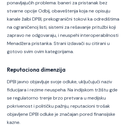
ponavljajućih problema: baneri za pristanak bez
stvarne opcije Odbij, obaveštenja koja ne opisuju
kanale žalbi DPBI, prekogranični tokovi ka odredištima
na ograničenoj listi, sistemi za rešavanje pritužbi koji
zapravo ne odgovaraju, i neuspehi interoperabilnosti
Menadžera pristanka. Strani izdavači su citirani u
gotovo svim ovim kategorijama.
Reputaciona dimenzija
DPBI javno objavljuje svoje odluke, uključujući naziv
fiducijara i rezime neuspeha. Na indijskom tržištu gde
se regulatorno trenje brzo pretvara u medijsku
pokrivenost i političku pažnju, reputacioni trošak
objavljene DPBI odluke je značajan pored finansijske
kazne.