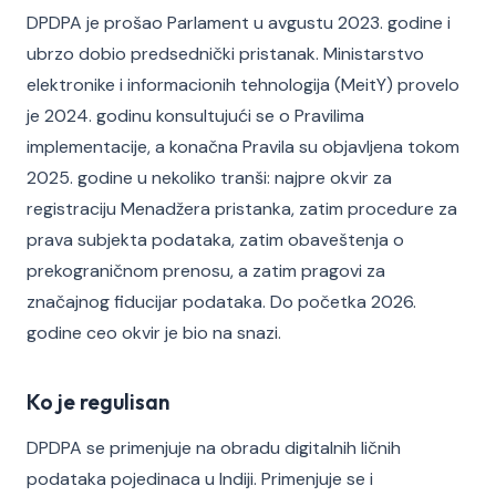
DPDPA je prošao Parlament u avgustu 2023. godine i
ubrzo dobio predsednički pristanak. Ministarstvo
elektronike i informacionih tehnologija (MeitY) provelo
je 2024. godinu konsultujući se o Pravilima
implementacije, a konačna Pravila su objavljena tokom
2025. godine u nekoliko tranši: najpre okvir za
registraciju Menadžera pristanka, zatim procedure za
prava subjekta podataka, zatim obaveštenja o
prekograničnom prenosu, a zatim pragovi za
značajnog fiducijar podataka. Do početka 2026.
godine ceo okvir je bio na snazi.
Ko je regulisan
DPDPA se primenjuje na obradu digitalnih ličnih
podataka pojedinaca u Indiji. Primenjuje se i