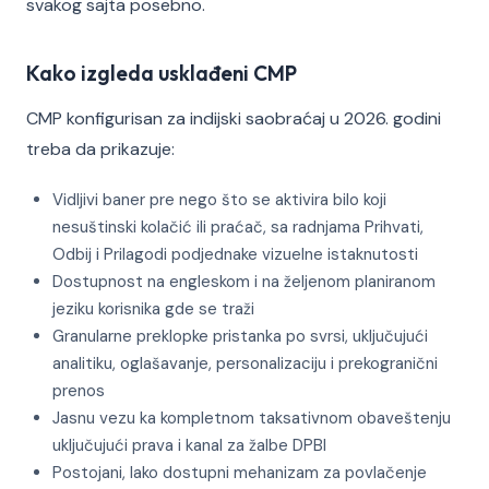
svakog sajta posebno.
Kako izgleda usklađeni CMP
CMP konfigurisan za indijski saobraćaj u 2026. godini
treba da prikazuje:
Vidljivi baner pre nego što se aktivira bilo koji
nesuštinski kolačić ili praćač, sa radnjama Prihvati,
Odbij i Prilagodi podjednake vizuelne istaknutosti
Dostupnost na engleskom i na željenom planiranom
jeziku korisnika gde se traži
Granularne preklopke pristanka po svrsi, uključujući
analitiku, oglašavanje, personalizaciju i prekogranični
prenos
Jasnu vezu ka kompletnom taksativnom obaveštenju
uključujući prava i kanal za žalbe DPBI
Postojani, lako dostupni mehanizam za povlačenje