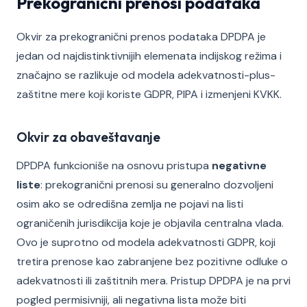
Prekogranični prenosi podataka
Okvir za prekogranični prenos podataka DPDPA je
jedan od najdistinktivnijih elemenata indijskog režima i
značajno se razlikuje od modela adekvatnosti-plus-
zaštitne mere koji koriste GDPR, PIPA i izmenjeni KVKK.
Okvir za obaveštavanje
DPDPA funkcioniše na osnovu pristupa
negativne
liste
: prekogranični prenosi su generalno dozvoljeni
osim ako se odredišna zemlja ne pojavi na listi
ograničenih jurisdikcija koje je objavila centralna vlada.
Ovo je suprotno od modela adekvatnosti GDPR, koji
tretira prenose kao zabranjene bez pozitivne odluke o
adekvatnosti ili zaštitnih mera. Pristup DPDPA je na prvi
pogled permisivniji, ali negativna lista može biti