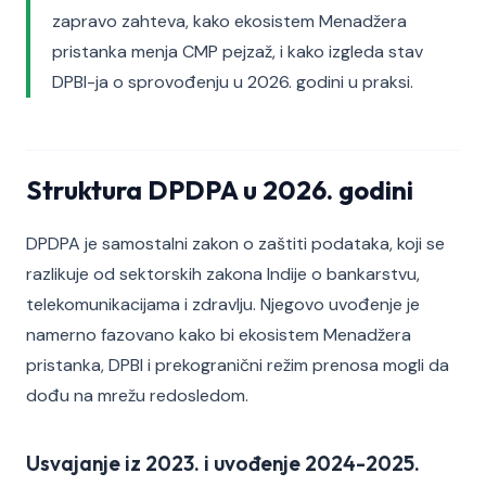
zapravo zahteva, kako ekosistem Menadžera
pristanka menja CMP pejzaž, i kako izgleda stav
DPBI-ja o sprovođenju u 2026. godini u praksi.
Struktura DPDPA u 2026. godini
DPDPA je samostalni zakon o zaštiti podataka, koji se
razlikuje od sektorskih zakona Indije o bankarstvu,
telekomunikacijama i zdravlju. Njegovo uvođenje je
namerno fazovano kako bi ekosistem Menadžera
pristanka, DPBI i prekogranični režim prenosa mogli da
dođu na mrežu redosledom.
Usvajanje iz 2023. i uvođenje 2024-2025.