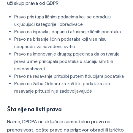
uži skup prava od GDPR:
Pravo pristupa ličnim podacima koji se obrađuju,
uključujući kategorije i obrađivače
Pravo na ispravku, dopunu i ažuriranje ličnih podataka
Pravo na brisanje ličnih podataka koji više nisu
neophodni za navedenu svrhu
Pravo na imenovanje drugog pojedinca da ostvaruje
prava u ime principala podataka u slučaju smrti ili
nesposobnosti
Pravo na rešavanje pritužbi putem fiducijara podataka
Pravo na žalbu Odboru za zaštitu podataka ako
rešavanje pritužbi nije zadovoljavajuće
Šta nije na listi prava
Naime, DPDPA ne uključuje samostalno pravo na
prenosivost, opšte pravo na prigovor obradi ili izričito