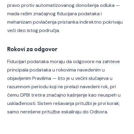
pravo protiv automatizovanog donošenja odluka —
mada režim značajnog fiducijara podataka i
mehanizam povlačenja pristanka indirektno pokrivaju
veći deo istog područja.
Rokovi za odgovor
Fiducijari podataka moraju da odgovore na zahteve
principala podataka u rokovima navedenim u
objavljenim Pravilima — što je u većini slučajeva u
razumnom periodu koji ne prelazi navedeni rok, pri
čemu DPBI tretira značajno kašnjenje kao neuspeh u
usklađenosti. Sistem rešavanja pritužbi je prvi korak;
samo nerešene pritužbe eskaliraju do Odbora.