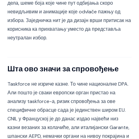
дела, шеме боја које чине пут одбијања скоро
невидљивим и анимације које odvlače пажњу од
избора. Заједничка нит је да дизајн врши притисак на
корисника ка прихватању уместо да представља
неутралан избор.
Шта ово значи за спровођење
Taskforce не изриче казне. То чине националне DPA.
Али пошто је сваки европски орган пристао на
анализу taskforce-а, ризик спровођења за ове
специфичне обрасце сада је јединствен широм EU.
CNIL у Француској је до данас издао највећи низ
казни везаних за колачиће, али италијански Garante,
шпански AEPD, немачки органи на нивоу покрајина и