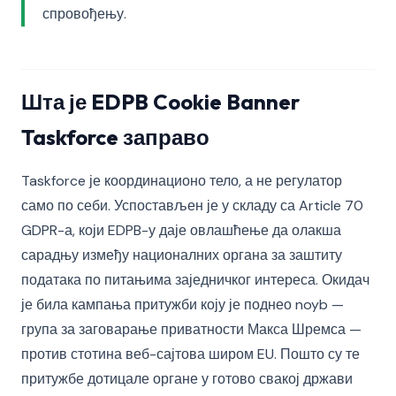
спровођењу.
Шта је EDPB Cookie Banner
Taskforce заправо
Taskforce је координационо тело, а не регулатор
само по себи. Успостављен је у складу са Article 70
GDPR-а, који EDPB-у даје овлашћење да олакша
сарадњу између националних органа за заштиту
података по питањима заједничког интереса. Окидач
је била кампања притужби коју је поднео noyb —
група за заговарање приватности Макса Шремса —
против стотина веб-сајтова широм EU. Пошто су те
притужбе дотицале органе у готово свакој држави