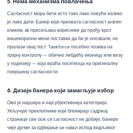
5. Нема механизма повлачења
Сагласност мора бити исто тако лако повући колико
је лако дати. Банер који прихвата сагласност jednim
кликом, ali присиљава кориснике да прођу кроз
вишекорачни мени поставки да би је опозвали, не
пролази овај тест. Taskforce посебно позива на
трајну контролу — обично лебдећу иконицу или везу
у подножју — која враћа посетиоца на оригиналну
површину сагласности.
6. Дизајн банера који замагљује избор
Ово је најшира и најсубјективнија категорија.
Укључује преклопнике који блокирају садржај
странице све dok се сагласност не добије, банере
чије дугме за одбијање se nalazi испод видљивог