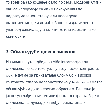
то третира као кршење само по себи. Модерни CMP-
ови се испоручују са овим искљученим по
подразумеваном стању, али наслеђене
имплементације и домаћи банери и даље често
унапред означавају аналитичке или маркетиншке
категорије.
3. Обмањујући дизајн линкова
Називање пута одбијања Više informacija или
стилизовање као текстуалну везу ниског контраста,
dok је дугме за прихватање блок у боји високог
контраста, ствара неравнотежу коју taskforce сматра
обмањујућим дизајнерским обрасцем. Решење је
јасно: усклађивање тежине фонта, контраста боје и
стилизовања дугмади између прихватања и