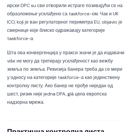
ирски DPC su сви отворили истраге позивајући се на
образложење усклађено са taskforce-ом. Чак и UK
ICO, koji је ван регулаторног периметра EU, objavio је
смернице које блиско одражавају категорије
taskforce-а.
Шта ова конвергенција у пракси значи је да издавачи
više не могу да третирају усклађеност као вежбу
земља по земља. Ревизија банера треба да се мери
у односу на категорије taskforce-а као јединствену
контролну листу. Ако банер не прође ниједан од
шест, ризик није jedna DPA, già цела европска
надзорна мрежа.
Практична контролна листа