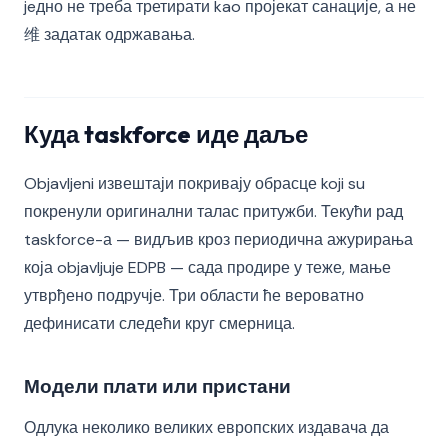
jeдно не треба третирати kao пројекат санације, а не
维 задатак одржавања.
Куда taskforce иде даље
Objavljeni извештаји покривају обрасце koji su
покренули оригинални талас притужби. Текући рад
taskforce-а — видљив кроз периодична ажурирања
која objavljuje EDPB — сада продире у теже, мање
утврђено подручје. Три области ће вероватно
дефинисати следећи круг смерница.
Модели плати или пристани
Одлука неколико великих европских издавача да