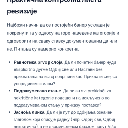
ревизије
Најбржи начин да се постојећи банер усклади је
покренути га у односу на горе наведене категорије и
одговорити на сваку ставку документованим да или
не. Питања су намерно конкретна.
Равнотежа prvog слоја.
Да ли почетни банер нуди
eksplicitno дугме Одбиј све или Настави без
прихватања на истој површини kao Прихвати све, са
упоредивим стилом?
Подразумевано стање.
Да ли su svi prekidači za
nekritične kategorije подешени на искључено по
подразумеваном стању у приказу поставки?
Јасноћа линка.
Да ли је пут до одбијања означен
глаголом који описује радњу (нпр. Одбиј све, Одбиј
некритично), а не двосмисленом фразом попут Više