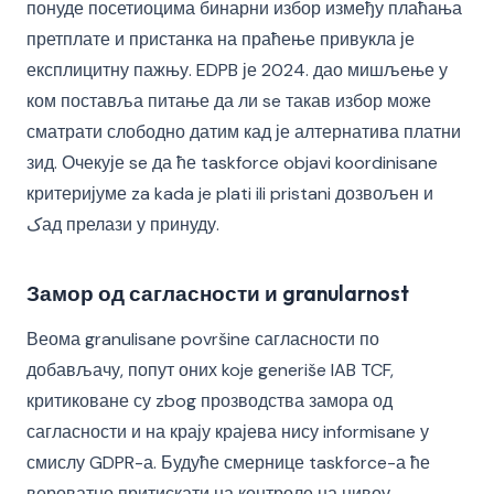
понуде посетиоцима бинарни избор између плаћања
претплате и пристанка на праћење привукла је
експлицитну пажњу. EDPB је 2024. дао мишљење у
ком поставља питање да ли se такав избор може
сматрати слободно датим кад је алтернатива платни
зид. Очекује se да ће taskforce objavi koordinisane
критеријуме za kada je plati ili pristani дозвољен и
کад прелази у принуду.
Замор од сагласности и granularnost
Веома granulisane površine сагласности по
добављачу, попут оних koje generiše IAB TCF,
критиковане су zbog прозводства замора од
сагласности и на крају крајева нису informisane у
смислу GDPR-а. Будуће смернице taskforce-а ће
вероватно притискати на контроле на нивоу