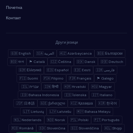
Почетна
Контакт
Други језици
🇬🇧 English
🇸🇦 العربية
🇦🇿 Azərbaycanca
🇧🇬 Български
🇧🇩 বাংলা
🏴 Català
🇨🇿 Čeština
🇩🇰 Dansk
🇩🇪 Deutsch
🇬🇷 Ελληνικά
🇪🇸 Español
🇪🇪 Eesti
🇮🇷 فارسی
🇫🇮 Suomi
🇵🇭 Filipino
🇫🇷 Français
🏴 Galego
🇮🇱 עברית
🇮🇳 हिन्दी
🇭🇷 Hrvatski
🇭🇺 Magyar
🇮🇩 Bahasa Indonesia
🇮🇸 Íslenska
🇮🇹 Italiano
🇯🇵 日本語
🇬🇪 ქართული
🇰🇿 Қазақша
🇰🇷 한국어
🇱🇹 Lietuvių
🇱🇻 Latviešu
🇲🇾 Bahasa Melayu
🇳🇱 Nederlands
🇳🇴 Norsk
🇵🇱 Polski
🇵🇹 Português
🇷🇴 Română
🇸🇰 Slovenčina
🇸🇮 Slovenščina
🇦🇱 Shqip