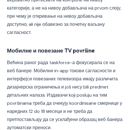
категорије, а не на нивоу добављача на prvom слоју,
при чему је откривање на нивоу добављача
доступно, ali nije обавезно за почетну ваљану
сагласност.
Мобилне и повезане TV površine
Већина раног рада taskforce-а фокусирала се на
веб банере. Мобилни in-app токови сагласности и
интерфејси повезаних телевизора имају различита
дизајнерска ограничења и još нису bili predmet
детаљних налаза. Издавачи koji posluju на тим
površinama треба да очекују koordinisane смернице у
наредних 12 do 18 месеци и не треба да
претпостављају да се усклађени образац веб банера
аутоматски преноси.