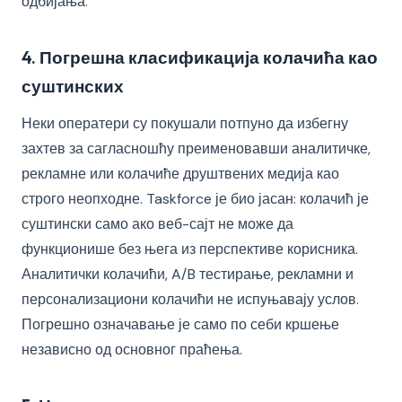
одбијања.
4. Погрешна класификација колачића као
суштинских
Неки оператери су покушали потпуно да избегну
захтев за сагласношћу преименовавши аналитичке,
рекламне или колачиће друштвених медија као
строго неопходне. Taskforce је био јасан: колачић је
суштински само ако веб-сајт не може да
функционише без њега из перспективе корисника.
Аналитички колачићи, A/B тестирање, рекламни и
персонализациони колачићи не испуњавају услов.
Погрешно означавање је само по себи кршење
независно од основног праћења.