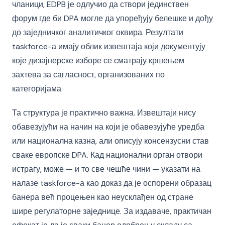
чланици, EDPB је одлучио да створи јединствен
форум где би DPA могле да упоређују белешке и дођу
до заједничког аналитичког оквира. Резултати
taskforce-а имају облик извештаја који документују
које дизајнерске изборе се сматрају кршењем
захтева за сагласност, организованих по
категоријама.
Та структура је практично важна. Извештаји нису
обавезујући на начин на који је обавезујуће уредба
или национална казна, али описују консензусни став
сваке европске DPA. Кад национални орган отвори
истрагу, може — и то све чешће чини — указати на
налазе taskforce-а као доказ да је оспорени образац
банера већ процењен као неусклађен од стране
шире регулаторне заједнице. За издаваче, практичан