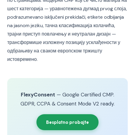
по страницама. Модерни CMP koji се чисто мапира на
шест категорија — уравнотежена дугмад prvog слоја,
podrazumevano isključeni prekidači, etikete odbijanja
na jasnom jeziku, тачна класификација колачића,
трајни приступ повлачењу и неутралан дизајн —
трансформише изложену позицију усклађености у
одбрањиву на сваком европском тржишту
истовремено.
FlexyConsent
— Google Certified CMP.
GDPR, CCPA & Consent Mode V2 ready.
Besplatno probajte