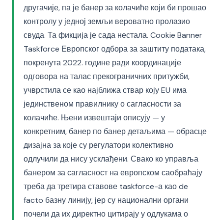
другачије, па је банер за колачиће који би прошао
контролу у једној земљи вероватно пролазио
свуда. Та фикција је сада нестала. Cookie Banner
Taskforce Европског одбора за заштиту података,
покренута 2022. године ради координације
одговора на талас прекограничних притужби,
учврстила се као најближа ствар коју EU има
јединственом правилнику о сагласности за
колачиће. Њени извештаји описују — у
конкретним, банер по банер детаљима — обрасце
дизајна за које су регулатори колективно
одлучили да нису усклађени. Свако ко управља
банером за сагласност на европском саобраћају
треба да третира ставове taskforce-а као de
facto базну линију, јер су национални органи
почели да их директно цитирају у одлукама о