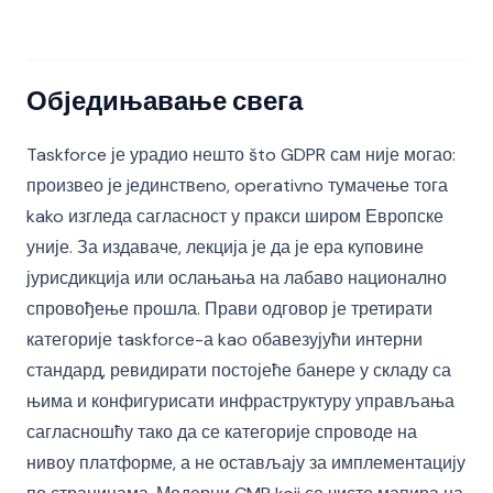
Обједињавање свега
Taskforce је урадио нешто što GDPR сам није могао:
произвео је jединствeno, operativno тумачење тога
kako изгледа сагласност у пракси широм Европске
уније. За издаваче, лекција је да је ера куповине
јурисдикција или ослањања на лабаво национално
спровођење прошла. Прави одговор је третирати
категорије taskforce-а kao обавезујући интерни
стандард, ревидирати постојеће банере у складу са
њима и конфигурисати инфраструктуру управљања
сагласношћу тако да се категорије спроводе на
нивоу платформе, а не остављају за имплементацију