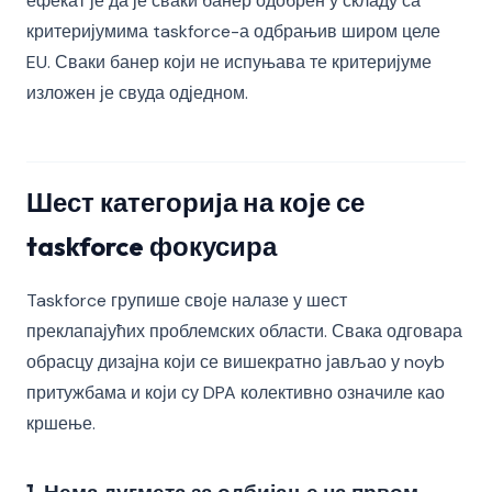
ефекат је да је сваки банер одобрен у складу са
критеријумима taskforce-а одбрањив широм целе
EU. Сваки банер који не испуњава те критеријуме
изложен је свуда одједном.
Шест категорија на које се
taskforce фокусира
Taskforce групише своје налазе у шест
преклапајућих проблемских области. Свака одговара
обрасцу дизајна који се вишекратно јављао у noyb
притужбама и који су DPA колективно означиле као
кршење.