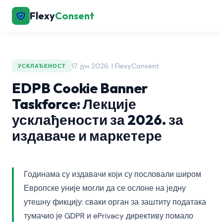
Flexy
Consent
17. јун 2026. | FlexyConsent
УСКЛАЂЕНОСТ
EDPB Cookie Banner
Taskforce: Лекције
усклађености за 2026. за
издаваче и маркетере
Годинама су издавачи који су пословали широм
Европске уније могли да се ослоне на једну
утешну фикцију: сваки орган за заштиту података
тумачио је GDPR и ePrivacy директиву помало