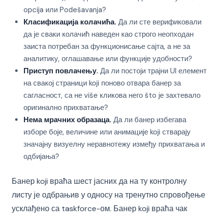
opcija или Podešavanja?
Класификација колачића.
Да ли сте верификовали
да је сваки колачић наведен као строго неопходан
заиста потребан за функционисање сајта, а не за
аналитику, оглашавање или функције удобности?
Приступ повлачењу.
Да ли постоји трајни UI елемент
на свакој страници koji поново отвара банер за
сагласност, са не više кликова него što је захтевало
оригинално прихватање?
Нема мрачних образаца.
Да ли банер избегава
изборе боје, величине или анимације koji стварају
значајну визуелну неравнотежу између прихватања и
одбијања?
Банер koji враћа шест јасних да на ту контролну
листу је одбрањив у односу на тренутно спровођење
усклађено са taskforce-ом. Банер koji враћа чак