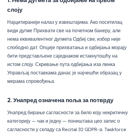
1. Нема дугмета за одбијање на првом
слоју
Најцитиранији налаз у извештајима. Ако посетилац
види дугме Прихвати све на почетном банеру, али
нема еквивалентног дугмета Одбиј све, избор није
слободно дат. Опције прихватања и одбијања морају
бити представљене саједнаком истакнутошћу на
истом слоју. Скривање пута одбијања иза линка
Управљај поставкама данас је најчешћи образац у
мерама спровођења.
2. Унапред означена поља за потврду
Унапред бирање сагласности за било коју некритичну
категорију — чак и једну — поништава цео запис о
сагласности у складу са Recital 32 GDPR-а. Taskforce