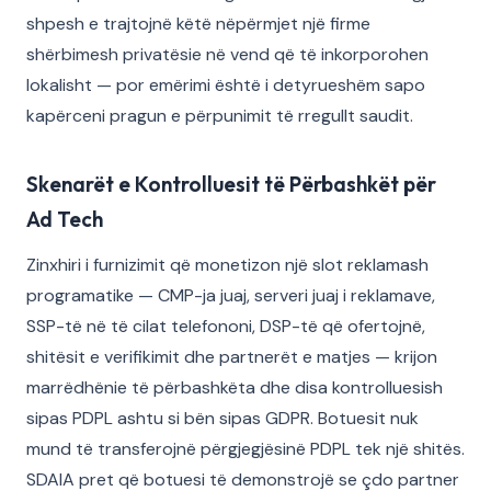
shpesh e trajtojnë këtë nëpërmjet një firme
shërbimesh privatësie në vend që të inkorporohen
lokalisht — por emërimi është i detyrueshëm sapo
kapërceni pragun e përpunimit të rregullt saudit.
Skenarët e Kontrolluesit të Përbashkët për
Ad Tech
Zinxhiri i furnizimit që monetizon një slot reklamash
programatike — CMP-ja juaj, serveri juaj i reklamave,
SSP-të në të cilat telefononi, DSP-të që ofertojnë,
shitësit e verifikimit dhe partnerët e matjes — krijon
marrëdhënie të përbashkëta dhe disa kontrolluesish
sipas PDPL ashtu si bën sipas GDPR. Botuesit nuk
mund të transferojnë përgjegjësinë PDPL tek një shitës.
SDAIA pret që botuesi të demonstrojë se çdo partner