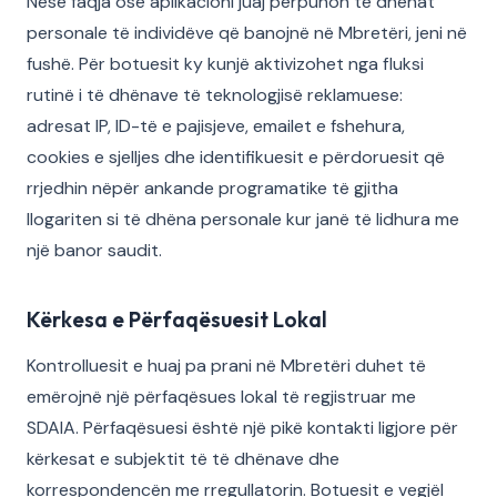
Nëse faqja ose aplikacioni juaj përpunon të dhënat
personale të individëve që banojnë në Mbretëri, jeni në
fushë. Për botuesit ky kunjë aktivizohet nga fluksi
rutinë i të dhënave të teknologjisë reklamuese:
adresat IP, ID-të e pajisjeve, emailet e fshehura,
cookies e sjelljes dhe identifikuesit e përdoruesit që
rrjedhin nëpër ankande programatike të gjitha
llogariten si të dhëna personale kur janë të lidhura me
një banor saudit.
Kërkesa e Përfaqësuesit Lokal
Kontrolluesit e huaj pa prani në Mbretëri duhet të
emërojnë një përfaqësues lokal të regjistruar me
SDAIA. Përfaqësuesi është një pikë kontakti ligjore për
kërkesat e subjektit të të dhënave dhe
korrespondencën me rregullatorin. Botuesit e vegjël