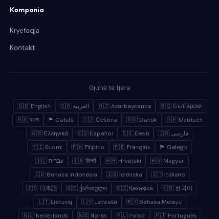
Kompania
Kryefaqja
Kontakt
Gjuhë të tjera
🇬🇧 English
🇸🇦 العربية
🇦🇿 Azərbaycanca
🇧🇬 Български
🇧🇩 বাংলা
🏴 Català
🇨🇿 Čeština
🇩🇰 Dansk
🇩🇪 Deutsch
🇬🇷 Ελληνικά
🇪🇸 Español
🇪🇪 Eesti
🇮🇷 فارسی
🇫🇮 Suomi
🇵🇭 Filipino
🇫🇷 Français
🏴 Galego
🇮🇱 עברית
🇮🇳 हिन्दी
🇭🇷 Hrvatski
🇭🇺 Magyar
🇮🇩 Bahasa Indonesia
🇮🇸 Íslenska
🇮🇹 Italiano
🇯🇵 日本語
🇬🇪 ქართული
🇰🇿 Қазақша
🇰🇷 한국어
🇱🇹 Lietuvių
🇱🇻 Latviešu
🇲🇾 Bahasa Melayu
🇳🇱 Nederlands
🇳🇴 Norsk
🇵🇱 Polski
🇵🇹 Português