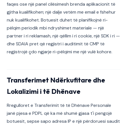
faqes ose një panel cilësimesh brenda aplikacionit të
gjitha kualifikohen; një dalje vetëm me email e fshehur
nuk kualifikohet. Botuesit duhet të planifikojnë ri-
pëlqim periodik mbi ndryshimet materiale — një
partner i ri reklamash, një qëllim i ri cookie, një SDK i ri —
dhe SDAIA pret që regjistri i auditimit të CMP të
regjistrojë çdo ngjarje ri-pëlqimi me një vulë kohore.
Transferimet Ndërkufitare dhe
Lokalizimi i të Dhënave
Rregulloret e Transferimit të të Dhënave Personale
janë pjesa e PDPL që ka më shumë gjasa t'i pengojë
botuesit, sepse sapo adresa IP e një përdoruesi saudit