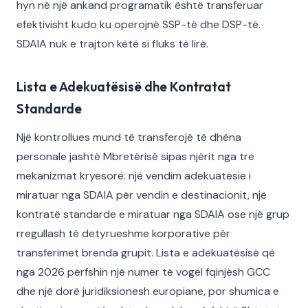
hyn në një ankand programatik është transferuar
efektivisht kudo ku operojnë SSP-të dhe DSP-të.
SDAIA nuk e trajton këtë si fluks të lirë.
Lista e Adekuatësisë dhe Kontratat
Standarde
Një kontrollues mund të transferojë të dhëna
personale jashtë Mbretërisë sipas njërit nga tre
mekanizmat kryesorë: një vendim adekuatësie i
miratuar nga SDAIA për vendin e destinacionit, një
kontratë standarde e miratuar nga SDAIA ose një grup
rregullash të detyrueshme korporative për
transferimet brenda grupit. Lista e adekuatësisë që
nga 2026 përfshin një numër të vogël fqinjësh GCC
dhe një dorë juridiksionesh europiane, por shumica e