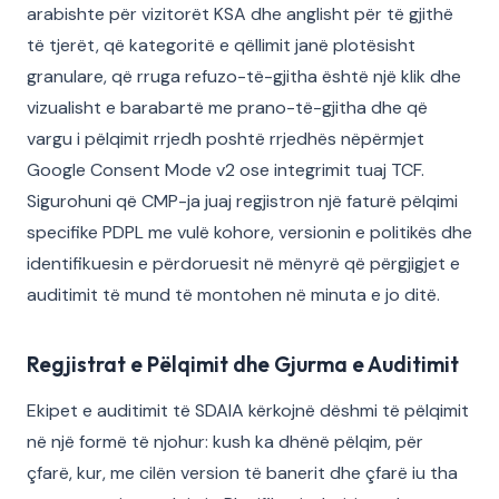
arabishte për vizitorët KSA dhe anglisht për të gjithë
të tjerët, që kategoritë e qëllimit janë plotësisht
granulare, që rruga refuzo-të-gjitha është një klik dhe
vizualisht e barabartë me prano-të-gjitha dhe që
vargu i pëlqimit rrjedh poshtë rrjedhës nëpërmjet
Google Consent Mode v2 ose integrimit tuaj TCF.
Sigurohuni që CMP-ja juaj regjistron një faturë pëlqimi
specifike PDPL me vulë kohore, versionin e politikës dhe
identifikuesin e përdoruesit në mënyrë që përgjigjet e
auditimit të mund të montohen në minuta e jo ditë.
Regjistrat e Pëlqimit dhe Gjurma e Auditimit
Ekipet e auditimit të SDAIA kërkojnë dëshmi të pëlqimit
në një formë të njohur: kush ka dhënë pëlqim, për
çfarë, kur, me cilën version të banerit dhe çfarë iu tha