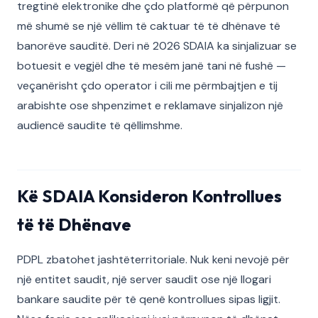
tregtinë elektronike dhe çdo platformë që përpunon
më shumë se një vëllim të caktuar të të dhënave të
banorëve sauditë. Deri në 2026 SDAIA ka sinjalizuar se
botuesit e vegjël dhe të mesëm janë tani në fushë —
veçanërisht çdo operator i cili me përmbajtjen e tij
arabishte ose shpenzimet e reklamave sinjalizon një
audiencë saudite të qëllimshme.
Kë SDAIA Konsideron Kontrollues
të të Dhënave
PDPL zbatohet jashtëterritoriale. Nuk keni nevojë për
një entitet saudit, një server saudit ose një llogari
bankare saudite për të qenë kontrollues sipas ligjit.