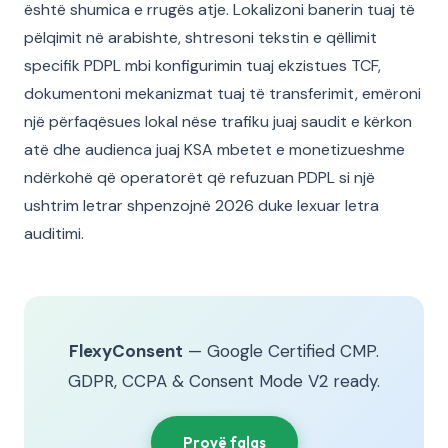
është shumica e rrugës atje. Lokalizoni banerin tuaj të
pëlqimit në arabishte, shtresoni tekstin e qëllimit
specifik PDPL mbi konfigurimin tuaj ekzistues TCF,
dokumentoni mekanizmat tuaj të transferimit, emëroni
një përfaqësues lokal nëse trafiku juaj saudit e kërkon
atë dhe audienca juaj KSA mbetet e monetizueshme
ndërkohë që operatorët që refuzuan PDPL si një
ushtrim letrar shpenzojnë 2026 duke lexuar letra
auditimi.
FlexyConsent
— Google Certified CMP.
GDPR, CCPA & Consent Mode V2 ready.
Provë falas