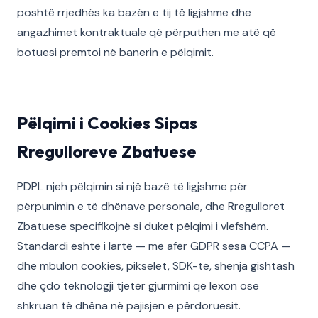
poshtë rrjedhës ka bazën e tij të ligjshme dhe
angazhimet kontraktuale që përputhen me atë që
botuesi premtoi në banerin e pëlqimit.
Pëlqimi i Cookies Sipas
Rregulloreve Zbatuese
PDPL njeh pëlqimin si një bazë të ligjshme për
përpunimin e të dhënave personale, dhe Rregulloret
Zbatuese specifikojnë si duket pëlqimi i vlefshëm.
Standardi është i lartë — më afër GDPR sesa CCPA —
dhe mbulon cookies, pikselet, SDK-të, shenja gishtash
dhe çdo teknologji tjetër gjurmimi që lexon ose
shkruan të dhëna në pajisjen e përdoruesit.