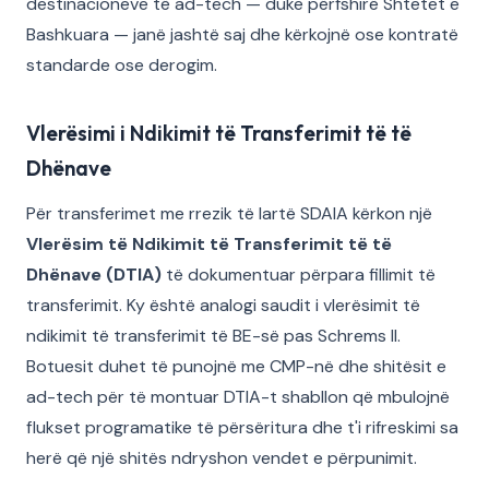
destinacioneve të ad-tech — duke përfshirë Shtetet e
Bashkuara — janë jashtë saj dhe kërkojnë ose kontratë
standarde ose derogim.
Vlerësimi i Ndikimit të Transferimit të të
Dhënave
Për transferimet me rrezik të lartë SDAIA kërkon një
Vlerësim të Ndikimit të Transferimit të të
Dhënave (DTIA)
të dokumentuar përpara fillimit të
transferimit. Ky është analogi saudit i vlerësimit të
ndikimit të transferimit të BE-së pas Schrems II.
Botuesit duhet të punojnë me CMP-në dhe shitësit e
ad-tech për të montuar DTIA-t shabllon që mbulojnë
flukset programatike të përsëritura dhe t'i rifreskimi sa
herë që një shitës ndryshon vendet e përpunimit.