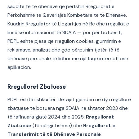
saudite të të dhënave që përfshin Rregulloret e
Përkohshme të Qeverisjes Kombëtare të të Dhënave,
Kuadrin Rregullator të Llogaritjes në Re dhe rregullat e
lirisë së informacionit të SDAIA — por për botuesit,
PDPL është pjesa që rregullon cookies, gjurmimin e
reklamave, analizat dhe çdo përpunim tjetër të të
dhënave personale të lidhur me një faqe interneti ose
aplikacion.
Rregulloret Zbatuese
PDPL është i shkurtër. Detajet gjenden në dy rregullore
zbatuese të botuara nga SDAIA në shtator 2023 dhe
të rafinuara gjatë 2024 dhe 2025:
Rregulloret
Zbatuese
(të përgjithshme) dhe
Rregulloret e
Transferimit të të Dhënave Personale