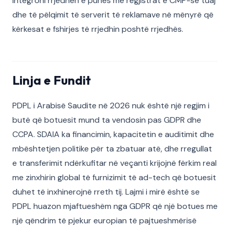
integroni rrjedhën e punës me regjistrat e CMP-së tuaj
dhe të pëlqimit të serverit të reklamave në mënyrë që
kërkesat e fshirjes të rrjedhin poshtë rrjedhës.
Linja e Fundit
PDPL i Arabisë Saudite në 2026 nuk është një regjim i
butë që botuesit mund ta vendosin pas GDPR dhe
CCPA. SDAIA ka financimin, kapacitetin e auditimit dhe
mbështetjen politike për ta zbatuar atë, dhe rregullat
e transferimit ndërkufitar në veçanti krijojnë fërkim real
me zinxhirin global të furnizimit të ad-tech që botuesit
duhet të inxhinerojnë rreth tij. Lajmi i mirë është se
PDPL huazon mjaftueshëm nga GDPR që një botues me
një qëndrim të pjekur europian të pajtueshmërisë