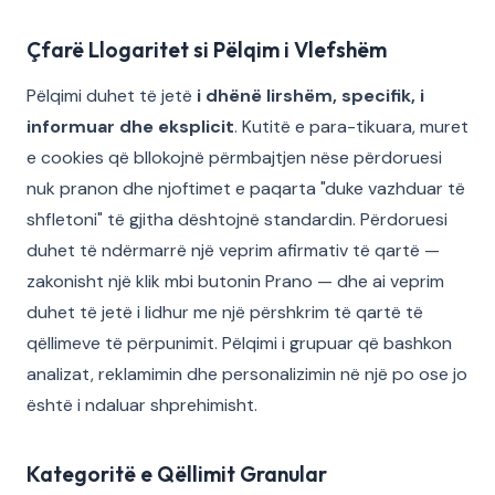
Çfarë Llogaritet si Pëlqim i Vlefshëm
Pëlqimi duhet të jetë
i dhënë lirshëm, specifik, i
informuar dhe eksplicit
. Kutitë e para-tikuara, muret
e cookies që bllokojnë përmbajtjen nëse përdoruesi
nuk pranon dhe njoftimet e paqarta "duke vazhduar të
shfletoni" të gjitha dështojnë standardin. Përdoruesi
duhet të ndërmarrë një veprim afirmativ të qartë —
zakonisht një klik mbi butonin Prano — dhe ai veprim
duhet të jetë i lidhur me një përshkrim të qartë të
qëllimeve të përpunimit. Pëlqimi i grupuar që bashkon
analizat, reklamimin dhe personalizimin në një po ose jo
është i ndaluar shprehimisht.
Kategoritë e Qëllimit Granular