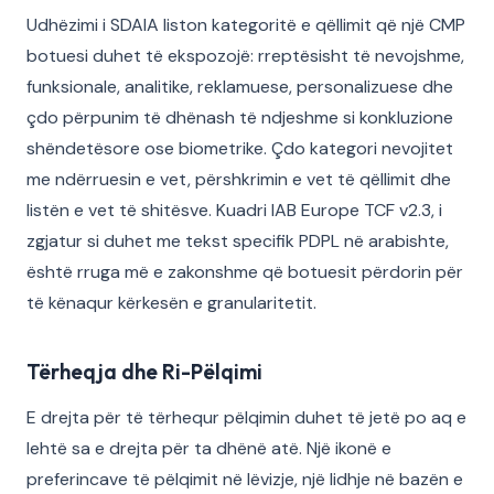
Udhëzimi i SDAIA liston kategoritë e qëllimit që një CMP
botuesi duhet të ekspozojë: rreptësisht të nevojshme,
funksionale, analitike, reklamuese, personalizuese dhe
çdo përpunim të dhënash të ndjeshme si konkluzione
shëndetësore ose biometrike. Çdo kategori nevojitet
me ndërruesin e vet, përshkrimin e vet të qëllimit dhe
listën e vet të shitësve. Kuadri IAB Europe TCF v2.3, i
zgjatur si duhet me tekst specifik PDPL në arabishte,
është rruga më e zakonshme që botuesit përdorin për
të kënaqur kërkesën e granularitetit.
Tërheqja dhe Ri-Pëlqimi
E drejta për të tërhequr pëlqimin duhet të jetë po aq e
lehtë sa e drejta për ta dhënë atë. Një ikonë e
preferincave të pëlqimit në lëvizje, një lidhje në bazën e