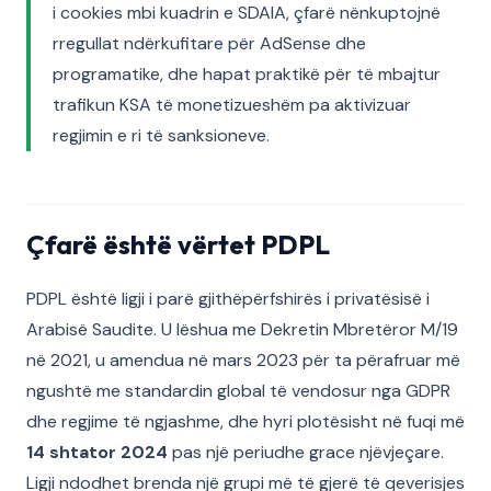
i cookies mbi kuadrin e SDAIA, çfarë nënkuptojnë
rregullat ndërkufitare për AdSense dhe
programatike, dhe hapat praktikë për të mbajtur
trafikun KSA të monetizueshëm pa aktivizuar
regjimin e ri të sanksioneve.
Çfarë është vërtet PDPL
PDPL është ligji i parë gjithëpërfshirës i privatësisë i
Arabisë Saudite. U lëshua me Dekretin Mbretëror M/19
në 2021, u amendua në mars 2023 për ta përafruar më
ngushtë me standardin global të vendosur nga GDPR
dhe regjime të ngjashme, dhe hyri plotësisht në fuqi më
14 shtator 2024
pas një periudhe grace njëvjeçare.
Ligji ndodhet brenda një grupi më të gjerë të qeverisjes