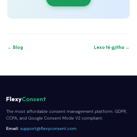
← Blog
Lexo të gjitha →
Flexy
Consent
The most affordable consent management platform. GDPR,
CCPA, and Google Consent Mode V2 compliant.
Email:
support@flexyconsent.com