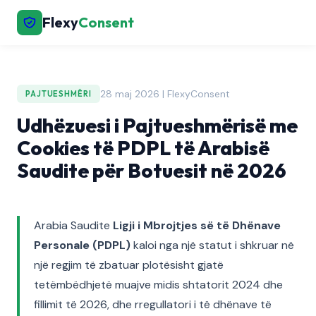
Flexy
Consent
28 maj 2026 | FlexyConsent
PAJTUESHMËRI
Udhëzuesi i Pajtueshmërisë me
Cookies të PDPL të Arabisë
Saudite për Botuesit në 2026
Arabia Saudite
Ligji i Mbrojtjes së të Dhënave
Personale (PDPL)
kaloi nga një statut i shkruar në
një regjim të zbatuar plotësisht gjatë
tetëmbëdhjetë muajve midis shtatorit 2024 dhe
fillimit të 2026, dhe rregullatori i të dhënave të