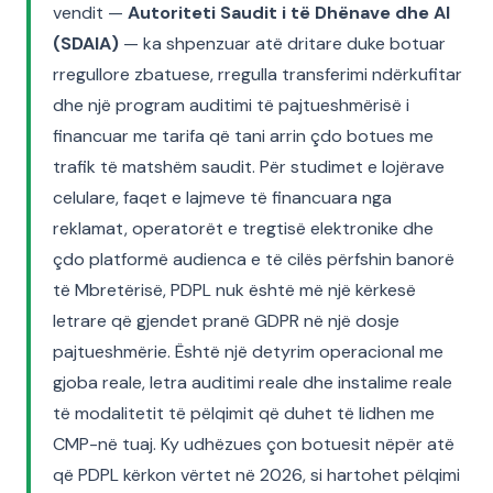
vendit —
Autoriteti Saudit i të Dhënave dhe AI
(SDAIA)
— ka shpenzuar atë dritare duke botuar
rregullore zbatuese, rregulla transferimi ndërkufitar
dhe një program auditimi të pajtueshmërisë i
financuar me tarifa që tani arrin çdo botues me
trafik të matshëm saudit. Për studimet e lojërave
celulare, faqet e lajmeve të financuara nga
reklamat, operatorët e tregtisë elektronike dhe
çdo platformë audienca e të cilës përfshin banorë
të Mbretërisë, PDPL nuk është më një kërkesë
letrare që gjendet pranë GDPR në një dosje
pajtueshmërie. Është një detyrim operacional me
gjoba reale, letra auditimi reale dhe instalime reale
të modalitetit të pëlqimit që duhet të lidhen me
CMP-në tuaj. Ky udhëzues çon botuesit nëpër atë
që PDPL kërkon vërtet në 2026, si hartohet pëlqimi