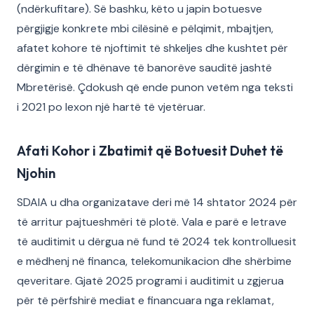
(ndërkufitare). Së bashku, këto u japin botuesve
përgjigje konkrete mbi cilësinë e pëlqimit, mbajtjen,
afatet kohore të njoftimit të shkeljes dhe kushtet për
dërgimin e të dhënave të banorëve sauditë jashtë
Mbretërisë. Çdokush që ende punon vetëm nga teksti
i 2021 po lexon një hartë të vjetëruar.
Afati Kohor i Zbatimit që Botuesit Duhet të
Njohin
SDAIA u dha organizatave deri më 14 shtator 2024 për
të arritur pajtueshmëri të plotë. Vala e parë e letrave
të auditimit u dërgua në fund të 2024 tek kontrolluesit
e mëdhenj në financa, telekomunikacion dhe shërbime
qeveritare. Gjatë 2025 programi i auditimit u zgjerua
për të përfshirë mediat e financuara nga reklamat,