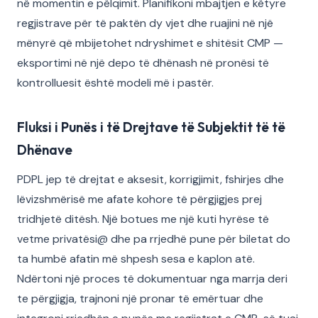
në momentin e pëlqimit. Planifikoni mbajtjen e këtyre
regjistrave për të paktën dy vjet dhe ruajini në një
mënyrë që mbijetohet ndryshimet e shitësit CMP —
eksportimi në një depo të dhënash në pronësi të
kontrolluesit është modeli më i pastër.
Fluksi i Punës i të Drejtave të Subjektit të të
Dhënave
PDPL jep të drejtat e aksesit, korrigjimit, fshirjes dhe
lëvizshmërisë me afate kohore të përgjigjes prej
tridhjetë ditësh. Një botues me një kuti hyrëse të
vetme privatësi@ dhe pa rrjedhë pune për biletat do
ta humbë afatin më shpesh sesa e kaplon atë.
Ndërtoni një proces të dokumentuar nga marrja deri
te përgjigja, trajnoni një pronar të emërtuar dhe