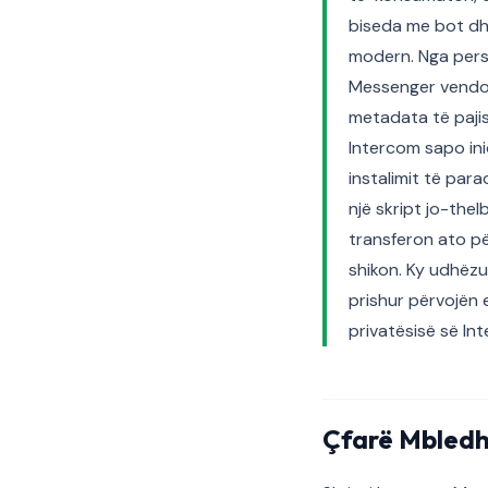
biseda me bot dhe
modern. Nga persp
Messenger vendos 
metadata të pajisj
Intercom sapo inic
instalimit të par
një skript jo-the
transferon ato pë
shikon. Ky udhëzu
prishur përvojën 
privatësisë së In
Çfarë Mbledh