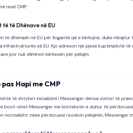
 në nivel CMP.
t të të Dhënave në EU
m të dhënash në EU për llogaritë që e kërkojnë, duke mbajtur
a infrastrukturës së EU. Kjo adreson një pjesë kuptimplotë të
tare por nuk eliminon kërkesën për pëlqim.
p pas Hapi me CMP
htë të shtyhet inicializimi i Messenger derisa vizitori të pran
të boot-ohet Messenger me kontekstin e duhur të përdoruesit. 
 normalisht; nëse përdoruesi revokon pëlqimin, Messenger mb