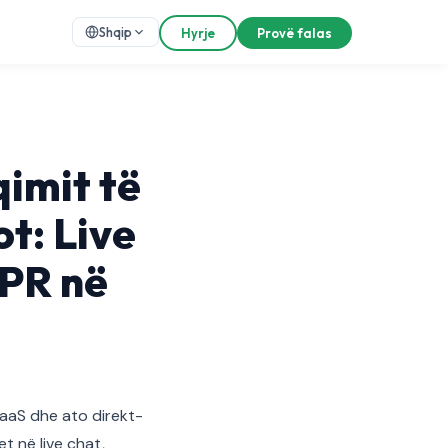
Shqip
Hyrje
Provë falas
qimit të
t: Live
PR në
aaS dhe ato direkt-
t në live chat,