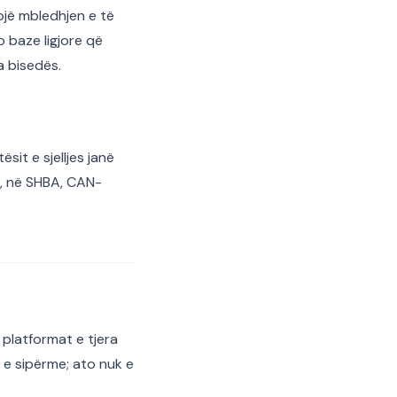
lojë mbledhjen e të
o baze ligjore që
a bisedës.
sit e sjelljes janë
e, në SHBA, CAN-
platformat e tjera
 e sipërme; ato nuk e