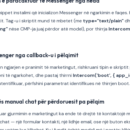
-in e paracaktuar të Messenger nga head
ippet instalimi që inicializon Messenger në ngarkimin e faqes. 
t. Tag-u i skriptit mund të mbetet (me
type="text/plain"
d
ing"
nëse CMP-ja juaj përdor atë model), por thirrja
Intercom
enger nga callback-u i pëlqimit
ngjarjen e pranimit të marketingut, rishkruani tipin e skriptit
reni të ngarkohet, dhe pastaj thirrni
Intercom('boot', { app_id:
tentifikuar, përfshini parametrat identifikues në thirrjen boot.
tës manual chat për përdoruesit pa pëlqim
uzuar gjurmimin e marketingut ka ende të drejtë të kontaktojë 
chat — një formular kontakti, një lidhje email, ose një buton eksp
vetëm kur klikohet. Ky i fundit është modeli më i pastër: klikim