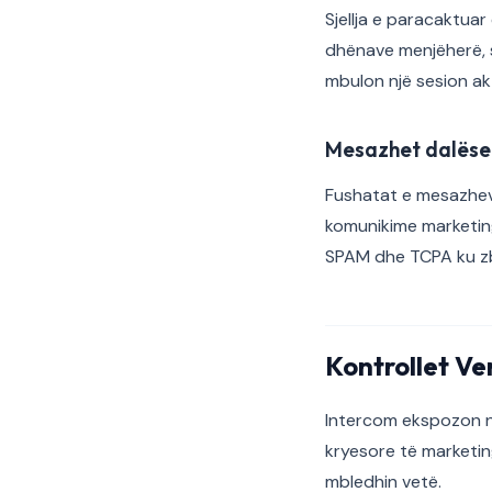
Sjellja e paracaktuar 
dhënave menjëherë, sh
mbulon një sesion a
Mesazhet dalëse
Fushatat e mesazheve 
komunikime marketing
SPAM dhe TCPA ku z
Kontrollet Ve
Intercom ekspozon nj
kryesore të marketin
mbledhin vetë.