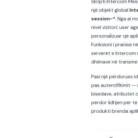
Skripti Intercom Mes
një objekt global
In
session-*
. Nga ai m
nivel vizitori: user 
personalizuar që apl
Funksioni i pranisë n
serverët e Intercom 
dhënave në transmet
Pasi një përdorues i
pas autentifikimit — s
bisedave, atributet 
përdor lidhjen për t
produkti brenda apli