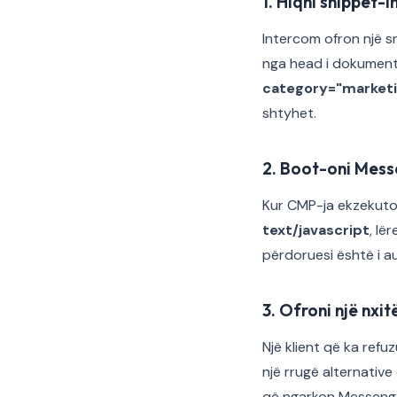
1. Hiqni snippet
Intercom ofron një sn
nga head i dokumenti
category="market
shtyhet.
2. Boot-oni Mess
Kur CMP-ja ekzekuton 
text/javascript
, lë
përdoruesi është i au
3. Ofroni një nxi
Një klient që ka ref
një rrugë alternative 
që ngarkon Messenger 