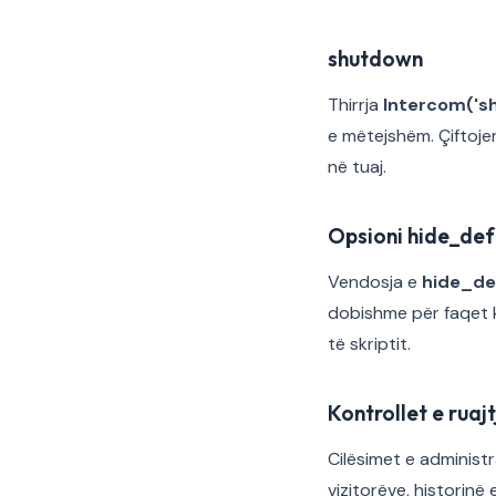
shutdown
Thirrja
Intercom('s
e mëtejshëm. Çiftoje
në tuaj.
Opsioni hide_def
Vendosja e
hide_de
dobishme për faqet k
të skriptit.
Kontrollet e ruaj
Cilësimet e administr
vizitorëve, historinë