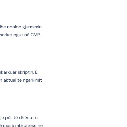
dhe ndalon gjurmimin
 marketingut në CMP-
karkuar skriptin. E
 aktual të ngarkimit
eje për të dhënat e
 një masë mbrojtëse në