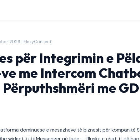
shor 2026 | FlexyConsent
s për Integrimin e Pël
ve me Intercom Chatbo
ë Përputhshmëri me GD
latforma dominuese e mesazheve të biznesit për kompanitë S
he widget-i i tij Messenger në faqe — flluska e chat-it që hape