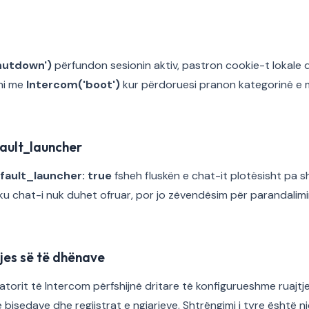
hutdown')
përfundon sesionin aktiv, pastron cookie-t lokale 
ni me
Intercom('boot')
kur përdoruesi pranon kategorinë e
ault_launcher
fault_launcher: true
fsheh fluskën e chat-it plotësisht pa sh
u chat-i nuk duhet ofruar, por jo zëvendësim për parandalimin
tjes së të dhënave
atorit të Intercom përfshijnë dritare të konfigurueshme ruajtj
 e bisedave dhe regjistrat e ngjarjeve. Shtrëngimi i tyre është