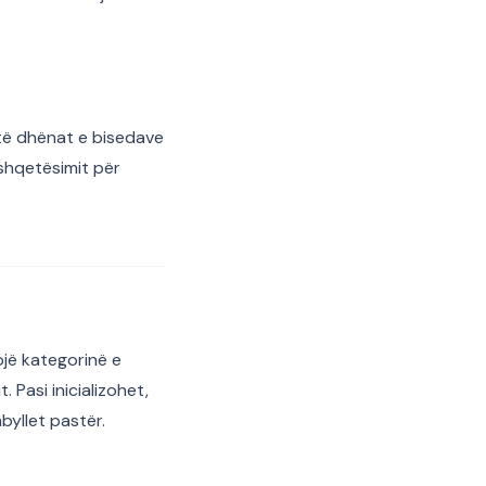
 të dhënat e bisedave
 shqetësimit për
ojë kategorinë e
Pasi inicializohet,
yllet pastër.