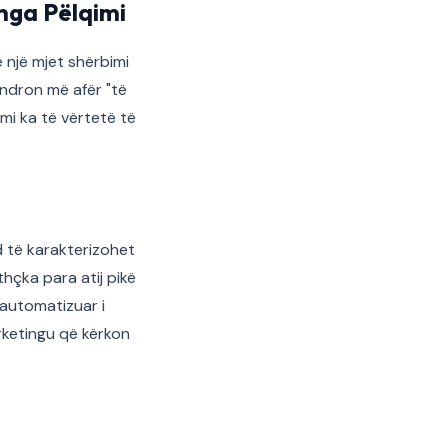
nga Pëlqimi
 një mjet shërbimi
qëndron më afër "të
mi ka të vërtetë të
nd të karakterizohet
hçka para atij pikë
i automatizuar i
rketingu që kërkon