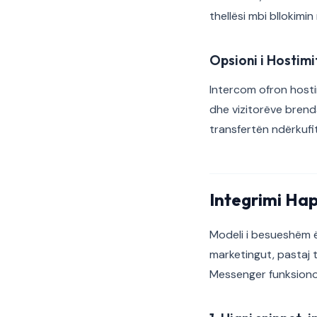
thellësi mbi bllokimin
Opsioni i Hostimi
Intercom ofron hosti
dhe vizitorëve brend
transfertën ndërkufi
Integrimi Ha
Modeli i besueshëm ës
marketingut, pastaj 
Messenger funksionon