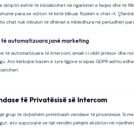
e skriptit është të inicializohet në ngarkimin e faqes dhe të fil
umë para se vizitori të ketë klikuar fluskën e chat-it. Çfarëd
ktiv chat nuk mbulon të dhënat e mbledhura në periudhën par
 të automatizuara janë marketing
të automatizuara të Intercom, email-i i ciklit jetësor dhe nxitë
u. Ato kërkojnë bazën e tyre ligjore si sipas GDPR ashtu edh
batohen.
ndase të Privatësisë së Intercom
ë grup të dobishëm primitivash vendase të privatësisë. Si me 
gut, ato supozojnë se një vendim pëlqimi ekziston në rrjedhën