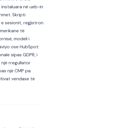
 instaluara në ueb-in
hmet. Skripti
 sesionit, regjistron
 amerikane të
rnisë, modeli i
Klaviyo ose HubSpot:
nale sipas GDPR, i
një rregullator
 pas një CMP pa
itivat vendase të