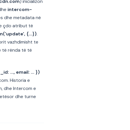
mcdn.com
) inicializon
dhe
intercom-
zjes dhe metadata në
he çdo atribut të
('update', {...})
.
orit vazhdimisht te
 të rënda të të
: ..., email: ... })
rcom. Historia e
im, dhe Intercom e
 jetësor dhe turne