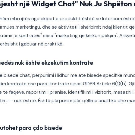
hjesht një Widget Chat" Nuk Ju Shpëton 
shëm mbrojtës nga ekipet e produktit është se Intercom është
gjurmues marketingu, dhe se aktiviteti i shërbimit ndaj klientit 
timin e kontratës" sesa "marketing që kërkon pëlqim". Arsyeti
erësisht i gabuar në praktikë.
sedës nuk është ekzekutim kontrate
n një bisedë chat, përpunimi i lidhur me atë bisedë specifike mu
im kontrate ose para-kontrate sipas GDPR Article 6(1)(b). Gjit
 të faqeve, raportimi i pranisë, identifikimi i vizitorit, mesazhi 
imi — nuk është. Është përpunim për qëllime analitike dhe ma
utohet para çdo bisede