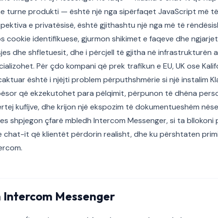
 turne produkti — është një nga sipërfaqet JavaScript më të
ektiva e privatësisë, është gjithashtu një nga më të rëndësis
cookie identifikuese, gjurmon shikimet e faqeve dhe ngjarjet e
es dhe shfletuesit, dhe i përcjell të gjitha në infrastrukturën
ializohet. Për çdo kompani që prek trafikun e EU, UK ose Kalifo
acaktuar është i njëjti problem përputhshmërie si një instalim 
lbësor që ekzekutohet para pëlqimit, përpunon të dhëna perso
rtej kufijve, dhe krijon një ekspozim të dokumentueshëm nëse 
es shpjegon çfarë mbledh Intercom Messenger, si ta bllokoni
e chat-it që klientët përdorin realisht, dhe ku përshtaten prim
tercom.
 Intercom Messenger