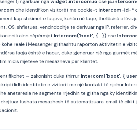
senger (i ngarkuar nga
widget.intercom.io
ose
js.interco
tercom
dhe identifikon vizitorët me cookie-t
intercom-id-*
oment kap shikimet e faqeve, kohën në faqe, thellësinë e lëvi
agent, OS, shfletues, vendndodhje të derivuar nga IP, referrer, d
ikacioni kalon nëpërmjet
Intercom('boot', {...})
ose
Intercom
ë kohë reale i Messenger gjithashtu raporton aktivitetin e vizit
ndërsa faqja është e hapur, duke gjeneruar një nga gjurmët më
im midis mjeteve të mesazheve për klientët.
dentifikohet — zakonisht duke thirrur
Intercom('boot', { user_id
kripti lidh identitetin e vizitorit me një kontakt të njohur Inte
dhe anëtarësia në segmente rrjedhin të gjitha nga ky identifik
ë drejtuar fushata mesazhesh të automatizuara, email të ciklit
kacionit.