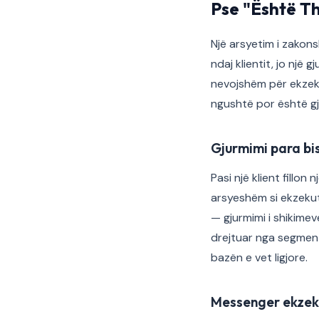
Pse "Është T
Një arsyetim i zakon
ndaj klientit, jo një 
nevojshëm për ekzeku
ngushtë por është gj
Gjurmimi para bi
Pasi një klient fillo
arsyeshëm si ekzekut
— gjurmimi i shikimeve
drejtuar nga segment
bazën e vet ligjore.
Messenger ekzek