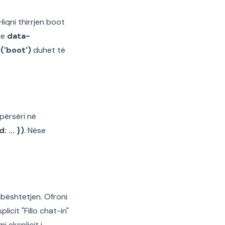
Hiqni thirrjen boot
he
data-
('boot')
duhet të
 përsëri në
 ... })
. Nëse
mbështetjen. Ofroni
licit "Fillo chat-in"
i eksplicit i