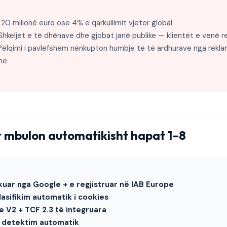
 20 milionë euro ose 4% e qarkullimit vjetor global
hkeljet e të dhënave dhe gjobat janë publike — klientët e vënë r
ëlqimi i pavlefshëm nënkupton humbje të të ardhurave nga rekla
me
 mbulon automatikisht hapat 1–8
kuar nga Google + e regjistruar në IAB Europe
asifikim automatik i cookies
 V2 + TCF 2.3 të integruara
 detektim automatik