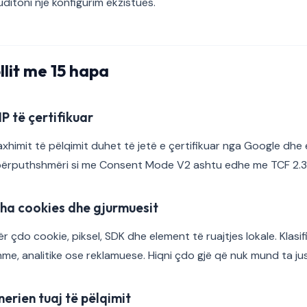
ditoni një konfigurim ekzistues.
llit me 15 hapa
MP të çertifikuar
xhimit të pëlqimit duhet të jetë e çertifikuar nga Google dhe e
 përputhshmëri si me Consent Mode V2 ashtu edhe me TCF 2.3
itha cookies dhe gjurmuesit
r çdo cookie, piksel, SDK dhe element të ruajtjes lokale. Klasifi
me, analitike ose reklamuese. Hiqni çdo gjë që nuk mund ta just
nerien tuaj të pëlqimit