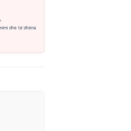
e
mimi dhe të dhëna