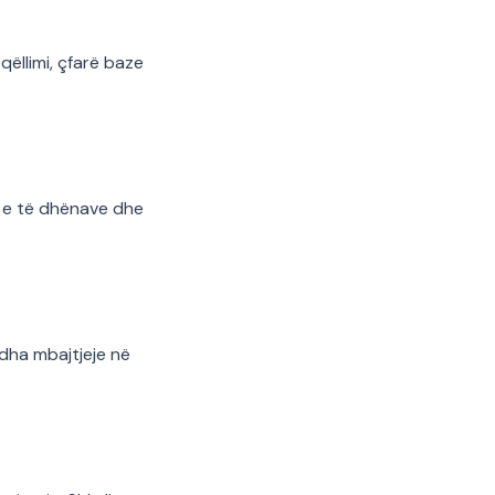
ëllimi, çfarë baze
ë e të dhënave dhe
dha mbajtjeje në