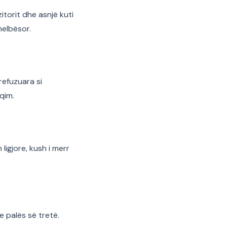
torit dhe asnjë kuti
helbësor.
refuzuara si
qim.
ligjore, kush i merr
e palës së tretë.