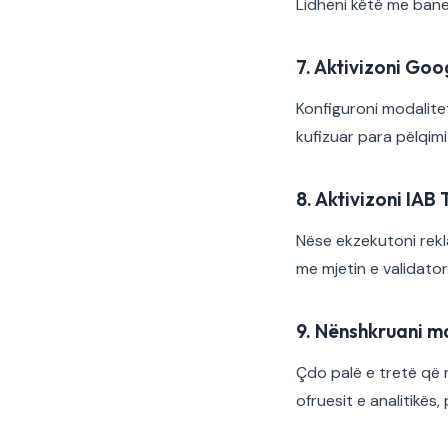
Lidheni këtë me baner
7. Aktivizoni Go
Konfiguroni modalite
kufizuar para pëlqimi
8. Aktivizoni IAB 
Nëse ekzekutoni rekl
me mjetin e validatori
9. Nënshkruani m
Çdo palë e tretë që 
ofruesit e analitikës,