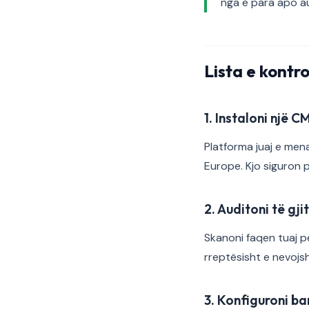
nga e para apo au
Lista e kontro
1. Instaloni një C
Platforma juaj e mena
Europe. Kjo siguron
2. Auditoni të gj
Skanoni faqen tuaj pë
rreptësisht e nevojsh
3. Konfiguroni ba