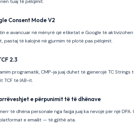
ien tuaj të pëlqimit.
ogle Consent Mode V2
tin e avancuar në mënyrë që etiketat e Google të aktivizohen
t, pastaj të kalojnë në gjurmim të plotë pas pëlqimit.
TCF 2.3
amim programatik, CMP-ja juaj duhet të gjenerojë TC Strings të
t TCF të IAB-it.
arrëveshjet e përpunimit të të dhënave
merr të dhëna personale nga faqja juaj ka nevojë për një DPA.
 platformat e emailit — të gjithë ata.