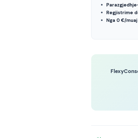
Parazgjedhje-
Regjistrime 
Nga 0 €/muaj
FlexyCons