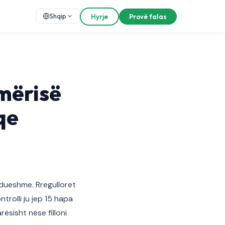
Shqip
Hyrje
Provë falas
hmërisë
qe
dueshme. Rregulloret
ntrolli ju jep 15 hapa
ësisht nëse filloni