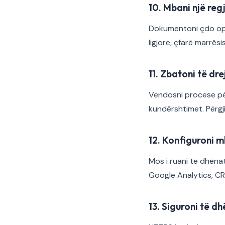
10. Mbani një reg
Dokumentoni çdo oper
ligjore, çfarë marrësi
11. Zbatoni të dre
Vendosni procese për
kundërshtimet. Përgj
12. Konfiguroni m
Mos i ruani të dhëna
Google Analytics, CR
13. Siguroni të d