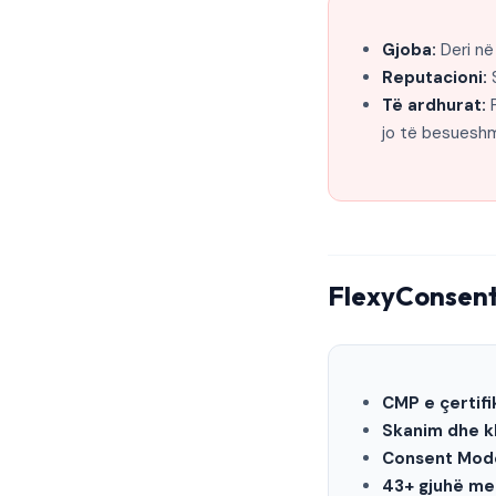
Gjoba:
Deri në
Reputacioni:
S
Të ardhurat:
P
jo të besuesh
FlexyConsent
CMP e çertifi
Skanim dhe kl
Consent Mode
43+ gjuhë me