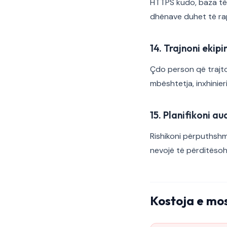
HTTPS kudo, baza të d
dhënave duhet të rap
14. Trajnoni ekipi
Çdo person që trajto
mbështetja, inxhinier
15. Planifikoni au
Rishikoni përputhshmë
nevojë të përditësoh
Kostoja e mo