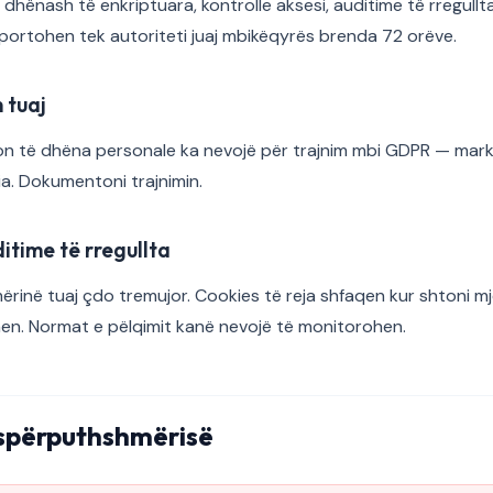
hënash të enkriptuara, kontrolle aksesi, auditime të rregullta 
ortohen tek autoriteti juaj mbikëqyrës brenda 72 orëve.
n tuaj
n të dhëna personale ka nevojë për trajnim mbi GDPR — market
ia. Dokumentoni trajnimin.
ditime të rregullta
rinë tuaj çdo tremujor. Cookies të reja shfaqen kur shtoni mje
en. Normat e pëlqimit kanë nevojë të monitorohen.
spërputhshmërisë