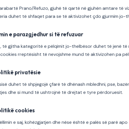
arabartë Prano/Refuzo, gjuhë të qartë në gjuhën amtare të vizi
eria duhet të shfaqet para se të aktivizohet çdo gjurmim jo-t
min e parazgjedhur si të refuzuar
, të gjitha kategoritë e pëlqimit jo-thelbësor duhet të jenë të 
cookies rreptësisht të nevojshme mund të aktivizohen pa pël
olitikë privatësie
tësisë duhet të shpjegojë çfarë të dhënash mbledhni, pse, bazën 
tjes dhe si mund të ushtrojnë të drejtat e tyre përdoruesit.
olitikë cookies
ëllimin e saj, kohëzgjatjen dhe nëse është e palës së parë apo 