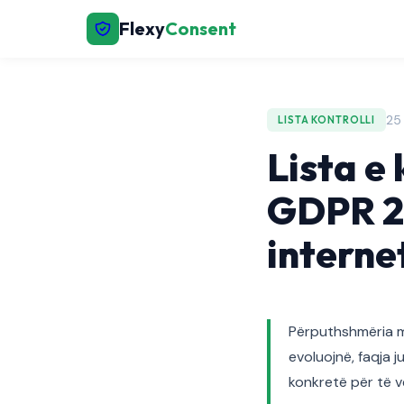
Flexy
Consent
25
LISTA KONTROLLI
Lista e
GDPR 20
interne
Përputhshmëria m
evoluojnë, faqja j
konkretë për të v