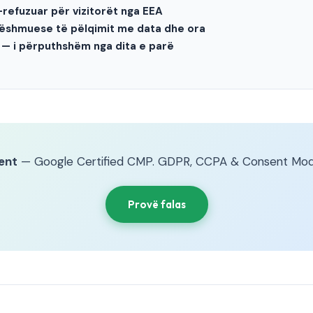
refuzuar për vizitorët nga EEA
dëshmuese të pëlqimit me data dhe ora
 — i përputhshëm nga dita e parë
ent
— Google Certified CMP. GDPR, CCPA & Consent Mod
Provë falas