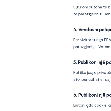
Siguroni butona të b
të parazgjedhur. Ban
4. Vendosni pëlqi
Për vizitorët nga EEA
parazgjedhje. Vetëm 
5. Publikoni një p
Politika juaj e priva
ato, periudhat e ruaj
6. Publikoni një p
Listoni çdo cookie, q