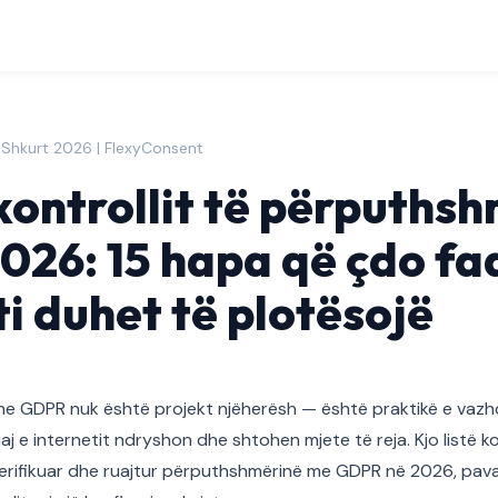
 Shkurt 2026 | FlexyConsent
 kontrollit të përpuths
26: 15 hapa që çdo fa
ti duhet të plotësojë
e GDPR nuk është projekt njëherësh — është praktikë e vazh
uaj e internetit ndryshon dhe shtohen mjete të reja. Kjo listë ko
erifikuar dhe ruajtur përputhshmërinë me GDPR në 2026, pavar