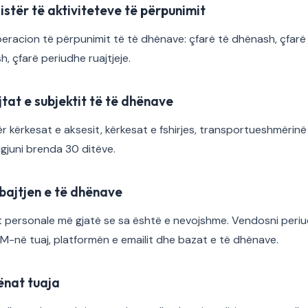
jistër të aktiviteteve të përpunimit
acion të përpunimit të të dhënave: çfarë të dhënash, çfarë q
sh, çfarë periudhe ruajtjeje.
jtat e subjektit të të dhënave
 kërkesat e aksesit, kërkesat e fshirjes, transportueshmërin
igjuni brenda 30 ditëve.
bajtjen e të dhënave
t personale më gjatë se sa është e nevojshme. Vendosni periu
M-në tuaj, platformën e emailit dhe bazat e të dhënave.
hënat tuaja