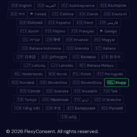
🇬🇧 English
🇸🇦 العربية
🇦🇿 Azərbaycanca
🇧🇬 Български
🇧🇩 বাংলা
🏴 Català
🇨🇿 Čeština
🇩🇰 Dansk
🇩🇪 Deutsch
🇬🇷 Ελληνικά
🇪🇸 Español
🇪🇪 Eesti
🇮🇷 فارسی
🇫🇮 Suomi
🇵🇭 Filipino
🇫🇷 Français
🏴 Galego
🇮🇱 עברית
🇮🇳 हिन्दी
🇭🇷 Hrvatski
🇭🇺 Magyar
🇮🇩 Bahasa Indonesia
🇮🇸 Íslenska
🇮🇹 Italiano
🇯🇵 日本語
🇬🇪 ქართული
🇰🇿 Қазақша
🇰🇷 한국어
🇱🇹 Lietuvių
🇱🇻 Latviešu
🇲🇾 Bahasa Melayu
🇳🇱 Nederlands
🇳🇴 Norsk
🇵🇱 Polski
🇵🇹 Português
🇷🇴 Română
🇸🇰 Slovenčina
🇸🇮 Slovenščina
🇦🇱 Shqip
🇷🇸 Српски
🇸🇪 Svenska
🇰🇪 Kiswahili
🇹🇭 ไทย
🇹🇷 Türkçe
🇺🇦 Українська
🇵🇰 اردو
🇺🇿 Oʻzbekcha
🇻🇳 Tiếng Việt
🇨🇳 中文
🇧🇾 Беларуская
🇷🇺 Русский
🇮🇳 தமிழ்
© 2026 FlexyConsent. All rights reserved.