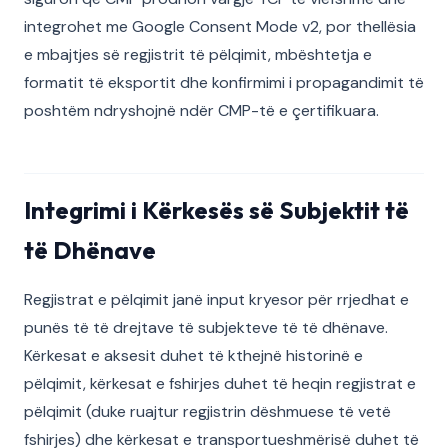
integrohet me Google Consent Mode v2, por thellësia
e mbajtjes së regjistrit të pëlqimit, mbështetja e
formatit të eksportit dhe konfirmimi i propagandimit të
poshtëm ndryshojnë ndër CMP-të e çertifikuara.
Integrimi i Kërkesës së Subjektit të
të Dhënave
Regjistrat e pëlqimit janë input kryesor për rrjedhat e
punës të të drejtave të subjekteve të të dhënave.
Kërkesat e aksesit duhet të kthejnë historinë e
pëlqimit, kërkesat e fshirjes duhet të heqin regjistrat e
pëlqimit (duke ruajtur regjistrin dëshmuese të vetë
fshirjes) dhe kërkesat e transportueshmërisë duhet të