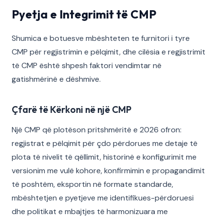
Pyetja e Integrimit të CMP
Shumica e botuesve mbështeten te furnitori i tyre
CMP për regjistrimin e pëlqimit, dhe cilësia e regjistrimit
të CMP është shpesh faktori vendimtar në
gatishmërinë e dëshmive.
Çfarë të Kërkoni në një CMP
Një CMP që plotëson pritshmëritë e 2026 ofron:
regjistrat e pëlqimit për çdo përdorues me detaje të
plota të nivelit të qëllimit, historinë e konfigurimit me
versionim me vulë kohore, konfirmimin e propagandimit
të poshtëm, eksportin në formate standarde,
mbështetjen e pyetjeve me identifikues-përdoruesi
dhe politikat e mbajtjes të harmonizuara me