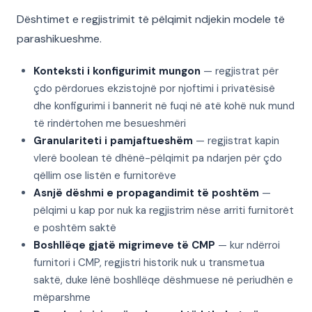
Dështimet e regjistrimit të pëlqimit ndjekin modele të
parashikueshme.
Konteksti i konfigurimit mungon
— regjistrat për
çdo përdorues ekzistojnë por njoftimi i privatësisë
dhe konfigurimi i bannerit në fuqi në atë kohë nuk mund
të rindërtohen me besueshmëri
Granulariteti i pamjaftueshëm
— regjistrat kapin
vlerë boolean të dhënë-pëlqimit pa ndarjen për çdo
qëllim ose listën e furnitorëve
Asnjë dëshmi e propagandimit të poshtëm
—
pëlqimi u kap por nuk ka regjistrim nëse arriti furnitorët
e poshtëm saktë
Boshllëqe gjatë migrimeve të CMP
— kur ndërroi
furnitori i CMP, regjistri historik nuk u transmetua
saktë, duke lënë boshllëqe dëshmuese në periudhën e
mëparshme