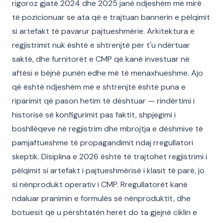
rigoroz gjatë 2024 dhe 2025 janë ndjeshëm më mirë
të pozicionuar se ata që e trajtuan bannerin e pëlqimit
si artefakt të pavarur pajtueshmërie. Arkitektura e
regjistrimit nuk është e shtrenjtë për t'u ndërtuar
saktë, dhe furnitorët e CMP që kanë investuar në
aftësi e bëjnë punën edhe më të menaxhueshme. Ajo
që është ndjeshëm më e shtrenjtë është puna e
riparimit që pason hetim të dështuar — rindërtimi i
historisë së konfigurimit pas faktit, shpjegimi i
boshllëqeve në regjistrim dhe mbrojtja e dëshmive të
pamjaftueshme të propagandimit ndaj rregullatori
skeptik. Disiplina e 2026 është të trajtohet regjistrimi i
pëlqimit si artefakt i pajtueshmërisë i klasit të parë, jo
si nënprodukt operativ i CMP. Rregullatorët kanë
ndaluar pranimin e formulës së nënproduktit, dhe
botuesit që u përshtatën herët do ta gjejnë ciklin e