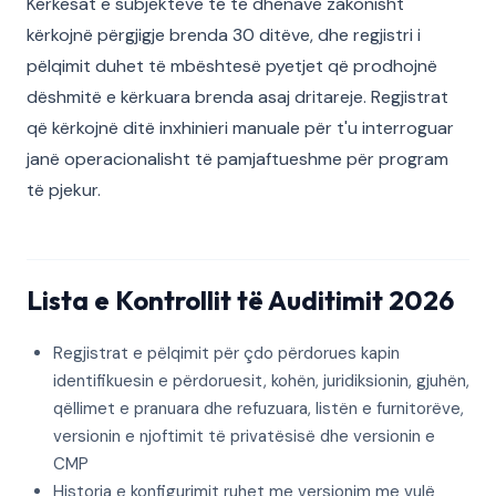
Kërkesat e subjekteve të të dhënave zakonisht
kërkojnë përgjigje brenda 30 ditëve, dhe regjistri i
pëlqimit duhet të mbështesë pyetjet që prodhojnë
dëshmitë e kërkuara brenda asaj dritareje. Regjistrat
që kërkojnë ditë inxhinieri manuale për t'u interroguar
janë operacionalisht të pamjaftueshme për program
të pjekur.
Lista e Kontrollit të Auditimit 2026
Regjistrat e pëlqimit për çdo përdorues kapin
identifikuesin e përdoruesit, kohën, juridiksionin, gjuhën,
qëllimet e pranuara dhe refuzuara, listën e furnitorëve,
versionin e njoftimit të privatësisë dhe versionin e
CMP
Historia e konfigurimit ruhet me versionim me vulë