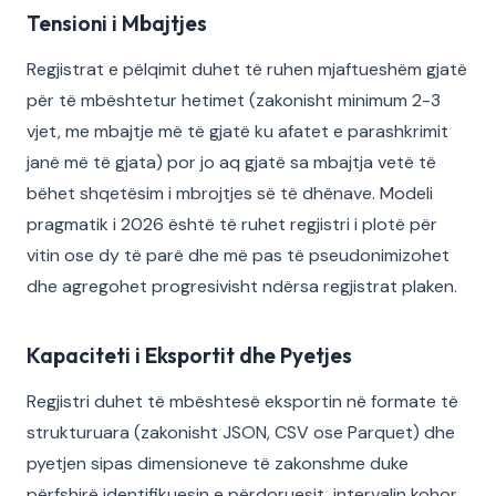
Tensioni i Mbajtjes
Regjistrat e pëlqimit duhet të ruhen mjaftueshëm gjatë
për të mbështetur hetimet (zakonisht minimum 2-3
vjet, me mbajtje më të gjatë ku afatet e parashkrimit
janë më të gjata) por jo aq gjatë sa mbajtja vetë të
bëhet shqetësim i mbrojtjes së të dhënave. Modeli
pragmatik i 2026 është të ruhet regjistri i plotë për
vitin ose dy të parë dhe më pas të pseudonimizohet
dhe agregohet progresivisht ndërsa regjistrat plaken.
Kapaciteti i Eksportit dhe Pyetjes
Regjistri duhet të mbështesë eksportin në formate të
strukturuara (zakonisht JSON, CSV ose Parquet) dhe
pyetjen sipas dimensioneve të zakonshme duke
përfshirë identifikuesin e përdoruesit, intervalin kohor,