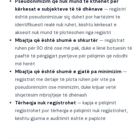
Pseudonimizim që nuk mund të kthehet për
kërkesat e subjekteve të të dhënave
— regjistri
është pseudonimizuar siç duhet por hartëzimi te
identifikuesit realë nuk ruhet, kështu kërkesat e
aksesit nuk mund të plotësohen nga regjistri
Mbajtja që është shumë e shkurtër
— regjistrat
ruhen për 90 ditë ose më pak, duke e lënë botuesin të
paaftë të përgjigjet pyetjeve për pëlqimin që ndodhi
më herët
Mbajtja që është shumë e gjatë pa minimizim
—
regjistrat me detaje të plota ruhen për vite pa
pseudonimizim ose minimizim, duke krijuar vetë
shqetësim mbrojtjeje të dhënash
Tërheqja nuk regjistrohet
— kapja e pëlqimit
regjistrohet por tërheqja e pëlqimit nuk regjistrohet,
kështu gjurma e auditimit është e paplotë