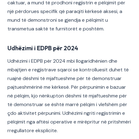
caktuar, a mund të prodhoni regjistrin e pëlqimit për
një përdorues specifik që paraqiti kërkesë aksesi, a
mund të demonstroni se gjendja e pëlqimit u
transmetua saktë te furnitorët e poshtëm.
Udhëzimi i EDPB për 2024
Udhëzimi i EDPB për 2024 mbi llogaridhënien dhe
mbajtjen e regjistrave sqaroi se kontrolluesit duhet të
ruajnë dëshmi të mjaftueshme për të demonstruar
pajtueshmërinë me kërkesë. Për përpunimin e bazuar
në pëlqim, kjo nënkupton dëshmi të mjaftueshme për
të demonstruar se është marrë pëlqim i vlefshëm për
çdo aktivitet përpunimi. Udhëzimi ngriti regjistrimin e
pëlqimit nga aftësi operative e mirëpritur në pritshmëri
rregullatore eksplicite.