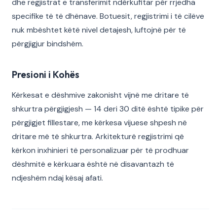
dhe regjistrat e transferimit ndërkufitar për rrjedha
specifike të të dhënave. Botuesit, regjistrimi i të cilëve
nuk mbështet këtë nivel detajesh, luftojnë për të
përgjigjur bindshëm.
Presioni i Kohës
Kërkesat e dëshmive zakonisht vijnë me dritare të
shkurtra përgjigjesh — 14 deri 30 ditë është tipike për
përgjigjet fillestare, me kërkesa vijuese shpesh në
dritare më të shkurtra. Arkitekturë regjistrimi që
kërkon inxhinieri të personalizuar për të prodhuar
dëshmitë e kërkuara është në disavantazh të
ndjeshëm ndaj kësaj afati.