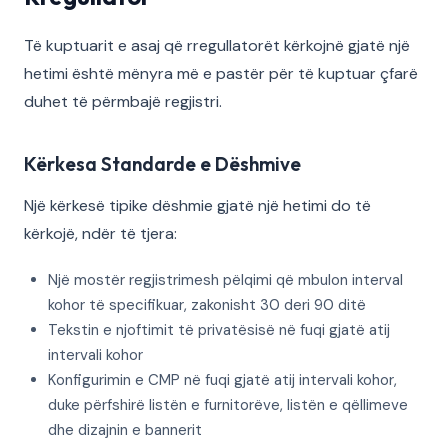
Të kuptuarit e asaj që rregullatorët kërkojnë gjatë një
hetimi është mënyra më e pastër për të kuptuar çfarë
duhet të përmbajë regjistri.
Kërkesa Standarde e Dëshmive
Një kërkesë tipike dëshmie gjatë një hetimi do të
kërkojë, ndër të tjera:
Një mostër regjistrimesh pëlqimi që mbulon interval
kohor të specifikuar, zakonisht 30 deri 90 ditë
Tekstin e njoftimit të privatësisë në fuqi gjatë atij
intervali kohor
Konfigurimin e CMP në fuqi gjatë atij intervali kohor,
duke përfshirë listën e furnitorëve, listën e qëllimeve
dhe dizajnin e bannerit