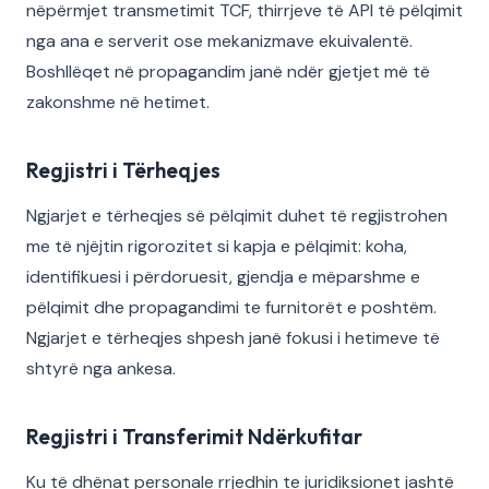
nëpërmjet transmetimit TCF, thirrjeve të API të pëlqimit
nga ana e serverit ose mekanizmave ekuivalentë.
Boshllëqet në propagandim janë ndër gjetjet më të
zakonshme në hetimet.
Regjistri i Tërheqjes
Ngjarjet e tërheqjes së pëlqimit duhet të regjistrohen
me të njëjtin rigorozitet si kapja e pëlqimit: koha,
identifikuesi i përdoruesit, gjendja e mëparshme e
pëlqimit dhe propagandimi te furnitorët e poshtëm.
Ngjarjet e tërheqjes shpesh janë fokusi i hetimeve të
shtyrë nga ankesa.
Regjistri i Transferimit Ndërkufitar
Ku të dhënat personale rrjedhin te juridiksionet jashtë