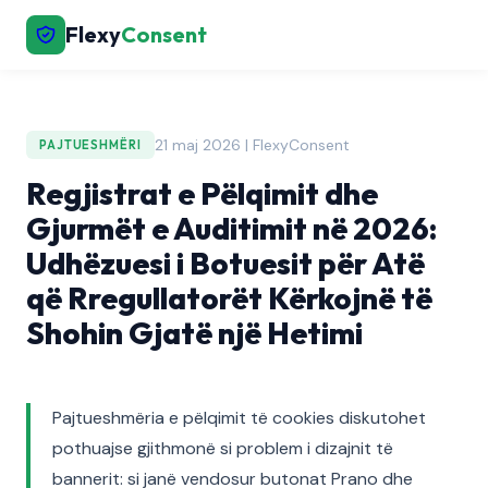
Flexy
Consent
21 maj 2026 | FlexyConsent
PAJTUESHMËRI
Regjistrat e Pëlqimit dhe
Gjurmët e Auditimit në 2026:
Udhëzuesi i Botuesit për Atë
që Rregullatorët Kërkojnë të
Shohin Gjatë një Hetimi
Pajtueshmëria e pëlqimit të cookies diskutohet
pothuajse gjithmonë si problem i dizajnit të
bannerit: si janë vendosur butonat Prano dhe