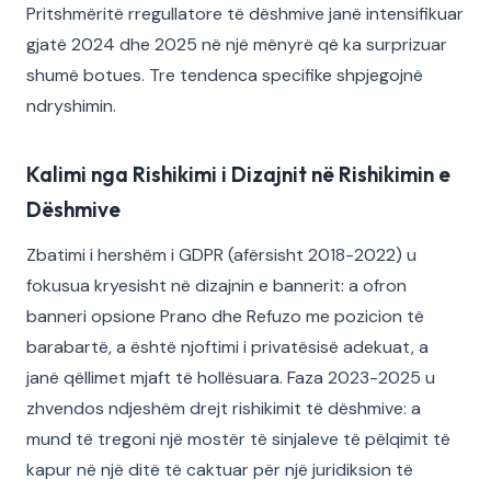
Pritshmëritë rregullatore të dëshmive janë intensifikuar
gjatë 2024 dhe 2025 në një mënyrë që ka surprizuar
shumë botues. Tre tendenca specifike shpjegojnë
ndryshimin.
Kalimi nga Rishikimi i Dizajnit në Rishikimin e
Dëshmive
Zbatimi i hershëm i GDPR (afërsisht 2018-2022) u
fokusua kryesisht në dizajnin e bannerit: a ofron
banneri opsione Prano dhe Refuzo me pozicion të
barabartë, a është njoftimi i privatësisë adekuat, a
janë qëllimet mjaft të hollësuara. Faza 2023-2025 u
zhvendos ndjeshëm drejt rishikimit të dëshmive: a
mund të tregoni një mostër të sinjaleve të pëlqimit të
kapur në një ditë të caktuar për një juridiksion të