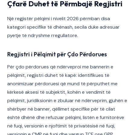
Çfarë Duhet të Përmbajë Regjistri
Një regjistër pëlqimi i nivelit 2026 përmban disa
kategori specifike të dhënash, secila duke adresuar
pyetje të ndryshme rregullatore.
Regjistri i Pëlqimit për Çdo Përdorues
Për çdo përdorues që ndërveproi me bannerin e
pëlqimit, regjistri duhet të kapë: identifikues të
anonimizuar përdoruesi që mund të përputhet me
kërkesë aksesi të subjektit, kohën e vendimit të
pëlqimit, juridiksionin e zbuluar në ndërveprim, gjuhën e
shërbyer në banner, qëllimet specifike për të cilat
është dhënë dhe refuzuar pëlqimi, listën e furnitorëve
në fuqi, versionin e njoftimit të privatësisë në fuqi,
versionin e CMP në fuqi dhe vargun TCF ose GPP