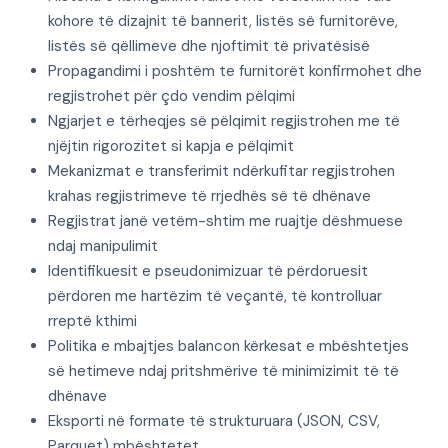
kohore të dizajnit të bannerit, listës së furnitorëve,
listës së qëllimeve dhe njoftimit të privatësisë
Propagandimi i poshtëm te furnitorët konfirmohet dhe
regjistrohet për çdo vendim pëlqimi
Ngjarjet e tërheqjes së pëlqimit regjistrohen me të
njëjtin rigorozitet si kapja e pëlqimit
Mekanizmat e transferimit ndërkufitar regjistrohen
krahas regjistrimeve të rrjedhës së të dhënave
Regjistrat janë vetëm-shtim me ruajtje dëshmuese
ndaj manipulimit
Identifikuesit e pseudonimizuar të përdoruesit
përdoren me hartëzim të veçantë, të kontrolluar
rreptë kthimi
Politika e mbajtjes balancon kërkesat e mbështetjes
së hetimeve ndaj pritshmërive të minimizimit të të
dhënave
Eksporti në formate të strukturuara (JSON, CSV,
Parquet) mbështetet