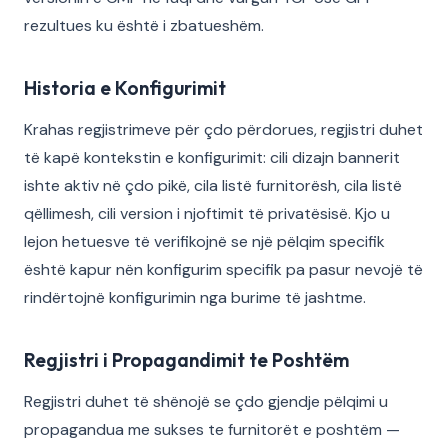
rezultues ku është i zbatueshëm.
Historia e Konfigurimit
Krahas regjistrimeve për çdo përdorues, regjistri duhet
të kapë kontekstin e konfigurimit: cili dizajn bannerit
ishte aktiv në çdo pikë, cila listë furnitorësh, cila listë
qëllimesh, cili version i njoftimit të privatësisë. Kjo u
lejon hetuesve të verifikojnë se një pëlqim specifik
është kapur nën konfigurim specifik pa pasur nevojë të
rindërtojnë konfigurimin nga burime të jashtme.
Regjistri i Propagandimit te Poshtëm
Regjistri duhet të shënojë se çdo gjendje pëlqimi u
propagandua me sukses te furnitorët e poshtëm —