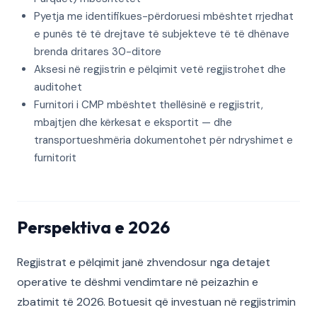
Pyetja me identifikues-përdoruesi mbështet rrjedhat
e punës të të drejtave të subjekteve të të dhënave
brenda dritares 30-ditore
Aksesi në regjistrin e pëlqimit vetë regjistrohet dhe
auditohet
Furnitori i CMP mbështet thellësinë e regjistrit,
mbajtjen dhe kërkesat e eksportit — dhe
transportueshmëria dokumentohet për ndryshimet e
furnitorit
Perspektiva e 2026
Regjistrat e pëlqimit janë zhvendosur nga detajet
operative te dëshmi vendimtare në peizazhin e
zbatimit të 2026. Botuesit që investuan në regjistrimin