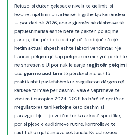
Refuzo, si duken çelësat e nivelit të qëllimit, si
lexohet njoftimi i privatësisë. E gjithë kjo ka rëndësi
— por deri në 2026, ana e gjurmës së dëshmive të
pajtueshmërisë është bërë të paktën po aq me
pasoja, dhe për botuesit që përfundojnë në një
hetim aktual, shpesh është faktori vendimtar. Një
banner pëlqimi që kap pëlqimin në mënyrë perfekte
në shtresën e UI por nuk lë asnjë
regjistër pëlqimi
ose
gjurmë auditimi
të përdorshme është
praktikisht i pavlefshëm kur rregullatori dërgon një
kërkesë formale për dëshmi. Vala e veprimeve të
zbatimit europian 2024-2025 ka bërë të qartë se
rregullatorët tani kërkojnë këto dëshmi si
parazgjedhje — jo vetëm kur ka ankesë specifike,
por si pjesë e auditimeve rutinë, kontrolleve të
rastit dhe rrjetëzimeve sektoriale. Ky udhëzues