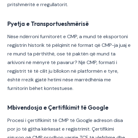
pritshmëritë e rregullatorit.
Pyetja e Transportueshmërisë
Nëse ndërroni furnitorët e CMP, a mund të eksportoni
regjistrin historik të pëlqimit në format që CMP-ja juaj e
re mund ta përthithë, ose të paktën që mund ta
arkivoni në mënyrë të pavarur? Një CMP, formati i
regjistrit të të cilit ju bllokon në platformën e tyre,
është rrezik gjatë hetimi nëse marrëdhënia me
furnitorin bëhet kontestuese.
Mbivendosja e Çertifikimit të Google
Procesi i çertifikimit të CMP të Google adreson disa
por jo të gjitha kërkesat e regjistrimit. Çertifikimi
siguron që CMP prodhon vargje TCF të vlefshme dhe