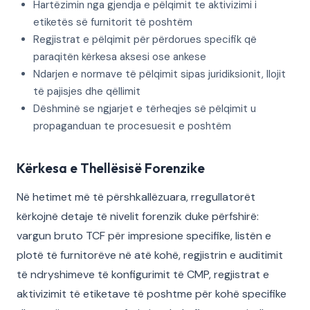
Hartëzimin nga gjendja e pëlqimit te aktivizimi i
etiketës së furnitorit të poshtëm
Regjistrat e pëlqimit për përdorues specifik që
paraqitën kërkesa aksesi ose ankese
Ndarjen e normave të pëlqimit sipas juridiksionit, llojit
të pajisjes dhe qëllimit
Dëshminë se ngjarjet e tërheqjes së pëlqimit u
propaganduan te procesuesit e poshtëm
Kërkesa e Thellësisë Forenzike
Në hetimet më të përshkallëzuara, rregullatorët
kërkojnë detaje të nivelit forenzik duke përfshirë:
vargun bruto TCF për impresione specifike, listën e
plotë të furnitorëve në atë kohë, regjistrin e auditimit
të ndryshimeve të konfigurimit të CMP, regjistrat e
aktivizimit të etiketave të poshtme për kohë specifike