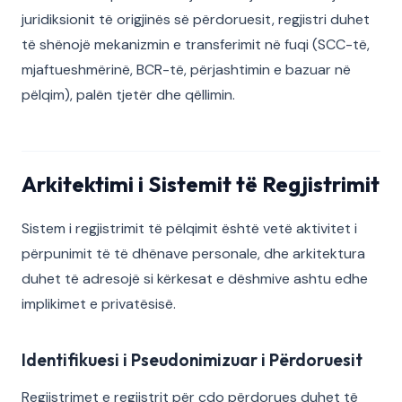
juridiksionit të origjinës së përdoruesit, regjistri duhet
të shënojë mekanizmin e transferimit në fuqi (SCC-të,
mjaftueshmërinë, BCR-të, përjashtimin e bazuar në
pëlqim), palën tjetër dhe qëllimin.
Arkitektimi i Sistemit të Regjistrimit
Sistem i regjistrimit të pëlqimit është vetë aktivitet i
përpunimit të të dhënave personale, dhe arkitektura
duhet të adresojë si kërkesat e dëshmive ashtu edhe
implikimet e privatësisë.
Identifikuesi i Pseudonimizuar i Përdoruesit
Regjistrimet e regjistrit për çdo përdorues duhet të