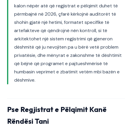
kalon nëpër atë që regjistrat e pëlqimit duhet të
përmbajnë në 2026, çfarë kërkojnë auditorët të
shohin gjatë një hetimi, formatet specifike të
artefakteve që qëndrojnë nën kontroll, si të
arkitektohet një sistem regjistrimi që gjeneron
dëshmitë që ju nevojiten pa u bërë vetë problem
privatësie, dhe mënyrat e zakonshme të dështimit
që bëjnë që programet e pajtueshmërisë të
humbasin veprimet e zbatimit vetëm mbi bazën e
dëshmive.
Pse Regjistrat e Pëlqimit Kanë
Rëndësi Tani