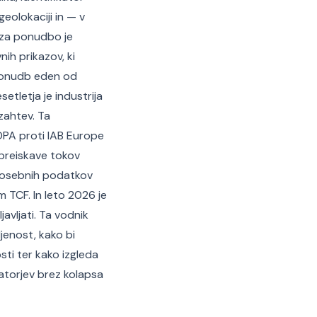
geolokaciji in — v
 za ponudbo je
ih prikazov, ki
 ponudb eden od
etletja je industrija
zahtev. Ta
 DPA proti IAB Europe
 preiskave tokov
a osebnih podatkov
 TCF. In leto 2026 je
javljati. Ta vodnik
jenost, kako bi
osti ter kako izgleda
ulatorjev brez kolapsa