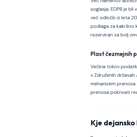
Več namenov adtech 
soglasja. EDPB je bil
več odločb iz leta 2
podlaga za kakršno ko
rezerviran za bolj o
Plast čezmejnih 
Večina tokov podatk
v Združenih državah A
mehanizem prenosa v
prenosa pokrivati r
Kje dejansko 