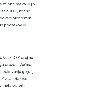
ti občinstva, ki jih
zalni ID-ji, kot so
apovedi vidnosti in
ih podatkov, ki
e. Vsak DSP prejme
ga dražbe. Večina
odkrivanje goljufij
zel v zasebnosti
lo malo od teh