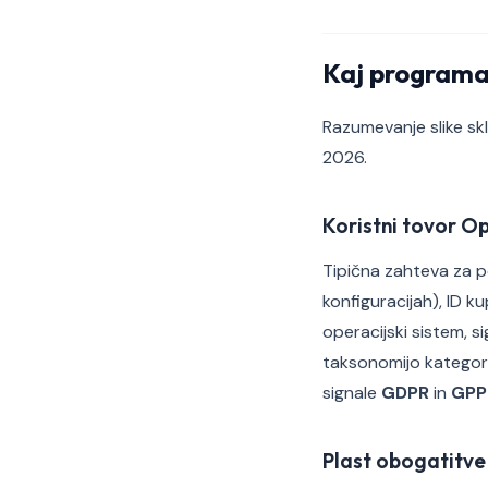
Kaj programa
Razumevanje slike sk
2026.
Koristni tovor 
Tipična zahteva za p
konfiguracijah), ID k
operacijski sistem, s
taksonomijo kategorij
signale
GDPR
in
GPP
Plast obogatitve