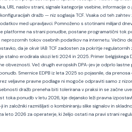
ka, URL naslov strani, signale kategorije vsebine, informacije o 
konfiguracijah dražb — niz soglasja TCF. Vsaka od teh zahtev
datkov med upravljavci. Pomnoženo s stotinami milijard dnevn
vne platforme na strani ponudbe, postane programatični tok
olj neprozornih tokov osebnih podatkov na internetu. Večino des
stavko, da je okvir IAB TCF zadosten za pokritje regulatornih 
e stalno erodirala skozi leti 2024 in 2025. Primer belgijskega
dne obveznosti. Več drugih evropskih DPA-jev je odprlo lastne
ponudb. Smernice EDPB iz leta 2025 so pojasnile, da prenos
ez veljavne pravne podlage ni mogoče odpraviti samo z nizom
asebnosti dražb preneha biti tolerirana v praksi in se začne uvel
t toka ponudb v letu 2026, kje dejansko leži pravna izpostavl
ji in založniki razmišljati o kombiniranju slike signalov in skladn
za leto 2026 za operaterje, ki želijo ostati na pravi strani reg