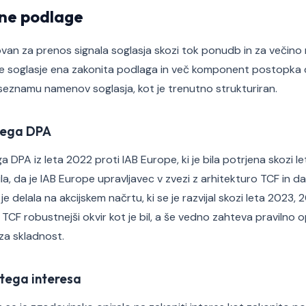
ne podlage
novan za prenos signala soglasja skozi tok ponudb in za večin
a je soglasje ena zakonita podlaga in več komponent postopk
eznamu namenov soglasja, kot je trenutno strukturiran.
kega DPA
a DPA iz leta 2022 proti IAB Europe, ki je bila potrjena skozi 
ila, da je IAB Europe upravljavec v zvezi z arhitekturo TCF in da
e delala na akcijskem načrtu, ki se je razvijal skozi leta 2023,
e TCF robustnejši okvir kot je bil, a še vedno zahteva praviln
za skladnost.
tega interesa