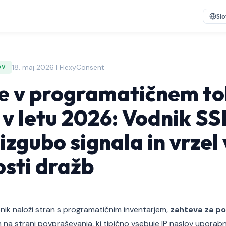
Sl
18. maj 2026 | FlexyConsent
OV
e v programatičnem t
v letu 2026: Vodnik SS
izgubo signala in vrzel 
sti dražb
nik naloži stran s programatičnim inventarjem,
zahteva za p
 na strani povpraševanja, ki tipično vsebuje IP naslov uporabni