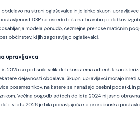
 obdelavo na strani oglaševalca in je lahko skupni upravljavec
postavljenost DSP se osredotoča na: hrambo podatkov izgubl
osabljanja modela ponudb, čezmejne prenose matičnim podje
st občinstev, ki jih zagotavljajo oglaševalci.
a upravljavca
4 in 2025 so potisnile velik del ekosistema adtech k karakteri
nekatere dejavnosti obdelave. Skupni upravljavci morajo imeti 
ice posameznikov, na katere se nanašajo osebni podatki, in 
meznikom. Večina pogodb adtech do leta 2024 ni jasno obravn
no delo v letu 2026 je bila ponavljajoča se proračunska postavk