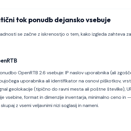
tični tok ponudb dejansko vsebuje
ladnosti se začne z iskrenostjo o tem, kako izgleda zahteva z
OpenRTB
onudbo OpenRTB 2.6 vsebuje: IP naslov uporabnika (ali zgošče
upujočega uporabnika ali identifikator na osnovi piškotkov, vrs
ignal geolokacije (tipično do ravni mesta ali poštne številke), U
e vsebine, format in dimenzije inventarja, minimalno ceno in — 
skupaj z vsemi veljavnimi nizi soglasij in nameni.