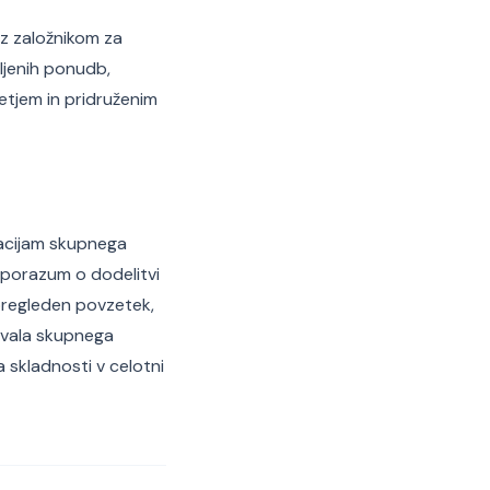
 z založnikom za
jenih ponudb,
tjem in pridruženim
zacijam skupnega
sporazum o dodelitvi
pregleden povzetek,
avala skupnega
a skladnosti v celotni