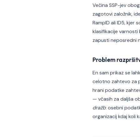
Večina SSP-jev oboga
zagotovi založnik, ide
RampID ali ID5, kjer s
klasifikacije varnos
zapusti neposredni n
Problem razpršit
En sam prikaz se lah
celotno zahtevo za p
hrani podatke zahteve
— včasih za daljša ob
dražb
: osebni podatk
organizacij kdaj koli k