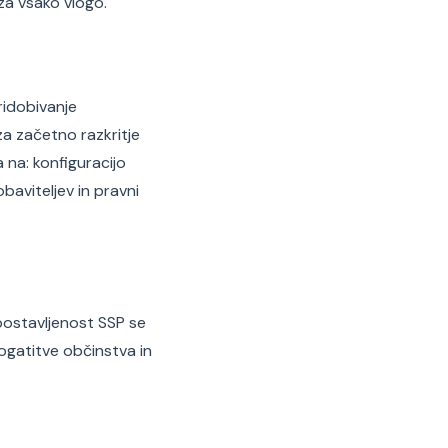
za vsako vlogo.
ridobivanje
za začetno razkritje
na: konfiguracijo
aviteljev in pravni
postavljenost SSP se
gatitve občinstva in