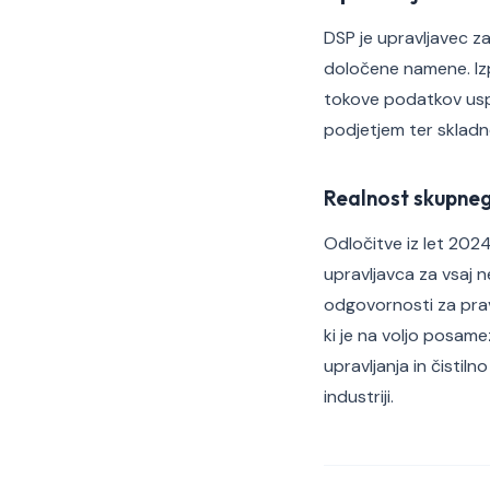
DSP je upravljavec za
določene namene. Iz
tokove podatkov usp
podjetjem ter skladno
Realnost skupneg
Odločitve iz let 202
upravljavca za vsaj 
odgovornosti za prav
ki je na voljo posa
upravljanja in čistil
industriji.