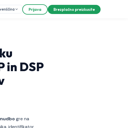
ovenščina
Prijava
Brezplačno preizkusite
oku
P in DSP
v
onudbo
gre na
ka, identifikator