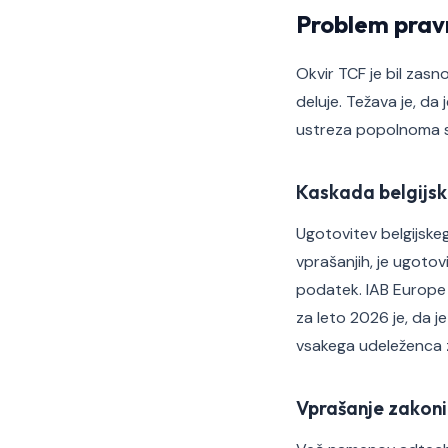
Problem prav
Okvir TCF je bil zas
deluje. Težava je, d
ustreza popolnoma s
Kaskada belgijs
Ugotovitev belgijskeg
vprašanjih, je ugotov
podatek. IAB Europe j
za leto 2026 je, da j
vsakega udeleženca 
Vprašanje zakoni