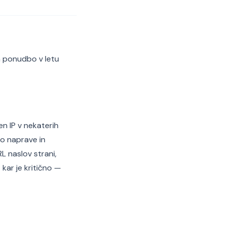
a ponudbo v letu
n IP v nekaterih
to naprave in
RL naslov strani,
kar je kritično —