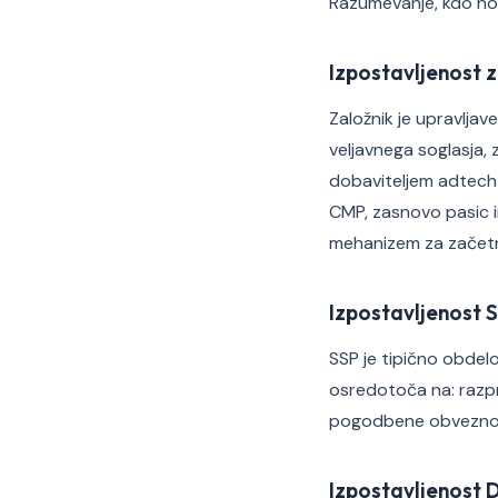
Razumevanje, kdo nos
Izpostavljenost 
Založnik je upravlja
veljavnega soglasja, 
dobaviteljem adtech 
CMP, zasnovo pasic i
mehanizem za začetn
Izpostavljenost 
SSP je tipično obdel
osredotoča na: razp
pogodbene obveznos
Izpostavljenost 