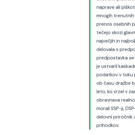
naprave ali piškot
mnogih trenutnih 
prenos osebnih po
tečejo skozi gla
največjih in najb
delovala s predpo
predpostavka se j
je ustvaril kaska
podatkov v toku 
ob času dražbe br
leto, ko vrzel v z
obravnava realnos
morali SSP-ji, DSP-
delovni priročnik 
prihodkov.