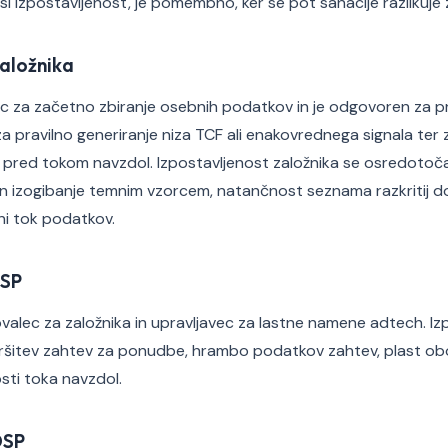
i izpostavljenost, je pomembno, ker se pot sanacije razlikuje 
založnika
vec za začetno zbiranje osebnih podatkov in je odgovoren za p
za pravilno generiranje niza TCF ali enakovrednega signala ter 
pred tokom navzdol. Izpostavljenost založnika se osredotoča 
n izogibanje temnim vzorcem, natančnost seznama razkritij dob
i tok podatkov.
SSP
ovalec za založnika in upravljavec za lastne namene adtech. Iz
ršitev zahtev za ponudbe, hrambo podatkov zahtev, plast obo
ti toka navzdol.
DSP