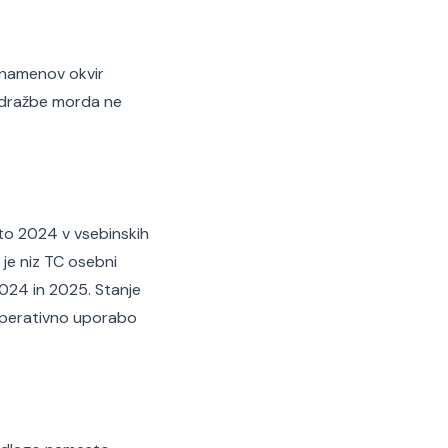
o namenov okvir
a dražbe morda ne
leto 2024 v vsebinskih
 je niz TC osebni
 2024 in 2025. Stanje
o operativno uporabo