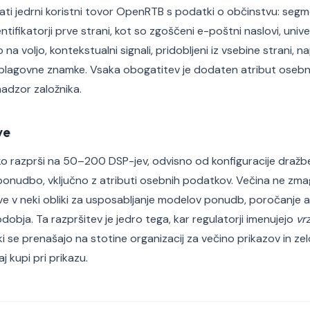
ti jedrni koristni tovor OpenRTB s podatki o občinstvu: segmen
ntifikatorji prve strani, kot so zgoščeni e-poštni naslovi, univer
o na voljo, kontekstualni signali, pridobljeni iz vsebine strani, n
ti blagovne znamke. Vsaka obogatitev je dodaten atribut osebn
adzor založnika.
ve
ko razprši na 50–200 DSP-jev, odvisno od konfiguracije dražb
onudbo, vključno z atributi osebnih podatkov. Večina ne zma
 v neki obliki za usposabljanje modelov ponudb, poročanje ali 
dobja. Ta razpršitev je jedro tega, kar regulatorji imenujejo
vr
i se prenašajo na stotine organizacij za večino prikazov in ze
aj kupi pri prikazu.