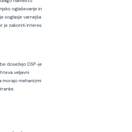
podlago namesto
njsko oglaševanje in
je soglasje varnejša
r je zakoniti interes
be dosežejo DSP-je
ahteva veljavni
da morajo mehanizmi
tranke.