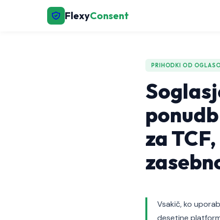
Flexy
Consent
PRIHODKI OD OGLAS
Soglasj
ponudb 
za TCF, 
zasebno
Vsakič, ko uporab
desetine platform