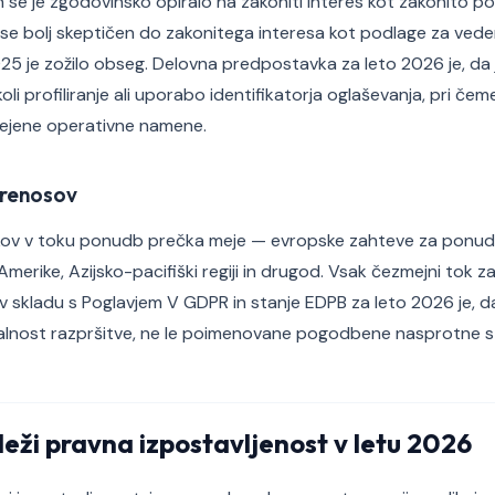
se je zgodovinsko opiralo na zakoniti interes kot zakonito 
 vse bolj skeptičen do zakonitega interesa kot podlage za vede
025 je zožilo obseg. Delovna predpostavka za leto 2026 je, da 
li profiliranje ali uporabo identifikatorja oglaševanja, pri čeme
mejene operativne namene.
prenosov
ov v toku ponudb prečka meje — evropske zahteve za ponud
merike, Azijsko-pacifiški regiji in drugod. Vsak čezmejni tok z
 skladu s Poglavjem V GDPR in stanje EDPB za leto 2026 je, 
ealnost razpršitve, ne le poimenovane pogodbene nasprotne s
leži pravna izpostavljenost v letu 2026